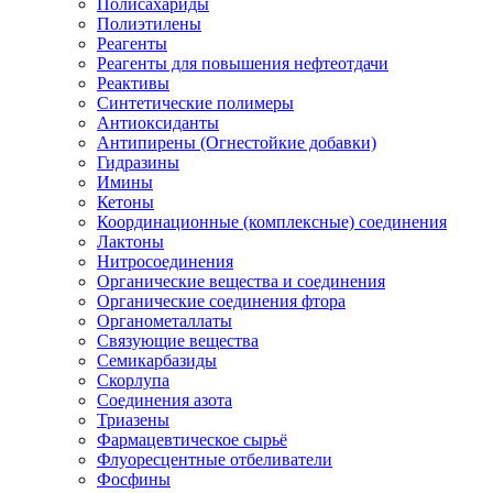
Полисахариды
Полиэтилены
Реагенты
Реагенты для повышения нефтеотдачи
Реактивы
Синтетические полимеры
Антиоксиданты
Антипирены (Огнестойкие добавки)
Гидразины
Имины
Кетоны
Координационные (комплексные) соединения
Лактоны
Нитросоединения
Органические вещества и соединения
Органические соединения фтора
Органометаллаты
Связующие вещества
Семикарбазиды
Скорлупа
Соединения азота
Триазены
Фармацевтическое сырьё
Флуоресцентные отбеливатели
Фосфины