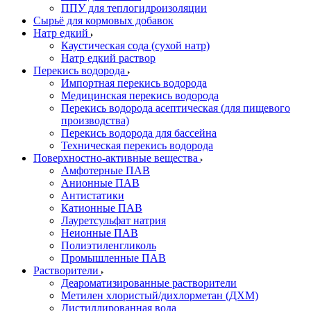
ППУ для теплогидроизоляции
Сырьё для кормовых добавок
Натр едкий
Каустическая сода (сухой натр)
Натр едкий раствор
Перекись водорода
Импортная перекись водорода
Медицинская перекись водорода
Перекись водорода асептическая (для пищевого
производства)
Перекись водорода для бассейна
Техническая перекись водорода
Поверхностно-активные вещества
Амфотерные ПАВ
Анионные ПАВ
Антистатики
Катионные ПАВ
Лауретсульфат натрия
Неионные ПАВ
Полиэтиленгликоль
Промышленные ПАВ
Растворители
Деароматизированные растворители
Метилен хлористый/дихлорметан (ДХМ)
Дистиллированная вода