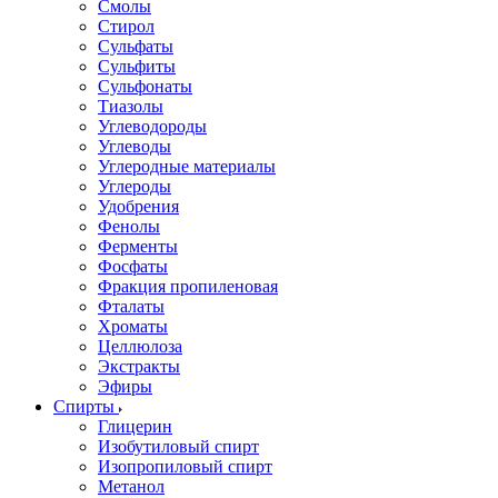
Смолы
Стирол
Сульфаты
Сульфиты
Сульфонаты
Тиазолы
Углеводороды
Углеводы
Углеродные материалы
Углероды
Удобрения
Фенолы
Ферменты
Фосфаты
Фракция пропиленовая
Фталаты
Хроматы
Целлюлоза
Экстракты
Эфиры
Спирты
Глицерин
Изобутиловый спирт
Изопропиловый спирт
Метанол