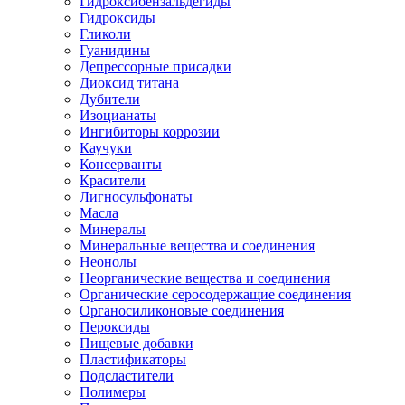
Гидроксибензальдегиды
Гидроксиды
Гликоли
Гуанидины
Депрессорные присадки
Диоксид титана
Дубители
Изоцианаты
Ингибиторы коррозии
Каучуки
Консерванты
Красители
Лигносульфонаты
Масла
Минералы
Минеральные вещества и соединения
Неонолы
Неорганические вещества и соединения
Органические серосодержащие соединения
Органосиликоновые соединения
Пероксиды
Пищевые добавки
Пластификаторы
Подсластители
Полимеры