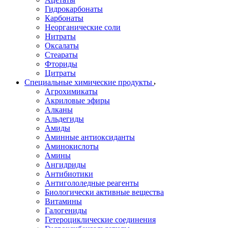
Гидрокарбонаты
Карбонаты
Неорганические соли
Нитраты
Оксалаты
Стеараты
Фториды
Цитраты
Специальные химические продукты
Агрохимикаты
Акриловые эфиры
Алканы
Альдегиды
Амиды
Аминные антиоксиданты
Аминокислоты
Амины
Ангидриды
Антибиотики
Антигололедные реагенты
Биологически активные вещества
Витамины
Галогениды
Гетероциклические соединения