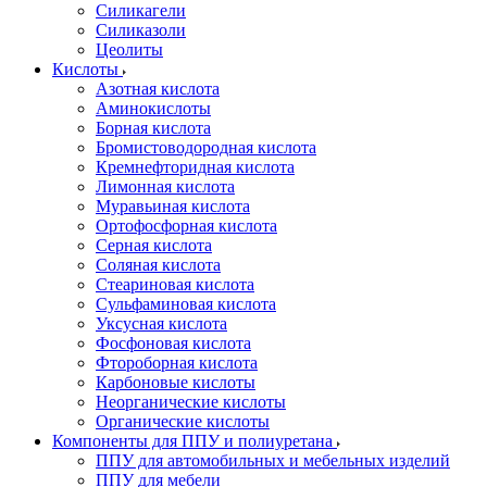
Силикагели
Силиказоли
Цеолиты
Кислоты
Азотная кислота
Аминокислоты
Борная кислота
Бромистоводородная кислота
Кремнефторидная кислота
Лимонная кислота
Муравьиная кислота
Ортофосфорная кислота
Серная кислота
Соляная кислота
Стеариновая кислота
Сульфаминовая кислота
Уксусная кислота
Фосфоновая кислота
Фтороборная кислота
Карбоновые кислоты
Неорганические кислоты
Органические кислоты
Компоненты для ППУ и полиуретана
ППУ для автомобильных и мебельных изделий
ППУ для мебели