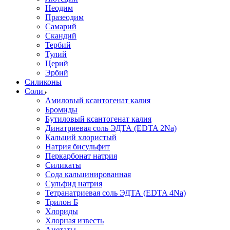
Неодим
Празеодим
Самарий
Скандий
Тербий
Тулий
Церий
Эрбий
Силиконы
Соли
Амиловый ксантогенат калия
Бромиды
Бутиловый ксантогенат калия
Динатриевая соль ЭДТА (EDTA 2Na)
Кальций хлористый
Натрия бисульфит
Перкарбонат натрия
Силикаты
Сода кальцинированная
Сульфид натрия
Тетранатриевая соль ЭДТА (EDTA 4Na)
Трилон Б
Хлориды
Хлорная известь
Ацетаты