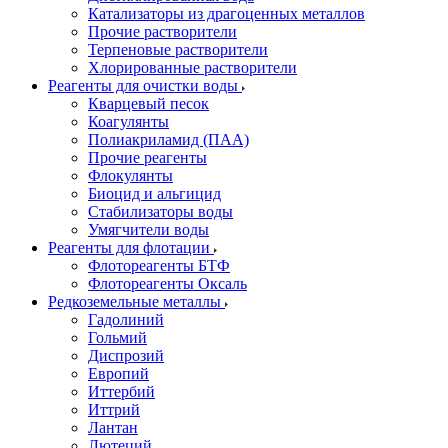
Катализаторы из драгоценных металлов
Прочие растворители
Терпеновые растворители
Хлорированные растворители
Реагенты для очистки воды
Кварцевый песок
Коагулянты
Полиакриламид (ПАА)
Прочие реагенты
Флокулянты
Биоцид и альгицид
Стабилизаторы воды
Умягчители воды
Реагенты для флотации
Флотореагенты БТФ
Флотореагенты Оксаль
Редкоземельные металлы
Гадолиний
Гольмий
Диспрозий
Европий
Иттербий
Иттрий
Лантан
Лютеций