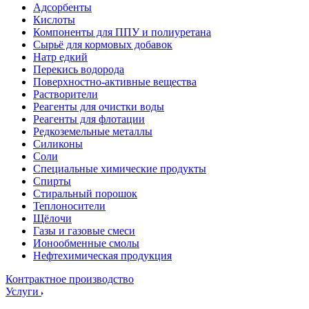
Адсорбенты
Кислоты
Компоненты для ППУ и полиуретана
Сырьё для кормовых добавок
Натр едкий
Перекись водорода
Поверхностно-активные вещества
Растворители
Реагенты для очистки воды
Реагенты для флотации
Редкоземельные металлы
Силиконы
Соли
Специальные химические продукты
Спирты
Стиральный порошок
Теплоносители
Щёлочи
Газы и газовые смеси
Ионообменные смолы
Нефтехимическая продукция
Контрактное производство
Услуги