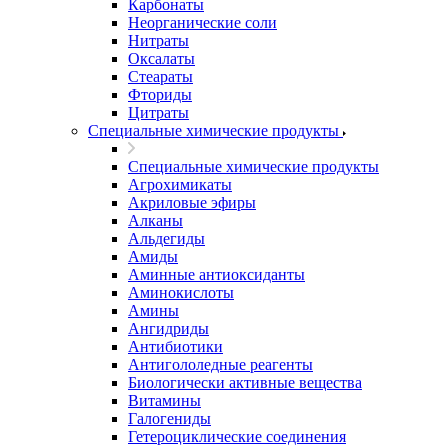
Карбонаты
Неорганические соли
Нитраты
Оксалаты
Стеараты
Фториды
Цитраты
Специальные химические продукты
Специальные химические продукты
Агрохимикаты
Акриловые эфиры
Алканы
Альдегиды
Амиды
Аминные антиоксиданты
Аминокислоты
Амины
Ангидриды
Антибиотики
Антигололедные реагенты
Биологически активные вещества
Витамины
Галогениды
Гетероциклические соединения