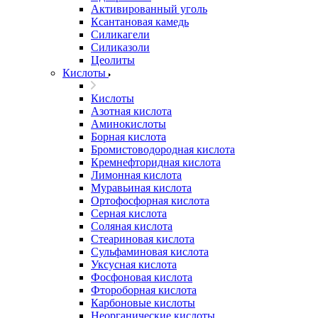
Активированный уголь
Ксантановая камедь
Силикагели
Силиказоли
Цеолиты
Кислоты
Кислоты
Азотная кислота
Аминокислоты
Борная кислота
Бромистоводородная кислота
Кремнефторидная кислота
Лимонная кислота
Муравьиная кислота
Ортофосфорная кислота
Серная кислота
Соляная кислота
Стеариновая кислота
Сульфаминовая кислота
Уксусная кислота
Фосфоновая кислота
Фтороборная кислота
Карбоновые кислоты
Неорганические кислоты