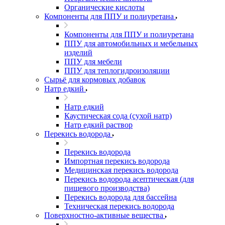
Органические кислоты
Компоненты для ППУ и полиуретана
Компоненты для ППУ и полиуретана
ППУ для автомобильных и мебельных
изделий
ППУ для мебели
ППУ для теплогидроизоляции
Сырьё для кормовых добавок
Натр едкий
Натр едкий
Каустическая сода (сухой натр)
Натр едкий раствор
Перекись водорода
Перекись водорода
Импортная перекись водорода
Медицинская перекись водорода
Перекись водорода асептическая (для
пищевого производства)
Перекись водорода для бассейна
Техническая перекись водорода
Поверхностно-активные вещества