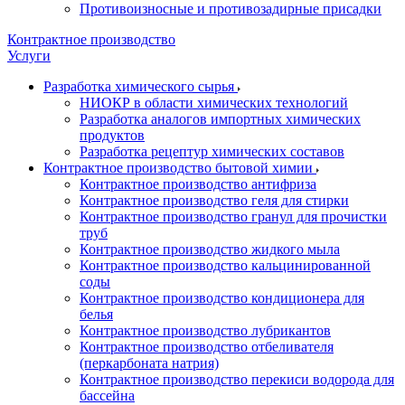
Противоизносные и противозадирные присадки
Контрактное производство
Услуги
Разработка химического сырья
НИОКР в области химических технологий
Разработка аналогов импортных химических
продуктов
Разработка рецептур химических составов
Контрактное производство бытовой химии
Контрактное производство антифриза
Контрактное производство геля для стирки
Контрактное производство гранул для прочистки
труб
Контрактное производство жидкого мыла
Контрактное производство кальцинированной
соды
Контрактное производство кондиционера для
белья
Контрактное производство лубрикантов
Контрактное производство отбеливателя
(перкарбоната натрия)
Контрактное производство перекиси водорода для
бассейна