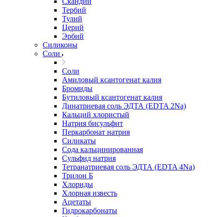
Скандий
Тербий
Тулий
Церий
Эрбий
Силиконы
Соли
Соли
Амиловый ксантогенат калия
Бромиды
Бутиловый ксантогенат калия
Динатриевая соль ЭДТА (EDTA 2Na)
Кальций хлористый
Натрия бисульфит
Перкарбонат натрия
Силикаты
Сода кальцинированная
Сульфид натрия
Тетранатриевая соль ЭДТА (EDTA 4Na)
Трилон Б
Хлориды
Хлорная известь
Ацетаты
Гидрокарбонаты