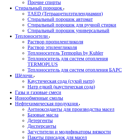
Прочие спирты
Стиральный порошок
TAED (Тетраацетилэтилендиамин)
Стиральный порошок автомат
Стиральный порошок для ручной стирки
Стиральный порошок универсальный
Теплоносители
Раствор пропиленгликоля
Раствор этиленгликоля
Теплоноситель Termoplus by Kuhler
Теплоноситель для систем отопления
TERMOPLUS
Теплоноситель для систем отопления БАРС
Щёлочи
Каустическая сода (сухой натр)
Натр едкий (каустическая сода)
Газы и газовые смеси
Ионообменные смолы
Нефтехимическая продукция
Антиоксиданты для производства масел
Базовые масла
Детергенты
Дисперсанты
Загустители и модификаторы вязкости
Пакеты присадок для масел