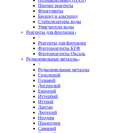
Полиакриламид (ПАА)
Прочие реагенты
Флокулянты
Биоцид и альгицид
Стабилизаторы воды
Умягчители воды
Реагенты для флотации
Реагенты для флотации
Флотореагенты БТФ
Флотореагенты Оксаль
Редкоземельные металлы
Редкоземельные металлы
Гадолиний
Гольмий
Диспрозий
Европий
Иттербий
Иттрий
Лантан
Лютеций
Неодим
Празеодим
Самарий