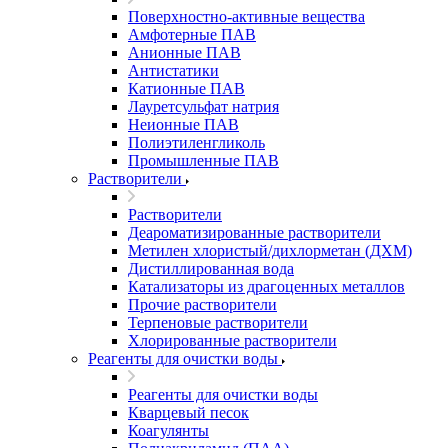
Поверхностно-активные вещества
Амфотерные ПАВ
Анионные ПАВ
Антистатики
Катионные ПАВ
Лауретсульфат натрия
Неионные ПАВ
Полиэтиленгликоль
Промышленные ПАВ
Растворители
Растворители
Деароматизированные растворители
Метилен хлористый/дихлорметан (ДХМ)
Дистиллированная вода
Катализаторы из драгоценных металлов
Прочие растворители
Терпеновые растворители
Хлорированные растворители
Реагенты для очистки воды
Реагенты для очистки воды
Кварцевый песок
Коагулянты