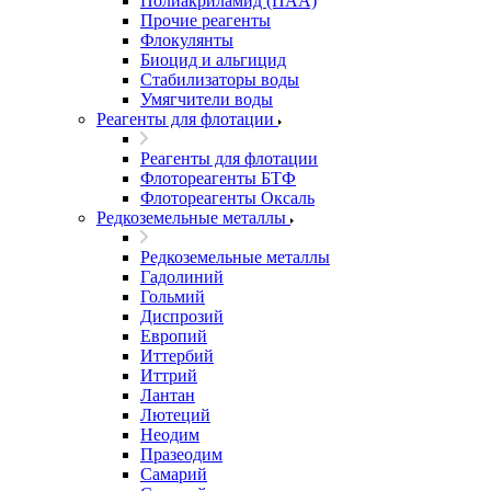
Полиакриламид (ПАА)
Прочие реагенты
Флокулянты
Биоцид и альгицид
Стабилизаторы воды
Умягчители воды
Реагенты для флотации
Реагенты для флотации
Флотореагенты БТФ
Флотореагенты Оксаль
Редкоземельные металлы
Редкоземельные металлы
Гадолиний
Гольмий
Диспрозий
Европий
Иттербий
Иттрий
Лантан
Лютеций
Неодим
Празеодим
Самарий