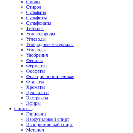
Смолы
Стирол
Сульфаты
Сульфиты
Сульфонаты
Тиазолы
Углеводороды
Углеводы
Углеродные материалы
Углероды
Удобрения
Фенолы
Ферменты
Фосфаты
Фракция пропиленовая
Фталаты
Хроматы
Целлюлоза
Экстракты
Эфиры
Спирты
Глицерин
Изобутиловый спирт
Изопропиловый спирт
Метанол