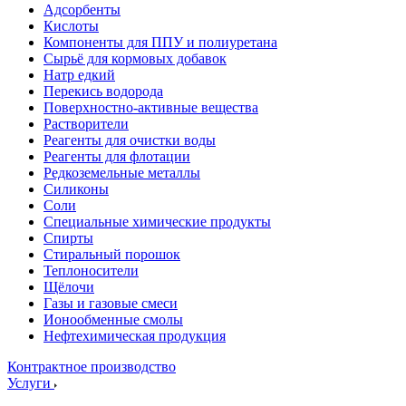
Адсорбенты
Кислоты
Компоненты для ППУ и полиуретана
Сырьё для кормовых добавок
Натр едкий
Перекись водорода
Поверхностно-активные вещества
Растворители
Реагенты для очистки воды
Реагенты для флотации
Редкоземельные металлы
Силиконы
Соли
Специальные химические продукты
Спирты
Стиральный порошок
Теплоносители
Щёлочи
Газы и газовые смеси
Ионообменные смолы
Нефтехимическая продукция
Контрактное производство
Услуги