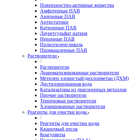
Поверхностно-активные вещества
Амфотерные ПАВ
Анионные ПАВ
Антистатики
Катионные ПАВ
Лауретсульфат натрия
Неионные ПАВ
Полиэтиленгликоль
Промышленные ПАВ
Растворители
Растворители
Деароматизированные растворители
Метилен хлористый/дихлорметан (ДХМ)
Дистиллированная вода
Катализаторы из драгоценных металлов
Прочие растворители
Терпеновые растворители
Хлорированные растворители
Реагенты для очистки воды
Реагенты для очистки воды
Кварцевый песок
Коагулянты