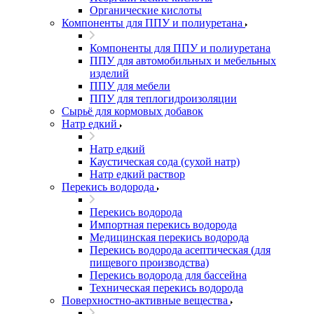
Органические кислоты
Компоненты для ППУ и полиуретана
Компоненты для ППУ и полиуретана
ППУ для автомобильных и мебельных
изделий
ППУ для мебели
ППУ для теплогидроизоляции
Сырьё для кормовых добавок
Натр едкий
Натр едкий
Каустическая сода (сухой натр)
Натр едкий раствор
Перекись водорода
Перекись водорода
Импортная перекись водорода
Медицинская перекись водорода
Перекись водорода асептическая (для
пищевого производства)
Перекись водорода для бассейна
Техническая перекись водорода
Поверхностно-активные вещества