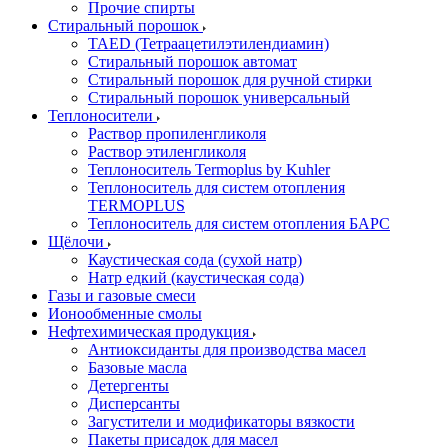
Прочие спирты
Стиральный порошок
TAED (Тетраацетилэтилендиамин)
Стиральный порошок автомат
Стиральный порошок для ручной стирки
Стиральный порошок универсальный
Теплоносители
Раствор пропиленгликоля
Раствор этиленгликоля
Теплоноситель Termoplus by Kuhler
Теплоноситель для систем отопления
TERMOPLUS
Теплоноситель для систем отопления БАРС
Щёлочи
Каустическая сода (сухой натр)
Натр едкий (каустическая сода)
Газы и газовые смеси
Ионообменные смолы
Нефтехимическая продукция
Антиоксиданты для производства масел
Базовые масла
Детергенты
Дисперсанты
Загустители и модификаторы вязкости
Пакеты присадок для масел