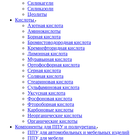
Силикагели
Силиказоли
Цеолиты
Кислоты
Азотная кислота
Аминокислоты
Борная кислота
Бромистоводородная кислота
Кремнефторидная кислота
Лимонная кислота
Муравьиная кислота
Ортофосфорная кислота
Серная кислота
Соляная кислота
Стеариновая кислота
Сульфаминовая кислота
Уксусная кислота
Фосфоновая кислота
Фтороборная кислота
Карбоновые кислоты
Неорганические кислоты
Органические кислоты
Компоненты для ППУ и полиуретана
ППУ для автомобильных и мебельных изделий
ППУ для мебели