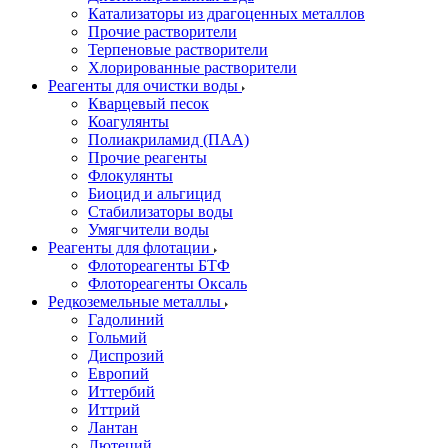
Катализаторы из драгоценных металлов
Прочие растворители
Терпеновые растворители
Хлорированные растворители
Реагенты для очистки воды
Кварцевый песок
Коагулянты
Полиакриламид (ПАА)
Прочие реагенты
Флокулянты
Биоцид и альгицид
Стабилизаторы воды
Умягчители воды
Реагенты для флотации
Флотореагенты БТФ
Флотореагенты Оксаль
Редкоземельные металлы
Гадолиний
Гольмий
Диспрозий
Европий
Иттербий
Иттрий
Лантан
Лютеций