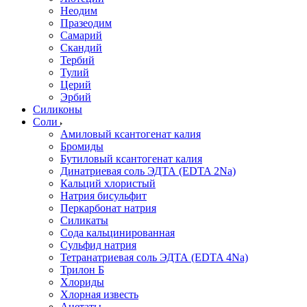
Неодим
Празеодим
Самарий
Скандий
Тербий
Тулий
Церий
Эрбий
Силиконы
Соли
Амиловый ксантогенат калия
Бромиды
Бутиловый ксантогенат калия
Динатриевая соль ЭДТА (EDTA 2Na)
Кальций хлористый
Натрия бисульфит
Перкарбонат натрия
Силикаты
Сода кальцинированная
Сульфид натрия
Тетранатриевая соль ЭДТА (EDTA 4Na)
Трилон Б
Хлориды
Хлорная известь
Ацетаты