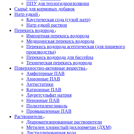
ППУ для теплогидроизоляции
Сырьё для кормовых добавок
Натр едкий
Каустическая сода (сухой натр)
Натр едкий раствор
Перекись водорода
Импортная перекись водорода
Медицинская перекись водорода
Перекись водорода асептическая (для пищевого
производства)
Перекись водорода для бассейна
Техническая перекись водорода
Поверхностно-активные вещества
Амфотерные ПАВ
Анионные ПАВ
Антистатики
Катионные ПАВ
Лауретсульфат натрия
Неионные ПАВ
Полиэтиленгликоль
Промышленные ПАВ
Растворители
Деароматизированные растворители
Метилен хлористый/дихлорметан (ДХМ)
Дистиллированная вода