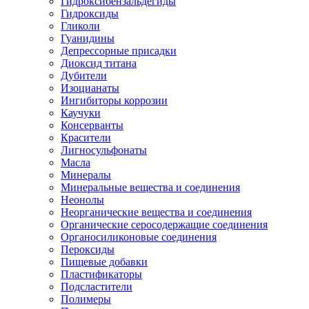
Гидроксибензальдегиды
Гидроксиды
Гликоли
Гуанидины
Депрессорные присадки
Диоксид титана
Дубители
Изоцианаты
Ингибиторы коррозии
Каучуки
Консерванты
Красители
Лигносульфонаты
Масла
Минералы
Минеральные вещества и соединения
Неонолы
Неорганические вещества и соединения
Органические серосодержащие соединения
Органосиликоновые соединения
Пероксиды
Пищевые добавки
Пластификаторы
Подсластители
Полимеры