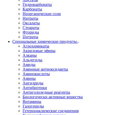
Гидрокарбонаты
Карбонаты
Неорганические соли
Нитраты
Оксалаты
Стеараты
Фториды
Цитраты
Специальные химические продукты
Агрохимикаты
Акриловые эфиры
Алканы
Альдегиды
Амиды
Аминные антиоксиданты
Аминокислоты
Амины
Ангидриды
Антибиотики
Антигололедные реагенты
Биологически активные вещества
Витамины
Галогениды
Гетероциклические соединения