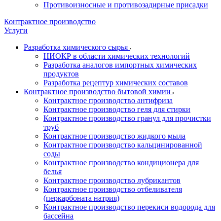
Противоизносные и противозадирные присадки
Контрактное производство
Услуги
Разработка химического сырья
НИОКР в области химических технологий
Разработка аналогов импортных химических
продуктов
Разработка рецептур химических составов
Контрактное производство бытовой химии
Контрактное производство антифриза
Контрактное производство геля для стирки
Контрактное производство гранул для прочистки
труб
Контрактное производство жидкого мыла
Контрактное производство кальцинированной
соды
Контрактное производство кондиционера для
белья
Контрактное производство лубрикантов
Контрактное производство отбеливателя
(перкарбоната натрия)
Контрактное производство перекиси водорода для
бассейна