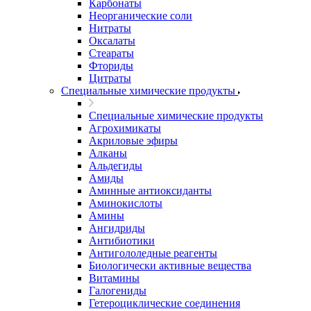
Карбонаты
Неорганические соли
Нитраты
Оксалаты
Стеараты
Фториды
Цитраты
Специальные химические продукты
Специальные химические продукты
Агрохимикаты
Акриловые эфиры
Алканы
Альдегиды
Амиды
Аминные антиоксиданты
Аминокислоты
Амины
Ангидриды
Антибиотики
Антигололедные реагенты
Биологически активные вещества
Витамины
Галогениды
Гетероциклические соединения