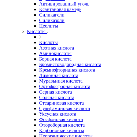
Активированный уголь
Ксантановая камедь
Силикагели
Силиказоли
Цеолиты
Кислоты
Кислоты
Азотная кислота
Аминокислоты
Борная кислота
Бромистоводородная кислота
Кремнефторидная кислота
Лимонная кислота
Муравьиная кислота
Ортофосфорная кислота
Серная кислота
Соляная кислота
Стеариновая кислота
Сульфаминовая кислота
Уксусная кислота
Фосфоновая кислота
Фтороборная кислота
Карбоновые кислоты
Неорганические кислоты