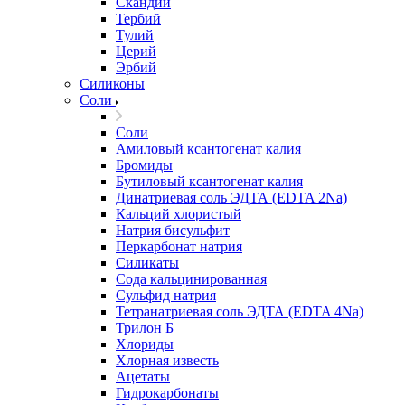
Скандий
Тербий
Тулий
Церий
Эрбий
Силиконы
Соли
Соли
Амиловый ксантогенат калия
Бромиды
Бутиловый ксантогенат калия
Динатриевая соль ЭДТА (EDTA 2Na)
Кальций хлористый
Натрия бисульфит
Перкарбонат натрия
Силикаты
Сода кальцинированная
Сульфид натрия
Тетранатриевая соль ЭДТА (EDTA 4Na)
Трилон Б
Хлориды
Хлорная известь
Ацетаты
Гидрокарбонаты