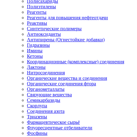
Полисахариды
Полиэтилены
Реагенты
Реагенты для повышения нефтеотдачи
Реактивы
Синтетические полимеры
Антиоксиданты
Антипирены (Огнестойкие добавки)
Гидразины
Имины
Кетоны
Координационные (комплексные) соединения
Лактоны
Нитросоединения
Органические вещества и соединения
Органические соединения фтора
Органометаллаты
Связующие вещества
Семикарбазиды
Скорлупа
Соединения азота
Триазены
Фармацевтическое сырьё
Флуоресцентные отбеливатели
Фосфины