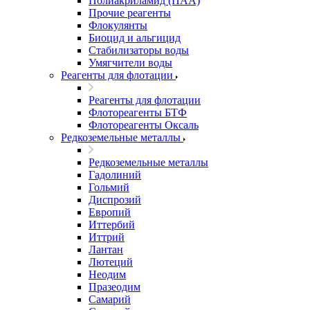
Полиакриламид (ПАА)
Прочие реагенты
Флокулянты
Биоцид и альгицид
Стабилизаторы воды
Умягчители воды
Реагенты для флотации
Реагенты для флотации
Флотореагенты БТФ
Флотореагенты Оксаль
Редкоземельные металлы
Редкоземельные металлы
Гадолиний
Гольмий
Диспрозий
Европий
Иттербий
Иттрий
Лантан
Лютеций
Неодим
Празеодим
Самарий