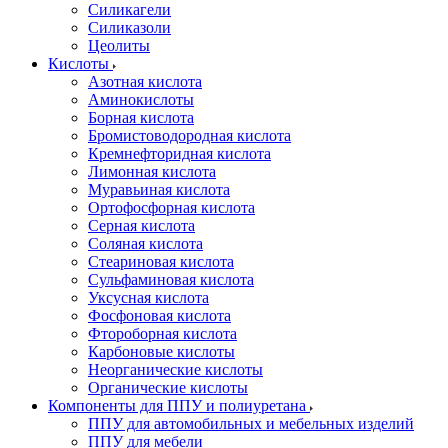
Силикагели
Силиказоли
Цеолиты
Кислоты
Азотная кислота
Аминокислоты
Борная кислота
Бромистоводородная кислота
Кремнефторидная кислота
Лимонная кислота
Муравьиная кислота
Ортофосфорная кислота
Серная кислота
Соляная кислота
Стеариновая кислота
Сульфаминовая кислота
Уксусная кислота
Фосфоновая кислота
Фтороборная кислота
Карбоновые кислоты
Неорганические кислоты
Органические кислоты
Компоненты для ППУ и полиуретана
ППУ для автомобильных и мебельных изделий
ППУ для мебели