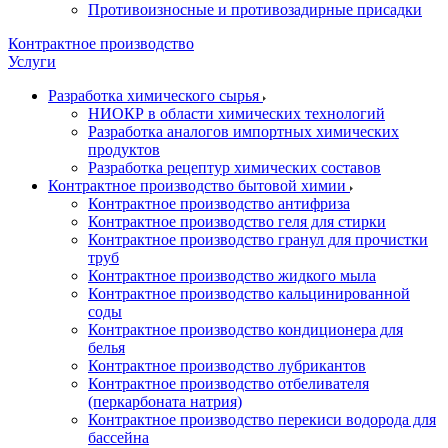
Противоизносные и противозадирные присадки
Контрактное производство
Услуги
Разработка химического сырья
НИОКР в области химических технологий
Разработка аналогов импортных химических
продуктов
Разработка рецептур химических составов
Контрактное производство бытовой химии
Контрактное производство антифриза
Контрактное производство геля для стирки
Контрактное производство гранул для прочистки
труб
Контрактное производство жидкого мыла
Контрактное производство кальцинированной
соды
Контрактное производство кондиционера для
белья
Контрактное производство лубрикантов
Контрактное производство отбеливателя
(перкарбоната натрия)
Контрактное производство перекиси водорода для
бассейна