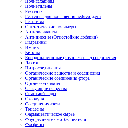
Полисахариды
Полиэтилены
Реагенты
Реагенты для повышения нефтеотдачи
Реактивы
Синтетические полимеры
Антиоксиданты
Антипирены (Огнестойкие добавки)
Гидразины
Имины
Кетоны
Координационные (комплексные) соединения
Лактоны
Нитросоединения
Органические вещества и соединения
Органические соединения фтора
Органометаллаты
Связующие вещества
Семикарбазиды
Скорлупа
Соединения азота
Триазены
Фармацевтическое сырьё
Флуоресцентные отбеливатели
Фосфины