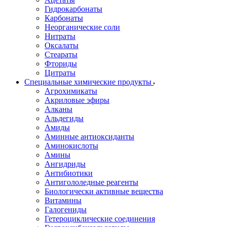
Гидрокарбонаты
Карбонаты
Неорганические соли
Нитраты
Оксалаты
Стеараты
Фториды
Цитраты
Специальные химические продукты
Агрохимикаты
Акриловые эфиры
Алканы
Альдегиды
Амиды
Аминные антиоксиданты
Аминокислоты
Амины
Ангидриды
Антибиотики
Антигололедные реагенты
Биологически активные вещества
Витамины
Галогениды
Гетероциклические соединения