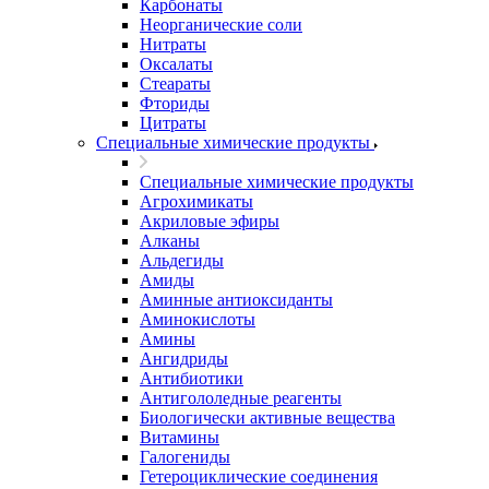
Карбонаты
Неорганические соли
Нитраты
Оксалаты
Стеараты
Фториды
Цитраты
Специальные химические продукты
Специальные химические продукты
Агрохимикаты
Акриловые эфиры
Алканы
Альдегиды
Амиды
Аминные антиоксиданты
Аминокислоты
Амины
Ангидриды
Антибиотики
Антигололедные реагенты
Биологически активные вещества
Витамины
Галогениды
Гетероциклические соединения