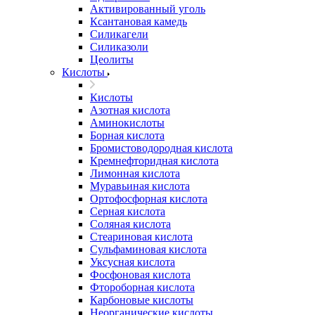
Активированный уголь
Ксантановая камедь
Силикагели
Силиказоли
Цеолиты
Кислоты
Кислоты
Азотная кислота
Аминокислоты
Борная кислота
Бромистоводородная кислота
Кремнефторидная кислота
Лимонная кислота
Муравьиная кислота
Ортофосфорная кислота
Серная кислота
Соляная кислота
Стеариновая кислота
Сульфаминовая кислота
Уксусная кислота
Фосфоновая кислота
Фтороборная кислота
Карбоновые кислоты
Неорганические кислоты