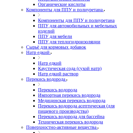
Органические кислоты
Компоненты для ППУ и полиуретана
Компоненты для ППУ и полиуретана
ППУ для автомобильных и мебельных
изделий
ППУ для мебели
ППУ для теплогидроизоляции
Сырьё для кормовых добавок
Натр едкий
Натр едкий
Каустическая сода (сухой натр)
Натр едкий раствор
Перекись водорода
Перекись водорода
Импортная перекись водорода
Медицинская перекись водорода
Перекись водорода асептическая (для
пищевого производства)
Перекись водорода для бассейна
Техническая перекись водорода
Поверхностно-активные вещества