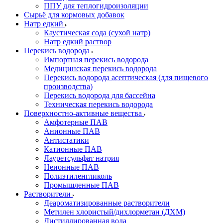
ППУ для теплогидроизоляции
Сырьё для кормовых добавок
Натр едкий
Каустическая сода (сухой натр)
Натр едкий раствор
Перекись водорода
Импортная перекись водорода
Медицинская перекись водорода
Перекись водорода асептическая (для пищевого
производства)
Перекись водорода для бассейна
Техническая перекись водорода
Поверхностно-активные вещества
Амфотерные ПАВ
Анионные ПАВ
Антистатики
Катионные ПАВ
Лауретсульфат натрия
Неионные ПАВ
Полиэтиленгликоль
Промышленные ПАВ
Растворители
Деароматизированные растворители
Метилен хлористый/дихлорметан (ДХМ)
Дистиллированная вода