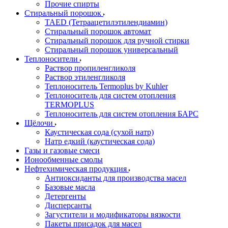
Прочие спирты
Стиральный порошок
TAED (Тетраацетилэтилендиамин)
Стиральный порошок автомат
Стиральный порошок для ручной стирки
Стиральный порошок универсальный
Теплоносители
Раствор пропиленгликоля
Раствор этиленгликоля
Теплоноситель Termoplus by Kuhler
Теплоноситель для систем отопления
TERMOPLUS
Теплоноситель для систем отопления БАРС
Щёлочи
Каустическая сода (сухой натр)
Натр едкий (каустическая сода)
Газы и газовые смеси
Ионообменные смолы
Нефтехимическая продукция
Антиоксиданты для производства масел
Базовые масла
Детергенты
Дисперсанты
Загустители и модификаторы вязкости
Пакеты присадок для масел