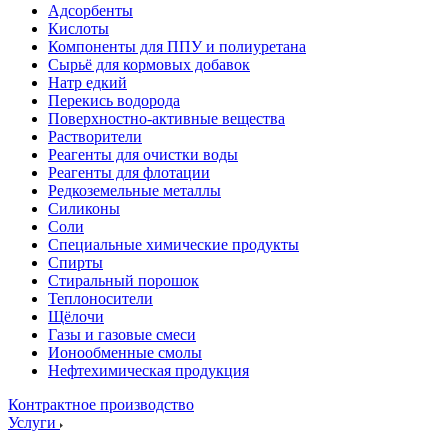
Адсорбенты
Кислоты
Компоненты для ППУ и полиуретана
Сырьё для кормовых добавок
Натр едкий
Перекись водорода
Поверхностно-активные вещества
Растворители
Реагенты для очистки воды
Реагенты для флотации
Редкоземельные металлы
Силиконы
Соли
Специальные химические продукты
Спирты
Стиральный порошок
Теплоносители
Щёлочи
Газы и газовые смеси
Ионообменные смолы
Нефтехимическая продукция
Контрактное производство
Услуги