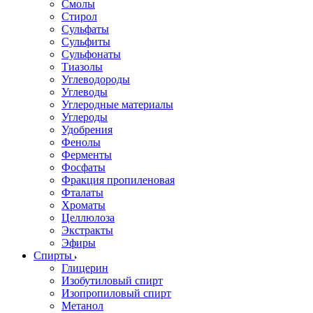
Смолы
Стирол
Сульфаты
Сульфиты
Сульфонаты
Тиазолы
Углеводороды
Углеводы
Углеродные материалы
Углероды
Удобрения
Фенолы
Ферменты
Фосфаты
Фракция пропиленовая
Фталаты
Хроматы
Целлюлоза
Экстракты
Эфиры
Спирты
Глицерин
Изобутиловый спирт
Изопропиловый спирт
Метанол