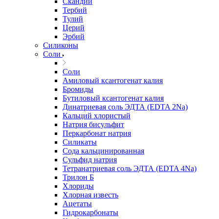
Скандий
Тербий
Тулий
Церий
Эрбий
Силиконы
Соли
Соли
Амиловый ксантогенат калия
Бромиды
Бутиловый ксантогенат калия
Динатриевая соль ЭДТА (EDTA 2Na)
Кальций хлористый
Натрия бисульфит
Перкарбонат натрия
Силикаты
Сода кальцинированная
Сульфид натрия
Тетранатриевая соль ЭДТА (EDTA 4Na)
Трилон Б
Хлориды
Хлорная известь
Ацетаты
Гидрокарбонаты