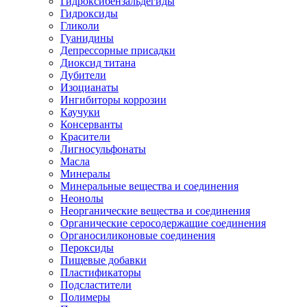
Гидроксибензальдегиды
Гидроксиды
Гликоли
Гуанидины
Депрессорные присадки
Диоксид титана
Дубители
Изоцианаты
Ингибиторы коррозии
Каучуки
Консерванты
Красители
Лигносульфонаты
Масла
Минералы
Минеральные вещества и соединения
Неонолы
Неорганические вещества и соединения
Органические серосодержащие соединения
Органосиликоновые соединения
Пероксиды
Пищевые добавки
Пластификаторы
Подсластители
Полимеры