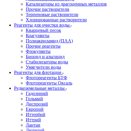
Катализаторы из драгоценных металлов
Прочие растворители
Терпеновые растворители
Хлорированные растворители
Реагенты для очистки воды
Кварцевый песок
Коагулянты
Полиакриламид (ПАА)
Прочие реагенты
Флокулянты
Биоцид и альгицид
Стабилизаторы воды
Умягчители воды
Реагенты для флотации
Флотореагенты БТФ
Флотореагенты Оксаль
Редкоземельные металлы
Гадолиний
Гольмий
Диспрозий
Европий
Иттербий
Иттрий
Лантан
Лютеций