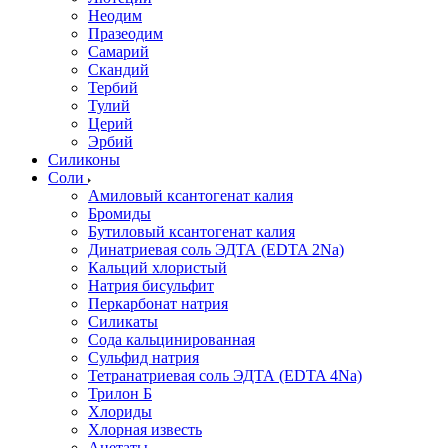
Неодим
Празеодим
Самарий
Скандий
Тербий
Тулий
Церий
Эрбий
Силиконы
Соли
Амиловый ксантогенат калия
Бромиды
Бутиловый ксантогенат калия
Динатриевая соль ЭДТА (EDTA 2Na)
Кальций хлористый
Натрия бисульфит
Перкарбонат натрия
Силикаты
Сода кальцинированная
Сульфид натрия
Тетранатриевая соль ЭДТА (EDTA 4Na)
Трилон Б
Хлориды
Хлорная известь
Ацетаты