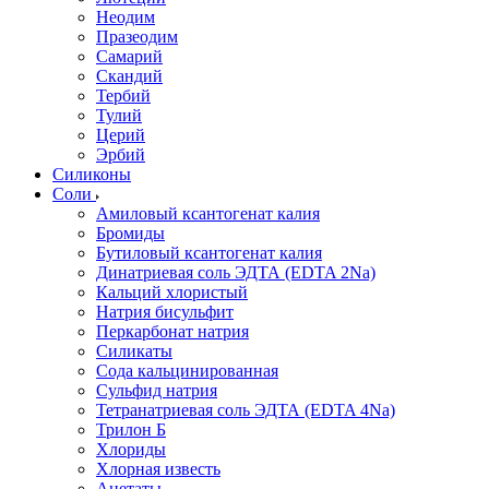
Неодим
Празеодим
Самарий
Скандий
Тербий
Тулий
Церий
Эрбий
Силиконы
Соли
Амиловый ксантогенат калия
Бромиды
Бутиловый ксантогенат калия
Динатриевая соль ЭДТА (EDTA 2Na)
Кальций хлористый
Натрия бисульфит
Перкарбонат натрия
Силикаты
Сода кальцинированная
Сульфид натрия
Тетранатриевая соль ЭДТА (EDTA 4Na)
Трилон Б
Хлориды
Хлорная известь
Ацетаты