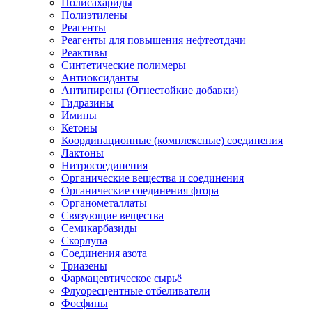
Полисахариды
Полиэтилены
Реагенты
Реагенты для повышения нефтеотдачи
Реактивы
Синтетические полимеры
Антиоксиданты
Антипирены (Огнестойкие добавки)
Гидразины
Имины
Кетоны
Координационные (комплексные) соединения
Лактоны
Нитросоединения
Органические вещества и соединения
Органические соединения фтора
Органометаллаты
Связующие вещества
Семикарбазиды
Скорлупа
Соединения азота
Триазены
Фармацевтическое сырьё
Флуоресцентные отбеливатели
Фосфины