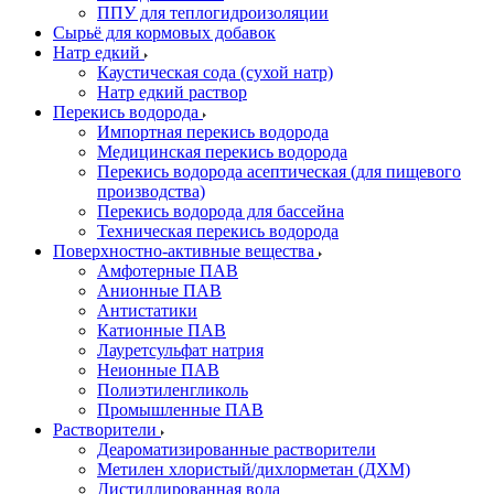
ППУ для теплогидроизоляции
Сырьё для кормовых добавок
Натр едкий
Каустическая сода (сухой натр)
Натр едкий раствор
Перекись водорода
Импортная перекись водорода
Медицинская перекись водорода
Перекись водорода асептическая (для пищевого
производства)
Перекись водорода для бассейна
Техническая перекись водорода
Поверхностно-активные вещества
Амфотерные ПАВ
Анионные ПАВ
Антистатики
Катионные ПАВ
Лауретсульфат натрия
Неионные ПАВ
Полиэтиленгликоль
Промышленные ПАВ
Растворители
Деароматизированные растворители
Метилен хлористый/дихлорметан (ДХМ)
Дистиллированная вода