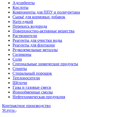
Адсорбенты
Кислоты
Компоненты для ППУ и полиуретана
Сырьё для кормовых добавок
Натр едкий
Перекись водорода
Поверхностно-активные вещества
Растворители
Реагенты для очистки воды
Реагенты для флотации
Редкоземельные металлы
Силиконы
Соли
Специальные химические продукты
Спирты
Стиральный порошок
Теплоносители
Щёлочи
Газы и газовые смеси
Ионообменные смолы
Нефтехимическая продукция
Контрактное производство
Услуги