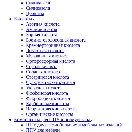
Силикагели
Силиказоли
Цеолиты
Кислоты
Азотная кислота
Аминокислоты
Борная кислота
Бромистоводородная кислота
Кремнефторидная кислота
Лимонная кислота
Муравьиная кислота
Ортофосфорная кислота
Серная кислота
Соляная кислота
Стеариновая кислота
Сульфаминовая кислота
Уксусная кислота
Фосфоновая кислота
Фтороборная кислота
Карбоновые кислоты
Неорганические кислоты
Органические кислоты
Компоненты для ППУ и полиуретана
ППУ для автомобильных и мебельных изделий
ППУ для мебели