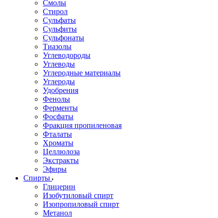
Смолы
Стирол
Сульфаты
Сульфиты
Сульфонаты
Тиазолы
Углеводороды
Углеводы
Углеродные материалы
Углероды
Удобрения
Фенолы
Ферменты
Фосфаты
Фракция пропиленовая
Фталаты
Хроматы
Целлюлоза
Экстракты
Эфиры
Спирты
Глицерин
Изобутиловый спирт
Изопропиловый спирт
Метанол