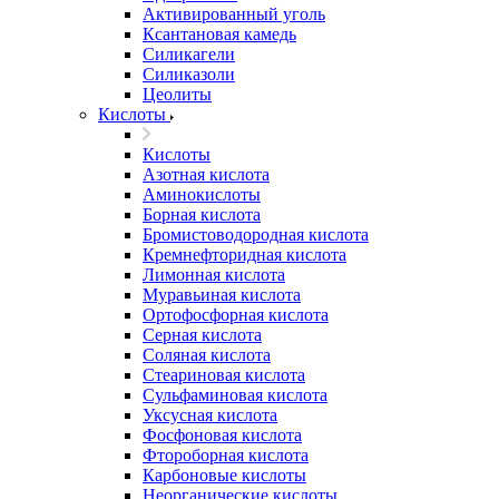
Активированный уголь
Ксантановая камедь
Силикагели
Силиказоли
Цеолиты
Кислоты
Кислоты
Азотная кислота
Аминокислоты
Борная кислота
Бромистоводородная кислота
Кремнефторидная кислота
Лимонная кислота
Муравьиная кислота
Ортофосфорная кислота
Серная кислота
Соляная кислота
Стеариновая кислота
Сульфаминовая кислота
Уксусная кислота
Фосфоновая кислота
Фтороборная кислота
Карбоновые кислоты
Неорганические кислоты