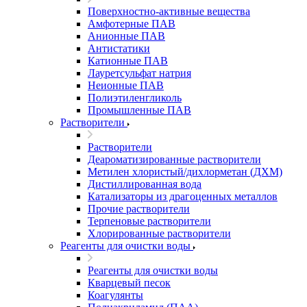
Поверхностно-активные вещества
Амфотерные ПАВ
Анионные ПАВ
Антистатики
Катионные ПАВ
Лауретсульфат натрия
Неионные ПАВ
Полиэтиленгликоль
Промышленные ПАВ
Растворители
Растворители
Деароматизированные растворители
Метилен хлористый/дихлорметан (ДХМ)
Дистиллированная вода
Катализаторы из драгоценных металлов
Прочие растворители
Терпеновые растворители
Хлорированные растворители
Реагенты для очистки воды
Реагенты для очистки воды
Кварцевый песок
Коагулянты