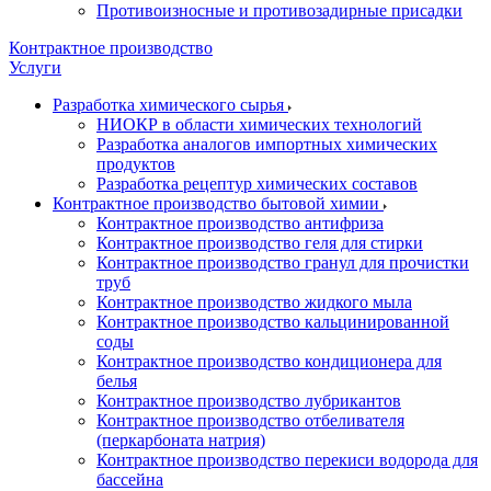
Противоизносные и противозадирные присадки
Контрактное производство
Услуги
Разработка химического сырья
НИОКР в области химических технологий
Разработка аналогов импортных химических
продуктов
Разработка рецептур химических составов
Контрактное производство бытовой химии
Контрактное производство антифриза
Контрактное производство геля для стирки
Контрактное производство гранул для прочистки
труб
Контрактное производство жидкого мыла
Контрактное производство кальцинированной
соды
Контрактное производство кондиционера для
белья
Контрактное производство лубрикантов
Контрактное производство отбеливателя
(перкарбоната натрия)
Контрактное производство перекиси водорода для
бассейна