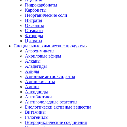
Гидрокарбонаты
Карбонаты
Неорганические соли
Нитраты
Оксалаты
Стеараты
Фториды
Цитраты
Специальные химические продукты
Агрохимикаты
Акриловые эфиры
Алканы
Альдегиды
Амиды
Аминные антиоксиданты
Аминокислоты
Амины
Ангидриды
Антибиотики
Антигололедные реагенты
Биологически активные вещества
Витамины
Галогениды
Гетероциклические соединения