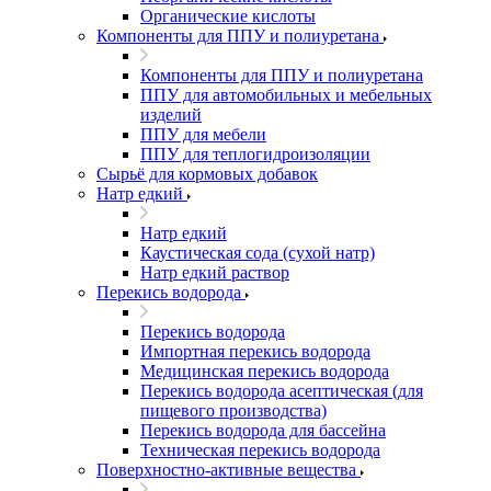
Органические кислоты
Компоненты для ППУ и полиуретана
Компоненты для ППУ и полиуретана
ППУ для автомобильных и мебельных
изделий
ППУ для мебели
ППУ для теплогидроизоляции
Сырьё для кормовых добавок
Натр едкий
Натр едкий
Каустическая сода (сухой натр)
Натр едкий раствор
Перекись водорода
Перекись водорода
Импортная перекись водорода
Медицинская перекись водорода
Перекись водорода асептическая (для
пищевого производства)
Перекись водорода для бассейна
Техническая перекись водорода
Поверхностно-активные вещества