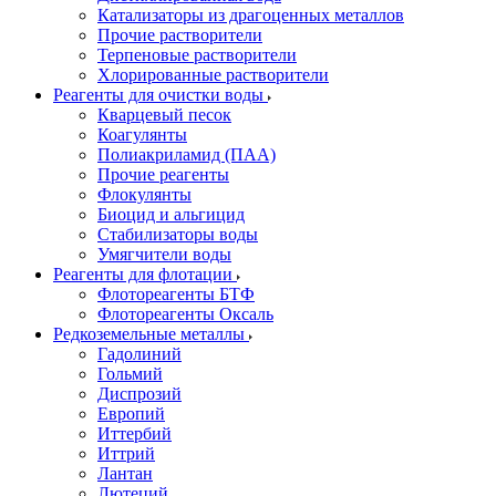
Катализаторы из драгоценных металлов
Прочие растворители
Терпеновые растворители
Хлорированные растворители
Реагенты для очистки воды
Кварцевый песок
Коагулянты
Полиакриламид (ПАА)
Прочие реагенты
Флокулянты
Биоцид и альгицид
Стабилизаторы воды
Умягчители воды
Реагенты для флотации
Флотореагенты БТФ
Флотореагенты Оксаль
Редкоземельные металлы
Гадолиний
Гольмий
Диспрозий
Европий
Иттербий
Иттрий
Лантан
Лютеций