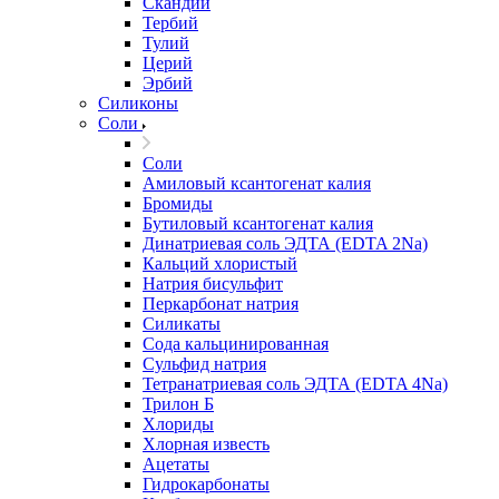
Скандий
Тербий
Тулий
Церий
Эрбий
Силиконы
Соли
Соли
Амиловый ксантогенат калия
Бромиды
Бутиловый ксантогенат калия
Динатриевая соль ЭДТА (EDTA 2Na)
Кальций хлористый
Натрия бисульфит
Перкарбонат натрия
Силикаты
Сода кальцинированная
Сульфид натрия
Тетранатриевая соль ЭДТА (EDTA 4Na)
Трилон Б
Хлориды
Хлорная известь
Ацетаты
Гидрокарбонаты