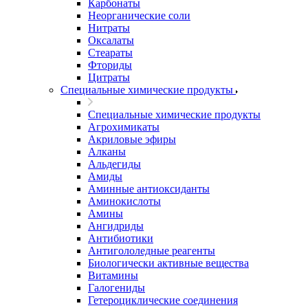
Карбонаты
Неорганические соли
Нитраты
Оксалаты
Стеараты
Фториды
Цитраты
Специальные химические продукты
Специальные химические продукты
Агрохимикаты
Акриловые эфиры
Алканы
Альдегиды
Амиды
Аминные антиоксиданты
Аминокислоты
Амины
Ангидриды
Антибиотики
Антигололедные реагенты
Биологически активные вещества
Витамины
Галогениды
Гетероциклические соединения