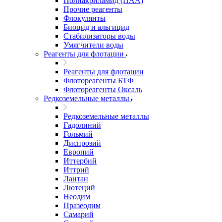
Полиакриламид (ПАА)
Прочие реагенты
Флокулянты
Биоцид и альгицид
Стабилизаторы воды
Умягчители воды
Реагенты для флотации
Реагенты для флотации
Флотореагенты БТФ
Флотореагенты Оксаль
Редкоземельные металлы
Редкоземельные металлы
Гадолиний
Гольмий
Диспрозий
Европий
Иттербий
Иттрий
Лантан
Лютеций
Неодим
Празеодим
Самарий