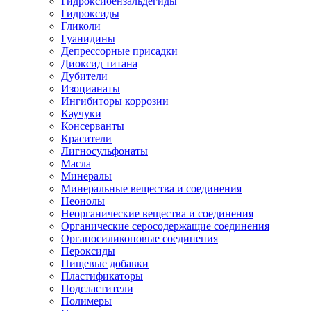
Гидроксибензальдегиды
Гидроксиды
Гликоли
Гуанидины
Депрессорные присадки
Диоксид титана
Дубители
Изоцианаты
Ингибиторы коррозии
Каучуки
Консерванты
Красители
Лигносульфонаты
Масла
Минералы
Минеральные вещества и соединения
Неонолы
Неорганические вещества и соединения
Органические серосодержащие соединения
Органосиликоновые соединения
Пероксиды
Пищевые добавки
Пластификаторы
Подсластители
Полимеры