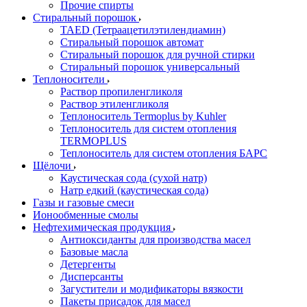
Прочие спирты
Стиральный порошок
TAED (Тетраацетилэтилендиамин)
Стиральный порошок автомат
Стиральный порошок для ручной стирки
Стиральный порошок универсальный
Теплоносители
Раствор пропиленгликоля
Раствор этиленгликоля
Теплоноситель Termoplus by Kuhler
Теплоноситель для систем отопления
TERMOPLUS
Теплоноситель для систем отопления БАРС
Щёлочи
Каустическая сода (сухой натр)
Натр едкий (каустическая сода)
Газы и газовые смеси
Ионообменные смолы
Нефтехимическая продукция
Антиоксиданты для производства масел
Базовые масла
Детергенты
Дисперсанты
Загустители и модификаторы вязкости
Пакеты присадок для масел