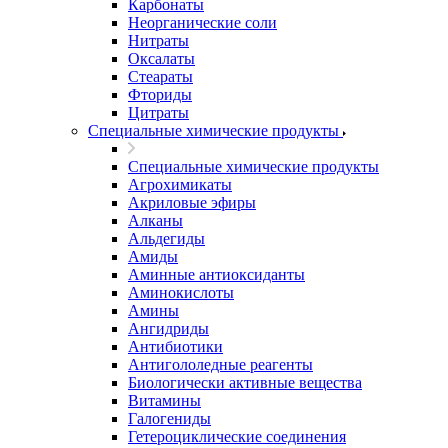
Карбонаты
Неорганические соли
Нитраты
Оксалаты
Стеараты
Фториды
Цитраты
Специальные химические продукты
Специальные химические продукты
Агрохимикаты
Акриловые эфиры
Алканы
Альдегиды
Амиды
Аминные антиоксиданты
Аминокислоты
Амины
Ангидриды
Антибиотики
Антигололедные реагенты
Биологически активные вещества
Витамины
Галогениды
Гетероциклические соединения