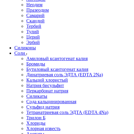
Неодим
Празеодим
Самарий
Скандий
Тербий
Тулий
Церий
Эрбий
Силиконы
Соли
Амиловый ксантогенат калия
Бромиды
Бутиловый ксантогенат калия
Динатриевая соль ЭДТА (EDTA 2Na)
Кальций хлористый
Натрия бисульфит
Перкарбонат натрия
Силикаты
Сода кальцинированная
Сульфид натрия
Тетранатриевая соль ЭДТА (EDTA 4Na)
Трилон Б
Хлориды
Хлорная известь
Ацетаты