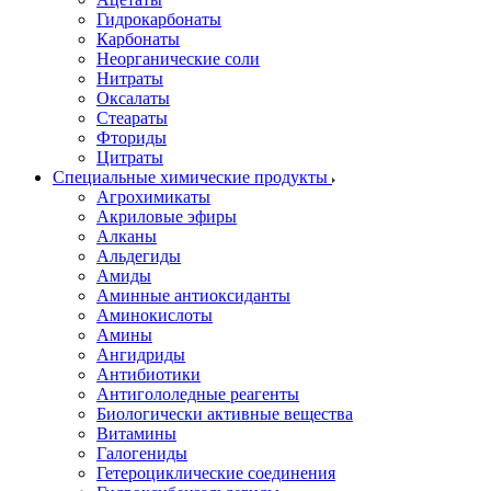
Гидрокарбонаты
Карбонаты
Неорганические соли
Нитраты
Оксалаты
Стеараты
Фториды
Цитраты
Специальные химические продукты
Агрохимикаты
Акриловые эфиры
Алканы
Альдегиды
Амиды
Аминные антиоксиданты
Аминокислоты
Амины
Ангидриды
Антибиотики
Антигололедные реагенты
Биологически активные вещества
Витамины
Галогениды
Гетероциклические соединения