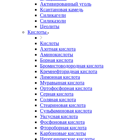
Активированный уголь
Ксантановая камедь
Силикагели
Силиказоли
Цеолиты
Кислоты
Кислоты
Азотная кислота
Аминокислоты
Борная кислота
Бромистоводородная кислота
Кремнефторидная кислота
Лимонная кислота
Муравьиная кислота
Ортофосфорная кислота
Серная кислота
Соляная кислота
Стеариновая кислота
Сульфаминовая кислота
Уксусная кислота
Фосфоновая кислота
Фтороборная кислота
Карбоновые кислоты
Неорганические кислоты