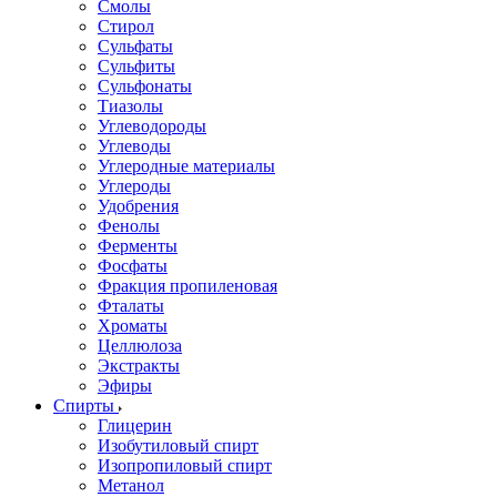
Смолы
Стирол
Сульфаты
Сульфиты
Сульфонаты
Тиазолы
Углеводороды
Углеводы
Углеродные материалы
Углероды
Удобрения
Фенолы
Ферменты
Фосфаты
Фракция пропиленовая
Фталаты
Хроматы
Целлюлоза
Экстракты
Эфиры
Спирты
Глицерин
Изобутиловый спирт
Изопропиловый спирт
Метанол