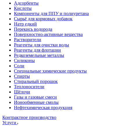
Адсорбенты
Кислоты
Компоненты для ППУ и полиуретана
Сырьё для кормовых добавок
Натр едкий
Перекись водорода
Поверхностно-активные вещества
Растворители
Реагенты для очистки воды
Реагенты для флотации
Редкоземельные металлы
Силиконы
Соли
Специальные химические продукты
Спирты
Стиральный порошок
Теплоносители
Щёлочи
Газы и газовые смеси
Ионообменные смолы
Нефтехимическая продукция
Контрактное производство
Услуги