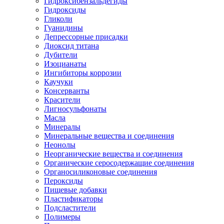
Гидроксибензальдегиды
Гидроксиды
Гликоли
Гуанидины
Депрессорные присадки
Диоксид титана
Дубители
Изоцианаты
Ингибиторы коррозии
Каучуки
Консерванты
Красители
Лигносульфонаты
Масла
Минералы
Минеральные вещества и соединения
Неонолы
Неорганические вещества и соединения
Органические серосодержащие соединения
Органосиликоновые соединения
Пероксиды
Пищевые добавки
Пластификаторы
Подсластители
Полимеры