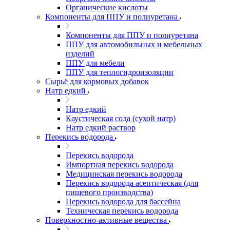
Органические кислоты
Компоненты для ППУ и полиуретана
Компоненты для ППУ и полиуретана
ППУ для автомобильных и мебельных
изделий
ППУ для мебели
ППУ для теплогидроизоляции
Сырьё для кормовых добавок
Натр едкий
Натр едкий
Каустическая сода (сухой натр)
Натр едкий раствор
Перекись водорода
Перекись водорода
Импортная перекись водорода
Медицинская перекись водорода
Перекись водорода асептическая (для
пищевого производства)
Перекись водорода для бассейна
Техническая перекись водорода
Поверхностно-активные вещества