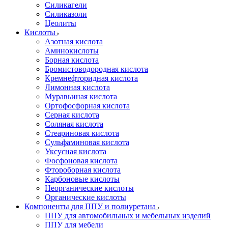
Силикагели
Силиказоли
Цеолиты
Кислоты
Азотная кислота
Аминокислоты
Борная кислота
Бромистоводородная кислота
Кремнефторидная кислота
Лимонная кислота
Муравьиная кислота
Ортофосфорная кислота
Серная кислота
Соляная кислота
Стеариновая кислота
Сульфаминовая кислота
Уксусная кислота
Фосфоновая кислота
Фтороборная кислота
Карбоновые кислоты
Неорганические кислоты
Органические кислоты
Компоненты для ППУ и полиуретана
ППУ для автомобильных и мебельных изделий
ППУ для мебели