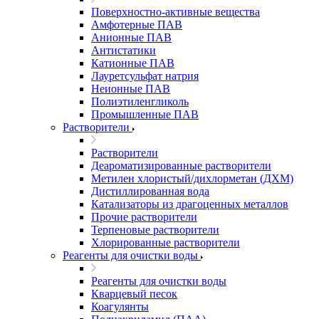
Поверхностно-активные вещества
Амфотерные ПАВ
Анионные ПАВ
Антистатики
Катионные ПАВ
Лауретсульфат натрия
Неионные ПАВ
Полиэтиленгликоль
Промышленные ПАВ
Растворители
Растворители
Деароматизированные растворители
Метилен хлористый/дихлорметан (ДХМ)
Дистиллированная вода
Катализаторы из драгоценных металлов
Прочие растворители
Терпеновые растворители
Хлорированные растворители
Реагенты для очистки воды
Реагенты для очистки воды
Кварцевый песок
Коагулянты