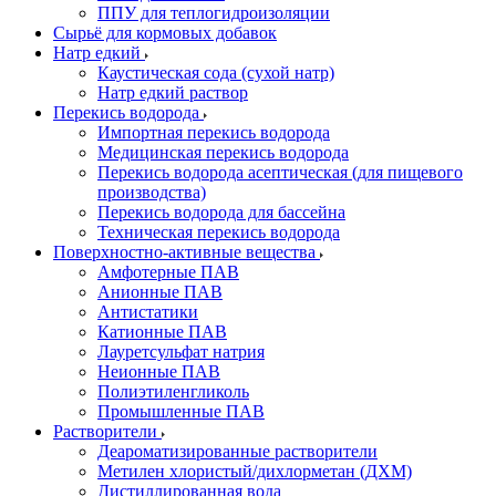
ППУ для теплогидроизоляции
Сырьё для кормовых добавок
Натр едкий
Каустическая сода (сухой натр)
Натр едкий раствор
Перекись водорода
Импортная перекись водорода
Медицинская перекись водорода
Перекись водорода асептическая (для пищевого
производства)
Перекись водорода для бассейна
Техническая перекись водорода
Поверхностно-активные вещества
Амфотерные ПАВ
Анионные ПАВ
Антистатики
Катионные ПАВ
Лауретсульфат натрия
Неионные ПАВ
Полиэтиленгликоль
Промышленные ПАВ
Растворители
Деароматизированные растворители
Метилен хлористый/дихлорметан (ДХМ)
Дистиллированная вода