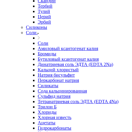
Скандий
Тербий
Тулий
Церий
Эрбий
Силиконы
Соли
Соли
Амиловый ксантогенат калия
Бромиды
Бутиловый ксантогенат калия
Динатриевая соль ЭДТА (EDTA 2Na)
Кальций хлористый
Натрия бисульфит
Перкарбонат натрия
Силикаты
Сода кальцинированная
Сульфид натрия
Тетранатриевая соль ЭДТА (EDTA 4Na)
Трилон Б
Хлориды
Хлорная известь
Ацетаты
Гидрокарбонаты