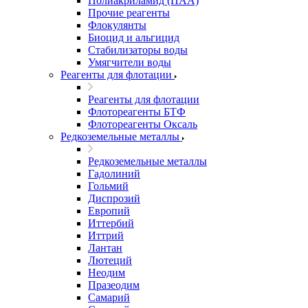
Полиакриламид (ПАА)
Прочие реагенты
Флокулянты
Биоцид и альгицид
Стабилизаторы воды
Умягчители воды
Реагенты для флотации
Реагенты для флотации
Флотореагенты БТФ
Флотореагенты Оксаль
Редкоземельные металлы
Редкоземельные металлы
Гадолиний
Гольмий
Диспрозий
Европий
Иттербий
Иттрий
Лантан
Лютеций
Неодим
Празеодим
Самарий