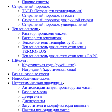
Прочие спирты
Стиральный порошок
TAED (Тетраацетилэтилендиамин)
Стиральный порошок автомат
Стиральный порошок для ручной стирки
Стиральный порошок универсальный
Теплоносители
Раствор пропиленгликоля
Раствор этиленгликоля
Теплоноситель Termoplus by Kuhler
Теплоноситель для систем отопления
TERMOPLUS
Теплоноситель для систем отопления БАРС
Щёлочи
Каустическая сода (сухой натр)
Натр едкий (каустическая сода)
Газы и газовые смеси
Ионообменные смолы
Нефтехимическая продукция
Антиоксиданты для производства масел
Базовые масла
Детергенты
Дисперсанты
Загустители и модификаторы вязкости
Пакеты присадок для масел