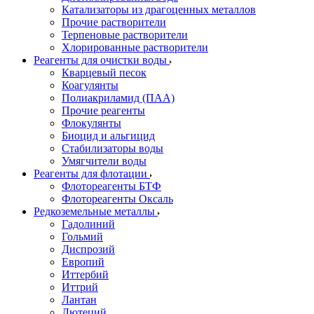
Катализаторы из драгоценных металлов
Прочие растворители
Терпеновые растворители
Хлорированные растворители
Реагенты для очистки воды
Кварцевый песок
Коагулянты
Полиакриламид (ПАА)
Прочие реагенты
Флокулянты
Биоцид и альгицид
Стабилизаторы воды
Умягчители воды
Реагенты для флотации
Флотореагенты БТФ
Флотореагенты Оксаль
Редкоземельные металлы
Гадолиний
Гольмий
Диспрозий
Европий
Иттербий
Иттрий
Лантан
Лютеций