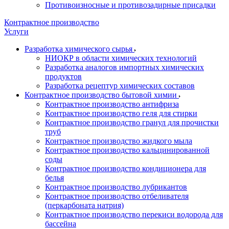
Противоизносные и противозадирные присадки
Контрактное производство
Услуги
Разработка химического сырья
НИОКР в области химических технологий
Разработка аналогов импортных химических
продуктов
Разработка рецептур химических составов
Контрактное производство бытовой химии
Контрактное производство антифриза
Контрактное производство геля для стирки
Контрактное производство гранул для прочистки
труб
Контрактное производство жидкого мыла
Контрактное производство кальцинированной
соды
Контрактное производство кондиционера для
белья
Контрактное производство лубрикантов
Контрактное производство отбеливателя
(перкарбоната натрия)
Контрактное производство перекиси водорода для
бассейна