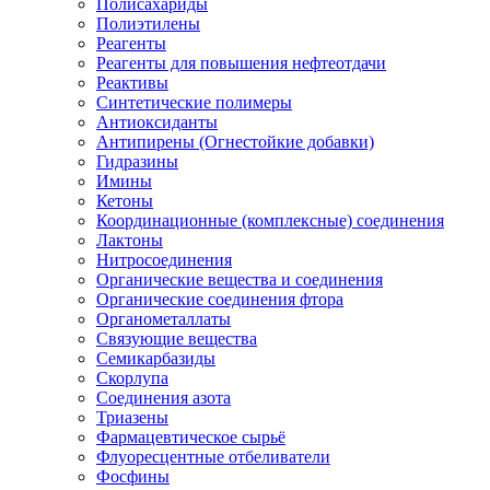
Полисахариды
Полиэтилены
Реагенты
Реагенты для повышения нефтеотдачи
Реактивы
Синтетические полимеры
Антиоксиданты
Антипирены (Огнестойкие добавки)
Гидразины
Имины
Кетоны
Координационные (комплексные) соединения
Лактоны
Нитросоединения
Органические вещества и соединения
Органические соединения фтора
Органометаллаты
Связующие вещества
Семикарбазиды
Скорлупа
Соединения азота
Триазены
Фармацевтическое сырьё
Флуоресцентные отбеливатели
Фосфины