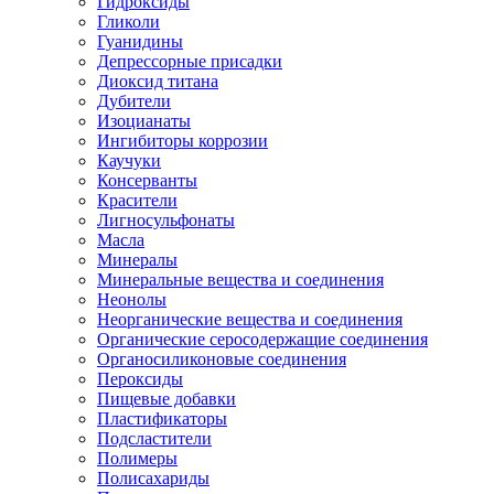
Гидроксиды
Гликоли
Гуанидины
Депрессорные присадки
Диоксид титана
Дубители
Изоцианаты
Ингибиторы коррозии
Каучуки
Консерванты
Красители
Лигносульфонаты
Масла
Минералы
Минеральные вещества и соединения
Неонолы
Неорганические вещества и соединения
Органические серосодержащие соединения
Органосиликоновые соединения
Пероксиды
Пищевые добавки
Пластификаторы
Подсластители
Полимеры
Полисахариды