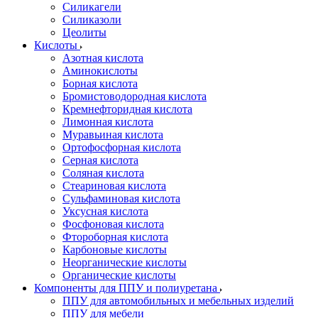
Силикагели
Силиказоли
Цеолиты
Кислоты
Азотная кислота
Аминокислоты
Борная кислота
Бромистоводородная кислота
Кремнефторидная кислота
Лимонная кислота
Муравьиная кислота
Ортофосфорная кислота
Серная кислота
Соляная кислота
Стеариновая кислота
Сульфаминовая кислота
Уксусная кислота
Фосфоновая кислота
Фтороборная кислота
Карбоновые кислоты
Неорганические кислоты
Органические кислоты
Компоненты для ППУ и полиуретана
ППУ для автомобильных и мебельных изделий
ППУ для мебели