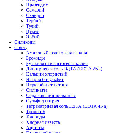
Празеодим
Самарий
Скандий
Тербий
Тулий
Церий
Эрбий
Силиконы
Соли
Амиловый ксантогенат калия
Бромиды
Бутиловый ксантогенат калия
Динатриевая соль ЭДТА (EDTA 2Na)
Кальций хлористый
Натрия бисульфит
Перкарбонат натрия
Силикаты
Сода кальцинированная
Сульфид натрия
Тетранатриевая соль ЭДТА (EDTA 4Na)
Трилон Б
Хлориды
Хлорная известь
Ацетаты
Гидрокарбонаты