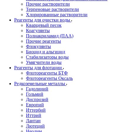
Прочие растворители
Терпеновые растворители
Хлорированные растворители
Реагенты для очистки воды
Кварцевый песок
Коагулянты
Полиакриламид (ПАА)
Прочие реагенты
Флокулянты
Биоцид и альгицид
Стабилизаторы воды
Умягчители воды
Реагенты для флотации
Флотореагенты БТФ
Флотореагенты Оксаль
Редкоземельные металлы
Гадолиний
Гольмий
Диспрозий
Европий
Иттербий
Иттрий
Лантан
Лютеций
Неодим