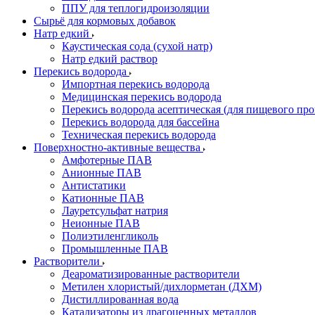
ППУ для теплогидроизоляции
Сырьё для кормовых добавок
Натр едкий
Каустическая сода (сухой натр)
Натр едкий раствор
Перекись водорода
Импортная перекись водорода
Медицинская перекись водорода
Перекись водорода асептическая (для пищевого про
Перекись водорода для бассейна
Техническая перекись водорода
Поверхностно-активные вещества
Амфотерные ПАВ
Анионные ПАВ
Антистатики
Катионные ПАВ
Лауретсульфат натрия
Неионные ПАВ
Полиэтиленгликоль
Промышленные ПАВ
Растворители
Деароматизированные растворители
Метилен хлористый/дихлорметан (ДХМ)
Дистиллированная вода
Катализаторы из драгоценных металлов