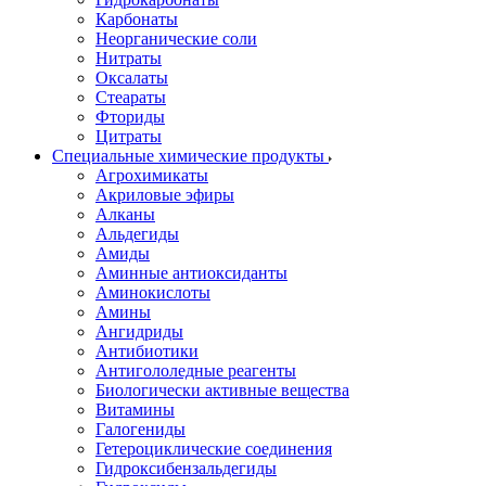
Карбонаты
Неорганические соли
Нитраты
Оксалаты
Стеараты
Фториды
Цитраты
Специальные химические продукты
Агрохимикаты
Акриловые эфиры
Алканы
Альдегиды
Амиды
Аминные антиоксиданты
Аминокислоты
Амины
Ангидриды
Антибиотики
Антигололедные реагенты
Биологически активные вещества
Витамины
Галогениды
Гетероциклические соединения
Гидроксибензальдегиды