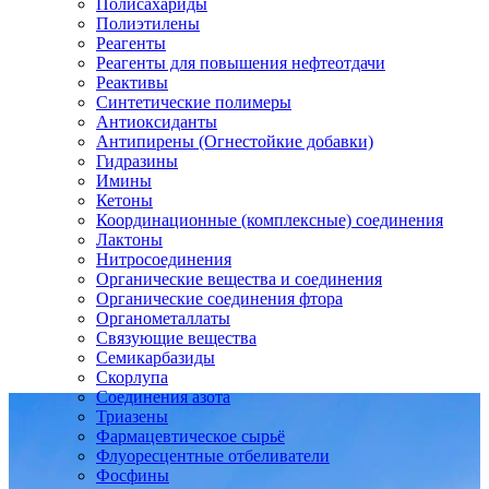
Полисахариды
Полиэтилены
Реагенты
Реагенты для повышения нефтеотдачи
Реактивы
Синтетические полимеры
Антиоксиданты
Антипирены (Огнестойкие добавки)
Гидразины
Имины
Кетоны
Координационные (комплексные) соединения
Лактоны
Нитросоединения
Органические вещества и соединения
Органические соединения фтора
Органометаллаты
Связующие вещества
Семикарбазиды
Скорлупа
Соединения азота
Триазены
Фармацевтическое сырьё
Флуоресцентные отбеливатели
Фосфины