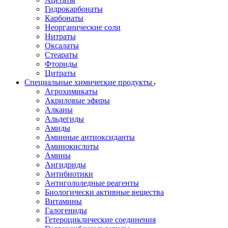
Гидрокарбонаты
Карбонаты
Неорганические соли
Нитраты
Оксалаты
Стеараты
Фториды
Цитраты
Специальные химические продукты
Агрохимикаты
Акриловые эфиры
Алканы
Альдегиды
Амиды
Аминные антиоксиданты
Аминокислоты
Амины
Ангидриды
Антибиотики
Антигололедные реагенты
Биологически активные вещества
Витамины
Галогениды
Гетероциклические соединения