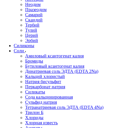
Неодим
Празеодим
Самарий
Скандий
Тербий
Тулий
Церий
Эрбий
Силиконы
Соли
Амиловый ксантогенат калия
Бромиды
Бутиловый ксантогенат калия
Динатриевая соль ЭДТА (EDTA 2Na)
Кальций хлористый
Натрия бисульфит
Перкарбонат натрия
Силикаты
Сода кальцинированная
Сульфид натрия
Тетранатриевая соль ЭДТА (EDTA 4Na)
Трилон Б
Хлориды
Хлорная известь
Ацетаты