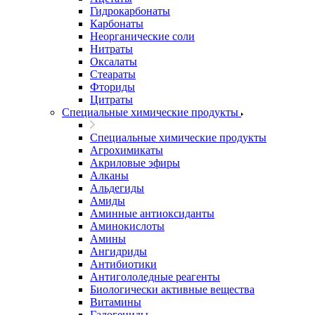
Гидрокарбонаты
Карбонаты
Неорганические соли
Нитраты
Оксалаты
Стеараты
Фториды
Цитраты
Специальные химические продукты
Специальные химические продукты
Агрохимикаты
Акриловые эфиры
Алканы
Альдегиды
Амиды
Аминные антиоксиданты
Аминокислоты
Амины
Ангидриды
Антибиотики
Антигололедные реагенты
Биологически активные вещества
Витамины
Галогениды