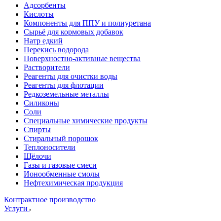
Адсорбенты
Кислоты
Компоненты для ППУ и полиуретана
Сырьё для кормовых добавок
Натр едкий
Перекись водорода
Поверхностно-активные вещества
Растворители
Реагенты для очистки воды
Реагенты для флотации
Редкоземельные металлы
Силиконы
Соли
Специальные химические продукты
Спирты
Стиральный порошок
Теплоносители
Щёлочи
Газы и газовые смеси
Ионообменные смолы
Нефтехимическая продукция
Контрактное производство
Услуги