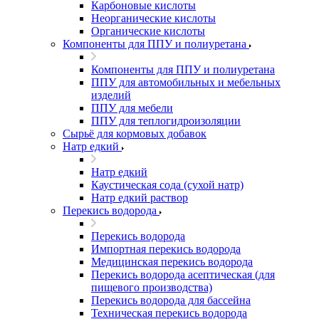
Карбоновые кислоты
Неорганические кислоты
Органические кислоты
Компоненты для ППУ и полиуретана
Компоненты для ППУ и полиуретана
ППУ для автомобильных и мебельных
изделий
ППУ для мебели
ППУ для теплогидроизоляции
Сырьё для кормовых добавок
Натр едкий
Натр едкий
Каустическая сода (сухой натр)
Натр едкий раствор
Перекись водорода
Перекись водорода
Импортная перекись водорода
Медицинская перекись водорода
Перекись водорода асептическая (для
пищевого производства)
Перекись водорода для бассейна
Техническая перекись водорода