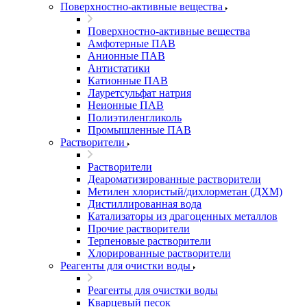
Поверхностно-активные вещества
Поверхностно-активные вещества
Амфотерные ПАВ
Анионные ПАВ
Антистатики
Катионные ПАВ
Лауретсульфат натрия
Неионные ПАВ
Полиэтиленгликоль
Промышленные ПАВ
Растворители
Растворители
Деароматизированные растворители
Метилен хлористый/дихлорметан (ДХМ)
Дистиллированная вода
Катализаторы из драгоценных металлов
Прочие растворители
Терпеновые растворители
Хлорированные растворители
Реагенты для очистки воды
Реагенты для очистки воды
Кварцевый песок