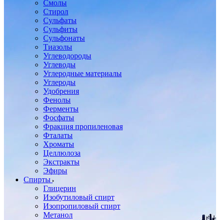
Смолы
Стирол
Сульфаты
Сульфиты
Сульфонаты
Тиазолы
Углеводороды
Углеводы
Углеродные материалы
Углероды
Удобрения
Фенолы
Ферменты
Фосфаты
Фракция пропиленовая
Фталаты
Хроматы
Целлюлоза
Экстракты
Эфиры
Спирты
Глицерин
Изобутиловый спирт
Изопропиловый спирт
Метанол