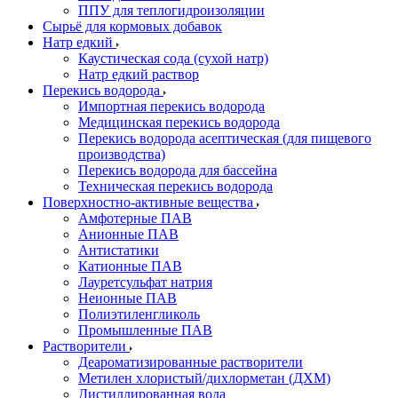
ППУ для теплогидроизоляции
Сырьё для кормовых добавок
Натр едкий
Каустическая сода (сухой натр)
Натр едкий раствор
Перекись водорода
Импортная перекись водорода
Медицинская перекись водорода
Перекись водорода асептическая (для пищевого
производства)
Перекись водорода для бассейна
Техническая перекись водорода
Поверхностно-активные вещества
Амфотерные ПАВ
Анионные ПАВ
Антистатики
Катионные ПАВ
Лауретсульфат натрия
Неионные ПАВ
Полиэтиленгликоль
Промышленные ПАВ
Растворители
Деароматизированные растворители
Метилен хлористый/дихлорметан (ДХМ)
Дистиллированная вода