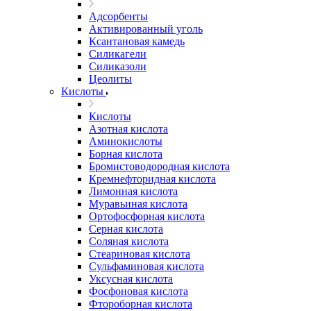
Адсорбенты
Активированный уголь
Ксантановая камедь
Силикагели
Силиказоли
Цеолиты
Кислоты
Кислоты
Азотная кислота
Аминокислоты
Борная кислота
Бромистоводородная кислота
Кремнефторидная кислота
Лимонная кислота
Муравьиная кислота
Ортофосфорная кислота
Серная кислота
Соляная кислота
Стеариновая кислота
Сульфаминовая кислота
Уксусная кислота
Фосфоновая кислота
Фтороборная кислота