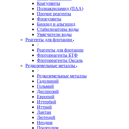
Коагулянты
Полиакриламид (ПАА)
Прочие реагенты
Флокулянты
Биоцид и альгицид
Стабилизаторы воды
Умягчители воды
Реагенты для флотации
Реагенты для флотации
Флотореагенты БТФ
Флотореагенты Оксаль
Редкоземельные металлы
Редкоземельные металлы
Гадолиний
Гольмий
Диспрозий
Европий
Иттербий
Иттрий
Лантан
Лютеций
Неодим
Празеодим