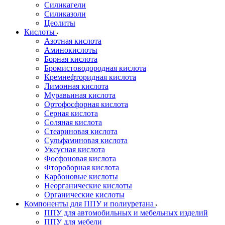
Силикагели
Силиказоли
Цеолиты
Кислоты
Азотная кислота
Аминокислоты
Борная кислота
Бромистоводородная кислота
Кремнефторидная кислота
Лимонная кислота
Муравьиная кислота
Ортофосфорная кислота
Серная кислота
Соляная кислота
Стеариновая кислота
Сульфаминовая кислота
Уксусная кислота
Фосфоновая кислота
Фтороборная кислота
Карбоновые кислоты
Неорганические кислоты
Органические кислоты
Компоненты для ППУ и полиуретана
ППУ для автомобильных и мебельных изделий
ППУ для мебели