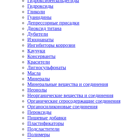
Гидроксибензальдегиды
Гидроксиды
Гликоли
Гуанидины
Депрессорные присадки
Диоксид титана
Дубители
Изоцианаты
Ингибиторы коррозии
Каучуки
Консерванты
Красители
Лигносульфонаты
Масла
Минералы
Минеральные вещества и соединения
Неонолы
Неорганические вещества и соединения
Органические серосодержащие соединения
Органосиликоновые соединения
Пероксиды
Пищевые добавки
Пластификаторы
Подсластители
Полимеры