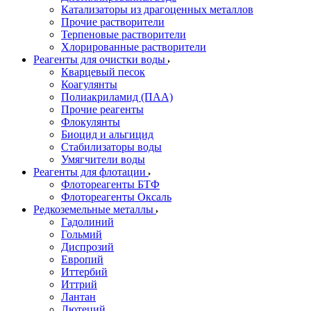
Катализаторы из драгоценных металлов
Прочие растворители
Терпеновые растворители
Хлорированные растворители
Реагенты для очистки воды
Кварцевый песок
Коагулянты
Полиакриламид (ПАА)
Прочие реагенты
Флокулянты
Биоцид и альгицид
Стабилизаторы воды
Умягчители воды
Реагенты для флотации
Флотореагенты БТФ
Флотореагенты Оксаль
Редкоземельные металлы
Гадолиний
Гольмий
Диспрозий
Европий
Иттербий
Иттрий
Лантан
Лютеций