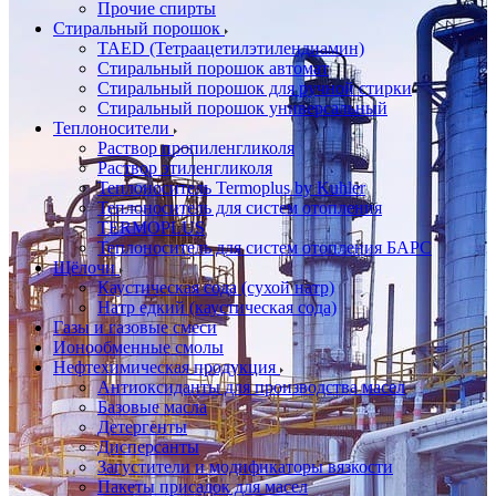
Прочие спирты
Стиральный порошок
TAED (Тетраацетилэтилендиамин)
Стиральный порошок автомат
Стиральный порошок для ручной стирки
Стиральный порошок универсальный
Теплоносители
Раствор пропиленгликоля
Раствор этиленгликоля
Теплоноситель Termoplus by Kuhler
Теплоноситель для систем отопления
TERMOPLUS
Теплоноситель для систем отопления БАРС
Щёлочи
Каустическая сода (сухой натр)
Натр едкий (каустическая сода)
Газы и газовые смеси
Ионообменные смолы
Нефтехимическая продукция
Антиоксиданты для производства масел
Базовые масла
Детергенты
Дисперсанты
Загустители и модификаторы вязкости
Пакеты присадок для масел