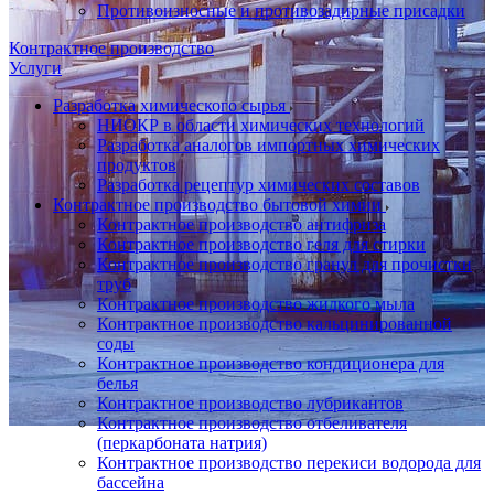
Противоизносные и противозадирные присадки
Контрактное производство
Услуги
Разработка химического сырья
НИОКР в области химических технологий
Разработка аналогов импортных химических
продуктов
Разработка рецептур химических составов
Контрактное производство бытовой химии
Контрактное производство антифриза
Контрактное производство геля для стирки
Контрактное производство гранул для прочистки
труб
Контрактное производство жидкого мыла
Контрактное производство кальцинированной
соды
Контрактное производство кондиционера для
белья
Контрактное производство лубрикантов
Контрактное производство отбеливателя
(перкарбоната натрия)
Контрактное производство перекиси водорода для
бассейна