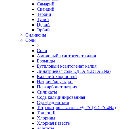
Самарий
Скандий
Тербий
Тулий
Церий
Эрбий
Силиконы
Соли
Соли
Амиловый ксантогенат калия
Бромиды
Бутиловый ксантогенат калия
Динатриевая соль ЭДТА (EDTA 2Na)
Кальций хлористый
Натрия бисульфит
Перкарбонат натрия
Силикаты
Сода кальцинированная
Сульфид натрия
Тетранатриевая соль ЭДТА (EDTA 4Na)
Трилон Б
Хлориды
Хлорная известь
Ацетаты