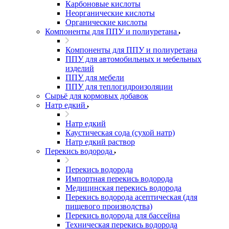
Карбоновые кислоты
Неорганические кислоты
Органические кислоты
Компоненты для ППУ и полиуретана
Компоненты для ППУ и полиуретана
ППУ для автомобильных и мебельных
изделий
ППУ для мебели
ППУ для теплогидроизоляции
Сырьё для кормовых добавок
Натр едкий
Натр едкий
Каустическая сода (сухой натр)
Натр едкий раствор
Перекись водорода
Перекись водорода
Импортная перекись водорода
Медицинская перекись водорода
Перекись водорода асептическая (для
пищевого производства)
Перекись водорода для бассейна
Техническая перекись водорода