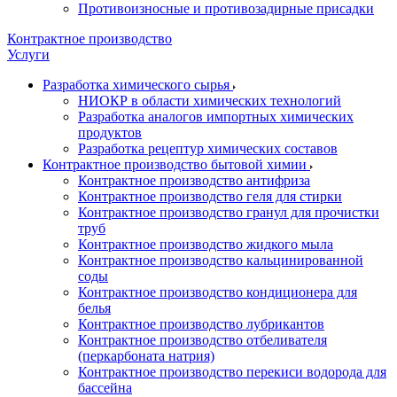
Противоизносные и противозадирные присадки
Контрактное производство
Услуги
Разработка химического сырья
НИОКР в области химических технологий
Разработка аналогов импортных химических
продуктов
Разработка рецептур химических составов
Контрактное производство бытовой химии
Контрактное производство антифриза
Контрактное производство геля для стирки
Контрактное производство гранул для прочистки
труб
Контрактное производство жидкого мыла
Контрактное производство кальцинированной
соды
Контрактное производство кондиционера для
белья
Контрактное производство лубрикантов
Контрактное производство отбеливателя
(перкарбоната натрия)
Контрактное производство перекиси водорода для
бассейна