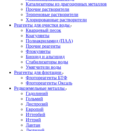
Катализаторы из драгоценных металлов
Прочие растворители
Терпеновые растворители
Хлорированные растворители
Реагенты для очистки воды
Кварцевый песок
Коагулянты
Полиакриламид (ПАА)
Прочие реагенты
Флокулянты
Биоцид и альгицид
Стабилизаторы воды
Умягчители воды
Реагенты для флотации
Флотореагенты БТФ
Флотореагенты Оксаль
Редкоземельные металлы
Гадолиний
Гольмий
Диспрозий
Европий
Иттербий
Иттрий
Лантан
Лютеций