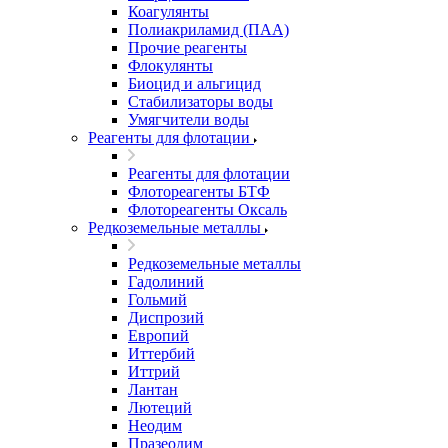
Коагулянты
Полиакриламид (ПАА)
Прочие реагенты
Флокулянты
Биоцид и альгицид
Стабилизаторы воды
Умягчители воды
Реагенты для флотации
Реагенты для флотации
Флотореагенты БТФ
Флотореагенты Оксаль
Редкоземельные металлы
Редкоземельные металлы
Гадолиний
Гольмий
Диспрозий
Европий
Иттербий
Иттрий
Лантан
Лютеций
Неодим
Празеодим