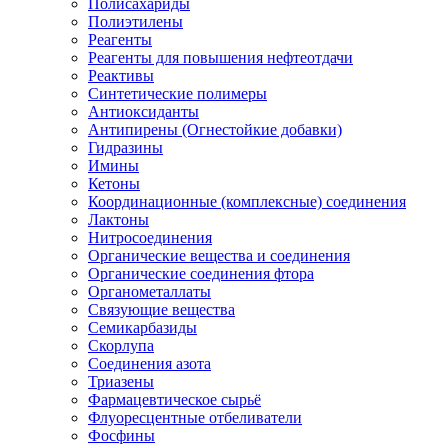
Полисахариды
Полиэтилены
Реагенты
Реагенты для повышения нефтеотдачи
Реактивы
Синтетические полимеры
Антиоксиданты
Антипирены (Огнестойкие добавки)
Гидразины
Имины
Кетоны
Координационные (комплексные) соединения
Лактоны
Нитросоединения
Органические вещества и соединения
Органические соединения фтора
Органометаллаты
Связующие вещества
Семикарбазиды
Скорлупа
Соединения азота
Триазены
Фармацевтическое сырьё
Флуоресцентные отбеливатели
Фосфины