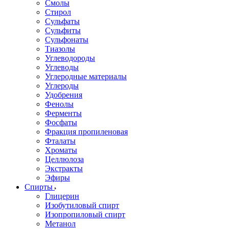
Смолы
Стирол
Сульфаты
Сульфиты
Сульфонаты
Тиазолы
Углеводороды
Углеводы
Углеродные материалы
Углероды
Удобрения
Фенолы
Ферменты
Фосфаты
Фракция пропиленовая
Фталаты
Хроматы
Целлюлоза
Экстракты
Эфиры
Спирты
Глицерин
Изобутиловый спирт
Изопропиловый спирт
Метанол