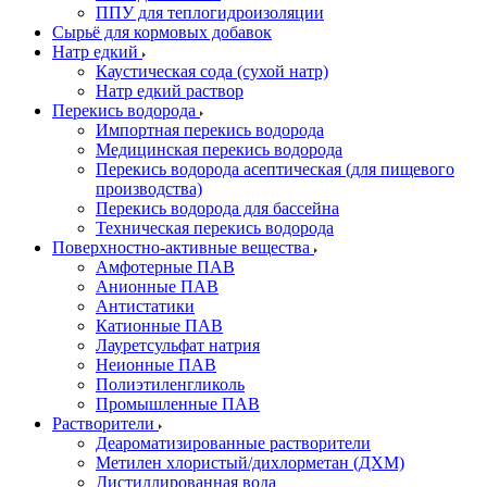
ППУ для теплогидроизоляции
Сырьё для кормовых добавок
Натр едкий
Каустическая сода (сухой натр)
Натр едкий раствор
Перекись водорода
Импортная перекись водорода
Медицинская перекись водорода
Перекись водорода асептическая (для пищевого
производства)
Перекись водорода для бассейна
Техническая перекись водорода
Поверхностно-активные вещества
Амфотерные ПАВ
Анионные ПАВ
Антистатики
Катионные ПАВ
Лауретсульфат натрия
Неионные ПАВ
Полиэтиленгликоль
Промышленные ПАВ
Растворители
Деароматизированные растворители
Метилен хлористый/дихлорметан (ДХМ)
Дистиллированная вода