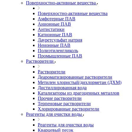
Поверхностно-активные вещества
Поверхностно-активные вещества
Амфотерные ПАВ
Анионные ПАВ
Антистатики
Катионные ПАВ
Лауретсульфат натрия
Неионные ПАВ
Полиэтиленгликоль
Промышленные ПАВ
Растворители
Растворители
Деароматизированные растворители
Метилен хлористый/дихлорметан (ДХМ)
Дистиллированная вода
Катализаторы из драгоценных металлов
Прочие растворители
Терпеновые растворители
Хлорированные растворители
Реагенты для очистки воды
Реагенты для очистки воды
Кварцевый песок