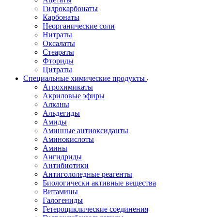
Гидрокарбонаты
Карбонаты
Неорганические соли
Нитраты
Оксалаты
Стеараты
Фториды
Цитраты
Специальные химические продукты
Агрохимикаты
Акриловые эфиры
Алканы
Альдегиды
Амиды
Аминные антиоксиданты
Аминокислоты
Амины
Ангидриды
Антибиотики
Антигололедные реагенты
Биологически активные вещества
Витамины
Галогениды
Гетероциклические соединения