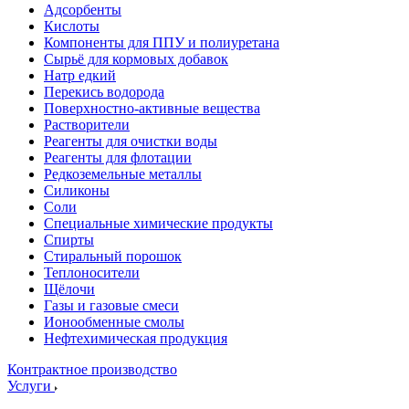
Адсорбенты
Кислоты
Компоненты для ППУ и полиуретана
Сырьё для кормовых добавок
Натр едкий
Перекись водорода
Поверхностно-активные вещества
Растворители
Реагенты для очистки воды
Реагенты для флотации
Редкоземельные металлы
Силиконы
Соли
Специальные химические продукты
Спирты
Стиральный порошок
Теплоносители
Щёлочи
Газы и газовые смеси
Ионообменные смолы
Нефтехимическая продукция
Контрактное производство
Услуги