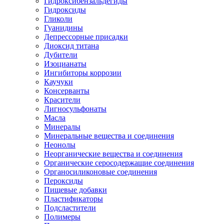
Гидроксибензальдегиды
Гидроксиды
Гликоли
Гуанидины
Депрессорные присадки
Диоксид титана
Дубители
Изоцианаты
Ингибиторы коррозии
Каучуки
Консерванты
Красители
Лигносульфонаты
Масла
Минералы
Минеральные вещества и соединения
Неонолы
Неорганические вещества и соединения
Органические серосодержащие соединения
Органосиликоновые соединения
Пероксиды
Пищевые добавки
Пластификаторы
Подсластители
Полимеры