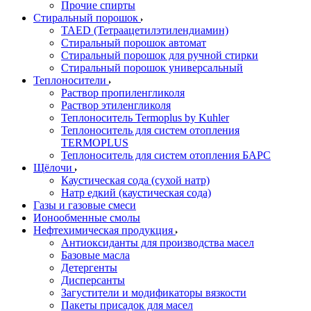
Прочие спирты
Стиральный порошок
TAED (Тетраацетилэтилендиамин)
Стиральный порошок автомат
Стиральный порошок для ручной стирки
Стиральный порошок универсальный
Теплоносители
Раствор пропиленгликоля
Раствор этиленгликоля
Теплоноситель Termoplus by Kuhler
Теплоноситель для систем отопления
TERMOPLUS
Теплоноситель для систем отопления БАРС
Щёлочи
Каустическая сода (сухой натр)
Натр едкий (каустическая сода)
Газы и газовые смеси
Ионообменные смолы
Нефтехимическая продукция
Антиоксиданты для производства масел
Базовые масла
Детергенты
Дисперсанты
Загустители и модификаторы вязкости
Пакеты присадок для масел