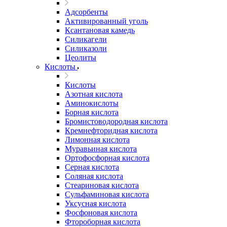
Адсорбенты
Активированный уголь
Ксантановая камедь
Силикагели
Силиказоли
Цеолиты
Кислоты
Кислоты
Азотная кислота
Аминокислоты
Борная кислота
Бромистоводородная кислота
Кремнефторидная кислота
Лимонная кислота
Муравьиная кислота
Ортофосфорная кислота
Серная кислота
Соляная кислота
Стеариновая кислота
Сульфаминовая кислота
Уксусная кислота
Фосфоновая кислота
Фтороборная кислота