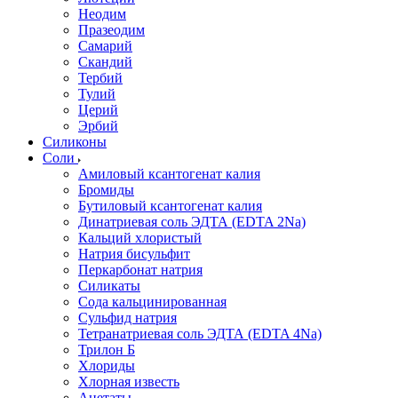
Неодим
Празеодим
Самарий
Скандий
Тербий
Тулий
Церий
Эрбий
Силиконы
Соли
Амиловый ксантогенат калия
Бромиды
Бутиловый ксантогенат калия
Динатриевая соль ЭДТА (EDTA 2Na)
Кальций хлористый
Натрия бисульфит
Перкарбонат натрия
Силикаты
Сода кальцинированная
Сульфид натрия
Тетранатриевая соль ЭДТА (EDTA 4Na)
Трилон Б
Хлориды
Хлорная известь
Ацетаты