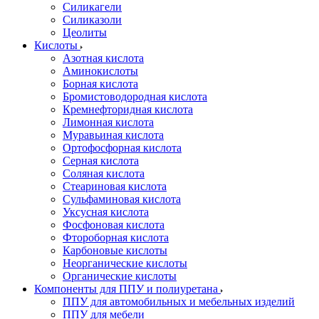
Силикагели
Силиказоли
Цеолиты
Кислоты
Азотная кислота
Аминокислоты
Борная кислота
Бромистоводородная кислота
Кремнефторидная кислота
Лимонная кислота
Муравьиная кислота
Ортофосфорная кислота
Серная кислота
Соляная кислота
Стеариновая кислота
Сульфаминовая кислота
Уксусная кислота
Фосфоновая кислота
Фтороборная кислота
Карбоновые кислоты
Неорганические кислоты
Органические кислоты
Компоненты для ППУ и полиуретана
ППУ для автомобильных и мебельных изделий
ППУ для мебели