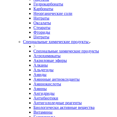
Гидрокарбонаты
Карбонаты
Неорганические соли
Нитраты
Оксалаты
Стеараты
Фториды
Цитраты
Специальные химические продукты
Специальные химические продукты
Агрохимикаты
Акриловые эфиры
Алканы
Альдегиды
Амиды
Аминные антиоксиданты
Аминокислоты
Амины
Ангидриды
Антибиотики
Антигололедные реагенты
Биологически активные вещества
Витамины
Галогениды