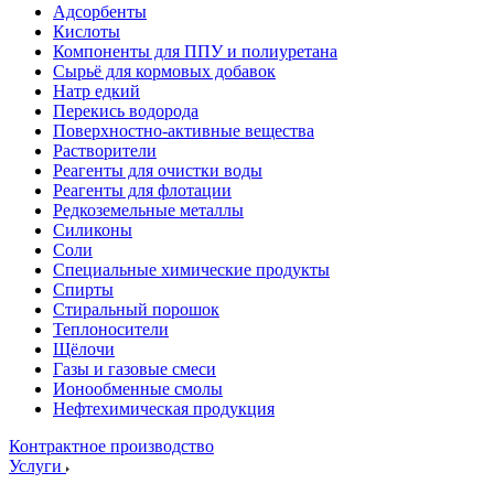
Адсорбенты
Кислоты
Компоненты для ППУ и полиуретана
Сырьё для кормовых добавок
Натр едкий
Перекись водорода
Поверхностно-активные вещества
Растворители
Реагенты для очистки воды
Реагенты для флотации
Редкоземельные металлы
Силиконы
Соли
Специальные химические продукты
Спирты
Стиральный порошок
Теплоносители
Щёлочи
Газы и газовые смеси
Ионообменные смолы
Нефтехимическая продукция
Контрактное производство
Услуги