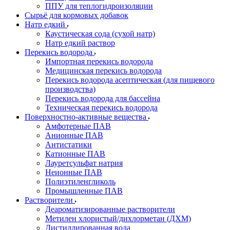
ППУ для теплогидроизоляции
Сырьё для кормовых добавок
Натр едкий
Каустическая сода (сухой натр)
Натр едкий раствор
Перекись водорода
Импортная перекись водорода
Медицинская перекись водорода
Перекись водорода асептическая (для пищевого
производства)
Перекись водорода для бассейна
Техническая перекись водорода
Поверхностно-активные вещества
Амфотерные ПАВ
Анионные ПАВ
Антистатики
Катионные ПАВ
Лауретсульфат натрия
Неионные ПАВ
Полиэтиленгликоль
Промышленные ПАВ
Растворители
Деароматизированные растворители
Метилен хлористый/дихлорметан (ДХМ)
Дистиллированная вода