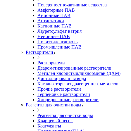
Поверхностно-активные вещества
Амфотерные ПАВ
Анионные ПАВ
Антистатики
Катионные ПАВ
Лауретсульфат натрия
Неионные ПАВ
Полиэтиленгликоль
Промышленные ПАВ
Растворители
Растворители
Деароматизированные растворители
Метилен хлористый/дихлорметан (ДХМ)
Дистиллированная вода
Катализаторы из драгоценных металлов
Прочие растворители
Терпеновые растворители
Хлорированные растворители
Реагенты для очистки воды
Реагенты для очистки воды
Кварцевый песок
Коагулянты