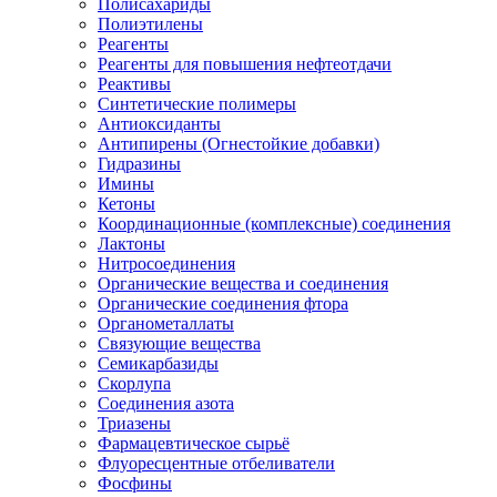
Полисахариды
Полиэтилены
Реагенты
Реагенты для повышения нефтеотдачи
Реактивы
Синтетические полимеры
Антиоксиданты
Антипирены (Огнестойкие добавки)
Гидразины
Имины
Кетоны
Координационные (комплексные) соединения
Лактоны
Нитросоединения
Органические вещества и соединения
Органические соединения фтора
Органометаллаты
Связующие вещества
Семикарбазиды
Скорлупа
Соединения азота
Триазены
Фармацевтическое сырьё
Флуоресцентные отбеливатели
Фосфины