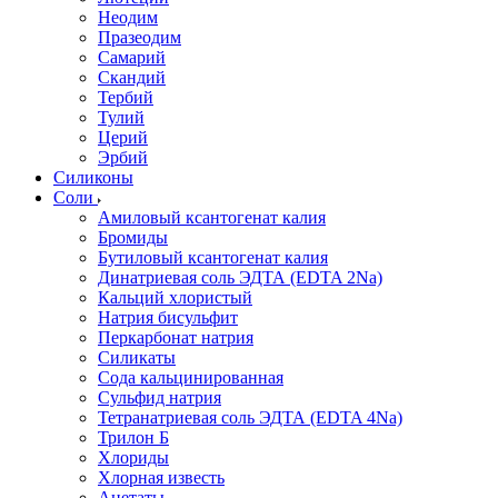
Неодим
Празеодим
Самарий
Скандий
Тербий
Тулий
Церий
Эрбий
Силиконы
Соли
Амиловый ксантогенат калия
Бромиды
Бутиловый ксантогенат калия
Динатриевая соль ЭДТА (EDTA 2Na)
Кальций хлористый
Натрия бисульфит
Перкарбонат натрия
Силикаты
Сода кальцинированная
Сульфид натрия
Тетранатриевая соль ЭДТА (EDTA 4Na)
Трилон Б
Хлориды
Хлорная известь
Ацетаты