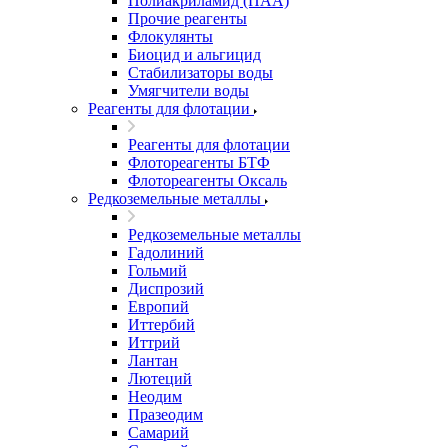
Полиакриламид (ПАА)
Прочие реагенты
Флокулянты
Биоцид и альгицид
Стабилизаторы воды
Умягчители воды
Реагенты для флотации
Реагенты для флотации
Флотореагенты БТФ
Флотореагенты Оксаль
Редкоземельные металлы
Редкоземельные металлы
Гадолиний
Гольмий
Диспрозий
Европий
Иттербий
Иттрий
Лантан
Лютеций
Неодим
Празеодим
Самарий