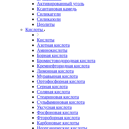
Активированный уголь
Ксантановая камедь
Силикагели
Силиказоли
Цеолиты
Кислоты
Кислоты
Азотная кислота
Аминокислоты
Борная кислота
Бромистоводородная кислота
Кремнефторидная кислота
Лимонная кислота
Муравьиная кислота
Ортофосфорная кислота
Серная кислота
Соляная кислота
Стеариновая кислота
Сульфаминовая кислота
Уксусная кислота
Фосфоновая кислота
Фтороборная кислота
Карбоновые кислоты
Неорганические кислоты