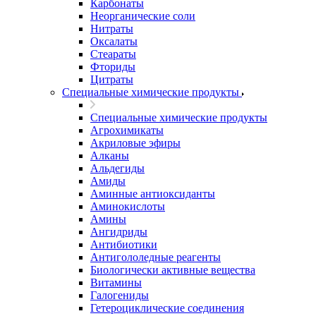
Карбонаты
Неорганические соли
Нитраты
Оксалаты
Стеараты
Фториды
Цитраты
Специальные химические продукты
Специальные химические продукты
Агрохимикаты
Акриловые эфиры
Алканы
Альдегиды
Амиды
Аминные антиоксиданты
Аминокислоты
Амины
Ангидриды
Антибиотики
Антигололедные реагенты
Биологически активные вещества
Витамины
Галогениды
Гетероциклические соединения