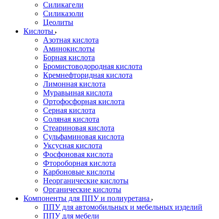
Силикагели
Силиказоли
Цеолиты
Кислоты
Азотная кислота
Аминокислоты
Борная кислота
Бромистоводородная кислота
Кремнефторидная кислота
Лимонная кислота
Муравьиная кислота
Ортофосфорная кислота
Серная кислота
Соляная кислота
Стеариновая кислота
Сульфаминовая кислота
Уксусная кислота
Фосфоновая кислота
Фтороборная кислота
Карбоновые кислоты
Неорганические кислоты
Органические кислоты
Компоненты для ППУ и полиуретана
ППУ для автомобильных и мебельных изделий
ППУ для мебели