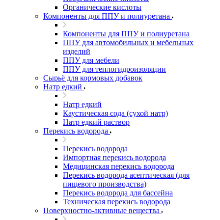
Органические кислоты
Компоненты для ППУ и полиуретана
Компоненты для ППУ и полиуретана
ППУ для автомобильных и мебельных
изделий
ППУ для мебели
ППУ для теплогидроизоляции
Сырьё для кормовых добавок
Натр едкий
Натр едкий
Каустическая сода (сухой натр)
Натр едкий раствор
Перекись водорода
Перекись водорода
Импортная перекись водорода
Медицинская перекись водорода
Перекись водорода асептическая (для
пищевого производства)
Перекись водорода для бассейна
Техническая перекись водорода
Поверхностно-активные вещества