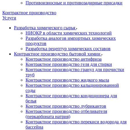
Противоизносные и противозадирные присадки
Контрактное производство
Услуги
Разработка химического сырья
НИОКР в области химических технологий
Разработка аналогов импортных химических
продуктов
Разработка рецептур химических составов
Контрактное производство бытовой химии
Контрактное производство антифриза
Контрактное производство геля для стирки
Контрактное производство гранул для прочистки
труб
Контрактное производство жидкого мыла
Контрактное производство кальцинированной
соды
Контрактное производство кондиционера для
белья
Контрактное производство лубрикантов
Контрактное производство отбеливателя
(перкарбоната натрия)
Контрактное производство перекиси водорода для
бассейна