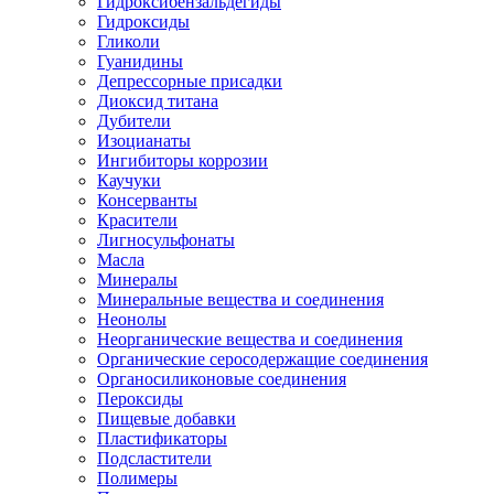
Гидроксибензальдегиды
Гидроксиды
Гликоли
Гуанидины
Депрессорные присадки
Диоксид титана
Дубители
Изоцианаты
Ингибиторы коррозии
Каучуки
Консерванты
Красители
Лигносульфонаты
Масла
Минералы
Минеральные вещества и соединения
Неонолы
Неорганические вещества и соединения
Органические серосодержащие соединения
Органосиликоновые соединения
Пероксиды
Пищевые добавки
Пластификаторы
Подсластители
Полимеры