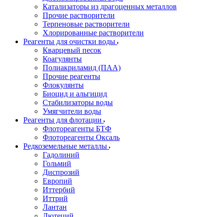
Катализаторы из драгоценных металлов
Прочие растворители
Терпеновые растворители
Хлорированные растворители
Реагенты для очистки воды
Кварцевый песок
Коагулянты
Полиакриламид (ПАА)
Прочие реагенты
Флокулянты
Биоцид и альгицид
Стабилизаторы воды
Умягчители воды
Реагенты для флотации
Флотореагенты БТФ
Флотореагенты Оксаль
Редкоземельные металлы
Гадолиний
Гольмий
Диспрозий
Европий
Иттербий
Иттрий
Лантан
Лютеций