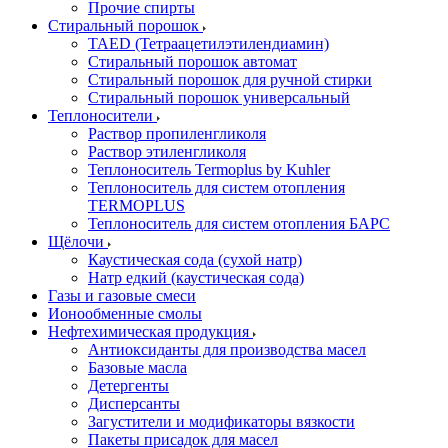
Прочие спирты
Стиральный порошок
TAED (Тетраацетилэтилендиамин)
Стиральный порошок автомат
Стиральный порошок для ручной стирки
Стиральный порошок универсальный
Теплоносители
Раствор пропиленгликоля
Раствор этиленгликоля
Теплоноситель Termoplus by Kuhler
Теплоноситель для систем отопления
TERMOPLUS
Теплоноситель для систем отопления БАРС
Щёлочи
Каустическая сода (сухой натр)
Натр едкий (каустическая сода)
Газы и газовые смеси
Ионообменные смолы
Нефтехимическая продукция
Антиоксиданты для производства масел
Базовые масла
Детергенты
Дисперсанты
Загустители и модификаторы вязкости
Пакеты присадок для масел