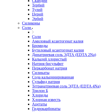
Скандий
Тербий
Тулий
Церий
Эрбий
Силиконы
Соли
Соли
Амиловый ксантогенат калия
Бромиды
Бутиловый ксантогенат калия
Динатриевая соль ЭДТА (EDTA 2Na)
Кальций хлористый
Натрия бисульфит
Перкарбонат натрия
Силикаты
Сода кальцинированная
Сульфид натрия
Тетранатриевая соль ЭДТА (EDTA 4Na)
Трилон Б
Хлориды
Хлорная известь
Ацетаты
Гидрокарбонаты