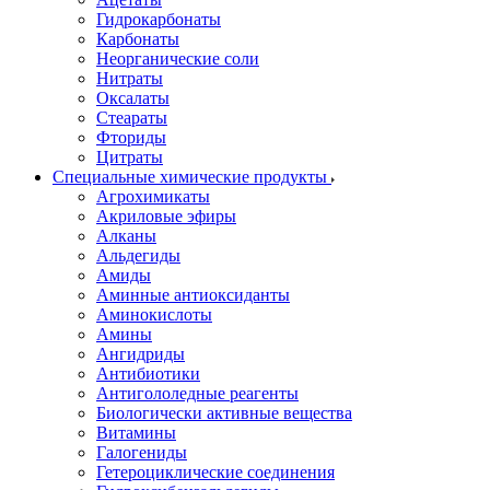
Гидрокарбонаты
Карбонаты
Неорганические соли
Нитраты
Оксалаты
Стеараты
Фториды
Цитраты
Специальные химические продукты
Агрохимикаты
Акриловые эфиры
Алканы
Альдегиды
Амиды
Аминные антиоксиданты
Аминокислоты
Амины
Ангидриды
Антибиотики
Антигололедные реагенты
Биологически активные вещества
Витамины
Галогениды
Гетероциклические соединения