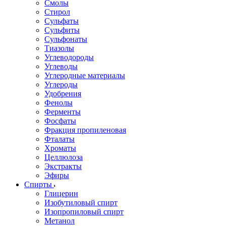
Смолы
Стирол
Сульфаты
Сульфиты
Сульфонаты
Тиазолы
Углеводороды
Углеводы
Углеродные материалы
Углероды
Удобрения
Фенолы
Ферменты
Фосфаты
Фракция пропиленовая
Фталаты
Хроматы
Целлюлоза
Экстракты
Эфиры
Спирты
Глицерин
Изобутиловый спирт
Изопропиловый спирт
Метанол