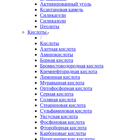
Активированный уголь
Ксантановая камедь
Силикагели
Силиказоли
Цеолиты
Кислоты
Кислоты
Азотная кислота
Аминокислоты
Борная кислота
Бромистоводородная кислота
Кремнефторидная кислота
Лимонная кислота
Муравьиная кислота
Ортофосфорная кислота
Серная кислота
Соляная кислота
Стеариновая кислота
Сульфаминовая кислота
Уксусная кислота
Фосфоновая кислота
Фтороборная кислота
Карбоновые кислоты
Неорганические кислоты