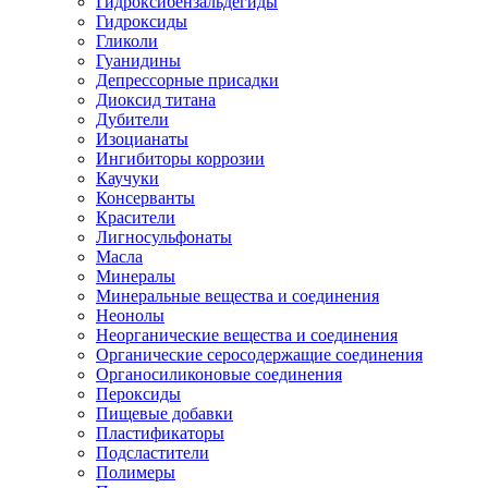
Гидроксибензальдегиды
Гидроксиды
Гликоли
Гуанидины
Депрессорные присадки
Диоксид титана
Дубители
Изоцианаты
Ингибиторы коррозии
Каучуки
Консерванты
Красители
Лигносульфонаты
Масла
Минералы
Минеральные вещества и соединения
Неонолы
Неорганические вещества и соединения
Органические серосодержащие соединения
Органосиликоновые соединения
Пероксиды
Пищевые добавки
Пластификаторы
Подсластители
Полимеры