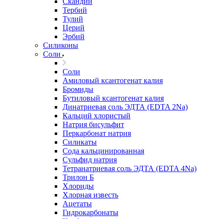
Скандий
Тербий
Тулий
Церий
Эрбий
Силиконы
Соли
Соли
Амиловый ксантогенат калия
Бромиды
Бутиловый ксантогенат калия
Динатриевая соль ЭДТА (EDTA 2Na)
Кальций хлористый
Натрия бисульфит
Перкарбонат натрия
Силикаты
Сода кальцинированная
Сульфид натрия
Тетранатриевая соль ЭДТА (EDTA 4Na)
Трилон Б
Хлориды
Хлорная известь
Ацетаты
Гидрокарбонаты