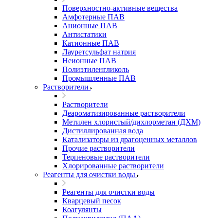
Поверхностно-активные вещества
Амфотерные ПАВ
Анионные ПАВ
Антистатики
Катионные ПАВ
Лауретсульфат натрия
Неионные ПАВ
Полиэтиленгликоль
Промышленные ПАВ
Растворители
Растворители
Деароматизированные растворители
Метилен хлористый/дихлорметан (ДХМ)
Дистиллированная вода
Катализаторы из драгоценных металлов
Прочие растворители
Терпеновые растворители
Хлорированные растворители
Реагенты для очистки воды
Реагенты для очистки воды
Кварцевый песок
Коагулянты