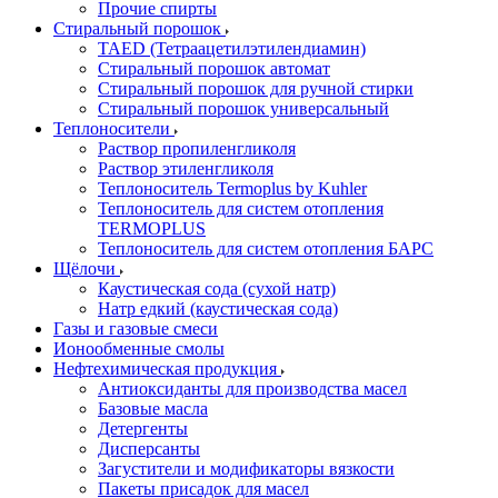
Прочие спирты
Стиральный порошок
TAED (Тетраацетилэтилендиамин)
Стиральный порошок автомат
Стиральный порошок для ручной стирки
Стиральный порошок универсальный
Теплоносители
Раствор пропиленгликоля
Раствор этиленгликоля
Теплоноситель Termoplus by Kuhler
Теплоноситель для систем отопления
TERMOPLUS
Теплоноситель для систем отопления БАРС
Щёлочи
Каустическая сода (сухой натр)
Натр едкий (каустическая сода)
Газы и газовые смеси
Ионообменные смолы
Нефтехимическая продукция
Антиоксиданты для производства масел
Базовые масла
Детергенты
Дисперсанты
Загустители и модификаторы вязкости
Пакеты присадок для масел