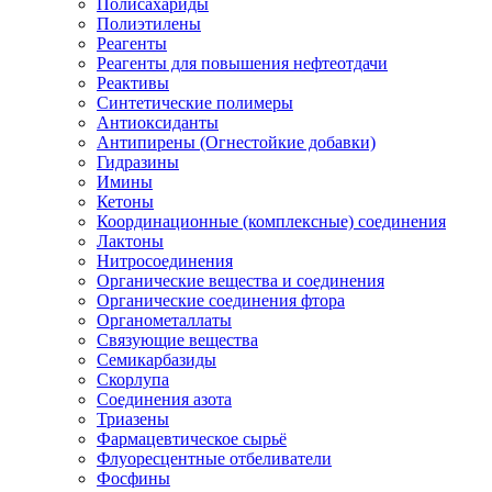
Полисахариды
Полиэтилены
Реагенты
Реагенты для повышения нефтеотдачи
Реактивы
Синтетические полимеры
Антиоксиданты
Антипирены (Огнестойкие добавки)
Гидразины
Имины
Кетоны
Координационные (комплексные) соединения
Лактоны
Нитросоединения
Органические вещества и соединения
Органические соединения фтора
Органометаллаты
Связующие вещества
Семикарбазиды
Скорлупа
Соединения азота
Триазены
Фармацевтическое сырьё
Флуоресцентные отбеливатели
Фосфины