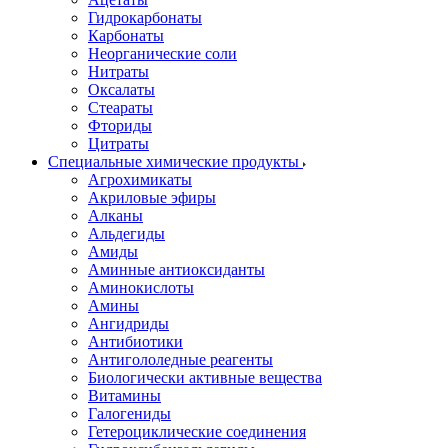
Гидрокарбонаты
Карбонаты
Неорганические соли
Нитраты
Оксалаты
Стеараты
Фториды
Цитраты
Специальные химические продукты
Агрохимикаты
Акриловые эфиры
Алканы
Альдегиды
Амиды
Аминные антиоксиданты
Аминокислоты
Амины
Ангидриды
Антибиотики
Антигололедные реагенты
Биологически активные вещества
Витамины
Галогениды
Гетероциклические соединения