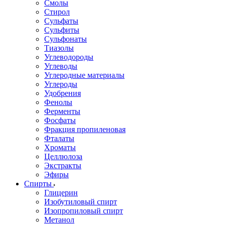
Смолы
Стирол
Сульфаты
Сульфиты
Сульфонаты
Тиазолы
Углеводороды
Углеводы
Углеродные материалы
Углероды
Удобрения
Фенолы
Ферменты
Фосфаты
Фракция пропиленовая
Фталаты
Хроматы
Целлюлоза
Экстракты
Эфиры
Спирты
Глицерин
Изобутиловый спирт
Изопропиловый спирт
Метанол