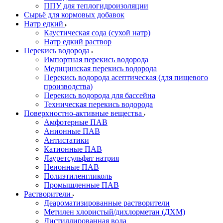
ППУ для теплогидроизоляции
Сырьё для кормовых добавок
Натр едкий
Каустическая сода (сухой натр)
Натр едкий раствор
Перекись водорода
Импортная перекись водорода
Медицинская перекись водорода
Перекись водорода асептическая (для пищевого
производства)
Перекись водорода для бассейна
Техническая перекись водорода
Поверхностно-активные вещества
Амфотерные ПАВ
Анионные ПАВ
Антистатики
Катионные ПАВ
Лауретсульфат натрия
Неионные ПАВ
Полиэтиленгликоль
Промышленные ПАВ
Растворители
Деароматизированные растворители
Метилен хлористый/дихлорметан (ДХМ)
Дистиллированная вода