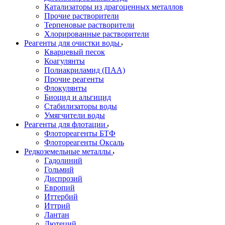
Катализаторы из драгоценных металлов
Прочие растворители
Терпеновые растворители
Хлорированные растворители
Реагенты для очистки воды
Кварцевый песок
Коагулянты
Полиакриламид (ПАА)
Прочие реагенты
Флокулянты
Биоцид и альгицид
Стабилизаторы воды
Умягчители воды
Реагенты для флотации
Флотореагенты БТФ
Флотореагенты Оксаль
Редкоземельные металлы
Гадолиний
Гольмий
Диспрозий
Европий
Иттербий
Иттрий
Лантан
Лютеций