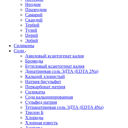
Неодим
Празеодим
Самарий
Скандий
Тербий
Тулий
Церий
Эрбий
Силиконы
Соли
Амиловый ксантогенат калия
Бромиды
Бутиловый ксантогенат калия
Динатриевая соль ЭДТА (EDTA 2Na)
Кальций хлористый
Натрия бисульфит
Перкарбонат натрия
Силикаты
Сода кальцинированная
Сульфид натрия
Тетранатриевая соль ЭДТА (EDTA 4Na)
Трилон Б
Хлориды
Хлорная известь
Ацетаты