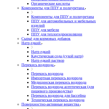
Органические кислоты
Компоненты для ППУ и полиуретана
Компоненты для ППУ и полиуретана
ППУ для автомобильных и мебельных
изделий
ППУ для мебели
ППУ для теплогидроизоляции
Сырьё для кормовых добавок
Натр едкий
Натр едкий
Каустическая сода (сухой натр)
Натр едкий раствор
Перекись водорода
Перекись водорода
Импортная перекись водорода
Медицинская перекись водорода
Перекись водорода асептическая (для
пищевого производства)
Перекись водорода для бассейна
Техническая перекись водорода
Поверхностно-активные вещества