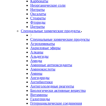
Карбонаты
Неорганические соли
Нитраты
Оксалаты
Стеараты
Фториды
Цитраты
Специальные химические продукты
Специальные химические продукты
Агрохимикаты
Акриловые эфиры
Алканы
Альдегиды
Амиды
Аминные антиоксиданты
Аминокислоты
Амины
Ангидриды
Антибиотики
Антигололедные реагенты
Биологически активные вещества
Витамины
Галогениды
Гетероциклические соединения