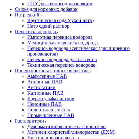
ППУ для теплогидроизоляции
Сырьё для кормовых добавок
Натр едкий
Каустическая сода (сухой натр)
Натр едкий раствор
Перекись водорода
Импортная перекись водорода
Медицинская перекись водорода
Перекись водорода асептическая (для пищевого
производства)
Перекись водорода для бассейна
Техническая перекись водорода
Поверхностно-активные вещества
Амфотерные ПАВ
Анионные ПАВ
Антистатики
Катионные ПАВ
Лауретсульфат натрия
Неионные ПАВ
Полиэтиленгликоль
Промышленные ПАВ
Растворители
Деароматизированные растворители
Метилен хлористый/дихлорметан (ДХМ)
Дистиллированная вода