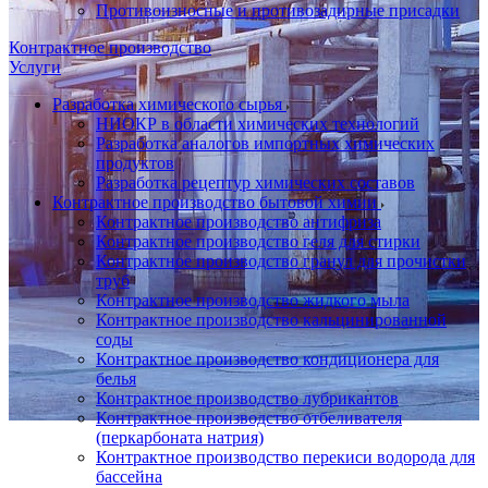
Противоизносные и противозадирные присадки
Контрактное производство
Услуги
Разработка химического сырья
НИОКР в области химических технологий
Разработка аналогов импортных химических
продуктов
Разработка рецептур химических составов
Контрактное производство бытовой химии
Контрактное производство антифриза
Контрактное производство геля для стирки
Контрактное производство гранул для прочистки
труб
Контрактное производство жидкого мыла
Контрактное производство кальцинированной
соды
Контрактное производство кондиционера для
белья
Контрактное производство лубрикантов
Контрактное производство отбеливателя
(перкарбоната натрия)
Контрактное производство перекиси водорода для
бассейна