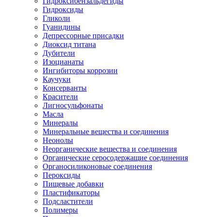
Гидроксибензальдегиды
Гидроксиды
Гликоли
Гуанидины
Депрессорные присадки
Диоксид титана
Дубители
Изоцианаты
Ингибиторы коррозии
Каучуки
Консерванты
Красители
Лигносульфонаты
Масла
Минералы
Минеральные вещества и соединения
Неонолы
Неорганические вещества и соединения
Органические серосодержащие соединения
Органосиликоновые соединения
Пероксиды
Пищевые добавки
Пластификаторы
Подсластители
Полимеры