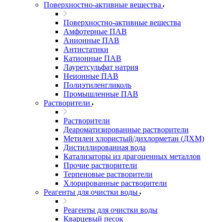
Поверхностно-активные вещества
Поверхностно-активные вещества
Амфотерные ПАВ
Анионные ПАВ
Антистатики
Катионные ПАВ
Лауретсульфат натрия
Неионные ПАВ
Полиэтиленгликоль
Промышленные ПАВ
Растворители
Растворители
Деароматизированные растворители
Метилен хлористый/дихлорметан (ДХМ)
Дистиллированная вода
Катализаторы из драгоценных металлов
Прочие растворители
Терпеновые растворители
Хлорированные растворители
Реагенты для очистки воды
Реагенты для очистки воды
Кварцевый песок