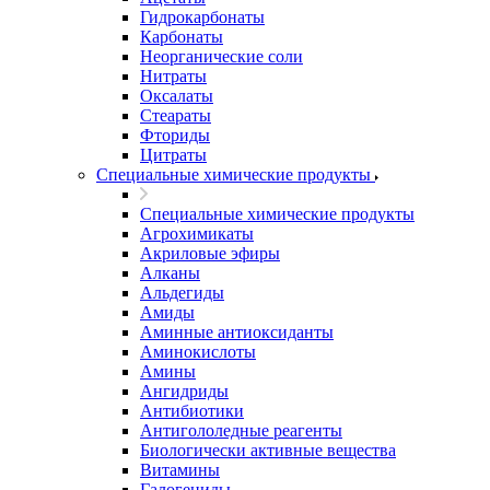
Гидрокарбонаты
Карбонаты
Неорганические соли
Нитраты
Оксалаты
Стеараты
Фториды
Цитраты
Специальные химические продукты
Специальные химические продукты
Агрохимикаты
Акриловые эфиры
Алканы
Альдегиды
Амиды
Аминные антиоксиданты
Аминокислоты
Амины
Ангидриды
Антибиотики
Антигололедные реагенты
Биологически активные вещества
Витамины
Галогениды