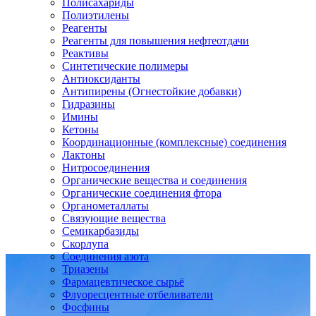
Полисахариды
Полиэтилены
Реагенты
Реагенты для повышения нефтеотдачи
Реактивы
Синтетические полимеры
Антиоксиданты
Антипирены (Огнестойкие добавки)
Гидразины
Имины
Кетоны
Координационные (комплексные) соединения
Лактоны
Нитросоединения
Органические вещества и соединения
Органические соединения фтора
Органометаллаты
Связующие вещества
Семикарбазиды
Скорлупа
Соединения азота
Триазены
Фармацевтическое сырьё
Флуоресцентные отбеливатели
Фосфины