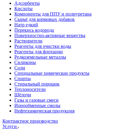
Адсорбенты
Кислоты
Компоненты для ППУ и полиуретана
Сырьё для кормовых добавок
Натр едкий
Перекись водорода
Поверхностно-активные вещества
Растворители
Реагенты для очистки воды
Реагенты для флотации
Редкоземельные металлы
Силиконы
Соли
Специальные химические продукты
Спирты
Стиральный порошок
Теплоносители
Щёлочи
Газы и газовые смеси
Ионообменные смолы
Нефтехимическая продукция
Контрактное производство
Услуги