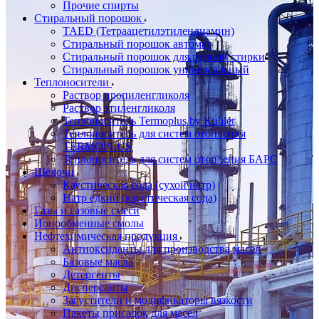
Прочие спирты
Стиральный порошок
TAED (Тетраацетилэтилендиамин)
Стиральный порошок автомат
Стиральный порошок для ручной стирки
Стиральный порошок универсальный
Теплоносители
Раствор пропиленгликоля
Раствор этиленгликоля
Теплоноситель Termoplus by Kuhler
Теплоноситель для систем отопления
TERMOPLUS
Теплоноситель для систем отопления БАРС
Щёлочи
Каустическая сода (сухой натр)
Натр едкий (каустическая сода)
Газы и газовые смеси
Ионообменные смолы
Нефтехимическая продукция
Антиоксиданты для производства масел
Базовые масла
Детергенты
Дисперсанты
Загустители и модификаторы вязкости
Пакеты присадок для масел