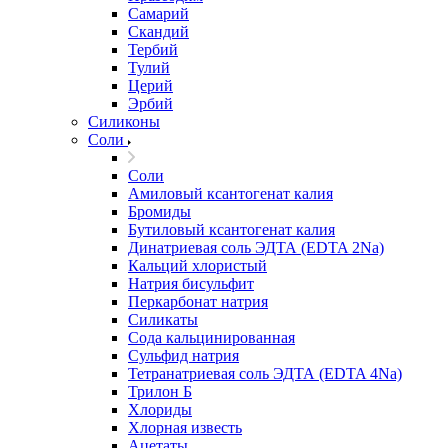
Самарий
Скандий
Тербий
Тулий
Церий
Эрбий
Силиконы
Соли
Соли
Амиловый ксантогенат калия
Бромиды
Бутиловый ксантогенат калия
Динатриевая соль ЭДТА (EDTA 2Na)
Кальций хлористый
Натрия бисульфит
Перкарбонат натрия
Силикаты
Сода кальцинированная
Сульфид натрия
Тетранатриевая соль ЭДТА (EDTA 4Na)
Трилон Б
Хлориды
Хлорная известь
Ацетаты