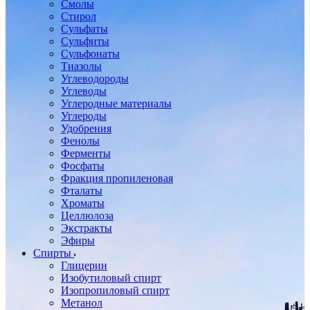
Смолы
Стирол
Сульфаты
Сульфиты
Сульфонаты
Тиазолы
Углеводороды
Углеводы
Углеродные материалы
Углероды
Удобрения
Фенолы
Ферменты
Фосфаты
Фракция пропиленовая
Фталаты
Хроматы
Целлюлоза
Экстракты
Эфиры
Спирты
Глицерин
Изобутиловый спирт
Изопропиловый спирт
Метанол