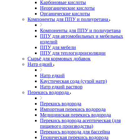
Карбоновые кислоты
Неорганические кислоты
Органические кислоты
Компоненты для ППУ и полиуретана
Компоненты для ППУ и полиуретана
ППУ для автомобильных и мебельных
изделий
ППУ для мебели
ППУ для теплогидроизоляции
Сырьё для кормовых добавок
Натр едкий
Натр едкий
Каустическая сода (сухой натр)
Натр едкий раствор
Перекись водорода
Перекись водорода
Импортная перекись водорода
Медицинская перекись водорода
Перекись водорода асептическая (для
пищевого производства)
Перекись водорода для бассейна
Техническая перекись водорода