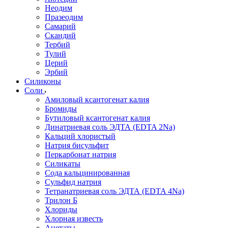
Неодим
Празеодим
Самарий
Скандий
Тербий
Тулий
Церий
Эрбий
Силиконы
Соли
Амиловый ксантогенат калия
Бромиды
Бутиловый ксантогенат калия
Динатриевая соль ЭДТА (EDTA 2Na)
Кальций хлористый
Натрия бисульфит
Перкарбонат натрия
Силикаты
Сода кальцинированная
Сульфид натрия
Тетранатриевая соль ЭДТА (EDTA 4Na)
Трилон Б
Хлориды
Хлорная известь
Ацетаты