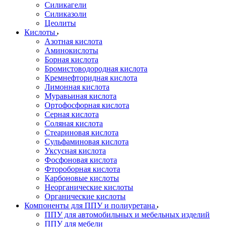
Силикагели
Силиказоли
Цеолиты
Кислоты
Азотная кислота
Аминокислоты
Борная кислота
Бромистоводородная кислота
Кремнефторидная кислота
Лимонная кислота
Муравьиная кислота
Ортофосфорная кислота
Серная кислота
Соляная кислота
Стеариновая кислота
Сульфаминовая кислота
Уксусная кислота
Фосфоновая кислота
Фтороборная кислота
Карбоновые кислоты
Неорганические кислоты
Органические кислоты
Компоненты для ППУ и полиуретана
ППУ для автомобильных и мебельных изделий
ППУ для мебели