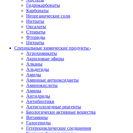
Гидрокарбонаты
Карбонаты
Неорганические соли
Нитраты
Оксалаты
Стеараты
Фториды
Цитраты
Специальные химические продукты
Агрохимикаты
Акриловые эфиры
Алканы
Альдегиды
Амиды
Аминные антиоксиданты
Аминокислоты
Амины
Ангидриды
Антибиотики
Антигололедные реагенты
Биологически активные вещества
Витамины
Галогениды
Гетероциклические соединения