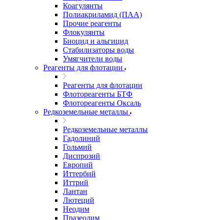
Коагулянты
Полиакриламид (ПАА)
Прочие реагенты
Флокулянты
Биоцид и альгицид
Стабилизаторы воды
Умягчители воды
Реагенты для флотации
Реагенты для флотации
Флотореагенты БТФ
Флотореагенты Оксаль
Редкоземельные металлы
Редкоземельные металлы
Гадолиний
Гольмий
Диспрозий
Европий
Иттербий
Иттрий
Лантан
Лютеций
Неодим
Празеодим