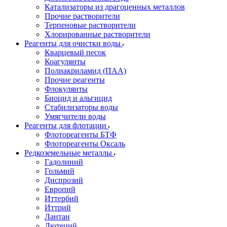
Катализаторы из драгоценных металлов
Прочие растворители
Терпеновые растворители
Хлорированные растворители
Реагенты для очистки воды
Кварцевый песок
Коагулянты
Полиакриламид (ПАА)
Прочие реагенты
Флокулянты
Биоцид и альгицид
Стабилизаторы воды
Умягчители воды
Реагенты для флотации
Флотореагенты БТФ
Флотореагенты Оксаль
Редкоземельные металлы
Гадолиний
Гольмий
Диспрозий
Европий
Иттербий
Иттрий
Лантан
Лютеций