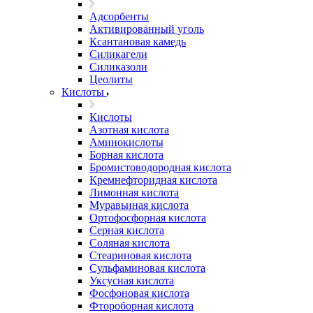
Адсорбенты
Активированный уголь
Ксантановая камедь
Силикагели
Силиказоли
Цеолиты
Кислоты
Кислоты
Азотная кислота
Аминокислоты
Борная кислота
Бромистоводородная кислота
Кремнефторидная кислота
Лимонная кислота
Муравьиная кислота
Ортофосфорная кислота
Серная кислота
Соляная кислота
Стеариновая кислота
Сульфаминовая кислота
Уксусная кислота
Фосфоновая кислота
Фтороборная кислота