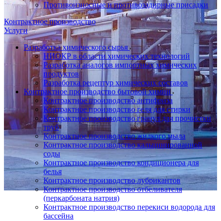
Противоизносные и противозадирные присадки
Контрактное производство
Услуги
Разработка химического сырья
НИОКР в области химических технологий
Разработка аналогов импортных химических
продуктов
Разработка рецептур химических составов
Контрактное производство бытовой химии
Контрактное производство антифриза
Контрактное производство геля для стирки
Контрактное производство гранул для прочистки
труб
Контрактное производство жидкого мыла
Контрактное производство кальцинированной
соды
Контрактное производство кондиционера для
белья
Контрактное производство лубрикантов
Контрактное производство отбеливателя
(перкарбоната натрия)
Контрактное производство перекиси водорода для
бассейна