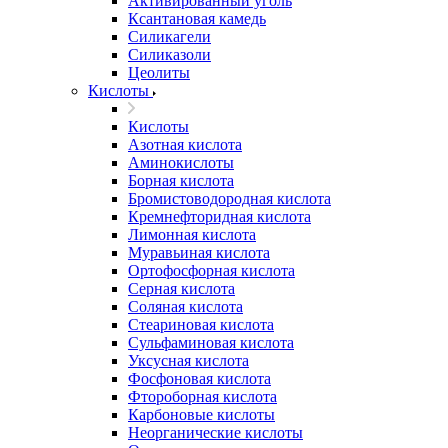
Активированный уголь
Ксантановая камедь
Силикагели
Силиказоли
Цеолиты
Кислоты
Кислоты
Азотная кислота
Аминокислоты
Борная кислота
Бромистоводородная кислота
Кремнефторидная кислота
Лимонная кислота
Муравьиная кислота
Ортофосфорная кислота
Серная кислота
Соляная кислота
Стеариновая кислота
Сульфаминовая кислота
Уксусная кислота
Фосфоновая кислота
Фтороборная кислота
Карбоновые кислоты
Неорганические кислоты