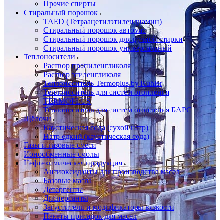
Прочие спирты
Стиральный порошок
TAED (Тетраацетилэтилендиамин)
Стиральный порошок автомат
Стиральный порошок для ручной стирки
Стиральный порошок универсальный
Теплоносители
Раствор пропиленгликоля
Раствор этиленгликоля
Теплоноситель Termoplus by Kuhler
Теплоноситель для систем отопления
TERMOPLUS
Теплоноситель для систем отопления БАРС
Щёлочи
Каустическая сода (сухой натр)
Натр едкий (каустическая сода)
Газы и газовые смеси
Ионообменные смолы
Нефтехимическая продукция
Антиоксиданты для производства масел
Базовые масла
Детергенты
Дисперсанты
Загустители и модификаторы вязкости
Пакеты присадок для масел