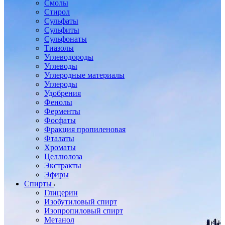
Смолы
Стирол
Сульфаты
Сульфиты
Сульфонаты
Тиазолы
Углеводороды
Углеводы
Углеродные материалы
Углероды
Удобрения
Фенолы
Ферменты
Фосфаты
Фракция пропиленовая
Фталаты
Хроматы
Целлюлоза
Экстракты
Эфиры
Спирты
Глицерин
Изобутиловый спирт
Изопропиловый спирт
Метанол