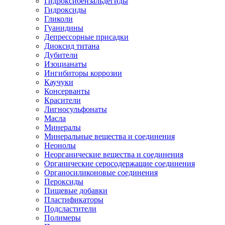
Гидроксибензальдегиды
Гидроксиды
Гликоли
Гуанидины
Депрессорные присадки
Диоксид титана
Дубители
Изоцианаты
Ингибиторы коррозии
Каучуки
Консерванты
Красители
Лигносульфонаты
Масла
Минералы
Минеральные вещества и соединения
Неонолы
Неорганические вещества и соединения
Органические серосодержащие соединения
Органосиликоновые соединения
Пероксиды
Пищевые добавки
Пластификаторы
Подсластители
Полимеры