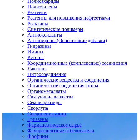
Полисахариды
Полиэтилены
Реагенты
Реагенты для повышения нефтеотдачи
Реактивы
Синтетические полимеры
Антиоксиданты
Антипирены (Огнестойкие добавки)
Гидразины
Имины
Кетоны
Координационные (комплексные) соединения
Лактоны
Нитросоединения
Органические вещества и соединения
Органические соединения фтора
Органометаллаты
Связующие вещества
Семикарбазиды
Скорлупа
Соединения азота
Триазены
Фармацевтическое сырьё
Флуоресцентные отбеливатели
Фосфины