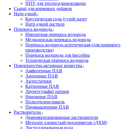
ППУ для теплогидроизоляции
Сырьё для кормовых добавок
Натр едкий
Каустическая сода (сухой натр)
Натр едкий раствор
Перекись водорода
Импортная перекись водорода
Медицинская перекись водорода
Перекись водорода асептическая (для пищевого
производства)
Перекись водорода для бассейна
Техническая перекись водорода
Поверхностно-активные вещества
Амфотерные ПАВ
Анионные ПАВ
Антистатики
Катионные ПАВ
Лауретсульфат натрия
Неионные ПАВ
Полиэтиленгликоль
Промышленные ПАВ
Растворители
Деароматизированные растворители
Метилен хлористый/дихлорметан (ДХМ)
Дистиллированная вода