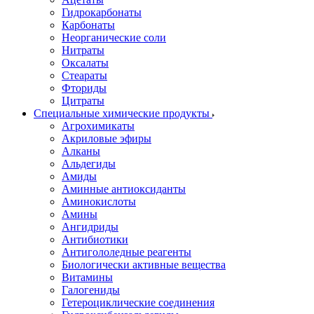
Гидрокарбонаты
Карбонаты
Неорганические соли
Нитраты
Оксалаты
Стеараты
Фториды
Цитраты
Специальные химические продукты
Агрохимикаты
Акриловые эфиры
Алканы
Альдегиды
Амиды
Аминные антиоксиданты
Аминокислоты
Амины
Ангидриды
Антибиотики
Антигололедные реагенты
Биологически активные вещества
Витамины
Галогениды
Гетероциклические соединения