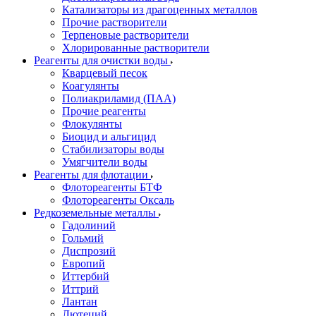
Катализаторы из драгоценных металлов
Прочие растворители
Терпеновые растворители
Хлорированные растворители
Реагенты для очистки воды
Кварцевый песок
Коагулянты
Полиакриламид (ПАА)
Прочие реагенты
Флокулянты
Биоцид и альгицид
Стабилизаторы воды
Умягчители воды
Реагенты для флотации
Флотореагенты БТФ
Флотореагенты Оксаль
Редкоземельные металлы
Гадолиний
Гольмий
Диспрозий
Европий
Иттербий
Иттрий
Лантан
Лютеций