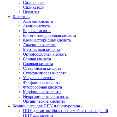
Силикагели
Силиказоли
Цеолиты
Кислоты
Азотная кислота
Аминокислоты
Борная кислота
Бромистоводородная кислота
Кремнефторидная кислота
Лимонная кислота
Муравьиная кислота
Ортофосфорная кислота
Серная кислота
Соляная кислота
Стеариновая кислота
Сульфаминовая кислота
Уксусная кислота
Фосфоновая кислота
Фтороборная кислота
Карбоновые кислоты
Неорганические кислоты
Органические кислоты
Компоненты для ППУ и полиуретана
ППУ для автомобильных и мебельных изделий
ППУ для мебели