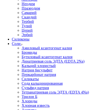
Неодим
Празеодим
Самарий
Скандий
Тербий
Тулий
Церий
Эрбий
Силиконы
Соли
Амиловый ксантогенат калия
Бромиды
Бутиловый ксантогенат калия
Динатриевая соль ЭДТА (EDTA 2Na)
Кальций хлористый
Натрия бисульфит
Перкарбонат натрия
Силикаты
Сода кальцинированная
Сульфид натрия
Тетранатриевая соль ЭДТА (EDTA 4Na)
Трилон Б
Хлориды
Хлорная известь
Ацетаты