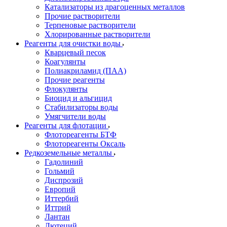
Катализаторы из драгоценных металлов
Прочие растворители
Терпеновые растворители
Хлорированные растворители
Реагенты для очистки воды
Кварцевый песок
Коагулянты
Полиакриламид (ПАА)
Прочие реагенты
Флокулянты
Биоцид и альгицид
Стабилизаторы воды
Умягчители воды
Реагенты для флотации
Флотореагенты БТФ
Флотореагенты Оксаль
Редкоземельные металлы
Гадолиний
Гольмий
Диспрозий
Европий
Иттербий
Иттрий
Лантан
Лютеций