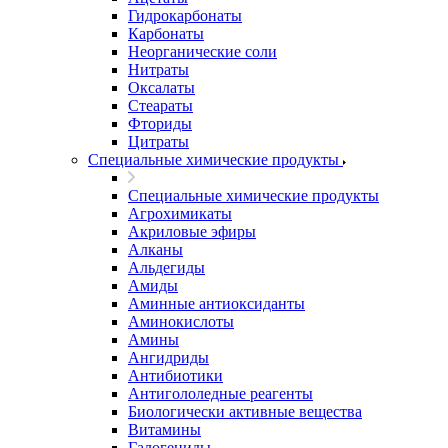
Гидрокарбонаты
Карбонаты
Неорганические соли
Нитраты
Оксалаты
Стеараты
Фториды
Цитраты
Специальные химические продукты
Специальные химические продукты
Агрохимикаты
Акриловые эфиры
Алканы
Альдегиды
Амиды
Аминные антиоксиданты
Аминокислоты
Амины
Ангидриды
Антибиотики
Антигололедные реагенты
Биологически активные вещества
Витамины
Галогениды