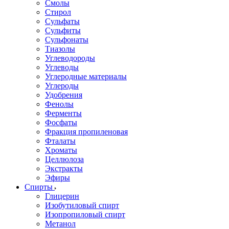
Смолы
Стирол
Сульфаты
Сульфиты
Сульфонаты
Тиазолы
Углеводороды
Углеводы
Углеродные материалы
Углероды
Удобрения
Фенолы
Ферменты
Фосфаты
Фракция пропиленовая
Фталаты
Хроматы
Целлюлоза
Экстракты
Эфиры
Спирты
Глицерин
Изобутиловый спирт
Изопропиловый спирт
Метанол