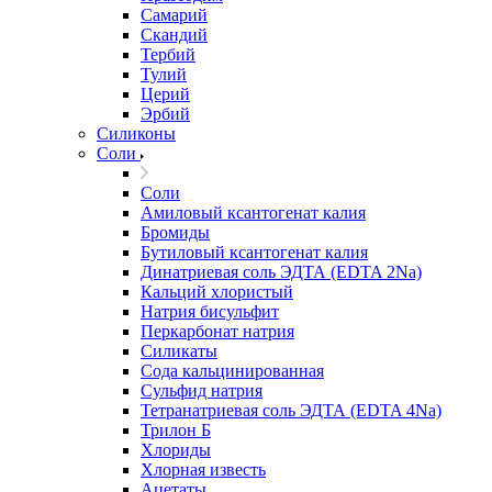
Самарий
Скандий
Тербий
Тулий
Церий
Эрбий
Силиконы
Соли
Соли
Амиловый ксантогенат калия
Бромиды
Бутиловый ксантогенат калия
Динатриевая соль ЭДТА (EDTA 2Na)
Кальций хлористый
Натрия бисульфит
Перкарбонат натрия
Силикаты
Сода кальцинированная
Сульфид натрия
Тетранатриевая соль ЭДТА (EDTA 4Na)
Трилон Б
Хлориды
Хлорная известь
Ацетаты