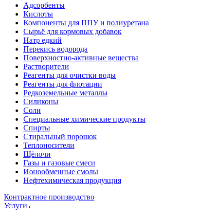
Адсорбенты
Кислоты
Компоненты для ППУ и полиуретана
Сырьё для кормовых добавок
Натр едкий
Перекись водорода
Поверхностно-активные вещества
Растворители
Реагенты для очистки воды
Реагенты для флотации
Редкоземельные металлы
Силиконы
Соли
Специальные химические продукты
Спирты
Стиральный порошок
Теплоносители
Щёлочи
Газы и газовые смеси
Ионообменные смолы
Нефтехимическая продукция
Контрактное производство
Услуги