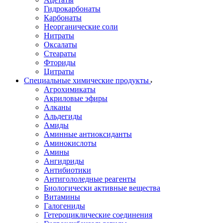
Гидрокарбонаты
Карбонаты
Неорганические соли
Нитраты
Оксалаты
Стеараты
Фториды
Цитраты
Специальные химические продукты
Агрохимикаты
Акриловые эфиры
Алканы
Альдегиды
Амиды
Аминные антиоксиданты
Аминокислоты
Амины
Ангидриды
Антибиотики
Антигололедные реагенты
Биологически активные вещества
Витамины
Галогениды
Гетероциклические соединения