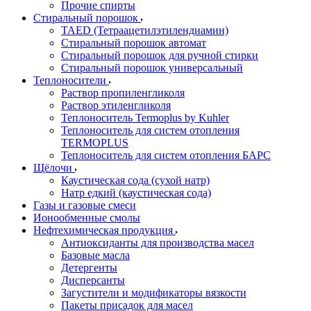
Прочие спирты
Стиральный порошок
TAED (Тетраацетилэтилендиамин)
Стиральный порошок автомат
Стиральный порошок для ручной стирки
Стиральный порошок универсальный
Теплоносители
Раствор пропиленгликоля
Раствор этиленгликоля
Теплоноситель Termoplus by Kuhler
Теплоноситель для систем отопления
TERMOPLUS
Теплоноситель для систем отопления БАРС
Щёлочи
Каустическая сода (сухой натр)
Натр едкий (каустическая сода)
Газы и газовые смеси
Ионообменные смолы
Нефтехимическая продукция
Антиоксиданты для производства масел
Базовые масла
Детергенты
Дисперсанты
Загустители и модификаторы вязкости
Пакеты присадок для масел