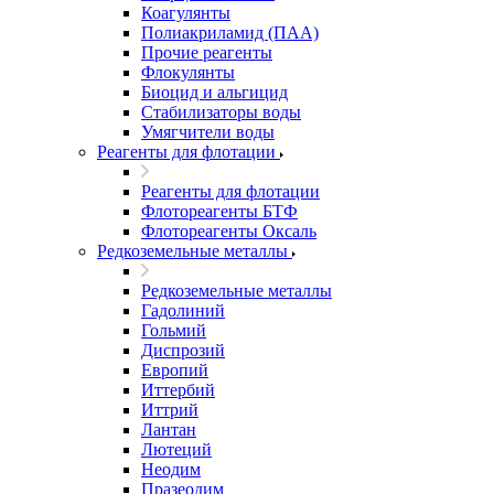
Коагулянты
Полиакриламид (ПАА)
Прочие реагенты
Флокулянты
Биоцид и альгицид
Стабилизаторы воды
Умягчители воды
Реагенты для флотации
Реагенты для флотации
Флотореагенты БТФ
Флотореагенты Оксаль
Редкоземельные металлы
Редкоземельные металлы
Гадолиний
Гольмий
Диспрозий
Европий
Иттербий
Иттрий
Лантан
Лютеций
Неодим
Празеодим