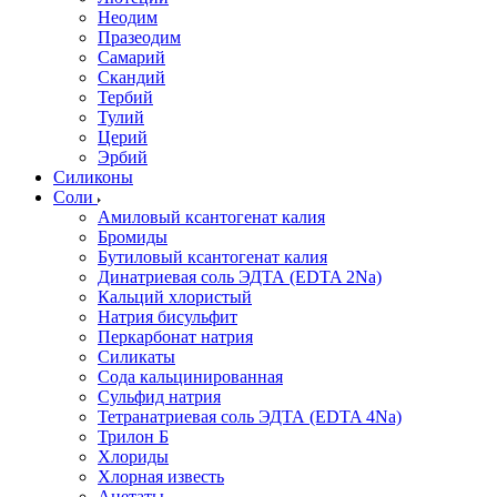
Неодим
Празеодим
Самарий
Скандий
Тербий
Тулий
Церий
Эрбий
Силиконы
Соли
Амиловый ксантогенат калия
Бромиды
Бутиловый ксантогенат калия
Динатриевая соль ЭДТА (EDTA 2Na)
Кальций хлористый
Натрия бисульфит
Перкарбонат натрия
Силикаты
Сода кальцинированная
Сульфид натрия
Тетранатриевая соль ЭДТА (EDTA 4Na)
Трилон Б
Хлориды
Хлорная известь
Ацетаты