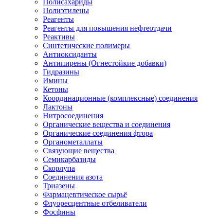
Полисахариды
Полиэтилены
Реагенты
Реагенты для повышения нефтеотдачи
Реактивы
Синтетические полимеры
Антиоксиданты
Антипирены (Огнестойкие добавки)
Гидразины
Имины
Кетоны
Координационные (комплексные) соединения
Лактоны
Нитросоединения
Органические вещества и соединения
Органические соединения фтора
Органометаллаты
Связующие вещества
Семикарбазиды
Скорлупа
Соединения азота
Триазены
Фармацевтическое сырьё
Флуоресцентные отбеливатели
Фосфины