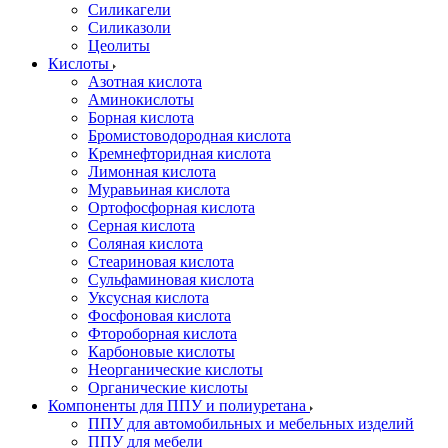
Силикагели
Силиказоли
Цеолиты
Кислоты
Азотная кислота
Аминокислоты
Борная кислота
Бромистоводородная кислота
Кремнефторидная кислота
Лимонная кислота
Муравьиная кислота
Ортофосфорная кислота
Серная кислота
Соляная кислота
Стеариновая кислота
Сульфаминовая кислота
Уксусная кислота
Фосфоновая кислота
Фтороборная кислота
Карбоновые кислоты
Неорганические кислоты
Органические кислоты
Компоненты для ППУ и полиуретана
ППУ для автомобильных и мебельных изделий
ППУ для мебели