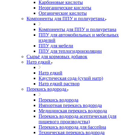
Карбоновые кислоты
Неорганические кислоты
Органические кислоты
Компоненты для ППУ и полиуретана
Компоненты для ППУ и полиуретана
ППУ для автомобильных и мебельных
изделий
ППУ для мебели
ППУ для теплогидроизоляции
Сырьё для кормовых добавок
Натр едкий
Натр едкий
Каустическая сода (сухой натр)
Натр едкий раствор
Перекись водорода
Перекись водорода
Импортная перекись водорода
Медицинская перекись водорода
Перекись водорода асептическая (для
пищевого производства)
Перекись водорода для бассейна
Техническая перекись водорода