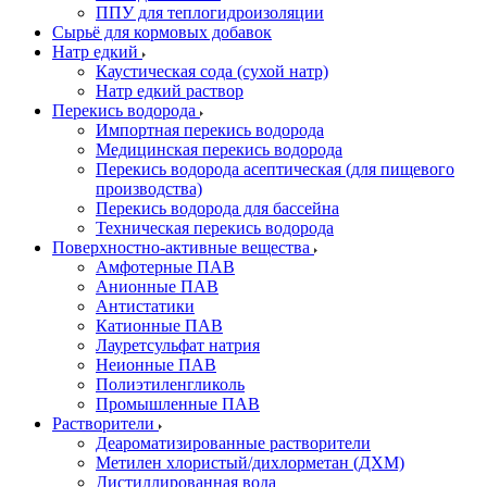
ППУ для теплогидроизоляции
Сырьё для кормовых добавок
Натр едкий
Каустическая сода (сухой натр)
Натр едкий раствор
Перекись водорода
Импортная перекись водорода
Медицинская перекись водорода
Перекись водорода асептическая (для пищевого
производства)
Перекись водорода для бассейна
Техническая перекись водорода
Поверхностно-активные вещества
Амфотерные ПАВ
Анионные ПАВ
Антистатики
Катионные ПАВ
Лауретсульфат натрия
Неионные ПАВ
Полиэтиленгликоль
Промышленные ПАВ
Растворители
Деароматизированные растворители
Метилен хлористый/дихлорметан (ДХМ)
Дистиллированная вода