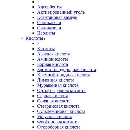
Адсорбенты
Активированный уголь
Ксантановая камедь
Силикагели
Силиказоли
Цеолиты
Кислоты
Кислоты
Азотная кислота
Аминокислоты
Борная кислота
Бромистоводородная кислота
Кремнефторидная кислота
Лимонная кислота
Муравьиная кислота
Ортофосфорная кислота
Серная кислота
Соляная кислота
Стеариновая кислота
Сульфаминовая кислота
Уксусная кислота
Фосфоновая кислота
Фтороборная кислота