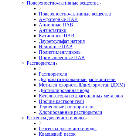
Поверхностно-активные вещества
Поверхностно-активные вещества
Амфотерные ПАВ
Анионные ПАВ
Антистатики
Катионные ПАВ
Лауретсульфат натрия
Неионные ПАВ
Полиэтиленгликоль
Промышленные ПАВ
Растворители
Растворители
Деароматизированные растворители
Метилен хлористый/дихлорметан (ДХМ)
Дистиллированная вода
Катализаторы из драгоценных металлов
Прочие растворители
Терпеновые растворители
Хлорированные растворители
Реагенты для очистки воды
Реагенты для очистки воды
Кварцевый песок