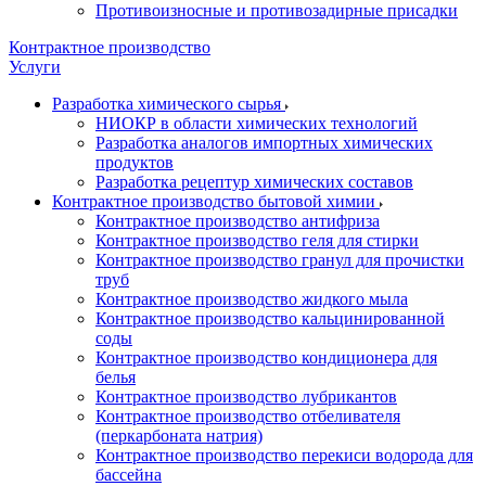
Противоизносные и противозадирные присадки
Контрактное производство
Услуги
Разработка химического сырья
НИОКР в области химических технологий
Разработка аналогов импортных химических
продуктов
Разработка рецептур химических составов
Контрактное производство бытовой химии
Контрактное производство антифриза
Контрактное производство геля для стирки
Контрактное производство гранул для прочистки
труб
Контрактное производство жидкого мыла
Контрактное производство кальцинированной
соды
Контрактное производство кондиционера для
белья
Контрактное производство лубрикантов
Контрактное производство отбеливателя
(перкарбоната натрия)
Контрактное производство перекиси водорода для
бассейна