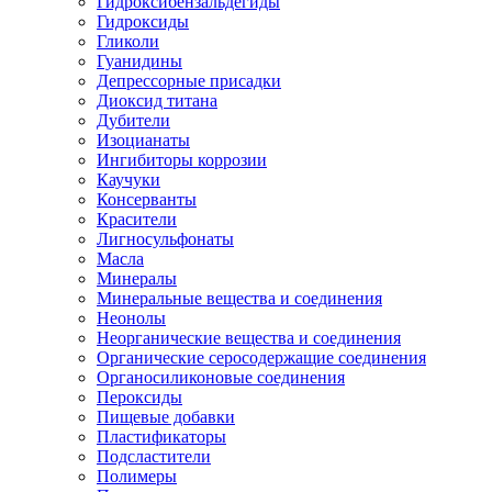
Гидроксибензальдегиды
Гидроксиды
Гликоли
Гуанидины
Депрессорные присадки
Диоксид титана
Дубители
Изоцианаты
Ингибиторы коррозии
Каучуки
Консерванты
Красители
Лигносульфонаты
Масла
Минералы
Минеральные вещества и соединения
Неонолы
Неорганические вещества и соединения
Органические серосодержащие соединения
Органосиликоновые соединения
Пероксиды
Пищевые добавки
Пластификаторы
Подсластители
Полимеры