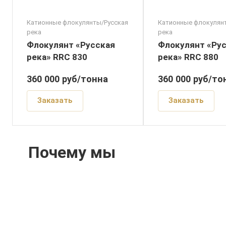
Катионные флокулянты/Русская
Катионные флокулян
река
река
Флокулянт «Русская
Флокулянт «Ру
река» RRC 830
река» RRC 880
360 000
руб
/тонна
360 000
руб
/то
Заказать
Заказать
Почему мы