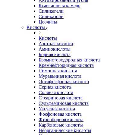
Активированный уголь
Ксантановая камедь
Силикагели
Силиказоли
Цеолиты
Кислоты
Кислоты
Азотная кислота
Аминокислоты
Борная кислота
Бромистоводородная кислота
Кремнефторидная кислота
Лимонная кислота
Муравьиная кислота
Ортофосфорная кислота
Серная кислота
Соляная кислота
Стеариновая кислота
Сульфаминовая кислота
Уксусная кислота
Фосфоновая кислота
Фтороборная кислота
Карбоновые кислоты
Неорганические кислоты