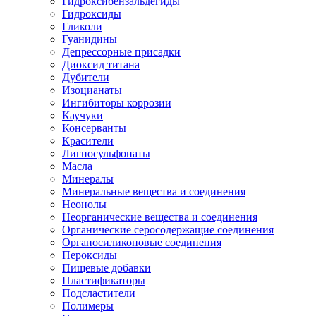
Гидроксибензальдегиды
Гидроксиды
Гликоли
Гуанидины
Депрессорные присадки
Диоксид титана
Дубители
Изоцианаты
Ингибиторы коррозии
Каучуки
Консерванты
Красители
Лигносульфонаты
Масла
Минералы
Минеральные вещества и соединения
Неонолы
Неорганические вещества и соединения
Органические серосодержащие соединения
Органосиликоновые соединения
Пероксиды
Пищевые добавки
Пластификаторы
Подсластители
Полимеры