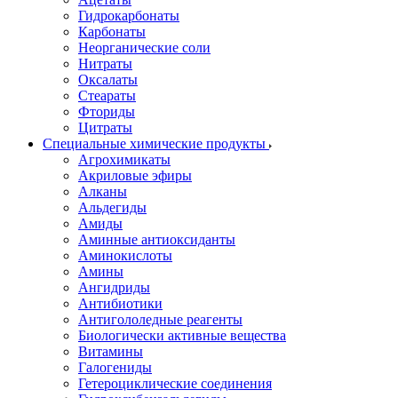
Гидрокарбонаты
Карбонаты
Неорганические соли
Нитраты
Оксалаты
Стеараты
Фториды
Цитраты
Специальные химические продукты
Агрохимикаты
Акриловые эфиры
Алканы
Альдегиды
Амиды
Аминные антиоксиданты
Аминокислоты
Амины
Ангидриды
Антибиотики
Антигололедные реагенты
Биологически активные вещества
Витамины
Галогениды
Гетероциклические соединения