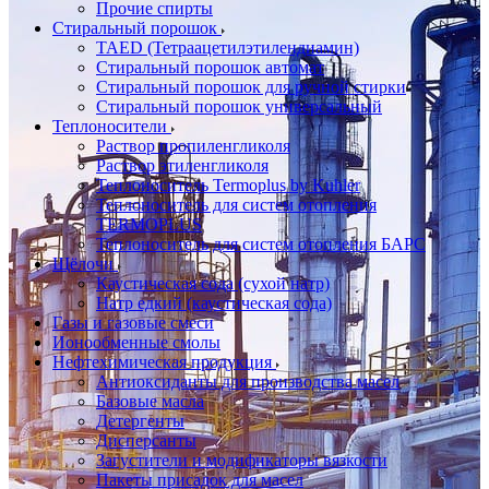
Прочие спирты
Стиральный порошок
TAED (Тетраацетилэтилендиамин)
Стиральный порошок автомат
Стиральный порошок для ручной стирки
Стиральный порошок универсальный
Теплоносители
Раствор пропиленгликоля
Раствор этиленгликоля
Теплоноситель Termoplus by Kuhler
Теплоноситель для систем отопления
TERMOPLUS
Теплоноситель для систем отопления БАРС
Щёлочи
Каустическая сода (сухой натр)
Натр едкий (каустическая сода)
Газы и газовые смеси
Ионообменные смолы
Нефтехимическая продукция
Антиоксиданты для производства масел
Базовые масла
Детергенты
Дисперсанты
Загустители и модификаторы вязкости
Пакеты присадок для масел