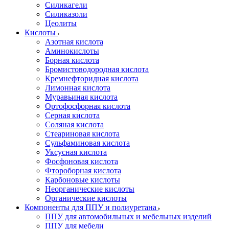
Силикагели
Силиказоли
Цеолиты
Кислоты
Азотная кислота
Аминокислоты
Борная кислота
Бромистоводородная кислота
Кремнефторидная кислота
Лимонная кислота
Муравьиная кислота
Ортофосфорная кислота
Серная кислота
Соляная кислота
Стеариновая кислота
Сульфаминовая кислота
Уксусная кислота
Фосфоновая кислота
Фтороборная кислота
Карбоновые кислоты
Неорганические кислоты
Органические кислоты
Компоненты для ППУ и полиуретана
ППУ для автомобильных и мебельных изделий
ППУ для мебели