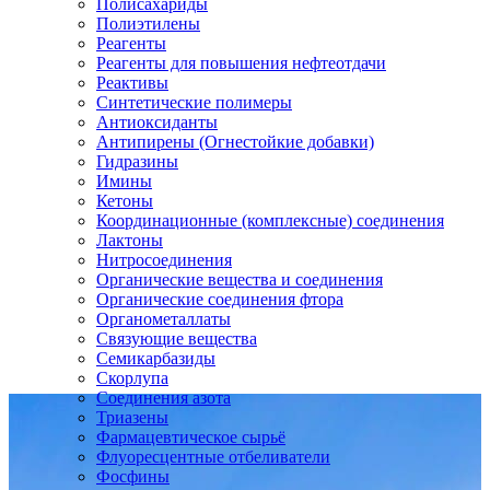
Полисахариды
Полиэтилены
Реагенты
Реагенты для повышения нефтеотдачи
Реактивы
Синтетические полимеры
Антиоксиданты
Антипирены (Огнестойкие добавки)
Гидразины
Имины
Кетоны
Координационные (комплексные) соединения
Лактоны
Нитросоединения
Органические вещества и соединения
Органические соединения фтора
Органометаллаты
Связующие вещества
Семикарбазиды
Скорлупа
Соединения азота
Триазены
Фармацевтическое сырьё
Флуоресцентные отбеливатели
Фосфины