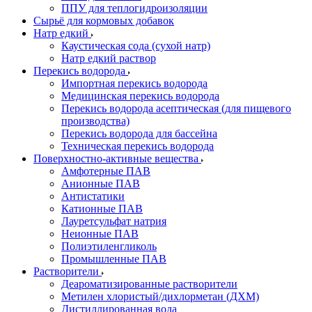
ППУ для теплогидроизоляции
Сырьё для кормовых добавок
Натр едкий
Каустическая сода (сухой натр)
Натр едкий раствор
Перекись водорода
Импортная перекись водорода
Медицинская перекись водорода
Перекись водорода асептическая (для пищевого
производства)
Перекись водорода для бассейна
Техническая перекись водорода
Поверхностно-активные вещества
Амфотерные ПАВ
Анионные ПАВ
Антистатики
Катионные ПАВ
Лауретсульфат натрия
Неионные ПАВ
Полиэтиленгликоль
Промышленные ПАВ
Растворители
Деароматизированные растворители
Метилен хлористый/дихлорметан (ДХМ)
Дистиллированная вода