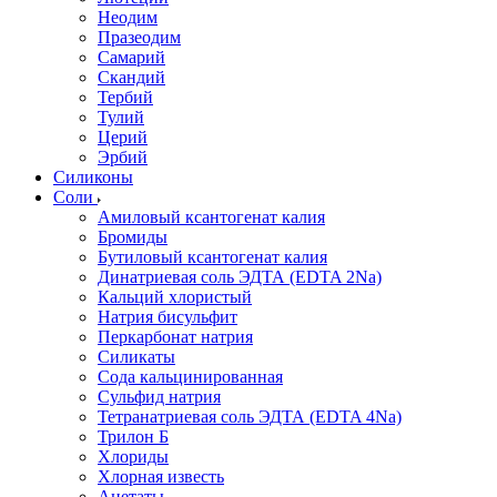
Неодим
Празеодим
Самарий
Скандий
Тербий
Тулий
Церий
Эрбий
Силиконы
Соли
Амиловый ксантогенат калия
Бромиды
Бутиловый ксантогенат калия
Динатриевая соль ЭДТА (EDTA 2Na)
Кальций хлористый
Натрия бисульфит
Перкарбонат натрия
Силикаты
Сода кальцинированная
Сульфид натрия
Тетранатриевая соль ЭДТА (EDTA 4Na)
Трилон Б
Хлориды
Хлорная известь
Ацетаты