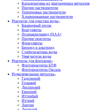
Катализаторы из драгоценных металлов
Прочие растворители
Терпеновые растворители
Хлорированные растворители
Реагенты для очистки воды
Кварцевый песок
Коагулянты
Полиакриламид (ПАА)
Прочие реагенты
Флокулянты
Биоцид и альгицид
Стабилизаторы воды
Умягчители воды
Реагенты для флотации
Флотореагенты БТФ
Флотореагенты Оксаль
Редкоземельные металлы
Гадолиний
Гольмий
Диспрозий
Европий
Иттербий
Иттрий
Лантан
Лютеций