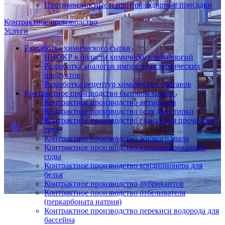
Противоизносные и противозадирные присадки
Контрактное производство
Услуги
Разработка химического сырья
НИОКР в области химических технологий
Разработка аналогов импортных химических
продуктов
Разработка рецептур химических составов
Контрактное производство бытовой химии
Контрактное производство антифриза
Контрактное производство геля для стирки
Контрактное производство гранул для прочистки
труб
Контрактное производство жидкого мыла
Контрактное производство кальцинированной
соды
Контрактное производство кондиционера для
белья
Контрактное производство лубрикантов
Контрактное производство отбеливателя
(перкарбоната натрия)
Контрактное производство перекиси водорода для
бассейна