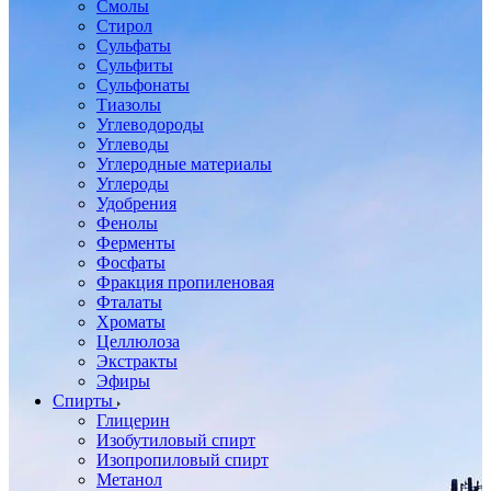
Смолы
Стирол
Сульфаты
Сульфиты
Сульфонаты
Тиазолы
Углеводороды
Углеводы
Углеродные материалы
Углероды
Удобрения
Фенолы
Ферменты
Фосфаты
Фракция пропиленовая
Фталаты
Хроматы
Целлюлоза
Экстракты
Эфиры
Спирты
Глицерин
Изобутиловый спирт
Изопропиловый спирт
Метанол