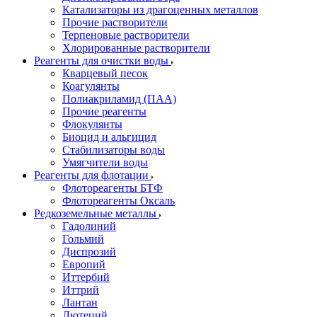
Катализаторы из драгоценных металлов
Прочие растворители
Терпеновые растворители
Хлорированные растворители
Реагенты для очистки воды
Кварцевый песок
Коагулянты
Полиакриламид (ПАА)
Прочие реагенты
Флокулянты
Биоцид и альгицид
Стабилизаторы воды
Умягчители воды
Реагенты для флотации
Флотореагенты БТФ
Флотореагенты Оксаль
Редкоземельные металлы
Гадолиний
Гольмий
Диспрозий
Европий
Иттербий
Иттрий
Лантан
Лютеций