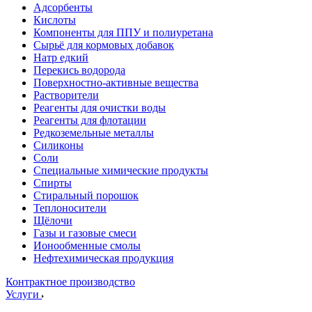
Адсорбенты
Кислоты
Компоненты для ППУ и полиуретана
Сырьё для кормовых добавок
Натр едкий
Перекись водорода
Поверхностно-активные вещества
Растворители
Реагенты для очистки воды
Реагенты для флотации
Редкоземельные металлы
Силиконы
Соли
Специальные химические продукты
Спирты
Стиральный порошок
Теплоносители
Щёлочи
Газы и газовые смеси
Ионообменные смолы
Нефтехимическая продукция
Контрактное производство
Услуги