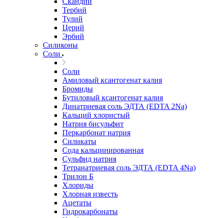
Скандий
Тербий
Тулий
Церий
Эрбий
Силиконы
Соли
Соли
Амиловый ксантогенат калия
Бромиды
Бутиловый ксантогенат калия
Динатриевая соль ЭДТА (EDTA 2Na)
Кальций хлористый
Натрия бисульфит
Перкарбонат натрия
Силикаты
Сода кальцинированная
Сульфид натрия
Тетранатриевая соль ЭДТА (EDTA 4Na)
Трилон Б
Хлориды
Хлорная известь
Ацетаты
Гидрокарбонаты