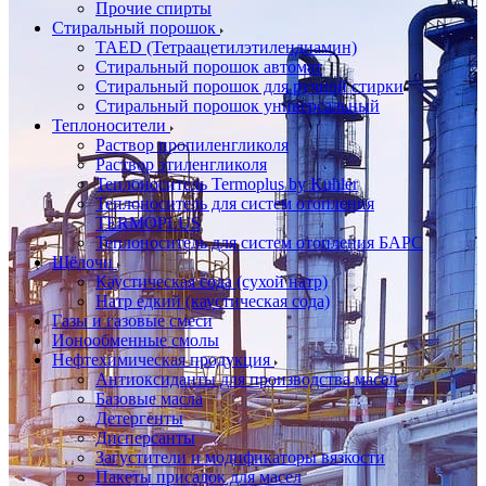
Прочие спирты
Стиральный порошок
TAED (Тетраацетилэтилендиамин)
Стиральный порошок автомат
Стиральный порошок для ручной стирки
Стиральный порошок универсальный
Теплоносители
Раствор пропиленгликоля
Раствор этиленгликоля
Теплоноситель Termoplus by Kuhler
Теплоноситель для систем отопления
TERMOPLUS
Теплоноситель для систем отопления БАРС
Щёлочи
Каустическая сода (сухой натр)
Натр едкий (каустическая сода)
Газы и газовые смеси
Ионообменные смолы
Нефтехимическая продукция
Антиоксиданты для производства масел
Базовые масла
Детергенты
Дисперсанты
Загустители и модификаторы вязкости
Пакеты присадок для масел