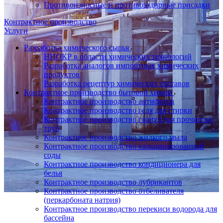
Противоизносные и противозадирные присадки
Контрактное производство
Услуги
Разработка химического сырья
НИОКР в области химических технологий
Разработка аналогов импортных химических
продуктов
Разработка рецептур химических составов
Контрактное производство бытовой химии
Контрактное производство антифриза
Контрактное производство геля для стирки
Контрактное производство гранул для прочистки
труб
Контрактное производство жидкого мыла
Контрактное производство кальцинированной
соды
Контрактное производство кондиционера для
белья
Контрактное производство лубрикантов
Контрактное производство отбеливателя
(перкарбоната натрия)
Контрактное производство перекиси водорода для
бассейна