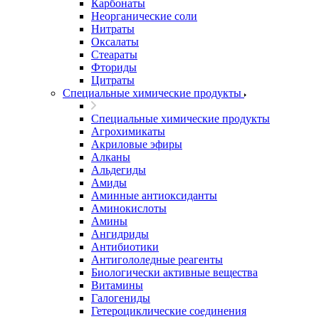
Карбонаты
Неорганические соли
Нитраты
Оксалаты
Стеараты
Фториды
Цитраты
Специальные химические продукты
Специальные химические продукты
Агрохимикаты
Акриловые эфиры
Алканы
Альдегиды
Амиды
Аминные антиоксиданты
Аминокислоты
Амины
Ангидриды
Антибиотики
Антигололедные реагенты
Биологически активные вещества
Витамины
Галогениды
Гетероциклические соединения