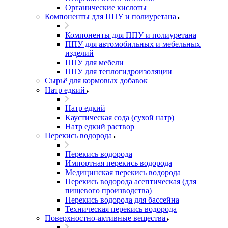
Органические кислоты
Компоненты для ППУ и полиуретана
Компоненты для ППУ и полиуретана
ППУ для автомобильных и мебельных
изделий
ППУ для мебели
ППУ для теплогидроизоляции
Сырьё для кормовых добавок
Натр едкий
Натр едкий
Каустическая сода (сухой натр)
Натр едкий раствор
Перекись водорода
Перекись водорода
Импортная перекись водорода
Медицинская перекись водорода
Перекись водорода асептическая (для
пищевого производства)
Перекись водорода для бассейна
Техническая перекись водорода
Поверхностно-активные вещества