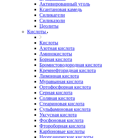
Активированный уголь
Ксантановая камедь
Силикагели
Силиказоли
Цеолиты
Кислоты
Кислоты
Азотная кислота
Аминокислоты
Борная кислота
Бромистоводородная кислота
Кремнефторидная кислота
Лимонная кислота
Муравьиная кислота
Ортофосфорная кислота
Серная кислота
Соляная кислота
Стеариновая кислота
Сульфаминовая кислота
Уксусная кислота
Фосфоновая кислота
Фтороборная кислота
Карбоновые кислоты
Неорганические кислоты