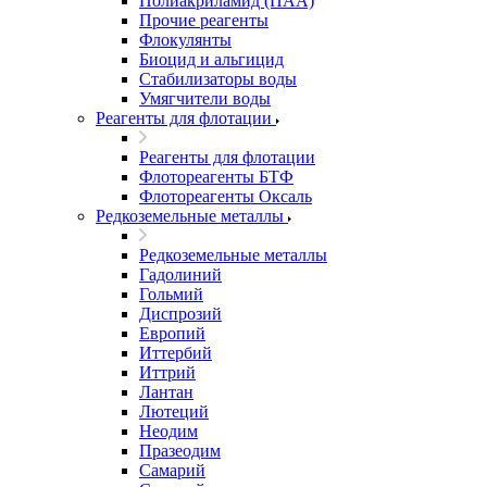
Полиакриламид (ПАА)
Прочие реагенты
Флокулянты
Биоцид и альгицид
Стабилизаторы воды
Умягчители воды
Реагенты для флотации
Реагенты для флотации
Флотореагенты БТФ
Флотореагенты Оксаль
Редкоземельные металлы
Редкоземельные металлы
Гадолиний
Гольмий
Диспрозий
Европий
Иттербий
Иттрий
Лантан
Лютеций
Неодим
Празеодим
Самарий