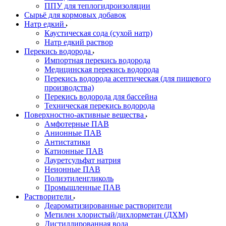
ППУ для теплогидроизоляции
Сырьё для кормовых добавок
Натр едкий
Каустическая сода (сухой натр)
Натр едкий раствор
Перекись водорода
Импортная перекись водорода
Медицинская перекись водорода
Перекись водорода асептическая (для пищевого
производства)
Перекись водорода для бассейна
Техническая перекись водорода
Поверхностно-активные вещества
Амфотерные ПАВ
Анионные ПАВ
Антистатики
Катионные ПАВ
Лауретсульфат натрия
Неионные ПАВ
Полиэтиленгликоль
Промышленные ПАВ
Растворители
Деароматизированные растворители
Метилен хлористый/дихлорметан (ДХМ)
Дистиллированная вода