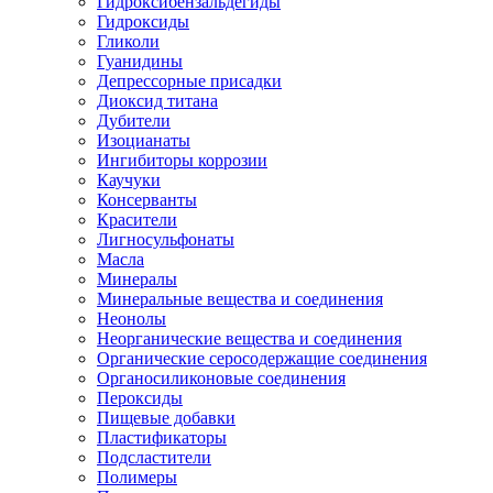
Гидроксибензальдегиды
Гидроксиды
Гликоли
Гуанидины
Депрессорные присадки
Диоксид титана
Дубители
Изоцианаты
Ингибиторы коррозии
Каучуки
Консерванты
Красители
Лигносульфонаты
Масла
Минералы
Минеральные вещества и соединения
Неонолы
Неорганические вещества и соединения
Органические серосодержащие соединения
Органосиликоновые соединения
Пероксиды
Пищевые добавки
Пластификаторы
Подсластители
Полимеры