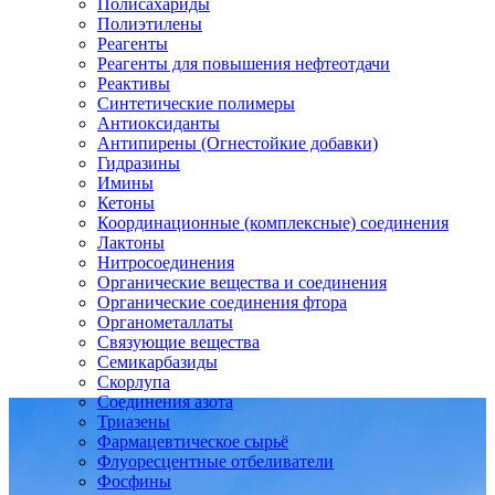
Полисахариды
Полиэтилены
Реагенты
Реагенты для повышения нефтеотдачи
Реактивы
Синтетические полимеры
Антиоксиданты
Антипирены (Огнестойкие добавки)
Гидразины
Имины
Кетоны
Координационные (комплексные) соединения
Лактоны
Нитросоединения
Органические вещества и соединения
Органические соединения фтора
Органометаллаты
Связующие вещества
Семикарбазиды
Скорлупа
Соединения азота
Триазены
Фармацевтическое сырьё
Флуоресцентные отбеливатели
Фосфины