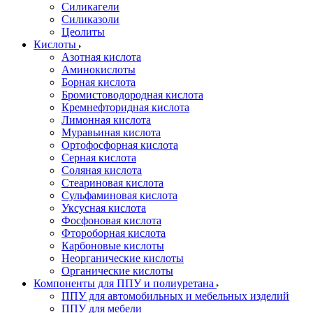
Силикагели
Силиказоли
Цеолиты
Кислоты
Азотная кислота
Аминокислоты
Борная кислота
Бромистоводородная кислота
Кремнефторидная кислота
Лимонная кислота
Муравьиная кислота
Ортофосфорная кислота
Серная кислота
Соляная кислота
Стеариновая кислота
Сульфаминовая кислота
Уксусная кислота
Фосфоновая кислота
Фтороборная кислота
Карбоновые кислоты
Неорганические кислоты
Органические кислоты
Компоненты для ППУ и полиуретана
ППУ для автомобильных и мебельных изделий
ППУ для мебели