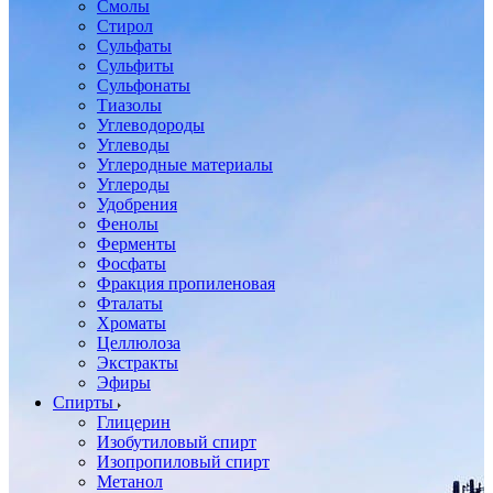
Смолы
Стирол
Сульфаты
Сульфиты
Сульфонаты
Тиазолы
Углеводороды
Углеводы
Углеродные материалы
Углероды
Удобрения
Фенолы
Ферменты
Фосфаты
Фракция пропиленовая
Фталаты
Хроматы
Целлюлоза
Экстракты
Эфиры
Спирты
Глицерин
Изобутиловый спирт
Изопропиловый спирт
Метанол