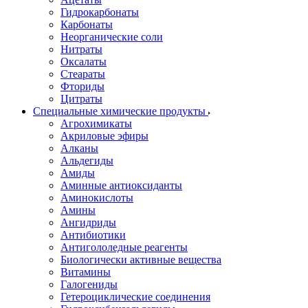
Гидрокарбонаты
Карбонаты
Неорганические соли
Нитраты
Оксалаты
Стеараты
Фториды
Цитраты
Специальные химические продукты
Агрохимикаты
Акриловые эфиры
Алканы
Альдегиды
Амиды
Аминные антиоксиданты
Аминокислоты
Амины
Ангидриды
Антибиотики
Антигололедные реагенты
Биологически активные вещества
Витамины
Галогениды
Гетероциклические соединения