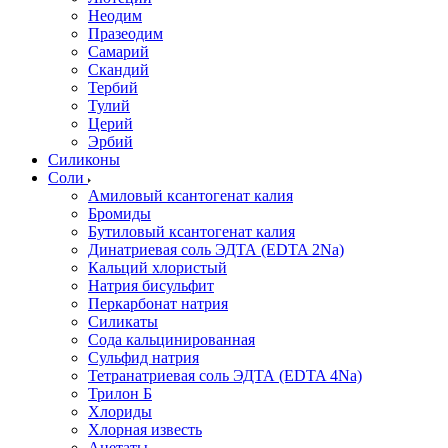
Неодим
Празеодим
Самарий
Скандий
Тербий
Тулий
Церий
Эрбий
Силиконы
Соли
Амиловый ксантогенат калия
Бромиды
Бутиловый ксантогенат калия
Динатриевая соль ЭДТА (EDTA 2Na)
Кальций хлористый
Натрия бисульфит
Перкарбонат натрия
Силикаты
Сода кальцинированная
Сульфид натрия
Тетранатриевая соль ЭДТА (EDTA 4Na)
Трилон Б
Хлориды
Хлорная известь
Ацетаты