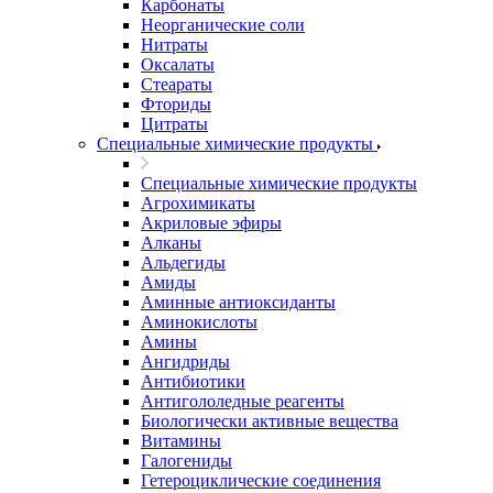
Карбонаты
Неорганические соли
Нитраты
Оксалаты
Стеараты
Фториды
Цитраты
Специальные химические продукты
Специальные химические продукты
Агрохимикаты
Акриловые эфиры
Алканы
Альдегиды
Амиды
Аминные антиоксиданты
Аминокислоты
Амины
Ангидриды
Антибиотики
Антигололедные реагенты
Биологически активные вещества
Витамины
Галогениды
Гетероциклические соединения