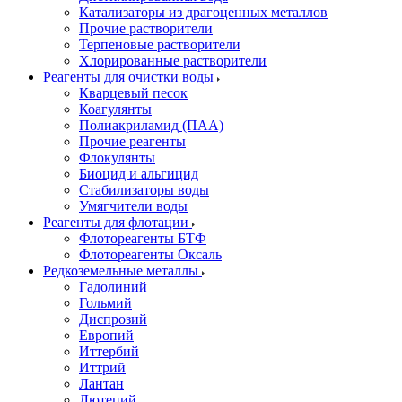
Катализаторы из драгоценных металлов
Прочие растворители
Терпеновые растворители
Хлорированные растворители
Реагенты для очистки воды
Кварцевый песок
Коагулянты
Полиакриламид (ПАА)
Прочие реагенты
Флокулянты
Биоцид и альгицид
Стабилизаторы воды
Умягчители воды
Реагенты для флотации
Флотореагенты БТФ
Флотореагенты Оксаль
Редкоземельные металлы
Гадолиний
Гольмий
Диспрозий
Европий
Иттербий
Иттрий
Лантан
Лютеций