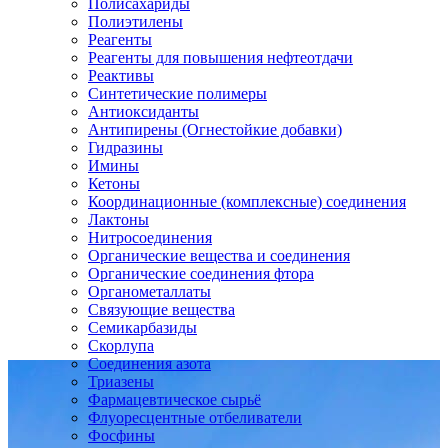
Полисахариды
Полиэтилены
Реагенты
Реагенты для повышения нефтеотдачи
Реактивы
Синтетические полимеры
Антиоксиданты
Антипирены (Огнестойкие добавки)
Гидразины
Имины
Кетоны
Координационные (комплексные) соединения
Лактоны
Нитросоединения
Органические вещества и соединения
Органические соединения фтора
Органометаллаты
Связующие вещества
Семикарбазиды
Скорлупа
Соединения азота
Триазены
Фармацевтическое сырьё
Флуоресцентные отбеливатели
Фосфины