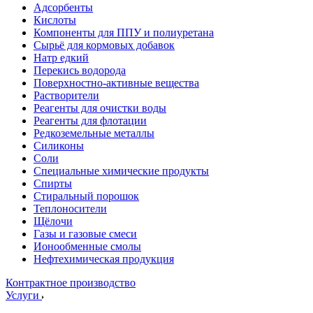
Адсорбенты
Кислоты
Компоненты для ППУ и полиуретана
Сырьё для кормовых добавок
Натр едкий
Перекись водорода
Поверхностно-активные вещества
Растворители
Реагенты для очистки воды
Реагенты для флотации
Редкоземельные металлы
Силиконы
Соли
Специальные химические продукты
Спирты
Стиральный порошок
Теплоносители
Щёлочи
Газы и газовые смеси
Ионообменные смолы
Нефтехимическая продукция
Контрактное производство
Услуги