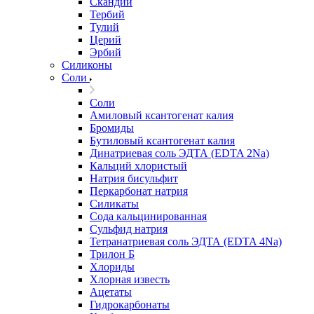
Скандий
Тербий
Тулий
Церий
Эрбий
Силиконы
Соли
Соли
Амиловый ксантогенат калия
Бромиды
Бутиловый ксантогенат калия
Динатриевая соль ЭДТА (EDTA 2Na)
Кальций хлористый
Натрия бисульфит
Перкарбонат натрия
Силикаты
Сода кальцинированная
Сульфид натрия
Тетранатриевая соль ЭДТА (EDTA 4Na)
Трилон Б
Хлориды
Хлорная известь
Ацетаты
Гидрокарбонаты