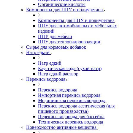
Органические кислоты
Компоненты для ППУ и полиуретана
Компоненты для ППУ и полиуретана
ППУ для автомобильных и мебельных
изделий
ППУ для мебели
ППУ для теплогидроизоляции
Сырьё для кормовых добавок
Натр едкий
Натр едкий
Каустическая сода (сухой натр)
Натр едкий раствор
Перекись водорода
Перекись водорода
Импортная перекись водорода
Медицинская перекись водорода
Перекись водорода асептическая (для
пищевого производства)
Перекись водорода для бассейна
Техническая перекись водорода
Поверхностно-активные вещества