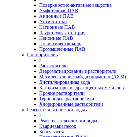
Поверхностно-активные вещества
Амфотерные ПАВ
Анионные ПАВ
Антистатики
Катионные ПАВ
Лауретсульфат натрия
Неионные ПАВ
Полиэтиленгликоль
Промышленные ПАВ
Растворители
Растворители
Деароматизированные растворители
Метилен хлористый/дихлорметан (ДХМ)
Дистиллированная вода
Катализаторы из драгоценных металлов
Прочие растворители
Терпеновые растворители
Хлорированные растворители
Реагенты для очистки воды
Реагенты для очистки воды
Кварцевый песок
Коагулянты