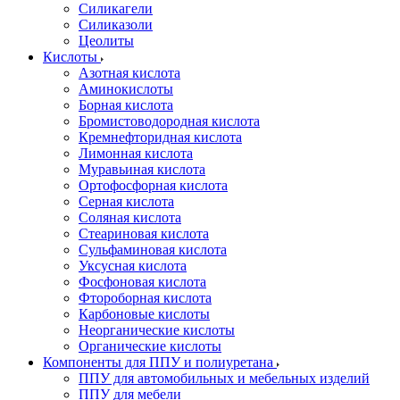
Силикагели
Силиказоли
Цеолиты
Кислоты
Азотная кислота
Аминокислоты
Борная кислота
Бромистоводородная кислота
Кремнефторидная кислота
Лимонная кислота
Муравьиная кислота
Ортофосфорная кислота
Серная кислота
Соляная кислота
Стеариновая кислота
Сульфаминовая кислота
Уксусная кислота
Фосфоновая кислота
Фтороборная кислота
Карбоновые кислоты
Неорганические кислоты
Органические кислоты
Компоненты для ППУ и полиуретана
ППУ для автомобильных и мебельных изделий
ППУ для мебели