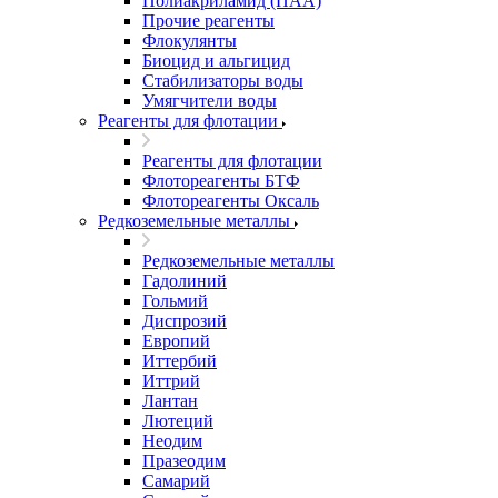
Полиакриламид (ПАА)
Прочие реагенты
Флокулянты
Биоцид и альгицид
Стабилизаторы воды
Умягчители воды
Реагенты для флотации
Реагенты для флотации
Флотореагенты БТФ
Флотореагенты Оксаль
Редкоземельные металлы
Редкоземельные металлы
Гадолиний
Гольмий
Диспрозий
Европий
Иттербий
Иттрий
Лантан
Лютеций
Неодим
Празеодим
Самарий