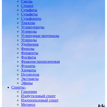
Смолы
Стирол
Сульфаты
Сульфиты
Сульфонаты
Тиазолы
Углеводороды
Углеводы
Углеродные материалы
Углероды
Удобрения
Фенолы
Ферменты
Фосфаты
Фракция пропиленовая
Фталаты
Хроматы
Целлюлоза
Экстракты
Эфиры
Спирты
Глицерин
Изобутиловый спирт
Изопропиловый спирт
Метанол