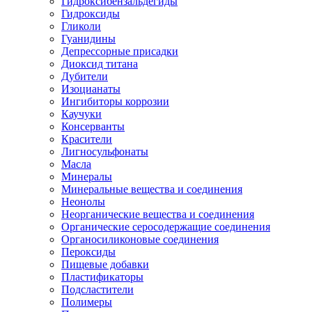
Гидроксибензальдегиды
Гидроксиды
Гликоли
Гуанидины
Депрессорные присадки
Диоксид титана
Дубители
Изоцианаты
Ингибиторы коррозии
Каучуки
Консерванты
Красители
Лигносульфонаты
Масла
Минералы
Минеральные вещества и соединения
Неонолы
Неорганические вещества и соединения
Органические серосодержащие соединения
Органосиликоновые соединения
Пероксиды
Пищевые добавки
Пластификаторы
Подсластители
Полимеры