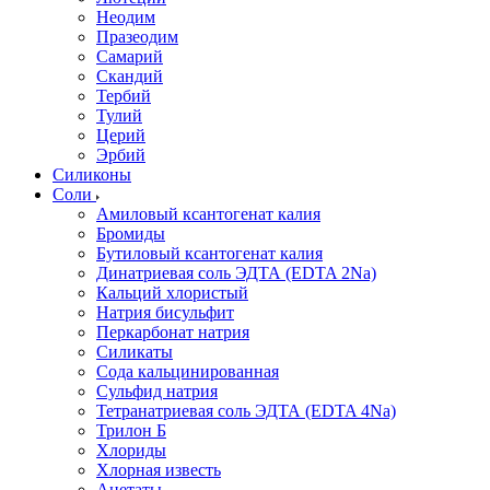
Неодим
Празеодим
Самарий
Скандий
Тербий
Тулий
Церий
Эрбий
Силиконы
Соли
Амиловый ксантогенат калия
Бромиды
Бутиловый ксантогенат калия
Динатриевая соль ЭДТА (EDTA 2Na)
Кальций хлористый
Натрия бисульфит
Перкарбонат натрия
Силикаты
Сода кальцинированная
Сульфид натрия
Тетранатриевая соль ЭДТА (EDTA 4Na)
Трилон Б
Хлориды
Хлорная известь
Ацетаты