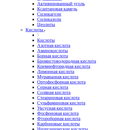
Активированный уголь
Ксантановая камедь
Силикагели
Силиказоли
Цеолиты
Кислоты
Кислоты
Азотная кислота
Аминокислоты
Борная кислота
Бромистоводородная кислота
Кремнефторидная кислота
Лимонная кислота
Муравьиная кислота
Ортофосфорная кислота
Серная кислота
Соляная кислота
Стеариновая кислота
Сульфаминовая кислота
Уксусная кислота
Фосфоновая кислота
Фтороборная кислота
Карбоновые кислоты
Неорганические кислоты