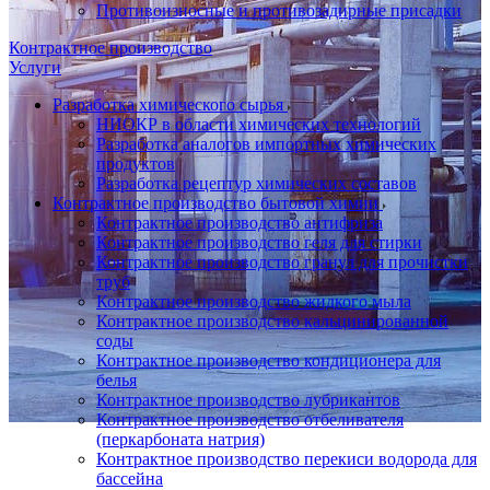
Противоизносные и противозадирные присадки
Контрактное производство
Услуги
Разработка химического сырья
НИОКР в области химических технологий
Разработка аналогов импортных химических
продуктов
Разработка рецептур химических составов
Контрактное производство бытовой химии
Контрактное производство антифриза
Контрактное производство геля для стирки
Контрактное производство гранул для прочистки
труб
Контрактное производство жидкого мыла
Контрактное производство кальцинированной
соды
Контрактное производство кондиционера для
белья
Контрактное производство лубрикантов
Контрактное производство отбеливателя
(перкарбоната натрия)
Контрактное производство перекиси водорода для
бассейна