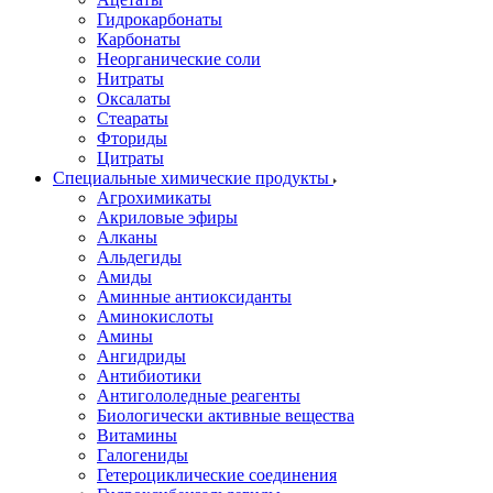
Гидрокарбонаты
Карбонаты
Неорганические соли
Нитраты
Оксалаты
Стеараты
Фториды
Цитраты
Специальные химические продукты
Агрохимикаты
Акриловые эфиры
Алканы
Альдегиды
Амиды
Аминные антиоксиданты
Аминокислоты
Амины
Ангидриды
Антибиотики
Антигололедные реагенты
Биологически активные вещества
Витамины
Галогениды
Гетероциклические соединения