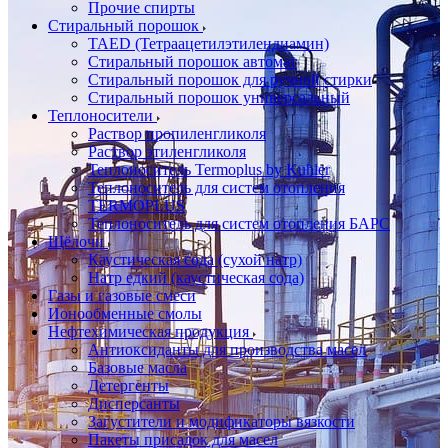
Прочие спирты
Стиральный порошок
TAED (Тетраацетилэтилендиамин)
Стиральный порошок автомат
Стиральный порошок для ручной стирки
Стиральный порошок универсальный
Теплоносители
Раствор пропиленгликоля
Раствор этиленгликоля
Теплоноситель Termoplus by Kuhler
Теплоноситель для систем отопления
TERMOPLUS
Теплоноситель для систем отопления БАРС
Щёлочи
Каустическая сода (сухой натр)
Натр едкий (каустическая сода)
Газы и газовые смеси
Ионообменные смолы
Нефтехимическая продукция
Антиоксиданты для производства масел
Базовые масла
Детергенты
Дисперсанты
Загустители и модификаторы вязкости
Пакеты присадок для масел