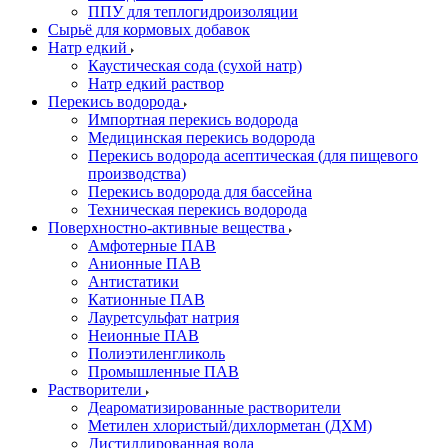
ППУ для теплогидроизоляции
Сырьё для кормовых добавок
Натр едкий
Каустическая сода (сухой натр)
Натр едкий раствор
Перекись водорода
Импортная перекись водорода
Медицинская перекись водорода
Перекись водорода асептическая (для пищевого
производства)
Перекись водорода для бассейна
Техническая перекись водорода
Поверхностно-активные вещества
Амфотерные ПАВ
Анионные ПАВ
Антистатики
Катионные ПАВ
Лауретсульфат натрия
Неионные ПАВ
Полиэтиленгликоль
Промышленные ПАВ
Растворители
Деароматизированные растворители
Метилен хлористый/дихлорметан (ДХМ)
Дистиллированная вода