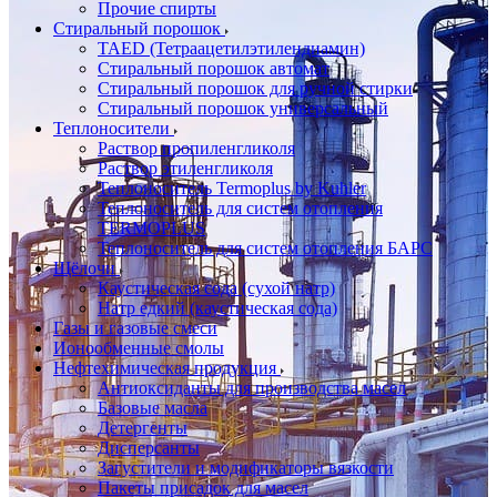
Прочие спирты
Стиральный порошок
TAED (Тетраацетилэтилендиамин)
Стиральный порошок автомат
Стиральный порошок для ручной стирки
Стиральный порошок универсальный
Теплоносители
Раствор пропиленгликоля
Раствор этиленгликоля
Теплоноситель Termoplus by Kuhler
Теплоноситель для систем отопления
TERMOPLUS
Теплоноситель для систем отопления БАРС
Щёлочи
Каустическая сода (сухой натр)
Натр едкий (каустическая сода)
Газы и газовые смеси
Ионообменные смолы
Нефтехимическая продукция
Антиоксиданты для производства масел
Базовые масла
Детергенты
Дисперсанты
Загустители и модификаторы вязкости
Пакеты присадок для масел