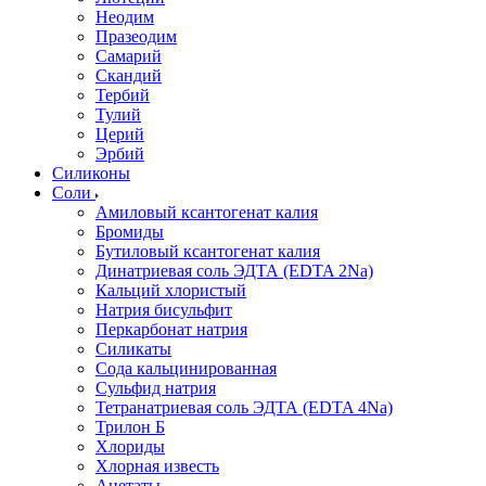
Неодим
Празеодим
Самарий
Скандий
Тербий
Тулий
Церий
Эрбий
Силиконы
Соли
Амиловый ксантогенат калия
Бромиды
Бутиловый ксантогенат калия
Динатриевая соль ЭДТА (EDTA 2Na)
Кальций хлористый
Натрия бисульфит
Перкарбонат натрия
Силикаты
Сода кальцинированная
Сульфид натрия
Тетранатриевая соль ЭДТА (EDTA 4Na)
Трилон Б
Хлориды
Хлорная известь
Ацетаты