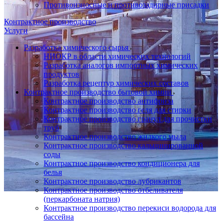
Противоизносные и противозадирные присадки
Контрактное производство
Услуги
Разработка химического сырья
НИОКР в области химических технологий
Разработка аналогов импортных химических
продуктов
Разработка рецептур химических составов
Контрактное производство бытовой химии
Контрактное производство антифриза
Контрактное производство геля для стирки
Контрактное производство гранул для прочистки
труб
Контрактное производство жидкого мыла
Контрактное производство кальцинированной
соды
Контрактное производство кондиционера для
белья
Контрактное производство лубрикантов
Контрактное производство отбеливателя
(перкарбоната натрия)
Контрактное производство перекиси водорода для
бассейна