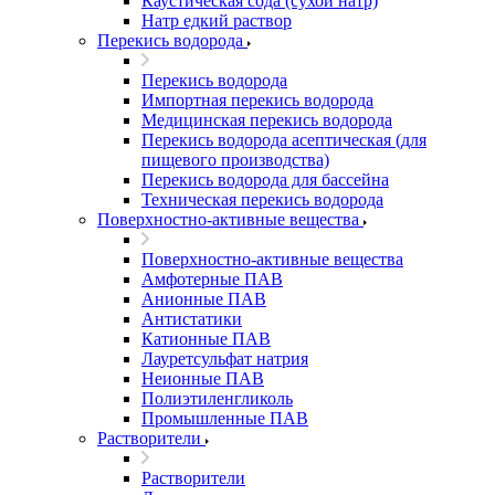
Каустическая сода (сухой натр)
Натр едкий раствор
Перекись водорода
Перекись водорода
Импортная перекись водорода
Медицинская перекись водорода
Перекись водорода асептическая (для
пищевого производства)
Перекись водорода для бассейна
Техническая перекись водорода
Поверхностно-активные вещества
Поверхностно-активные вещества
Амфотерные ПАВ
Анионные ПАВ
Антистатики
Катионные ПАВ
Лауретсульфат натрия
Неионные ПАВ
Полиэтиленгликоль
Промышленные ПАВ
Растворители
Растворители