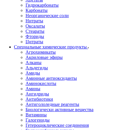
Гидрокарбонаты
Карбонаты
Неорганические соли
Нитраты
Оксалаты
Стеараты
Фториды
Цитраты
Специальные химические продукты
Агрохимикаты
Акриловые эфиры
Алканы
Альдегиды
Амиды
Аминные антиоксиданты
Аминокислоты
Амины
Ангидриды
Антибиотики
Антигололедные реагенты
Биологически активные вещества
Витамины
Галогениды
Гетероциклические соединения