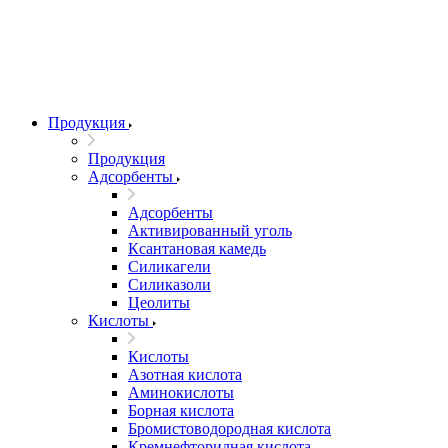
Продукция
Продукция
Адсорбенты
Адсорбенты
Активированный уголь
Ксантановая камедь
Силикагели
Силиказоли
Цеолиты
Кислоты
Кислоты
Азотная кислота
Аминокислоты
Борная кислота
Бромистоводородная кислота
Кремнефторидная кислота