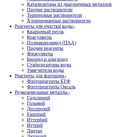
Катализаторы из драгоценных металлов
Прочие растворители
Терпеновые растворители
Хлорированные растворители
Реагенты для очистки воды
Кварцевый песок
Коагулянты
Полиакриламид (ПАА)
Прочие реагенты
Флокулянты
Биоцид и альгицид
Стабилизаторы воды
Умягчители воды
Реагенты для флотации
Флотореагенты БТФ
Флотореагенты Оксаль
Редкоземельные металлы
Гадолиний
Гольмий
Диспрозий
Европий
Иттербий
Иттрий
Лантан
Лютеций