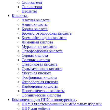
Силикагели
Силиказоли
Цеолиты
Кислоты
Азотная кислота
Аминокислоты
Борная кислота
Бромистоводородная кислота
Кремнефторидная кислота
Лимонная кислота
Муравьиная кислота
Ортофосфорная кислота
Серная кислота
Соляная кислота
Стеариновая кислота
Сульфаминовая кислота
Уксусная кислота
Фосфоновая кислота
Фтороборная кислота
Карбоновые кислоты
Неорганические кислоты
Органические кислоты
Компоненты для ППУ и полиуретана
ППУ для автомобильных и мебельных изделий
ППУ для мебели