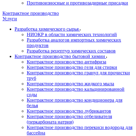
Противоизносные и противозадирные присадки
Контрактное производство
Услуги
Разработка химического сырья
НИОКР в области химических технологий
Разработка аналогов импортных химических
продуктов
Разработка рецептур химических составов
Контрактное производство бытовой химии
Контрактное производство антифриза
Контрактное производство геля для стирки
Контрактное производство гранул для прочистки
труб
Контрактное производство жидкого мыла
Контрактное производство кальцинированной
соды
Контрактное производство кондиционера для
белья
Контрактное производство лубрикантов
Контрактное производство отбеливателя
(перкарбоната натрия)
Контрактное производство перекиси водорода для
бассейна