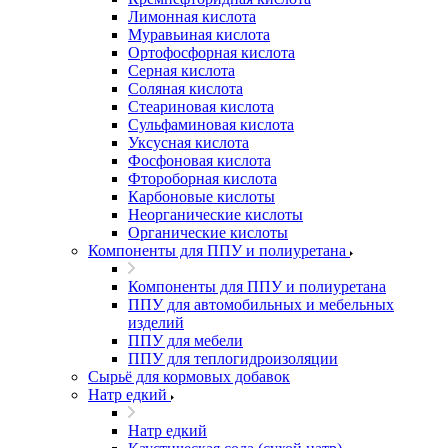
Лимонная кислота
Муравьиная кислота
Ортофосфорная кислота
Серная кислота
Соляная кислота
Стеариновая кислота
Сульфаминовая кислота
Уксусная кислота
Фосфоновая кислота
Фтороборная кислота
Карбоновые кислоты
Неорганические кислоты
Органические кислоты
Компоненты для ППУ и полиуретана
Компоненты для ППУ и полиуретана
ППУ для автомобильных и мебельных
изделий
ППУ для мебели
ППУ для теплогидроизоляции
Сырьё для кормовых добавок
Натр едкий
Натр едкий