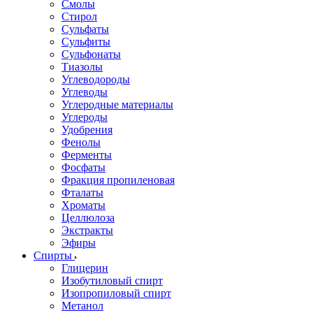
Смолы
Стирол
Сульфаты
Сульфиты
Сульфонаты
Тиазолы
Углеводороды
Углеводы
Углеродные материалы
Углероды
Удобрения
Фенолы
Ферменты
Фосфаты
Фракция пропиленовая
Фталаты
Хроматы
Целлюлоза
Экстракты
Эфиры
Спирты
Глицерин
Изобутиловый спирт
Изопропиловый спирт
Метанол