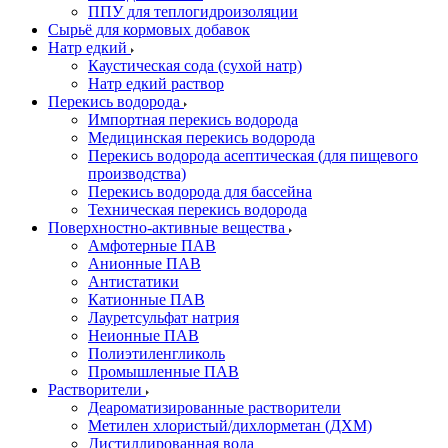
ППУ для теплогидроизоляции
Сырьё для кормовых добавок
Натр едкий
Каустическая сода (сухой натр)
Натр едкий раствор
Перекись водорода
Импортная перекись водорода
Медицинская перекись водорода
Перекись водорода асептическая (для пищевого
производства)
Перекись водорода для бассейна
Техническая перекись водорода
Поверхностно-активные вещества
Амфотерные ПАВ
Анионные ПАВ
Антистатики
Катионные ПАВ
Лауретсульфат натрия
Неионные ПАВ
Полиэтиленгликоль
Промышленные ПАВ
Растворители
Деароматизированные растворители
Метилен хлористый/дихлорметан (ДХМ)
Дистиллированная вода