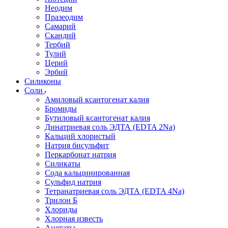
Неодим
Празеодим
Самарий
Скандий
Тербий
Тулий
Церий
Эрбий
Силиконы
Соли
Амиловый ксантогенат калия
Бромиды
Бутиловый ксантогенат калия
Динатриевая соль ЭДТА (EDTA 2Na)
Кальций хлористый
Натрия бисульфит
Перкарбонат натрия
Силикаты
Сода кальцинированная
Сульфид натрия
Тетранатриевая соль ЭДТА (EDTA 4Na)
Трилон Б
Хлориды
Хлорная известь
Ацетаты