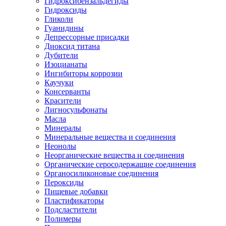
Гидроксибензальдегиды
Гидроксиды
Гликоли
Гуанидины
Депрессорные присадки
Диоксид титана
Дубители
Изоцианаты
Ингибиторы коррозии
Каучуки
Консерванты
Красители
Лигносульфонаты
Масла
Минералы
Минеральные вещества и соединения
Неонолы
Неорганические вещества и соединения
Органические серосодержащие соединения
Органосиликоновые соединения
Пероксиды
Пищевые добавки
Пластификаторы
Подсластители
Полимеры