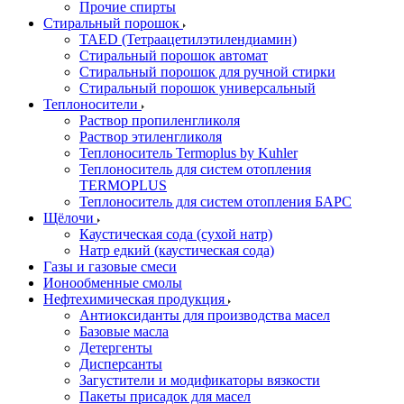
Прочие спирты
Стиральный порошок
TAED (Тетраацетилэтилендиамин)
Стиральный порошок автомат
Стиральный порошок для ручной стирки
Стиральный порошок универсальный
Теплоносители
Раствор пропиленгликоля
Раствор этиленгликоля
Теплоноситель Termoplus by Kuhler
Теплоноситель для систем отопления
TERMOPLUS
Теплоноситель для систем отопления БАРС
Щёлочи
Каустическая сода (сухой натр)
Натр едкий (каустическая сода)
Газы и газовые смеси
Ионообменные смолы
Нефтехимическая продукция
Антиоксиданты для производства масел
Базовые масла
Детергенты
Дисперсанты
Загустители и модификаторы вязкости
Пакеты присадок для масел