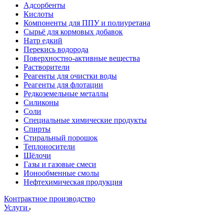
Адсорбенты
Кислоты
Компоненты для ППУ и полиуретана
Сырьё для кормовых добавок
Натр едкий
Перекись водорода
Поверхностно-активные вещества
Растворители
Реагенты для очистки воды
Реагенты для флотации
Редкоземельные металлы
Силиконы
Соли
Специальные химические продукты
Спирты
Стиральный порошок
Теплоносители
Щёлочи
Газы и газовые смеси
Ионообменные смолы
Нефтехимическая продукция
Контрактное производство
Услуги