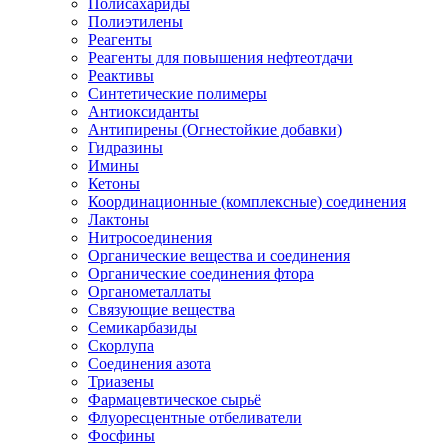
Полисахариды
Полиэтилены
Реагенты
Реагенты для повышения нефтеотдачи
Реактивы
Синтетические полимеры
Антиоксиданты
Антипирены (Огнестойкие добавки)
Гидразины
Имины
Кетоны
Координационные (комплексные) соединения
Лактоны
Нитросоединения
Органические вещества и соединения
Органические соединения фтора
Органометаллаты
Связующие вещества
Семикарбазиды
Скорлупа
Соединения азота
Триазены
Фармацевтическое сырьё
Флуоресцентные отбеливатели
Фосфины