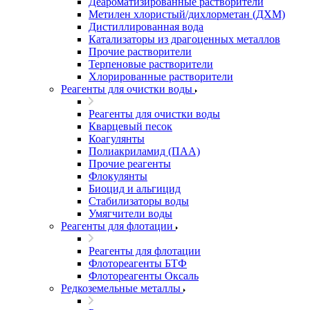
Деароматизированные растворители
Метилен хлористый/дихлорметан (ДХМ)
Дистиллированная вода
Катализаторы из драгоценных металлов
Прочие растворители
Терпеновые растворители
Хлорированные растворители
Реагенты для очистки воды
Реагенты для очистки воды
Кварцевый песок
Коагулянты
Полиакриламид (ПАА)
Прочие реагенты
Флокулянты
Биоцид и альгицид
Стабилизаторы воды
Умягчители воды
Реагенты для флотации
Реагенты для флотации
Флотореагенты БТФ
Флотореагенты Оксаль
Редкоземельные металлы