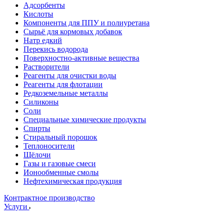
Адсорбенты
Кислоты
Компоненты для ППУ и полиуретана
Сырьё для кормовых добавок
Натр едкий
Перекись водорода
Поверхностно-активные вещества
Растворители
Реагенты для очистки воды
Реагенты для флотации
Редкоземельные металлы
Силиконы
Соли
Специальные химические продукты
Спирты
Стиральный порошок
Теплоносители
Щёлочи
Газы и газовые смеси
Ионообменные смолы
Нефтехимическая продукция
Контрактное производство
Услуги