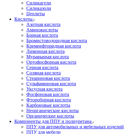
Силикагели
Силиказоли
Цеолиты
Кислоты
Азотная кислота
Аминокислоты
Борная кислота
Бромистоводородная кислота
Кремнефторидная кислота
Лимонная кислота
Муравьиная кислота
Ортофосфорная кислота
Серная кислота
Соляная кислота
Стеариновая кислота
Сульфаминовая кислота
Уксусная кислота
Фосфоновая кислота
Фтороборная кислота
Карбоновые кислоты
Неорганические кислоты
Органические кислоты
Компоненты для ППУ и полиуретана
ППУ для автомобильных и мебельных изделий
ППУ для мебели