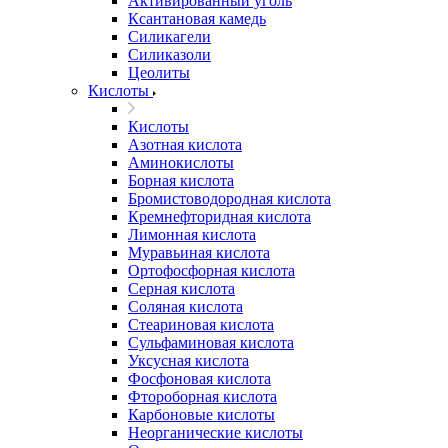
Активированный уголь
Ксантановая камедь
Силикагели
Силиказоли
Цеолиты
Кислоты
Кислоты
Азотная кислота
Аминокислоты
Борная кислота
Бромистоводородная кислота
Кремнефторидная кислота
Лимонная кислота
Муравьиная кислота
Ортофосфорная кислота
Серная кислота
Соляная кислота
Стеариновая кислота
Сульфаминовая кислота
Уксусная кислота
Фосфоновая кислота
Фтороборная кислота
Карбоновые кислоты
Неорганические кислоты