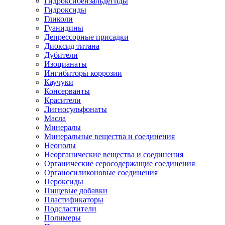
Гидроксибензальдегиды
Гидроксиды
Гликоли
Гуанидины
Депрессорные присадки
Диоксид титана
Дубители
Изоцианаты
Ингибиторы коррозии
Каучуки
Консерванты
Красители
Лигносульфонаты
Масла
Минералы
Минеральные вещества и соединения
Неонолы
Неорганические вещества и соединения
Органические серосодержащие соединения
Органосиликоновые соединения
Пероксиды
Пищевые добавки
Пластификаторы
Подсластители
Полимеры