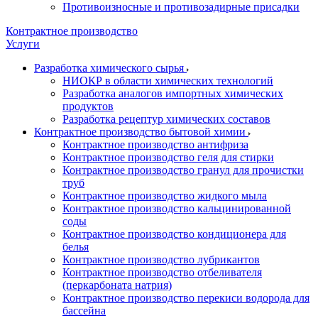
Противоизносные и противозадирные присадки
Контрактное производство
Услуги
Разработка химического сырья
НИОКР в области химических технологий
Разработка аналогов импортных химических
продуктов
Разработка рецептур химических составов
Контрактное производство бытовой химии
Контрактное производство антифриза
Контрактное производство геля для стирки
Контрактное производство гранул для прочистки
труб
Контрактное производство жидкого мыла
Контрактное производство кальцинированной
соды
Контрактное производство кондиционера для
белья
Контрактное производство лубрикантов
Контрактное производство отбеливателя
(перкарбоната натрия)
Контрактное производство перекиси водорода для
бассейна