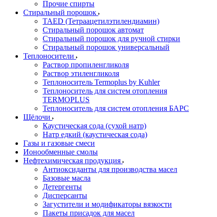
Прочие спирты
Стиральный порошок
TAED (Тетраацетилэтилендиамин)
Стиральный порошок автомат
Стиральный порошок для ручной стирки
Стиральный порошок универсальный
Теплоносители
Раствор пропиленгликоля
Раствор этиленгликоля
Теплоноситель Termoplus by Kuhler
Теплоноситель для систем отопления
TERMOPLUS
Теплоноситель для систем отопления БАРС
Щёлочи
Каустическая сода (сухой натр)
Натр едкий (каустическая сода)
Газы и газовые смеси
Ионообменные смолы
Нефтехимическая продукция
Антиоксиданты для производства масел
Базовые масла
Детергенты
Дисперсанты
Загустители и модификаторы вязкости
Пакеты присадок для масел