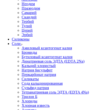
Неодим
Празеодим
Самарий
Скандий
Тербий
Тулий
Церий
Эрбий
Силиконы
Соли
Амиловый ксантогенат калия
Бромиды
Бутиловый ксантогенат калия
Динатриевая соль ЭДТА (EDTA 2Na)
Кальций хлористый
Натрия бисульфит
Перкарбонат натрия
Силикаты
Сода кальцинированная
Сульфид натрия
Тетранатриевая соль ЭДТА (EDTA 4Na)
Трилон Б
Хлориды
Хлорная известь
Ацетаты