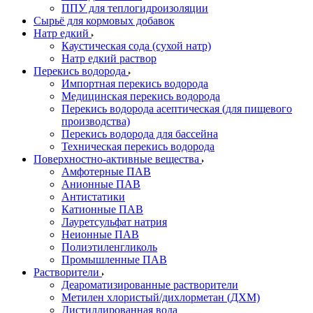
ППУ для теплогидроизоляции
Сырьё для кормовых добавок
Натр едкий
Каустическая сода (сухой натр)
Натр едкий раствор
Перекись водорода
Импортная перекись водорода
Медицинская перекись водорода
Перекись водорода асептическая (для пищевого
производства)
Перекись водорода для бассейна
Техническая перекись водорода
Поверхностно-активные вещества
Амфотерные ПАВ
Анионные ПАВ
Антистатики
Катионные ПАВ
Лауретсульфат натрия
Неионные ПАВ
Полиэтиленгликоль
Промышленные ПАВ
Растворители
Деароматизированные растворители
Метилен хлористый/дихлорметан (ДХМ)
Дистиллированная вода