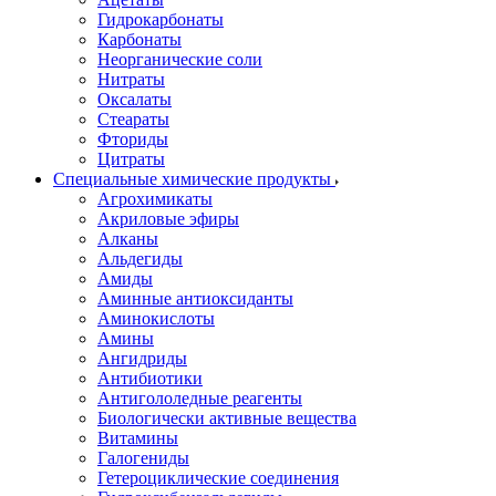
Гидрокарбонаты
Карбонаты
Неорганические соли
Нитраты
Оксалаты
Стеараты
Фториды
Цитраты
Специальные химические продукты
Агрохимикаты
Акриловые эфиры
Алканы
Альдегиды
Амиды
Аминные антиоксиданты
Аминокислоты
Амины
Ангидриды
Антибиотики
Антигололедные реагенты
Биологически активные вещества
Витамины
Галогениды
Гетероциклические соединения