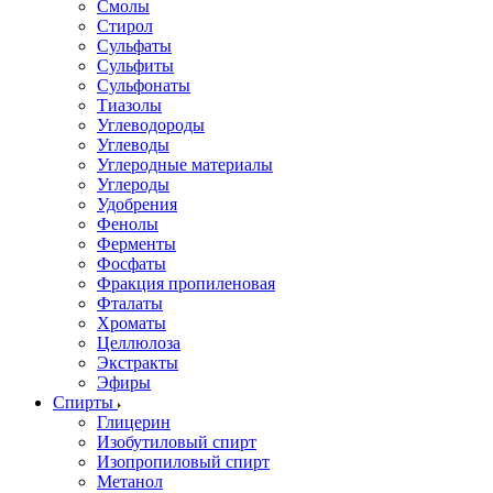
Смолы
Стирол
Сульфаты
Сульфиты
Сульфонаты
Тиазолы
Углеводороды
Углеводы
Углеродные материалы
Углероды
Удобрения
Фенолы
Ферменты
Фосфаты
Фракция пропиленовая
Фталаты
Хроматы
Целлюлоза
Экстракты
Эфиры
Спирты
Глицерин
Изобутиловый спирт
Изопропиловый спирт
Метанол