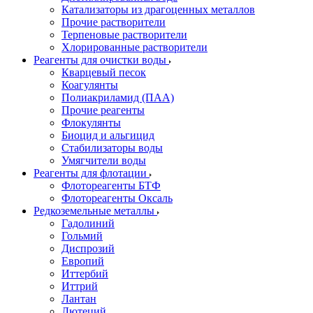
Катализаторы из драгоценных металлов
Прочие растворители
Терпеновые растворители
Хлорированные растворители
Реагенты для очистки воды
Кварцевый песок
Коагулянты
Полиакриламид (ПАА)
Прочие реагенты
Флокулянты
Биоцид и альгицид
Стабилизаторы воды
Умягчители воды
Реагенты для флотации
Флотореагенты БТФ
Флотореагенты Оксаль
Редкоземельные металлы
Гадолиний
Гольмий
Диспрозий
Европий
Иттербий
Иттрий
Лантан
Лютеций