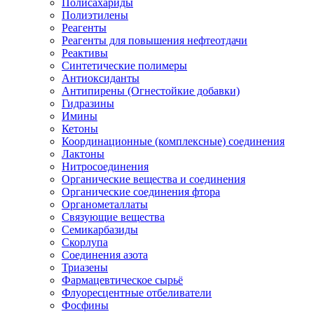
Полисахариды
Полиэтилены
Реагенты
Реагенты для повышения нефтеотдачи
Реактивы
Синтетические полимеры
Антиоксиданты
Антипирены (Огнестойкие добавки)
Гидразины
Имины
Кетоны
Координационные (комплексные) соединения
Лактоны
Нитросоединения
Органические вещества и соединения
Органические соединения фтора
Органометаллаты
Связующие вещества
Семикарбазиды
Скорлупа
Соединения азота
Триазены
Фармацевтическое сырьё
Флуоресцентные отбеливатели
Фосфины