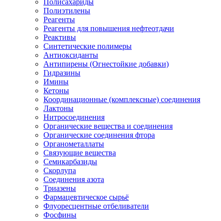
Полисахариды
Полиэтилены
Реагенты
Реагенты для повышения нефтеотдачи
Реактивы
Синтетические полимеры
Антиоксиданты
Антипирены (Огнестойкие добавки)
Гидразины
Имины
Кетоны
Координационные (комплексные) соединения
Лактоны
Нитросоединения
Органические вещества и соединения
Органические соединения фтора
Органометаллаты
Связующие вещества
Семикарбазиды
Скорлупа
Соединения азота
Триазены
Фармацевтическое сырьё
Флуоресцентные отбеливатели
Фосфины