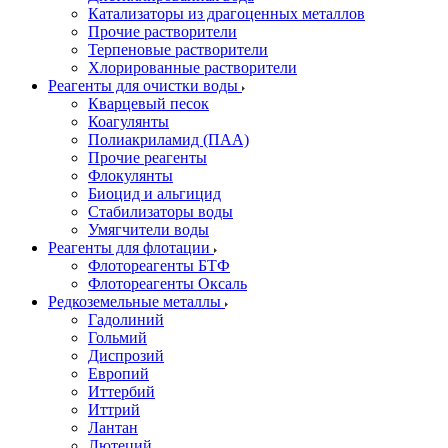
Катализаторы из драгоценных металлов
Прочие растворители
Терпеновые растворители
Хлорированные растворители
Реагенты для очистки воды
Кварцевый песок
Коагулянты
Полиакриламид (ПАА)
Прочие реагенты
Флокулянты
Биоцид и альгицид
Стабилизаторы воды
Умягчители воды
Реагенты для флотации
Флотореагенты БТФ
Флотореагенты Оксаль
Редкоземельные металлы
Гадолиний
Гольмий
Диспрозий
Европий
Иттербий
Иттрий
Лантан
Лютеций