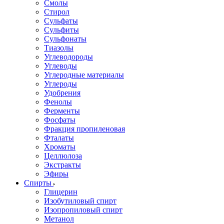
Смолы
Стирол
Сульфаты
Сульфиты
Сульфонаты
Тиазолы
Углеводороды
Углеводы
Углеродные материалы
Углероды
Удобрения
Фенолы
Ферменты
Фосфаты
Фракция пропиленовая
Фталаты
Хроматы
Целлюлоза
Экстракты
Эфиры
Спирты
Глицерин
Изобутиловый спирт
Изопропиловый спирт
Метанол