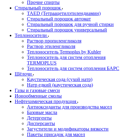
Прочие спирты
Стиральный порошок
TAED (Тетраацетилэтилендиамин)
Стиральный порошок автомат
Стиральный порошок для ручной стирки
Стиральный порошок универсальный
Теплоносители
Раствор пропиленгликоля
Раствор этиленгликоля
Теплоноситель Termoplus by Kuhler
Теплоноситель для систем отопления
TERMOPLUS
Теплоноситель для систем отопления БАРС
Щёлочи
Каустическая сода (сухой натр)
Натр едкий (каустическая сода)
Газы и газовые смеси
Ионообменные смолы
Нефтехимическая продукция
Антиоксиданты для производства масел
Базовые масла
Детергенты
Дисперсанты
Загустители и модификаторы вязкости
Пакеты присадок для масел