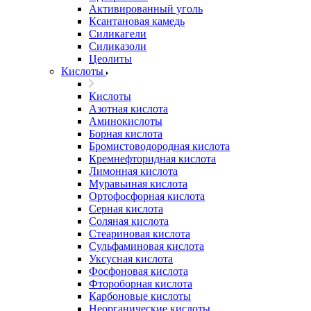
Активированный уголь
Ксантановая камедь
Силикагели
Силиказоли
Цеолиты
Кислоты
Кислоты
Азотная кислота
Аминокислоты
Борная кислота
Бромистоводородная кислота
Кремнефторидная кислота
Лимонная кислота
Муравьиная кислота
Ортофосфорная кислота
Серная кислота
Соляная кислота
Стеариновая кислота
Сульфаминовая кислота
Уксусная кислота
Фосфоновая кислота
Фтороборная кислота
Карбоновые кислоты
Неорганические кислоты