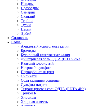
Неодим
Празеодим
Самарий
Скандий
Тербий
Тулий
Церий
Эрбий
Силиконы
Соли
Амиловый ксантогенат калия
Бромиды
Бутиловый ксантогенат калия
Динатриевая соль ЭДТА (EDTA 2Na)
Кальций хлористый
Натрия бисульфит
Перкарбонат натрия
Силикаты
Сода кальцинированная
Сульфид натрия
Тетранатриевая соль ЭДТА (EDTA 4Na)
Трилон Б
Хлориды
Хлорная известь
Ацетаты