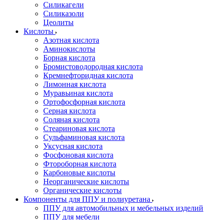
Силикагели
Силиказоли
Цеолиты
Кислоты
Азотная кислота
Аминокислоты
Борная кислота
Бромистоводородная кислота
Кремнефторидная кислота
Лимонная кислота
Муравьиная кислота
Ортофосфорная кислота
Серная кислота
Соляная кислота
Стеариновая кислота
Сульфаминовая кислота
Уксусная кислота
Фосфоновая кислота
Фтороборная кислота
Карбоновые кислоты
Неорганические кислоты
Органические кислоты
Компоненты для ППУ и полиуретана
ППУ для автомобильных и мебельных изделий
ППУ для мебели