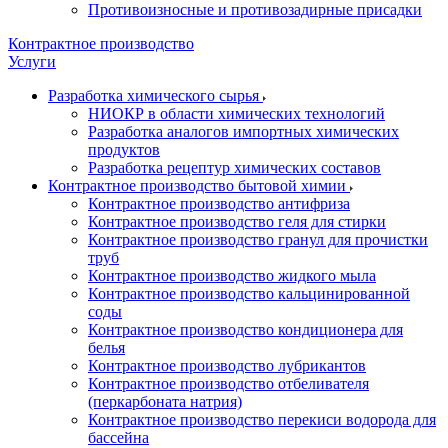
Противоизносные и противозадирные присадки
Контрактное производство
Услуги
Разработка химического сырья
НИОКР в области химических технологий
Разработка аналогов импортных химических
продуктов
Разработка рецептур химических составов
Контрактное производство бытовой химии
Контрактное производство антифриза
Контрактное производство геля для стирки
Контрактное производство гранул для прочистки
труб
Контрактное производство жидкого мыла
Контрактное производство кальцинированной
соды
Контрактное производство кондиционера для
белья
Контрактное производство лубрикантов
Контрактное производство отбеливателя
(перкарбоната натрия)
Контрактное производство перекиси водорода для
бассейна