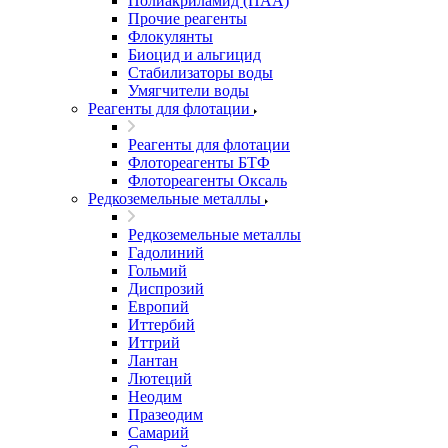
Полиакриламид (ПАА)
Прочие реагенты
Флокулянты
Биоцид и альгицид
Стабилизаторы воды
Умягчители воды
Реагенты для флотации
Реагенты для флотации
Флотореагенты БТФ
Флотореагенты Оксаль
Редкоземельные металлы
Редкоземельные металлы
Гадолиний
Гольмий
Диспрозий
Европий
Иттербий
Иттрий
Лантан
Лютеций
Неодим
Празеодим
Самарий