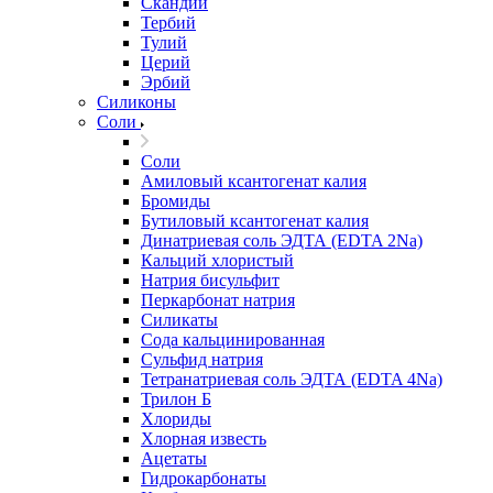
Скандий
Тербий
Тулий
Церий
Эрбий
Силиконы
Соли
Соли
Амиловый ксантогенат калия
Бромиды
Бутиловый ксантогенат калия
Динатриевая соль ЭДТА (EDTA 2Na)
Кальций хлористый
Натрия бисульфит
Перкарбонат натрия
Силикаты
Сода кальцинированная
Сульфид натрия
Тетранатриевая соль ЭДТА (EDTA 4Na)
Трилон Б
Хлориды
Хлорная известь
Ацетаты
Гидрокарбонаты