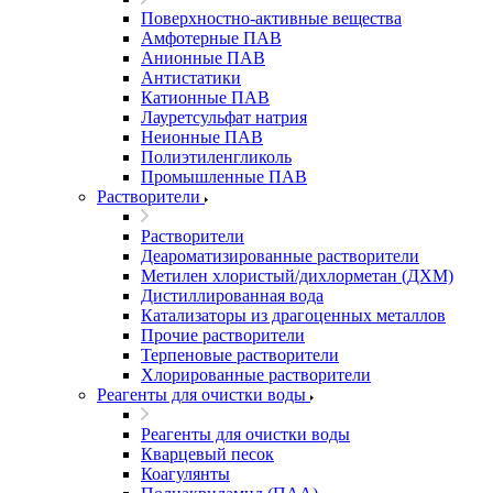
Поверхностно-активные вещества
Амфотерные ПАВ
Анионные ПАВ
Антистатики
Катионные ПАВ
Лауретсульфат натрия
Неионные ПАВ
Полиэтиленгликоль
Промышленные ПАВ
Растворители
Растворители
Деароматизированные растворители
Метилен хлористый/дихлорметан (ДХМ)
Дистиллированная вода
Катализаторы из драгоценных металлов
Прочие растворители
Терпеновые растворители
Хлорированные растворители
Реагенты для очистки воды
Реагенты для очистки воды
Кварцевый песок
Коагулянты