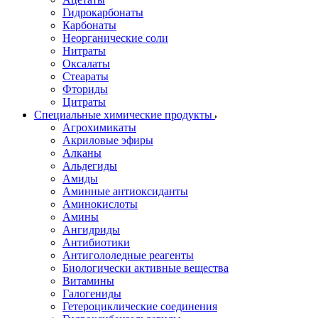
Гидрокарбонаты
Карбонаты
Неорганические соли
Нитраты
Оксалаты
Стеараты
Фториды
Цитраты
Специальные химические продукты
Агрохимикаты
Акриловые эфиры
Алканы
Альдегиды
Амиды
Аминные антиоксиданты
Аминокислоты
Амины
Ангидриды
Антибиотики
Антигололедные реагенты
Биологически активные вещества
Витамины
Галогениды
Гетероциклические соединения