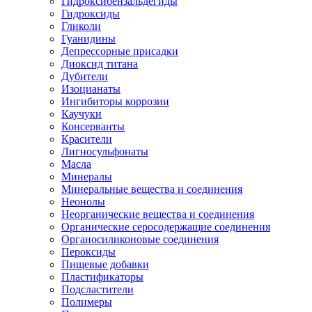
Гидроксибензальдегиды
Гидроксиды
Гликоли
Гуанидины
Депрессорные присадки
Диоксид титана
Дубители
Изоцианаты
Ингибиторы коррозии
Каучуки
Консерванты
Красители
Лигносульфонаты
Масла
Минералы
Минеральные вещества и соединения
Неонолы
Неорганические вещества и соединения
Органические серосодержащие соединения
Органосиликоновые соединения
Пероксиды
Пищевые добавки
Пластификаторы
Подсластители
Полимеры