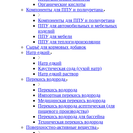
Органические кислоты
Компоненты для ППУ и полиуретана
Компоненты для ППУ и полиуретана
ППУ для автомобильных и мебельных
изделий
ППУ для мебели
ППУ для теплогидроизоляции
Сырьё для кормовых добавок
Натр едкий
Натр едкий
Каустическая сода (сухой натр)
Натр едкий раствор
Перекись водорода
Перекись водорода
Импортная перекись водорода
Медицинская перекись водорода
Перекись водорода асептическая (для
пищевого производства)
Перекись водорода для бассейна
Техническая перекись водорода
Поверхностно-активные вещества