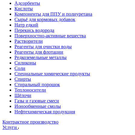
Адсорбенты
Кислоты
Компоненты для ППУ и полиуретана
Сырьё для кормовых добавок
Натр едкий
Перекись водорода
Поверхностно-активные вещества
Растворители
Реагенты для очистки воды
Реагенты для флотации
Редкоземельные металлы
Силиконы
Соли
Специальные химические продукты
Спирты
Стиральный порошок
Теплоносители
Щёлочи
Газы и газовые смеси
Ионообменные смолы
Нефтехимическая продукция
Контрактное производство
Услуги