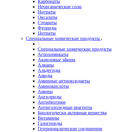
Карбонаты
Неорганические соли
Нитраты
Оксалаты
Стеараты
Фториды
Цитраты
Специальные химические продукты
Специальные химические продукты
Агрохимикаты
Акриловые эфиры
Алканы
Альдегиды
Амиды
Аминные антиоксиданты
Аминокислоты
Амины
Ангидриды
Антибиотики
Антигололедные реагенты
Биологически активные вещества
Витамины
Галогениды
Гетероциклические соединения