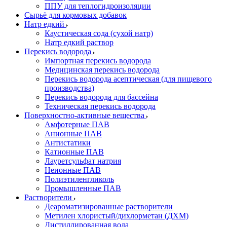
ППУ для теплогидроизоляции
Сырьё для кормовых добавок
Натр едкий
Каустическая сода (сухой натр)
Натр едкий раствор
Перекись водорода
Импортная перекись водорода
Медицинская перекись водорода
Перекись водорода асептическая (для пищевого
производства)
Перекись водорода для бассейна
Техническая перекись водорода
Поверхностно-активные вещества
Амфотерные ПАВ
Анионные ПАВ
Антистатики
Катионные ПАВ
Лауретсульфат натрия
Неионные ПАВ
Полиэтиленгликоль
Промышленные ПАВ
Растворители
Деароматизированные растворители
Метилен хлористый/дихлорметан (ДХМ)
Дистиллированная вода