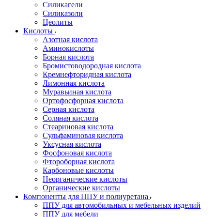
Силикагели
Силиказоли
Цеолиты
Кислоты
Азотная кислота
Аминокислоты
Борная кислота
Бромистоводородная кислота
Кремнефторидная кислота
Лимонная кислота
Муравьиная кислота
Ортофосфорная кислота
Серная кислота
Соляная кислота
Стеариновая кислота
Сульфаминовая кислота
Уксусная кислота
Фосфоновая кислота
Фтороборная кислота
Карбоновые кислоты
Неорганические кислоты
Органические кислоты
Компоненты для ППУ и полиуретана
ППУ для автомобильных и мебельных изделий
ППУ для мебели