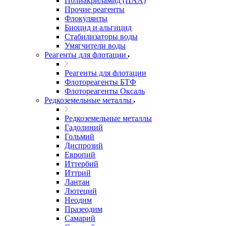
Полиакриламид (ПАА)
Прочие реагенты
Флокулянты
Биоцид и альгицид
Стабилизаторы воды
Умягчители воды
Реагенты для флотации
Реагенты для флотации
Флотореагенты БТФ
Флотореагенты Оксаль
Редкоземельные металлы
Редкоземельные металлы
Гадолиний
Гольмий
Диспрозий
Европий
Иттербий
Иттрий
Лантан
Лютеций
Неодим
Празеодим
Самарий