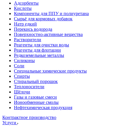
Адсорбенты
Кислоты
Компоненты для ППУ и полиуретана
Сырьё для кормовых добавок
Натр едкий
Перекись водорода
Поверхностно-активные вещества
Растворители
Реагенты для очистки воды
Реагенты для флотации
Редкоземельные металлы
Силиконы
Соли
Специальные химические продукты
Спирты
Стиральный порошок
Теплоносители
Щёлочи
Газы и газовые смеси
Ионообменные смолы
Нефтехимическая продукция
Контрактное производство
Услуги