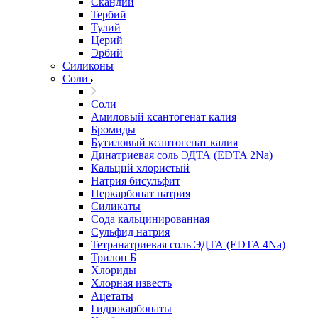
Скандий
Тербий
Тулий
Церий
Эрбий
Силиконы
Соли
Соли
Амиловый ксантогенат калия
Бромиды
Бутиловый ксантогенат калия
Динатриевая соль ЭДТА (EDTA 2Na)
Кальций хлористый
Натрия бисульфит
Перкарбонат натрия
Силикаты
Сода кальцинированная
Сульфид натрия
Тетранатриевая соль ЭДТА (EDTA 4Na)
Трилон Б
Хлориды
Хлорная известь
Ацетаты
Гидрокарбонаты