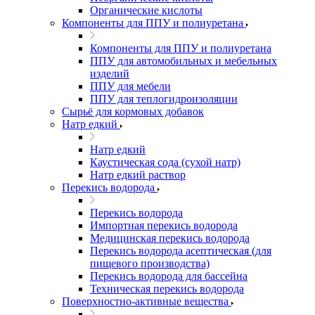
Органические кислоты
Компоненты для ППУ и полиуретана
Компоненты для ППУ и полиуретана
ППУ для автомобильных и мебельных
изделий
ППУ для мебели
ППУ для теплогидроизоляции
Сырьё для кормовых добавок
Натр едкий
Натр едкий
Каустическая сода (сухой натр)
Натр едкий раствор
Перекись водорода
Перекись водорода
Импортная перекись водорода
Медицинская перекись водорода
Перекись водорода асептическая (для
пищевого производства)
Перекись водорода для бассейна
Техническая перекись водорода
Поверхностно-активные вещества