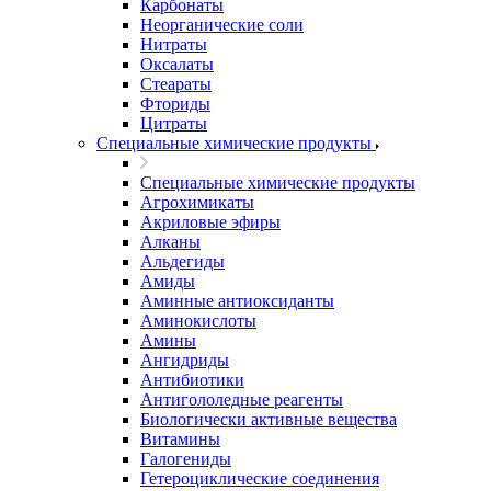
Карбонаты
Неорганические соли
Нитраты
Оксалаты
Стеараты
Фториды
Цитраты
Специальные химические продукты
Специальные химические продукты
Агрохимикаты
Акриловые эфиры
Алканы
Альдегиды
Амиды
Аминные антиоксиданты
Аминокислоты
Амины
Ангидриды
Антибиотики
Антигололедные реагенты
Биологически активные вещества
Витамины
Галогениды
Гетероциклические соединения