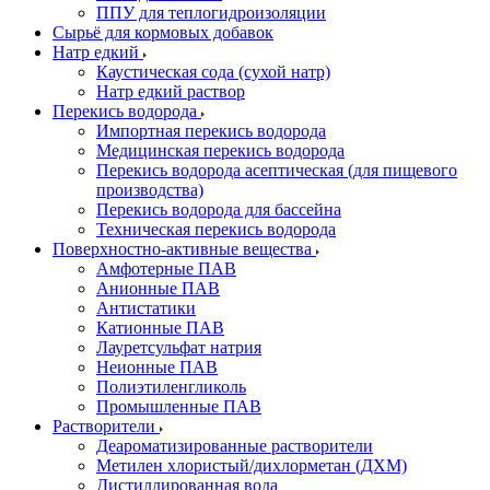
ППУ для теплогидроизоляции
Сырьё для кормовых добавок
Натр едкий
Каустическая сода (сухой натр)
Натр едкий раствор
Перекись водорода
Импортная перекись водорода
Медицинская перекись водорода
Перекись водорода асептическая (для пищевого
производства)
Перекись водорода для бассейна
Техническая перекись водорода
Поверхностно-активные вещества
Амфотерные ПАВ
Анионные ПАВ
Антистатики
Катионные ПАВ
Лауретсульфат натрия
Неионные ПАВ
Полиэтиленгликоль
Промышленные ПАВ
Растворители
Деароматизированные растворители
Метилен хлористый/дихлорметан (ДХМ)
Дистиллированная вода