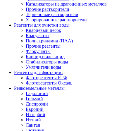
Катализаторы из драгоценных металлов
Прочие растворители
Терпеновые растворители
Хлорированные растворители
Реагенты для очистки воды
Кварцевый песок
Коагулянты
Полиакриламид (ПАА)
Прочие реагенты
Флокулянты
Биоцид и альгицид
Стабилизаторы воды
Умягчители воды
Реагенты для флотации
Флотореагенты БТФ
Флотореагенты Оксаль
Редкоземельные металлы
Гадолиний
Гольмий
Диспрозий
Европий
Иттербий
Иттрий
Лантан
Лютеций