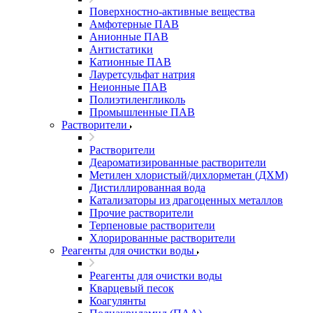
Поверхностно-активные вещества
Амфотерные ПАВ
Анионные ПАВ
Антистатики
Катионные ПАВ
Лауретсульфат натрия
Неионные ПАВ
Полиэтиленгликоль
Промышленные ПАВ
Растворители
Растворители
Деароматизированные растворители
Метилен хлористый/дихлорметан (ДХМ)
Дистиллированная вода
Катализаторы из драгоценных металлов
Прочие растворители
Терпеновые растворители
Хлорированные растворители
Реагенты для очистки воды
Реагенты для очистки воды
Кварцевый песок
Коагулянты