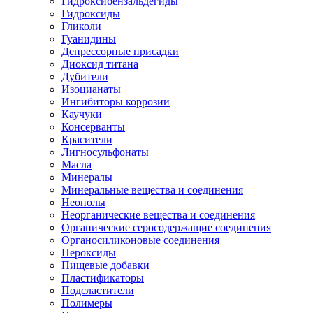
Гидроксибензальдегиды
Гидроксиды
Гликоли
Гуанидины
Депрессорные присадки
Диоксид титана
Дубители
Изоцианаты
Ингибиторы коррозии
Каучуки
Консерванты
Красители
Лигносульфонаты
Масла
Минералы
Минеральные вещества и соединения
Неонолы
Неорганические вещества и соединения
Органические серосодержащие соединения
Органосиликоновые соединения
Пероксиды
Пищевые добавки
Пластификаторы
Подсластители
Полимеры