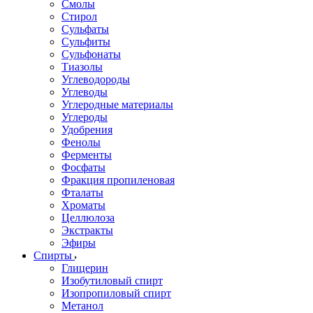
Смолы
Стирол
Сульфаты
Сульфиты
Сульфонаты
Тиазолы
Углеводороды
Углеводы
Углеродные материалы
Углероды
Удобрения
Фенолы
Ферменты
Фосфаты
Фракция пропиленовая
Фталаты
Хроматы
Целлюлоза
Экстракты
Эфиры
Спирты
Глицерин
Изобутиловый спирт
Изопропиловый спирт
Метанол