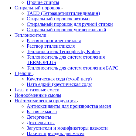
Прочие спирты
Стиральный порошок
TAED (Тетраацетилэтилендиамин)
Стиральный порошок автомат
Стиральный порошок для ручной стирки
Стиральный порошок универсальный
Теплоносители
Раствор пропиленгликоля
Раствор этиленгликоля
Теплоноситель Termoplus by Kuhler
Теплоноситель для систем отопления
TERMOPLUS
Теплоноситель для систем отопления БАРС
Щёлочи
Каустическая сода (сухой натр)
Натр едкий (каустическая сода)
Газы и газовые смеси
Ионообменные смолы
Нефтехимическая продукция
Антиоксиданты для производства масел
Базовые масла
Детергенты
Дисперсанты
Загустители и модификаторы вязкости
Пакеты присадок для масел