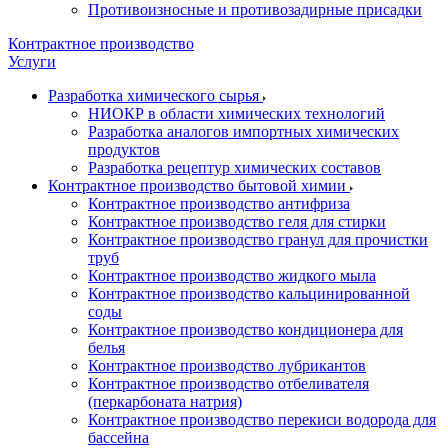
Противоизносные и противозадирные присадки
Контрактное производство
Услуги
Разработка химического сырья
НИОКР в области химических технологий
Разработка аналогов импортных химических
продуктов
Разработка рецептур химических составов
Контрактное производство бытовой химии
Контрактное производство антифриза
Контрактное производство геля для стирки
Контрактное производство гранул для прочистки
труб
Контрактное производство жидкого мыла
Контрактное производство кальцинированной
соды
Контрактное производство кондиционера для
белья
Контрактное производство лубрикантов
Контрактное производство отбеливателя
(перкарбоната натрия)
Контрактное производство перекиси водорода для
бассейна