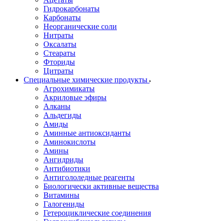
Гидрокарбонаты
Карбонаты
Неорганические соли
Нитраты
Оксалаты
Стеараты
Фториды
Цитраты
Специальные химические продукты
Агрохимикаты
Акриловые эфиры
Алканы
Альдегиды
Амиды
Аминные антиоксиданты
Аминокислоты
Амины
Ангидриды
Антибиотики
Антигололедные реагенты
Биологически активные вещества
Витамины
Галогениды
Гетероциклические соединения