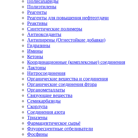
Полисахариды
Полиэтилены
Реагенты
Реагенты для повышения нефтеотдачи
Реактивы
Синтетические полимеры
Антиоксиданты
Антипирены (Огнестойкие добавки)
Гидразины
Имины
Кетоны
Координационные (комплексные) соединения
Лактоны
Нитросоединения
Органические вещества и соединения
Органические соединения фтора
Органометаллаты
Связующие вещества
Семикарбазиды
Скорлупа
Соединения азота
Триазены
Фармацевтическое сырьё
Флуоресцентные отбеливатели
Фосфины