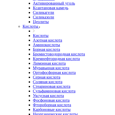
Активированный уголь
Ксантановая камедь
Силикагели
Силиказоли
Цеолиты
Кислоты
Кислоты
Азотная кислота
Аминокислоты
Борная кислота
Бромистоводородная кислота
Кремнефторидная кислота
Лимонная кислота
Муравьиная кислота
Ортофосфорная кислота
Серная кислота
Соляная кислота
Стеариновая кислота
Сульфаминовая кислота
Уксусная кислота
Фосфоновая кислота
Фтороборная кислота
Карбоновые кислоты
Неорганические кислоты