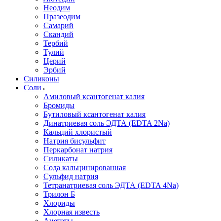
Неодим
Празеодим
Самарий
Скандий
Тербий
Тулий
Церий
Эрбий
Силиконы
Соли
Амиловый ксантогенат калия
Бромиды
Бутиловый ксантогенат калия
Динатриевая соль ЭДТА (EDTA 2Na)
Кальций хлористый
Натрия бисульфит
Перкарбонат натрия
Силикаты
Сода кальцинированная
Сульфид натрия
Тетранатриевая соль ЭДТА (EDTA 4Na)
Трилон Б
Хлориды
Хлорная известь
Ацетаты