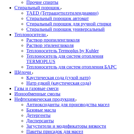
Прочие спирты
Стиральный порошок
TAED (Тетраацетилэтилендиамин)
Стиральный порошок автомат
Стиральный порошок для ручной стирки
Стиральный порошок универсальный
Теплоносители
Раствор пропиленгликоля
Раствор этиленгликоля
Теплоноситель Termoplus by Kuhler
Теплоноситель для систем отопления
TERMOPLUS
Теплоноситель для систем отопления БАРС
Щёлочи
Каустическая сода (сухой натр)
Натр едкий (каустическая сода)
Газы и газовые смеси
Ионообменные смолы
Нефтехимическая продукция
Антиоксиданты для производства масел
Базовые масла
Детергенты
Дисперсанты
Загустители и модификаторы вязкости
Пакеты присадок для масел