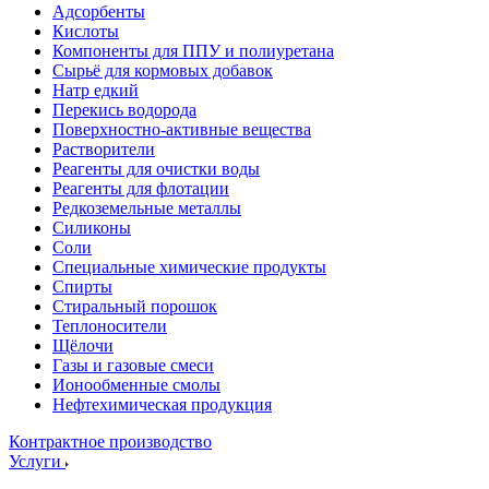
Адсорбенты
Кислоты
Компоненты для ППУ и полиуретана
Сырьё для кормовых добавок
Натр едкий
Перекись водорода
Поверхностно-активные вещества
Растворители
Реагенты для очистки воды
Реагенты для флотации
Редкоземельные металлы
Силиконы
Соли
Специальные химические продукты
Спирты
Стиральный порошок
Теплоносители
Щёлочи
Газы и газовые смеси
Ионообменные смолы
Нефтехимическая продукция
Контрактное производство
Услуги