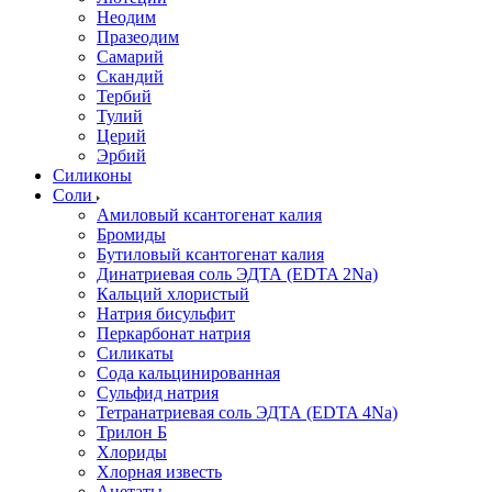
Неодим
Празеодим
Самарий
Скандий
Тербий
Тулий
Церий
Эрбий
Силиконы
Соли
Амиловый ксантогенат калия
Бромиды
Бутиловый ксантогенат калия
Динатриевая соль ЭДТА (EDTA 2Na)
Кальций хлористый
Натрия бисульфит
Перкарбонат натрия
Силикаты
Сода кальцинированная
Сульфид натрия
Тетранатриевая соль ЭДТА (EDTA 4Na)
Трилон Б
Хлориды
Хлорная известь
Ацетаты