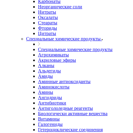
Карбонаты
Неорганические соли
Нитраты
Оксалаты
Стеараты
Фториды
Цитраты
Специальные химические продукты
Специальные химические продукты
Агрохимикаты
Акриловые эфиры
Алканы
Альдегиды
Амиды
Аминные антиоксиданты
Аминокислоты
Амины
Ангидриды
Антибиотики
Антигололедные реагенты
Биологически активные вещества
Витамины
Галогениды
Гетероциклические соединения