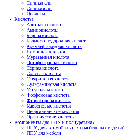
Силикагели
Силиказоли
Цеолиты
Кислоты
Азотная кислота
Аминокислоты
Борная кислота
Бромистоводородная кислота
Кремнефторидная кислота
Лимонная кислота
Муравьиная кислота
Ортофосфорная кислота
Серная кислота
Соляная кислота
Стеариновая кислота
Сульфаминовая кислота
Уксусная кислота
Фосфоновая кислота
Фтороборная кислота
Карбоновые кислоты
Неорганические кислоты
Органические кислоты
Компоненты для ППУ и полиуретана
ППУ для автомобильных и мебельных изделий
ППУ для мебели