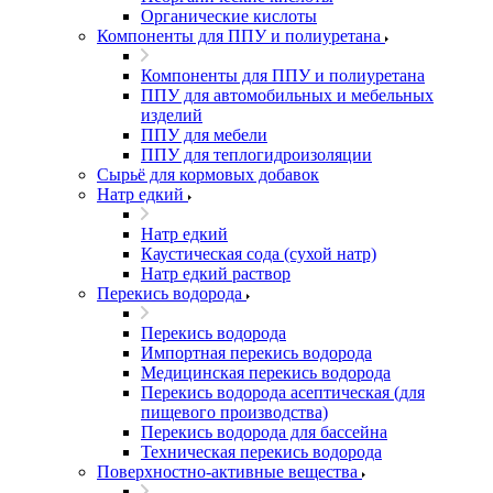
Органические кислоты
Компоненты для ППУ и полиуретана
Компоненты для ППУ и полиуретана
ППУ для автомобильных и мебельных
изделий
ППУ для мебели
ППУ для теплогидроизоляции
Сырьё для кормовых добавок
Натр едкий
Натр едкий
Каустическая сода (сухой натр)
Натр едкий раствор
Перекись водорода
Перекись водорода
Импортная перекись водорода
Медицинская перекись водорода
Перекись водорода асептическая (для
пищевого производства)
Перекись водорода для бассейна
Техническая перекись водорода
Поверхностно-активные вещества