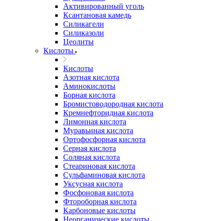
Активированный уголь
Ксантановая камедь
Силикагели
Силиказоли
Цеолиты
Кислоты
Кислоты
Азотная кислота
Аминокислоты
Борная кислота
Бромистоводородная кислота
Кремнефторидная кислота
Лимонная кислота
Муравьиная кислота
Ортофосфорная кислота
Серная кислота
Соляная кислота
Стеариновая кислота
Сульфаминовая кислота
Уксусная кислота
Фосфоновая кислота
Фтороборная кислота
Карбоновые кислоты
Неорганические кислоты