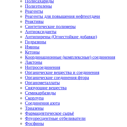
Полисахариды
Полиэтилены
Реагенты
Реагенты для повышения нефтеотдачи
Реактивы
Синтетические полимеры
Антиоксиданты
Антипирены (Огнестойкие добавки)
Гидразины
Имины
Кетоны
Координационные (комплексные) соединения
Лактоны
Нитросоединения
Органические вещества и соединения
Органические соединения фтора
Органометаллаты
Связующие вещества
Семикарбазиды
Скорлупа
Соединения азота
Триазены
Фармацевтическое сырьё
Флуоресцентные отбеливатели
Фосфины