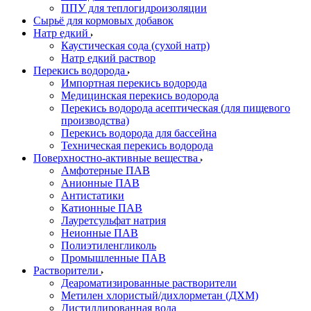
ППУ для теплогидроизоляции
Сырьё для кормовых добавок
Натр едкий
Каустическая сода (сухой натр)
Натр едкий раствор
Перекись водорода
Импортная перекись водорода
Медицинская перекись водорода
Перекись водорода асептическая (для пищевого
производства)
Перекись водорода для бассейна
Техническая перекись водорода
Поверхностно-активные вещества
Амфотерные ПАВ
Анионные ПАВ
Антистатики
Катионные ПАВ
Лауретсульфат натрия
Неионные ПАВ
Полиэтиленгликоль
Промышленные ПАВ
Растворители
Деароматизированные растворители
Метилен хлористый/дихлорметан (ДХМ)
Дистиллированная вода