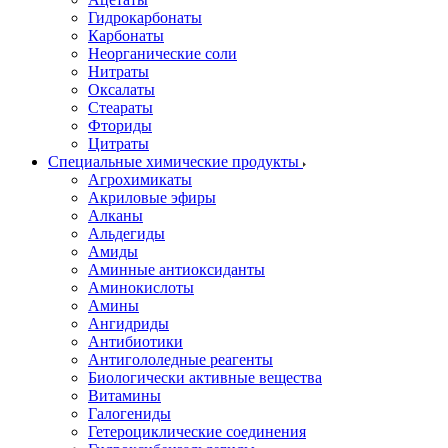
Гидрокарбонаты
Карбонаты
Неорганические соли
Нитраты
Оксалаты
Стеараты
Фториды
Цитраты
Специальные химические продукты
Агрохимикаты
Акриловые эфиры
Алканы
Альдегиды
Амиды
Аминные антиоксиданты
Аминокислоты
Амины
Ангидриды
Антибиотики
Антигололедные реагенты
Биологически активные вещества
Витамины
Галогениды
Гетероциклические соединения