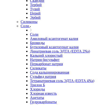
Скандий
Тербий
Тулий
Церий
Эрбий
Силиконы
Соли
Соли
Амиловый ксантогенат калия
Бромиды
Бутиловый ксантогенат калия
Динатриевая соль ЭДТА (EDTA 2Na)
Кальций хлористый
Натрия бисульфит
Перкарбонат натрия
Силикаты
Сода кальцинированная
Сульфид натрия
Тетранатриевая соль ЭДТА (EDTA 4Na)
Трилон Б
Хлориды
Хлорная известь
Ацетаты
Гидрокарбонаты