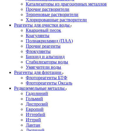
Катализаторы из драгоценных металлов
Прочие растворители
Терпеновые растворители
Хлорированные растворители
Реагенты для очистки воды
Кварцевый песок
Коагулянты
Полиакриламид (ПАА)
Прочие реагенты
Флокулянты
Биоцид и альгицид
Стабилизаторы воды
Умягчители воды
Реагенты для флотации
Флотореагенты БТФ
Флотореагенты Оксаль
Редкоземельные металлы
Гадолиний
Гольмий
Диспрозий
Европий
Иттербий
Иттрий
Лантан
Лютеций