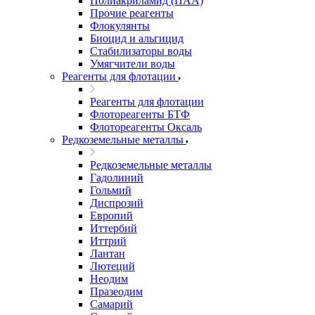
Полиакриламид (ПАА)
Прочие реагенты
Флокулянты
Биоцид и альгицид
Стабилизаторы воды
Умягчители воды
Реагенты для флотации
Реагенты для флотации
Флотореагенты БТФ
Флотореагенты Оксаль
Редкоземельные металлы
Редкоземельные металлы
Гадолиний
Гольмий
Диспрозий
Европий
Иттербий
Иттрий
Лантан
Лютеций
Неодим
Празеодим
Самарий