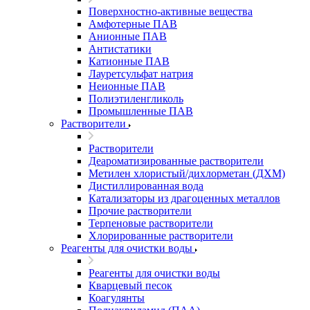
Поверхностно-активные вещества
Амфотерные ПАВ
Анионные ПАВ
Антистатики
Катионные ПАВ
Лауретсульфат натрия
Неионные ПАВ
Полиэтиленгликоль
Промышленные ПАВ
Растворители
Растворители
Деароматизированные растворители
Метилен хлористый/дихлорметан (ДХМ)
Дистиллированная вода
Катализаторы из драгоценных металлов
Прочие растворители
Терпеновые растворители
Хлорированные растворители
Реагенты для очистки воды
Реагенты для очистки воды
Кварцевый песок
Коагулянты