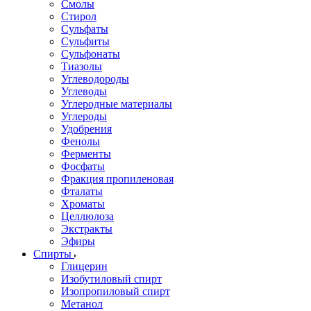
Смолы
Стирол
Сульфаты
Сульфиты
Сульфонаты
Тиазолы
Углеводороды
Углеводы
Углеродные материалы
Углероды
Удобрения
Фенолы
Ферменты
Фосфаты
Фракция пропиленовая
Фталаты
Хроматы
Целлюлоза
Экстракты
Эфиры
Спирты
Глицерин
Изобутиловый спирт
Изопропиловый спирт
Метанол