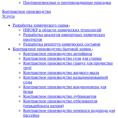
Противоизносные и противозадирные присадки
Контрактное производство
Услуги
Разработка химического сырья
НИОКР в области химических технологий
Разработка аналогов импортных химических
продуктов
Разработка рецептур химических составов
Контрактное производство бытовой химии
Контрактное производство антифриза
Контрактное производство геля для стирки
Контрактное производство гранул для прочистки
труб
Контрактное производство жидкого мыла
Контрактное производство кальцинированной
соды
Контрактное производство кондиционера для
белья
Контрактное производство лубрикантов
Контрактное производство отбеливателя
(перкарбоната натрия)
Контрактное производство перекиси водорода для
бассейна