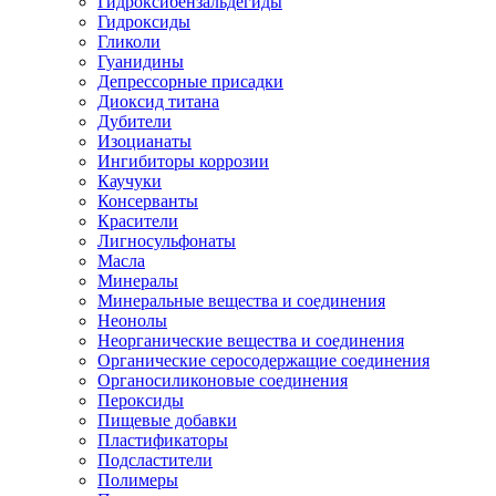
Гидроксибензальдегиды
Гидроксиды
Гликоли
Гуанидины
Депрессорные присадки
Диоксид титана
Дубители
Изоцианаты
Ингибиторы коррозии
Каучуки
Консерванты
Красители
Лигносульфонаты
Масла
Минералы
Минеральные вещества и соединения
Неонолы
Неорганические вещества и соединения
Органические серосодержащие соединения
Органосиликоновые соединения
Пероксиды
Пищевые добавки
Пластификаторы
Подсластители
Полимеры