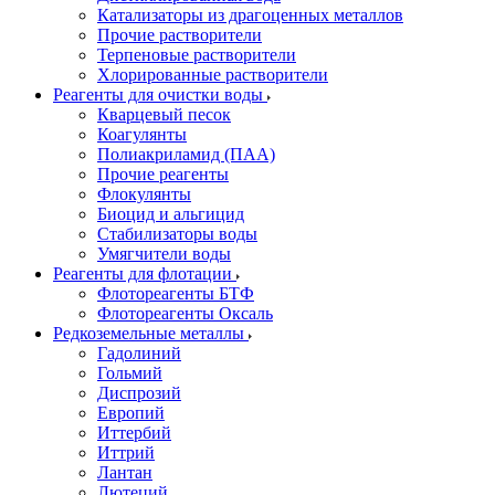
Катализаторы из драгоценных металлов
Прочие растворители
Терпеновые растворители
Хлорированные растворители
Реагенты для очистки воды
Кварцевый песок
Коагулянты
Полиакриламид (ПАА)
Прочие реагенты
Флокулянты
Биоцид и альгицид
Стабилизаторы воды
Умягчители воды
Реагенты для флотации
Флотореагенты БТФ
Флотореагенты Оксаль
Редкоземельные металлы
Гадолиний
Гольмий
Диспрозий
Европий
Иттербий
Иттрий
Лантан
Лютеций