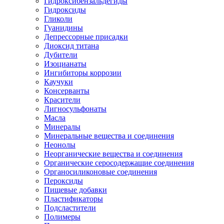
Гидроксибензальдегиды
Гидроксиды
Гликоли
Гуанидины
Депрессорные присадки
Диоксид титана
Дубители
Изоцианаты
Ингибиторы коррозии
Каучуки
Консерванты
Красители
Лигносульфонаты
Масла
Минералы
Минеральные вещества и соединения
Неонолы
Неорганические вещества и соединения
Органические серосодержащие соединения
Органосиликоновые соединения
Пероксиды
Пищевые добавки
Пластификаторы
Подсластители
Полимеры