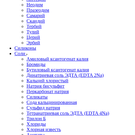
Неодим
Празеодим
Самарий
Скандий
Тербий
Тулий
Церий
Эрбий
Силиконы
Соли
Амиловый ксантогенат калия
Бромиды
Бутиловый ксантогенат калия
Динатриевая соль ЭДТА (EDTA 2Na)
Кальций хлористый
Натрия бисульфит
Перкарбонат натрия
Силикаты
Сода кальцинированная
Сульфид натрия
Тетранатриевая соль ЭДТА (EDTA 4Na)
Трилон Б
Хлориды
Хлорная известь
Ацетаты