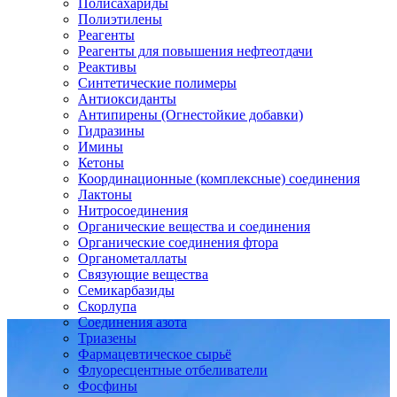
Полисахариды
Полиэтилены
Реагенты
Реагенты для повышения нефтеотдачи
Реактивы
Синтетические полимеры
Антиоксиданты
Антипирены (Огнестойкие добавки)
Гидразины
Имины
Кетоны
Координационные (комплексные) соединения
Лактоны
Нитросоединения
Органические вещества и соединения
Органические соединения фтора
Органометаллаты
Связующие вещества
Семикарбазиды
Скорлупа
Соединения азота
Триазены
Фармацевтическое сырьё
Флуоресцентные отбеливатели
Фосфины