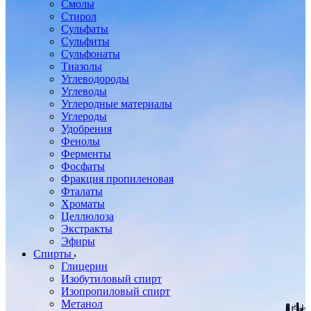
Смолы
Стирол
Сульфаты
Сульфиты
Сульфонаты
Тиазолы
Углеводороды
Углеводы
Углеродные материалы
Углероды
Удобрения
Фенолы
Ферменты
Фосфаты
Фракция пропиленовая
Фталаты
Хроматы
Целлюлоза
Экстракты
Эфиры
Спирты
Глицерин
Изобутиловый спирт
Изопропиловый спирт
Метанол