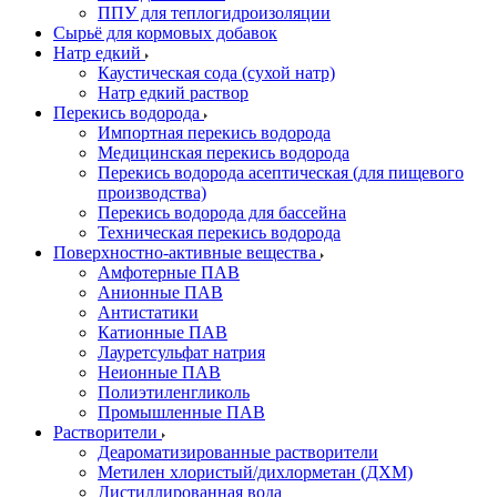
ППУ для теплогидроизоляции
Сырьё для кормовых добавок
Натр едкий
Каустическая сода (сухой натр)
Натр едкий раствор
Перекись водорода
Импортная перекись водорода
Медицинская перекись водорода
Перекись водорода асептическая (для пищевого
производства)
Перекись водорода для бассейна
Техническая перекись водорода
Поверхностно-активные вещества
Амфотерные ПАВ
Анионные ПАВ
Антистатики
Катионные ПАВ
Лауретсульфат натрия
Неионные ПАВ
Полиэтиленгликоль
Промышленные ПАВ
Растворители
Деароматизированные растворители
Метилен хлористый/дихлорметан (ДХМ)
Дистиллированная вода