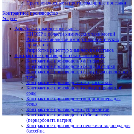
Противоизносные и противозадирные присадки
Контрактное производство
Услуги
Разработка химического сырья
НИОКР в области химических технологий
Разработка аналогов импортных химических
продуктов
Разработка рецептур химических составов
Контрактное производство бытовой химии
Контрактное производство антифриза
Контрактное производство геля для стирки
Контрактное производство гранул для прочистки
труб
Контрактное производство жидкого мыла
Контрактное производство кальцинированной
соды
Контрактное производство кондиционера для
белья
Контрактное производство лубрикантов
Контрактное производство отбеливателя
(перкарбоната натрия)
Контрактное производство перекиси водорода для
бассейна