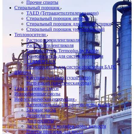
Прочие спирты
Стиральный порошок
TAED (Тетраацетилэтилендиамин)
Стиральный порошок автомат
Стиральный порошок для ручной стирки
Стиральный порошок универсальный
Теплоносители
Раствор пропиленгликоля
Раствор этиленгликоля
Теплоноситель Termoplus by Kuhler
Теплоноситель для систем отопления
TERMOPLUS
Теплоноситель для систем отопления БАРС
Щёлочи
Каустическая сода (сухой натр)
Натр едкий (каустическая сода)
Газы и газовые смеси
Ионообменные смолы
Нефтехимическая продукция
Антиоксиданты для производства масел
Базовые масла
Детергенты
Дисперсанты
Загустители и модификаторы вязкости
Пакеты присадок для масел