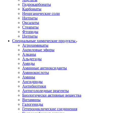
Гидрокарбонаты
Карбонаты
Неорганические соли
Нитраты
Оксалаты
Стеараты
Фториды
Цитраты
Специальные химические продукты
Агрохимикаты
Акриловые эфиры
Алканы
Альдегиды
Амиды
Аминные антиоксиданты
Аминокислоты
Амины
Ангидриды
Антибиотики
Антигололедные реагенты
Биологически активные вещества
Витамины
Галогениды
Гетероциклические соединения