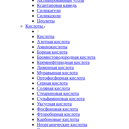
Активированный уголь
Ксантановая камедь
Силикагели
Силиказоли
Цеолиты
Кислоты
Кислоты
Азотная кислота
Аминокислоты
Борная кислота
Бромистоводородная кислота
Кремнефторидная кислота
Лимонная кислота
Муравьиная кислота
Ортофосфорная кислота
Серная кислота
Соляная кислота
Стеариновая кислота
Сульфаминовая кислота
Уксусная кислота
Фосфоновая кислота
Фтороборная кислота
Карбоновые кислоты
Неорганические кислоты