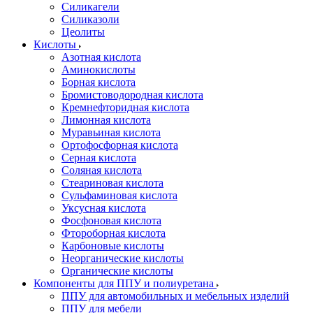
Силикагели
Силиказоли
Цеолиты
Кислоты
Азотная кислота
Аминокислоты
Борная кислота
Бромистоводородная кислота
Кремнефторидная кислота
Лимонная кислота
Муравьиная кислота
Ортофосфорная кислота
Серная кислота
Соляная кислота
Стеариновая кислота
Сульфаминовая кислота
Уксусная кислота
Фосфоновая кислота
Фтороборная кислота
Карбоновые кислоты
Неорганические кислоты
Органические кислоты
Компоненты для ППУ и полиуретана
ППУ для автомобильных и мебельных изделий
ППУ для мебели