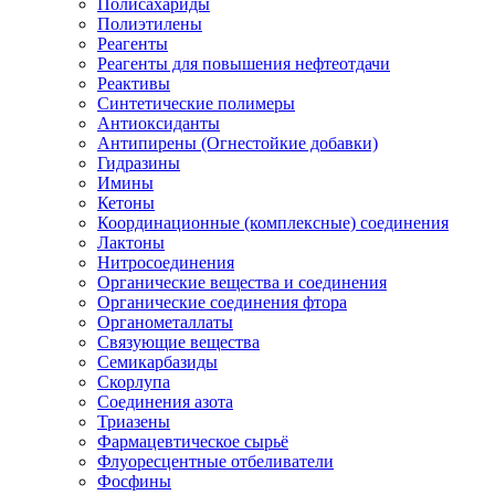
Полисахариды
Полиэтилены
Реагенты
Реагенты для повышения нефтеотдачи
Реактивы
Синтетические полимеры
Антиоксиданты
Антипирены (Огнестойкие добавки)
Гидразины
Имины
Кетоны
Координационные (комплексные) соединения
Лактоны
Нитросоединения
Органические вещества и соединения
Органические соединения фтора
Органометаллаты
Связующие вещества
Семикарбазиды
Скорлупа
Соединения азота
Триазены
Фармацевтическое сырьё
Флуоресцентные отбеливатели
Фосфины