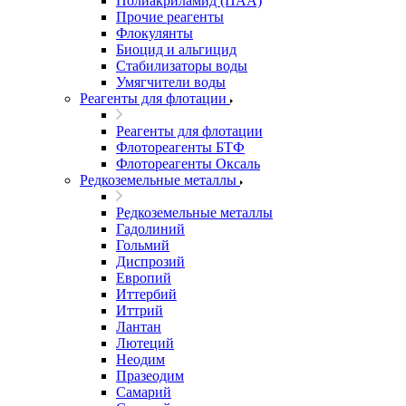
Полиакриламид (ПАА)
Прочие реагенты
Флокулянты
Биоцид и альгицид
Стабилизаторы воды
Умягчители воды
Реагенты для флотации
Реагенты для флотации
Флотореагенты БТФ
Флотореагенты Оксаль
Редкоземельные металлы
Редкоземельные металлы
Гадолиний
Гольмий
Диспрозий
Европий
Иттербий
Иттрий
Лантан
Лютеций
Неодим
Празеодим
Самарий