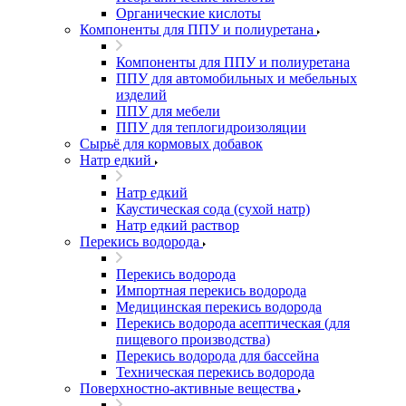
Органические кислоты
Компоненты для ППУ и полиуретана
Компоненты для ППУ и полиуретана
ППУ для автомобильных и мебельных
изделий
ППУ для мебели
ППУ для теплогидроизоляции
Сырьё для кормовых добавок
Натр едкий
Натр едкий
Каустическая сода (сухой натр)
Натр едкий раствор
Перекись водорода
Перекись водорода
Импортная перекись водорода
Медицинская перекись водорода
Перекись водорода асептическая (для
пищевого производства)
Перекись водорода для бассейна
Техническая перекись водорода
Поверхностно-активные вещества