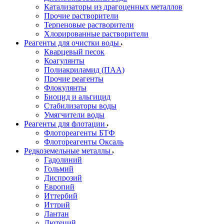
Катализаторы из драгоценных металлов
Прочие растворители
Терпеновые растворители
Хлорированные растворители
Реагенты для очистки воды
Кварцевый песок
Коагулянты
Полиакриламид (ПАА)
Прочие реагенты
Флокулянты
Биоцид и альгицид
Стабилизаторы воды
Умягчители воды
Реагенты для флотации
Флотореагенты БТФ
Флотореагенты Оксаль
Редкоземельные металлы
Гадолиний
Гольмий
Диспрозий
Европий
Иттербий
Иттрий
Лантан
Лютеций