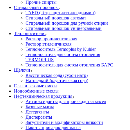
Прочие спирты
Стиральный порошок
TAED (Тетраацетилэтилендиамин)
Стиральный порошок автомат
Стиральный порошок для ручной стирки
Стиральный порошок универсальный
Теплоносители
Раствор пропиленгликоля
Раствор этиленгликоля
Теплоноситель Termoplus by Kuhler
Теплоноситель для систем отопления
TERMOPLUS
Теплоноситель для систем отопления БАРС
Щёлочи
Каустическая сода (сухой натр)
Натр едкий (каустическая сода)
Газы и газовые смеси
Ионообменные смолы
Нефтехимическая продукция
Антиоксиданты для производства масел
Базовые масла
Детергенты
Дисперсанты
Загустители и модификаторы вязкости
Пакеты присадок для масел