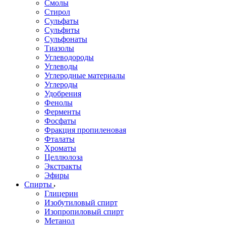
Смолы
Стирол
Сульфаты
Сульфиты
Сульфонаты
Тиазолы
Углеводороды
Углеводы
Углеродные материалы
Углероды
Удобрения
Фенолы
Ферменты
Фосфаты
Фракция пропиленовая
Фталаты
Хроматы
Целлюлоза
Экстракты
Эфиры
Спирты
Глицерин
Изобутиловый спирт
Изопропиловый спирт
Метанол