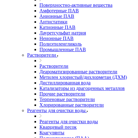
Поверхностно-активные вещества
Амфотерные ПАВ
Анионные ПАВ
Антистатики
Катионные ПАВ
Лауретсульфат натрия
Неионные ПАВ
Полиэтиленгликоль
Промышленные ПАВ
Растворители
Растворители
Деароматизированные растворители
Метилен хлористый/дихлорметан (ДХМ)
Дистиллированная вода
Катализаторы из драгоценных металлов
Прочие растворители
Терпеновые растворители
Хлорированные растворители
Реагенты для очистки воды
Реагенты для очистки воды
Кварцевый песок
Коагулянты