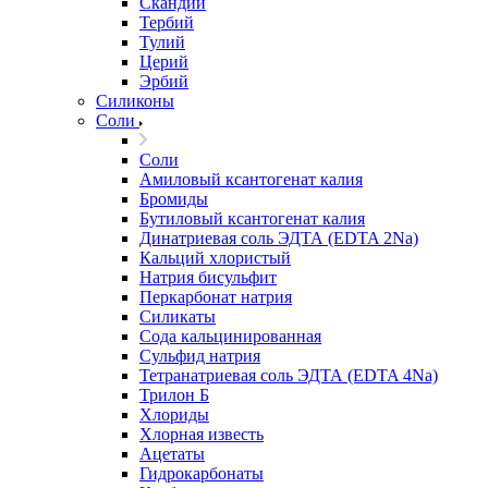
Скандий
Тербий
Тулий
Церий
Эрбий
Силиконы
Соли
Соли
Амиловый ксантогенат калия
Бромиды
Бутиловый ксантогенат калия
Динатриевая соль ЭДТА (EDTA 2Na)
Кальций хлористый
Натрия бисульфит
Перкарбонат натрия
Силикаты
Сода кальцинированная
Сульфид натрия
Тетранатриевая соль ЭДТА (EDTA 4Na)
Трилон Б
Хлориды
Хлорная известь
Ацетаты
Гидрокарбонаты