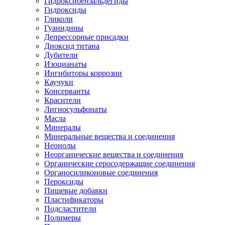
Гидроксибензальдегиды
Гидроксиды
Гликоли
Гуанидины
Депрессорные присадки
Диоксид титана
Дубители
Изоцианаты
Ингибиторы коррозии
Каучуки
Консерванты
Красители
Лигносульфонаты
Масла
Минералы
Минеральные вещества и соединения
Неонолы
Неорганические вещества и соединения
Органические серосодержащие соединения
Органосиликоновые соединения
Пероксиды
Пищевые добавки
Пластификаторы
Подсластители
Полимеры