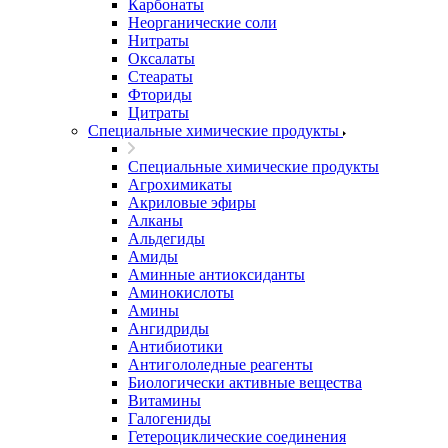
Карбонаты
Неорганические соли
Нитраты
Оксалаты
Стеараты
Фториды
Цитраты
Специальные химические продукты
Специальные химические продукты
Агрохимикаты
Акриловые эфиры
Алканы
Альдегиды
Амиды
Аминные антиоксиданты
Аминокислоты
Амины
Ангидриды
Антибиотики
Антигололедные реагенты
Биологически активные вещества
Витамины
Галогениды
Гетероциклические соединения