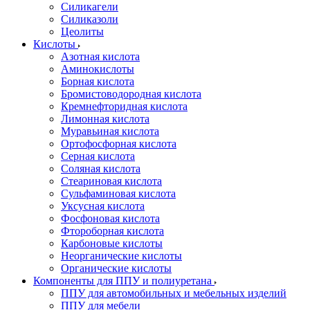
Силикагели
Силиказоли
Цеолиты
Кислоты
Азотная кислота
Аминокислоты
Борная кислота
Бромистоводородная кислота
Кремнефторидная кислота
Лимонная кислота
Муравьиная кислота
Ортофосфорная кислота
Серная кислота
Соляная кислота
Стеариновая кислота
Сульфаминовая кислота
Уксусная кислота
Фосфоновая кислота
Фтороборная кислота
Карбоновые кислоты
Неорганические кислоты
Органические кислоты
Компоненты для ППУ и полиуретана
ППУ для автомобильных и мебельных изделий
ППУ для мебели