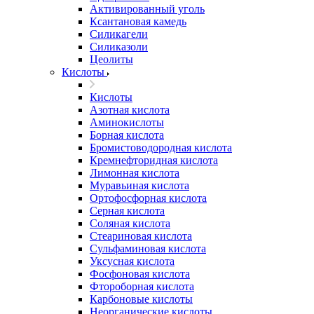
Активированный уголь
Ксантановая камедь
Силикагели
Силиказоли
Цеолиты
Кислоты
Кислоты
Азотная кислота
Аминокислоты
Борная кислота
Бромистоводородная кислота
Кремнефторидная кислота
Лимонная кислота
Муравьиная кислота
Ортофосфорная кислота
Серная кислота
Соляная кислота
Стеариновая кислота
Сульфаминовая кислота
Уксусная кислота
Фосфоновая кислота
Фтороборная кислота
Карбоновые кислоты
Неорганические кислоты