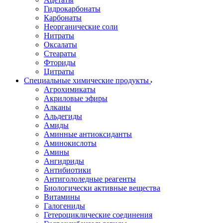
Гидрокарбонаты
Карбонаты
Неорганические соли
Нитраты
Оксалаты
Стеараты
Фториды
Цитраты
Специальные химические продукты
Агрохимикаты
Акриловые эфиры
Алканы
Альдегиды
Амиды
Аминные антиоксиданты
Аминокислоты
Амины
Ангидриды
Антибиотики
Антигололедные реагенты
Биологически активные вещества
Витамины
Галогениды
Гетероциклические соединения