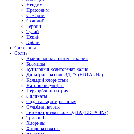
Неодим
Празеодим
Самарий
Скандий
Тербий
Тулий
Церий
Эрбий
Силиконы
Соли
Амиловый ксантогенат калия
Бромиды
Бутиловый ксантогенат калия
Динатриевая соль ЭДТА (EDTA 2Na)
Кальций хлористый
Натрия бисульфит
Перкарбонат натрия
Силикаты
Сода кальцинированная
Сульфид натрия
Тетранатриевая соль ЭДТА (EDTA 4Na)
Трилон Б
Хлориды
Хлорная известь
Ацетаты