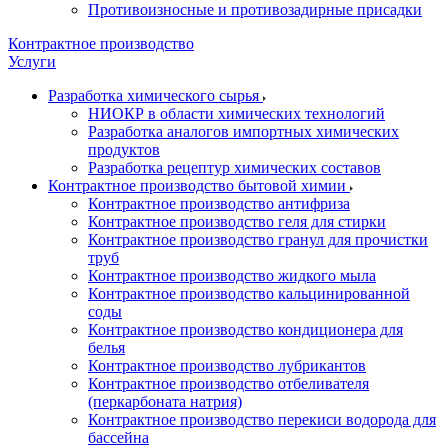
Противоизносные и противозадирные присадки
Контрактное производство
Услуги
Разработка химического сырья
НИОКР в области химических технологий
Разработка аналогов импортных химических
продуктов
Разработка рецептур химических составов
Контрактное производство бытовой химии
Контрактное производство антифриза
Контрактное производство геля для стирки
Контрактное производство гранул для прочистки
труб
Контрактное производство жидкого мыла
Контрактное производство кальцинированной
соды
Контрактное производство кондиционера для
белья
Контрактное производство лубрикантов
Контрактное производство отбеливателя
(перкарбоната натрия)
Контрактное производство перекиси водорода для
бассейна