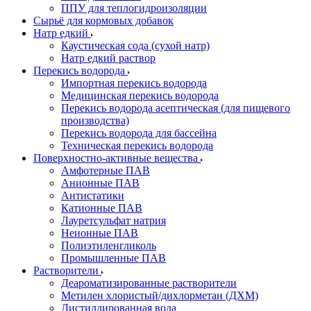
ППУ для теплогидроизоляции
Сырьё для кормовых добавок
Натр едкий
Каустическая сода (сухой натр)
Натр едкий раствор
Перекись водорода
Импортная перекись водорода
Медицинская перекись водорода
Перекись водорода асептическая (для пищевого
производства)
Перекись водорода для бассейна
Техническая перекись водорода
Поверхностно-активные вещества
Амфотерные ПАВ
Анионные ПАВ
Антистатики
Катионные ПАВ
Лауретсульфат натрия
Неионные ПАВ
Полиэтиленгликоль
Промышленные ПАВ
Растворители
Деароматизированные растворители
Метилен хлористый/дихлорметан (ДХМ)
Дистиллированная вода