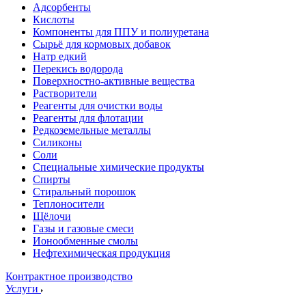
Адсорбенты
Кислоты
Компоненты для ППУ и полиуретана
Сырьё для кормовых добавок
Натр едкий
Перекись водорода
Поверхностно-активные вещества
Растворители
Реагенты для очистки воды
Реагенты для флотации
Редкоземельные металлы
Силиконы
Соли
Специальные химические продукты
Спирты
Стиральный порошок
Теплоносители
Щёлочи
Газы и газовые смеси
Ионообменные смолы
Нефтехимическая продукция
Контрактное производство
Услуги