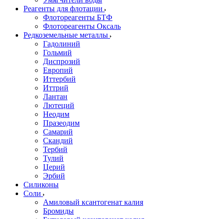
Реагенты для флотации
Флотореагенты БТФ
Флотореагенты Оксаль
Редкоземельные металлы
Гадолиний
Гольмий
Диспрозий
Европий
Иттербий
Иттрий
Лантан
Лютеций
Неодим
Празеодим
Самарий
Скандий
Тербий
Тулий
Церий
Эрбий
Силиконы
Соли
Амиловый ксантогенат калия
Бромиды