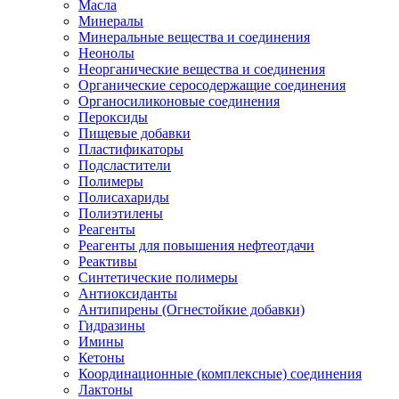
Масла
Минералы
Минеральные вещества и соединения
Неонолы
Неорганические вещества и соединения
Органические серосодержащие соединения
Органосиликоновые соединения
Пероксиды
Пищевые добавки
Пластификаторы
Подсластители
Полимеры
Полисахариды
Полиэтилены
Реагенты
Реагенты для повышения нефтеотдачи
Реактивы
Синтетические полимеры
Антиоксиданты
Антипирены (Огнестойкие добавки)
Гидразины
Имины
Кетоны
Координационные (комплексные) соединения
Лактоны