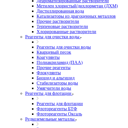
Деароматизированные растворители
Метилен хлористый/дихлорметан (ДХМ)
Дистиллированная вода
Катализаторы из драгоценных металлов
Прочие растворители
Терпеновые растворители
Хлорированные растворители
Реагенты для очистки воды
Реагенты для очистки воды
Кварцевый песок
Коагулянты
Полиакриламид (ПАА)
Прочие реагенты
Флокулянты
Биоцид и альгицид
Стабилизаторы воды
Умягчители воды
Реагенты для флотации
Реагенты для флотации
Флотореагенты БТФ
Флотореагенты Оксаль
Редкоземельные металлы