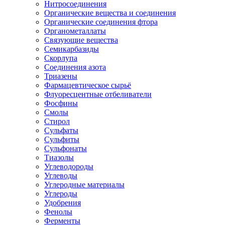
Нитросоединения
Органические вещества и соединения
Органические соединения фтора
Органометаллаты
Связующие вещества
Семикарбазиды
Скорлупа
Соединения азота
Триазены
Фармацевтическое сырьё
Флуоресцентные отбеливатели
Фосфины
Смолы
Стирол
Сульфаты
Сульфиты
Сульфонаты
Тиазолы
Углеводороды
Углеводы
Углеродные материалы
Углероды
Удобрения
Фенолы
Ферменты