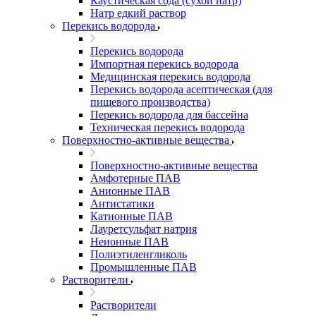
Каустическая сода (сухой натр)
Натр едкий раствор
Перекись водорода
Перекись водорода
Импортная перекись водорода
Медицинская перекись водорода
Перекись водорода асептическая (для
пищевого производства)
Перекись водорода для бассейна
Техническая перекись водорода
Поверхностно-активные вещества
Поверхностно-активные вещества
Амфотерные ПАВ
Анионные ПАВ
Антистатики
Катионные ПАВ
Лауретсульфат натрия
Неионные ПАВ
Полиэтиленгликоль
Промышленные ПАВ
Растворители
Растворители