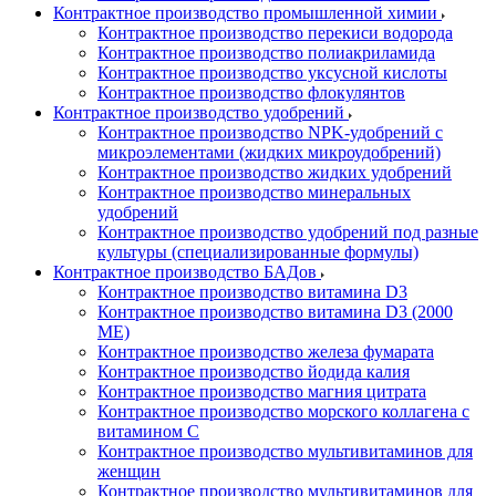
Контрактное производство промышленной химии
Контрактное производство перекиси водорода
Контрактное производство полиакриламида
Контрактное производство уксусной кислоты
Контрактное производство флокулянтов
Контрактное производство удобрений
Контрактное производство NPK-удобрений с
микроэлементами (жидких микроудобрений)
Контрактное производство жидких удобрений
Контрактное производство минеральных
удобрений
Контрактное производство удобрений под разные
культуры (специализированные формулы)
Контрактное производство БАДов
Контрактное производство витамина D3
Контрактное производство витамина D3 (2000
МЕ)
Контрактное производство железа фумарата
Контрактное производство йодида калия
Контрактное производство магния цитрата
Контрактное производство морского коллагена с
витамином С
Контрактное производство мультивитаминов для
женщин
Контрактное производство мультивитаминов для