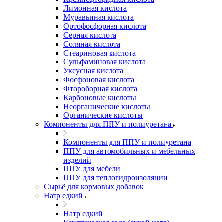
Лимонная кислота
Муравьиная кислота
Ортофосфорная кислота
Серная кислота
Соляная кислота
Стеариновая кислота
Сульфаминовая кислота
Уксусная кислота
Фосфоновая кислота
Фтороборная кислота
Карбоновые кислоты
Неорганические кислоты
Органические кислоты
Компоненты для ППУ и полиуретана
Компоненты для ППУ и полиуретана
ППУ для автомобильных и мебельных
изделий
ППУ для мебели
ППУ для теплогидроизоляции
Сырьё для кормовых добавок
Натр едкий
Натр едкий