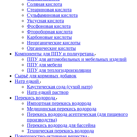
Соляная кислота
Стеариновая кислота
Сульфаминовая кислота
Уксусная кислота
Фосфоновая кислота
Фтороборная кислота
Карбоновые кислоты
Неорганические кислоты
Органические кислоты
Компоненты для ППУ и полиуретана
ППУ для автомобильных и мебельных изделий
ППУ для мебели
ППУ для теплогидроизоляции
Сырьё для кормовых добавок
Натр едкий
Каустическая сода (сухой натр)
Натр едкий раствор
Перекись водорода
Импортная перекись водорода
Медицинская перекись водорода
Перекись водорода асептическая (для пищевого
производства)
Перекись водорода для бассейна
Техническая перекись водорода
Поверхностно-активные вещества