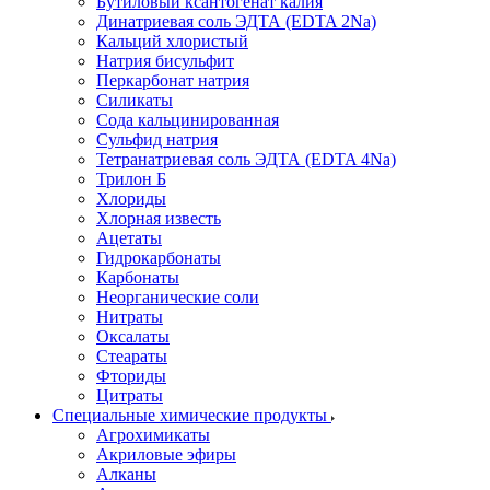
Бутиловый ксантогенат калия
Динатриевая соль ЭДТА (EDTA 2Na)
Кальций хлористый
Натрия бисульфит
Перкарбонат натрия
Силикаты
Сода кальцинированная
Сульфид натрия
Тетранатриевая соль ЭДТА (EDTA 4Na)
Трилон Б
Хлориды
Хлорная известь
Ацетаты
Гидрокарбонаты
Карбонаты
Неорганические соли
Нитраты
Оксалаты
Стеараты
Фториды
Цитраты
Специальные химические продукты
Агрохимикаты
Акриловые эфиры
Алканы