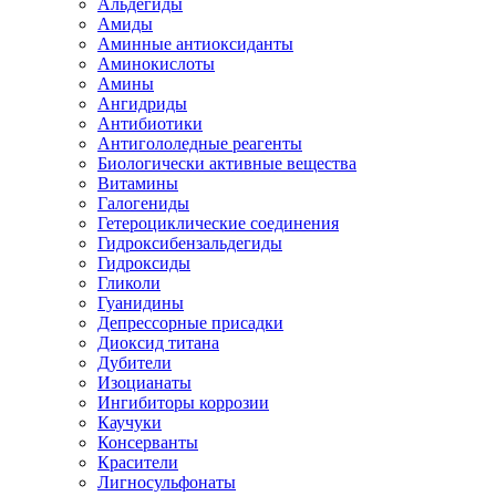
Альдегиды
Амиды
Аминные антиоксиданты
Аминокислоты
Амины
Ангидриды
Антибиотики
Антигололедные реагенты
Биологически активные вещества
Витамины
Галогениды
Гетероциклические соединения
Гидроксибензальдегиды
Гидроксиды
Гликоли
Гуанидины
Депрессорные присадки
Диоксид титана
Дубители
Изоцианаты
Ингибиторы коррозии
Каучуки
Консерванты
Красители
Лигносульфонаты