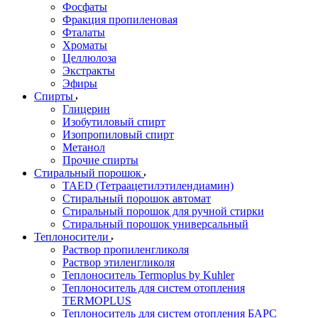
Фосфаты
Фракция пропиленовая
Фталаты
Хроматы
Целлюлоза
Экстракты
Эфиры
Спирты
Глицерин
Изобутиловый спирт
Изопропиловый спирт
Метанол
Прочие спирты
Стиральный порошок
TAED (Тетраацетилэтилендиамин)
Стиральный порошок автомат
Стиральный порошок для ручной стирки
Стиральный порошок универсальный
Теплоносители
Раствор пропиленгликоля
Раствор этиленгликоля
Теплоноситель Termoplus by Kuhler
Теплоноситель для систем отопления
TERMOPLUS
Теплоноситель для систем отопления БАРС