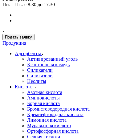
Пн. – Пт.: с 8:30 до 17:30
Подать заявку
Продукция
Адсорбенты
Активированный уголь
Ксантановая камедь
Силикагели
Силиказоли
Цеолиты
Кислоты
Азотная кислота
Аминокислоты
Борная кислота
Бромистоводородная кислота
Кремнефторидная кислота
Лимонная кислота
Муравьиная кислота
Ортофосфорная кислота
Серная кислота