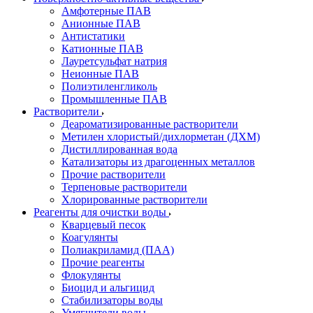
Амфотерные ПАВ
Анионные ПАВ
Антистатики
Катионные ПАВ
Лауретсульфат натрия
Неионные ПАВ
Полиэтиленгликоль
Промышленные ПАВ
Растворители
Деароматизированные растворители
Метилен хлористый/дихлорметан (ДХМ)
Дистиллированная вода
Катализаторы из драгоценных металлов
Прочие растворители
Терпеновые растворители
Хлорированные растворители
Реагенты для очистки воды
Кварцевый песок
Коагулянты
Полиакриламид (ПАА)
Прочие реагенты
Флокулянты
Биоцид и альгицид
Стабилизаторы воды
Умягчители воды