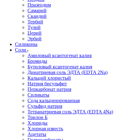
Празеодим
Самарий
Скандий
Тербий
Тулий
Церий
Эрбий
Силиконы
Соли
Амиловый ксантогенат калия
Бромиды
Бутиловый ксантогенат калия
Динатриевая соль ЭДТА (EDTA 2Na)
Кальций хлористый
Натрия бисульфит
Перкарбонат натрия
Силикаты
Сода кальцинированная
Сульфид натрия
Тетранатриевая соль ЭДТА (EDTA 4Na)
Трилон Б
Хлориды
Хлорная известь
Ацетаты
Гидрокарбонаты