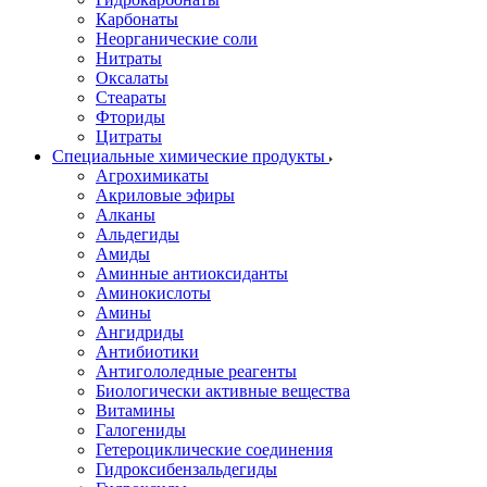
Карбонаты
Неорганические соли
Нитраты
Оксалаты
Стеараты
Фториды
Цитраты
Специальные химические продукты
Агрохимикаты
Акриловые эфиры
Алканы
Альдегиды
Амиды
Аминные антиоксиданты
Аминокислоты
Амины
Ангидриды
Антибиотики
Антигололедные реагенты
Биологически активные вещества
Витамины
Галогениды
Гетероциклические соединения
Гидроксибензальдегиды