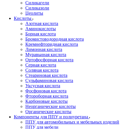
Силикагели
Силиказоли
Цеолиты
Кислоты
Азотная кислота
Аминокислоты
Борная кислота
Бромистоводородная кислота
Кремнефторидная кислота
Лимонная кислота
Муравьиная кислота
Ортофосфорная кислота
Серная кислота
Соляная кислота
Стеариновая кислота
Сульфаминовая кислота
Уксусная кислота
Фосфоновая кислота
Фтороборная кислота
Карбоновые кислоты
Неорганические кислоты
Органические кислоты
Компоненты для ППУ и полиуретана
ППУ для автомобильных и мебельных изделий
ППУ для мебели