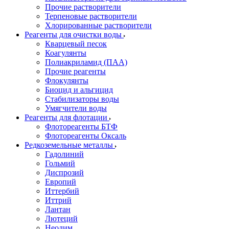
Прочие растворители
Терпеновые растворители
Хлорированные растворители
Реагенты для очистки воды
Кварцевый песок
Коагулянты
Полиакриламид (ПАА)
Прочие реагенты
Флокулянты
Биоцид и альгицид
Стабилизаторы воды
Умягчители воды
Реагенты для флотации
Флотореагенты БТФ
Флотореагенты Оксаль
Редкоземельные металлы
Гадолиний
Гольмий
Диспрозий
Европий
Иттербий
Иттрий
Лантан
Лютеций
Неодим