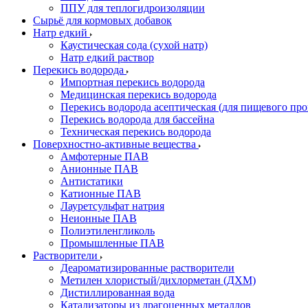
ППУ для теплогидроизоляции
Сырьё для кормовых добавок
Натр едкий
Каустическая сода (сухой натр)
Натр едкий раствор
Перекись водорода
Импортная перекись водорода
Медицинская перекись водорода
Перекись водорода асептическая (для пищевого про
Перекись водорода для бассейна
Техническая перекись водорода
Поверхностно-активные вещества
Амфотерные ПАВ
Анионные ПАВ
Антистатики
Катионные ПАВ
Лауретсульфат натрия
Неионные ПАВ
Полиэтиленгликоль
Промышленные ПАВ
Растворители
Деароматизированные растворители
Метилен хлористый/дихлорметан (ДХМ)
Дистиллированная вода
Катализаторы из драгоценных металлов