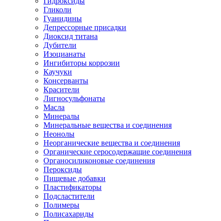
Гидроксиды
Гликоли
Гуанидины
Депрессорные присадки
Диоксид титана
Дубители
Изоцианаты
Ингибиторы коррозии
Каучуки
Консерванты
Красители
Лигносульфонаты
Масла
Минералы
Минеральные вещества и соединения
Неонолы
Неорганические вещества и соединения
Органические серосодержащие соединения
Органосиликоновые соединения
Пероксиды
Пищевые добавки
Пластификаторы
Подсластители
Полимеры
Полисахариды