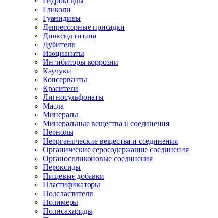
Гидроксиды
Гликоли
Гуанидины
Депрессорные присадки
Диоксид титана
Дубители
Изоцианаты
Ингибиторы коррозии
Каучуки
Консерванты
Красители
Лигносульфонаты
Масла
Минералы
Минеральные вещества и соединения
Неонолы
Неорганические вещества и соединения
Органические серосодержащие соединения
Органосиликоновые соединения
Пероксиды
Пищевые добавки
Пластификаторы
Подсластители
Полимеры
Полисахариды