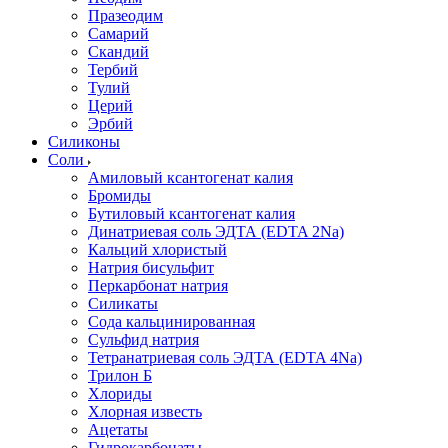
Празеодим
Самарий
Скандий
Тербий
Тулий
Церий
Эрбий
Силиконы
Соли
Амиловый ксантогенат калия
Бромиды
Бутиловый ксантогенат калия
Динатриевая соль ЭДТА (EDTA 2Na)
Кальций хлористый
Натрия бисульфит
Перкарбонат натрия
Силикаты
Сода кальцинированная
Сульфид натрия
Тетранатриевая соль ЭДТА (EDTA 4Na)
Трилон Б
Хлориды
Хлорная известь
Ацетаты
Гидрокарбонаты