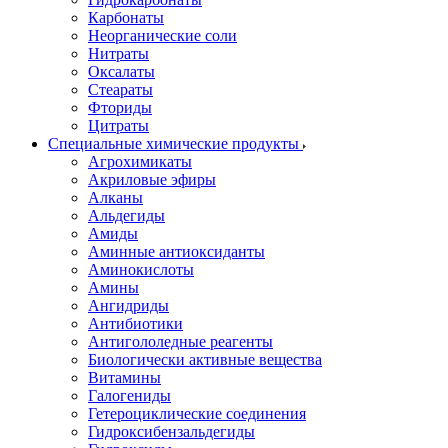
Карбонаты
Неорганические соли
Нитраты
Оксалаты
Стеараты
Фториды
Цитраты
Специальные химические продукты
Агрохимикаты
Акриловые эфиры
Алканы
Альдегиды
Амиды
Аминные антиоксиданты
Аминокислоты
Амины
Ангидриды
Антибиотики
Антигололедные реагенты
Биологически активные вещества
Витамины
Галогениды
Гетероциклические соединения
Гидроксибензальдегиды