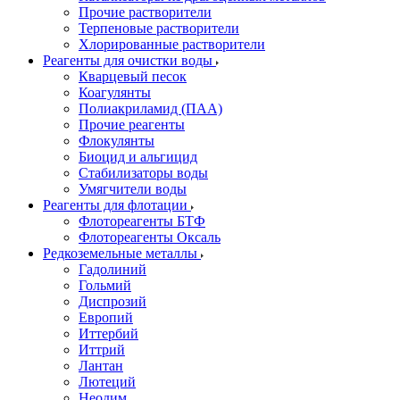
Прочие растворители
Терпеновые растворители
Хлорированные растворители
Реагенты для очистки воды
Кварцевый песок
Коагулянты
Полиакриламид (ПАА)
Прочие реагенты
Флокулянты
Биоцид и альгицид
Стабилизаторы воды
Умягчители воды
Реагенты для флотации
Флотореагенты БТФ
Флотореагенты Оксаль
Редкоземельные металлы
Гадолиний
Гольмий
Диспрозий
Европий
Иттербий
Иттрий
Лантан
Лютеций
Неодим