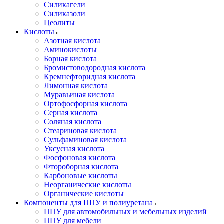
Силикагели
Силиказоли
Цеолиты
Кислоты
Азотная кислота
Аминокислоты
Борная кислота
Бромистоводородная кислота
Кремнефторидная кислота
Лимонная кислота
Муравьиная кислота
Ортофосфорная кислота
Серная кислота
Соляная кислота
Стеариновая кислота
Сульфаминовая кислота
Уксусная кислота
Фосфоновая кислота
Фтороборная кислота
Карбоновые кислоты
Неорганические кислоты
Органические кислоты
Компоненты для ППУ и полиуретана
ППУ для автомобильных и мебельных изделий
ППУ для мебели