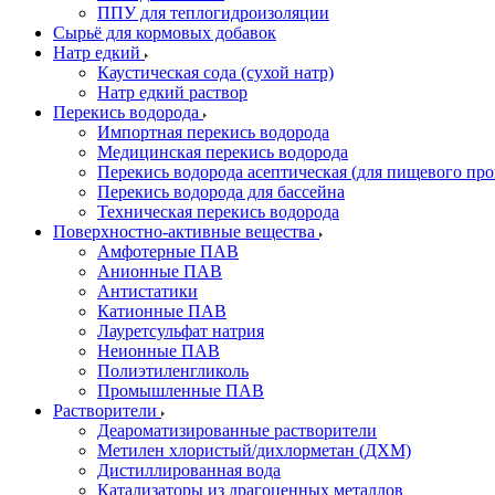
ППУ для теплогидроизоляции
Сырьё для кормовых добавок
Натр едкий
Каустическая сода (сухой натр)
Натр едкий раствор
Перекись водорода
Импортная перекись водорода
Медицинская перекись водорода
Перекись водорода асептическая (для пищевого про
Перекись водорода для бассейна
Техническая перекись водорода
Поверхностно-активные вещества
Амфотерные ПАВ
Анионные ПАВ
Антистатики
Катионные ПАВ
Лауретсульфат натрия
Неионные ПАВ
Полиэтиленгликоль
Промышленные ПАВ
Растворители
Деароматизированные растворители
Метилен хлористый/дихлорметан (ДХМ)
Дистиллированная вода
Катализаторы из драгоценных металлов