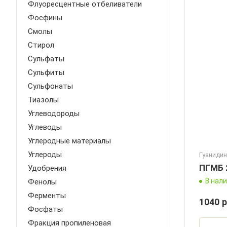
Флуоресцентные отбеливатели
Фосфины
Смолы
Стирол
Сульфаты
Сульфиты
Сульфонаты
Тиазолы
Углеводороды
Углеводы
Углеродные материалы
Углероды
Гуаниди
ПГМБ 
Удобрения
В нал
Фенолы
Ферменты
1040 р
Фосфаты
Фракция пропиленовая