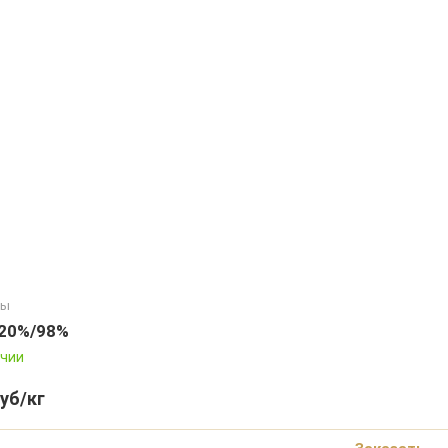
ны
20%/98%
ичии
уб/кг