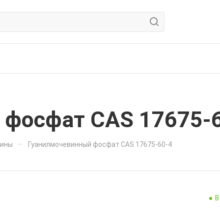
 фосфат CAS 17675-
—
дины
Гуанилмочевинный фосфат CAS 17675-60-4
В