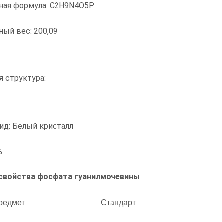
ная формула: C2H9N4O5P
ый вес: 200,09
 структура:
ид: Белый кристалл
%
свойства фосфата гуанилмочевины
редмет
Стандарт