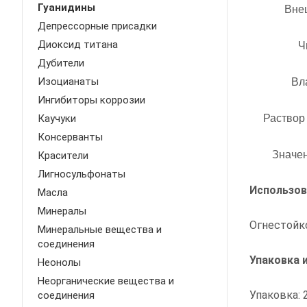
Гуанидины
Вне
Депрессорные присадки
Диоксид титана
Ч
Дубители
Изоцианаты
Вл
Ингибиторы коррозии
Каучуки
Раствор
Консерванты
Значен
Красители
Лигносульфонаты
Использов
Масла
Минералы
Огнестойко
Минеральные вещества и
соединения
Упаковка 
Неонолы
Неорганические вещества и
Упаковка: 
соединения