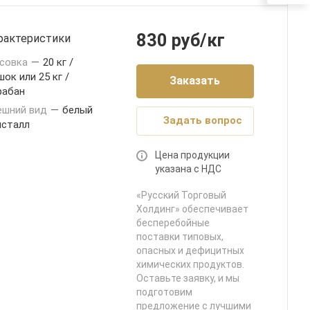
830
руб
/кг
рактеристики
совка
—
20 кг /
ок или 25 кг /
Заказать
рабан
ешний вид
—
белый
Задать вопрос
исталл
Цена продукции
указана с НДС
«Русский Торговый
Холдинг» обеспечивает
бесперебойные
поставки типовых,
опасных и дефицитных
химических продуктов.
Оставьте заявку, и мы
подготовим
предложение с лучшими