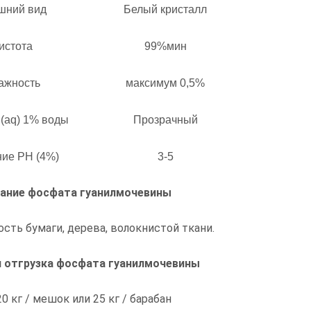
шний вид
Белый кристалл
истота
99%мин
ажность
максимум 0,5%
 (aq) 1% воды
Прозрачный
ие PH (4%)
3-5
ание фосфата гуанилмочевины
сть бумаги, дерева, волокнистой ткани.
и отгрузка фосфата гуанилмочевины
20 кг / мешок или 25 кг / барабан