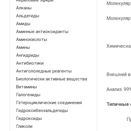
Акриловые эфиры
Молекуляр
Алканы
Альдегиды
Молекулярн
Амиды
Аминные антиоксиданты
Аминокислоты
Химическая
Амины
Ангидриды
Антибиотики
Антигололедные реагенты
Внешний в
Биологически активные вещества
Витамины
Анализ: 99
Галогениды
Гетероциклические соединения
Типичные 
Гидроксибензальдегиды
Гидроксиды
П
Гликоли