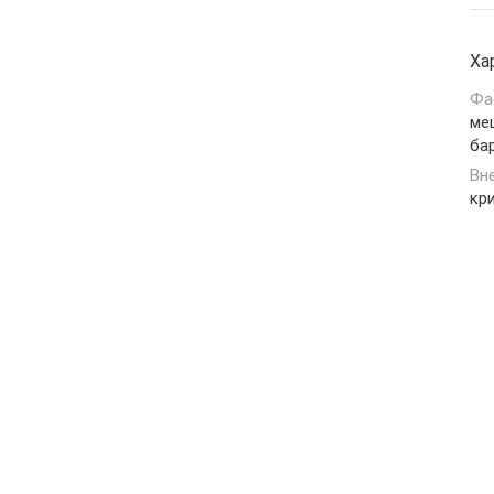
Ха
Фа
меш
ба
Вн
кр