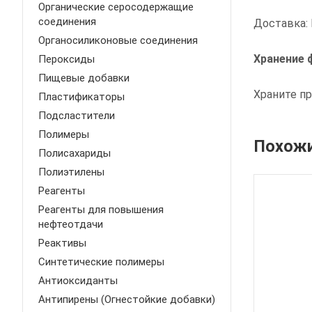
Органические серосодержащие
соединения
Доставка:
Органосиликоновые соединения
Хранение 
Пероксиды
Пищевые добавки
Храните пр
Пластификаторы
Подсластители
Полимеры
Похожи
Полисахариды
Полиэтилены
Реагенты
Реагенты для повышения
нефтеотдачи
Реактивы
Синтетические полимеры
Антиоксиданты
Антипирены (Огнестойкие добавки)