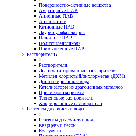
Поверхностно-активные вещества
Амфотерные ПАВ
Анионные ПАВ
Антистатики
Катионные ПАВ
Лауретсульфат натрия
Неионные ПАВ
Полиэтиленгликоль
Промышленные ПАВ
Растворители
Растворители
Деароматизированные растворители
Метилен хлористый/дихлорметан (ДХМ)
Дистиллированная вода
Катализаторы из драгоценных металлов
Прочие растворители
Терпеновые растворители
Хлорированные растворители
Реагенты для очистки воды
Реагенты для очистки воды
Кварцевый песок
Коагулянты