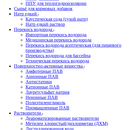
ППУ для теплогидроизоляции
Сырьё для кормовых добавок
Натр едкий
Каустическая сода (сухой натр)
Натр едкий раствор
Перекись водорода
Импортная перекись водорода
Медицинская перекись водорода
Перекись водорода асептическая (для пищевого
производства)
Перекись водорода для бассейна
Техническая перекись водорода
Поверхностно-активные вещества
Амфотерные ПАВ
Анионные ПАВ
Антистатики
Катионные ПАВ
Лауретсульфат натрия
Неионные ПАВ
Полиэтиленгликоль
Промышленные ПАВ
Растворители
Деароматизированные растворители
Метилен хлористый/дихлорметан (ДХМ)
Дистиллированная вода