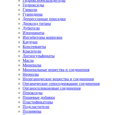
Гидроксибензальдегиды
Гидроксиды
Гликоли
Гуанидины
Депрессорные присадки
Диоксид титана
Дубители
Изоцианаты
Ингибиторы коррозии
Каучуки
Консерванты
Красители
Лигносульфонаты
Масла
Минералы
Минеральные вещества и соединения
Неонолы
Неорганические вещества и соединения
Органические серосодержащие соединения
Органосиликоновые соединения
Пероксиды
Пищевые добавки
Пластификаторы
Подсластители
Полимеры