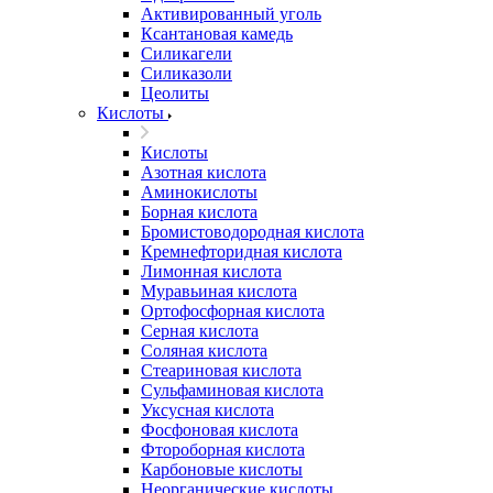
Активированный уголь
Ксантановая камедь
Силикагели
Силиказоли
Цеолиты
Кислоты
Кислоты
Азотная кислота
Аминокислоты
Борная кислота
Бромистоводородная кислота
Кремнефторидная кислота
Лимонная кислота
Муравьиная кислота
Ортофосфорная кислота
Серная кислота
Соляная кислота
Стеариновая кислота
Сульфаминовая кислота
Уксусная кислота
Фосфоновая кислота
Фтороборная кислота
Карбоновые кислоты
Неорганические кислоты