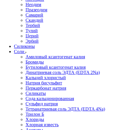
Неодим
Празеодим
Самарий
Скандий
Тербий
Тулий
Церий
Эрбий
Силиконы
Соли
Амиловый ксантогенат калия
Бромиды
Бутиловый ксантогенат калия
Динатриевая соль ЭДТА (EDTA 2Na)
Кальций хлористый
Натрия бисульфит
Перкарбонат натрия
Силикаты
Сода кальцинированная
Сульфид натрия
Тетранатриевая соль ЭДТА (EDTA 4Na)
Трилон Б
Хлориды
Хлорная известь
Ацетаты