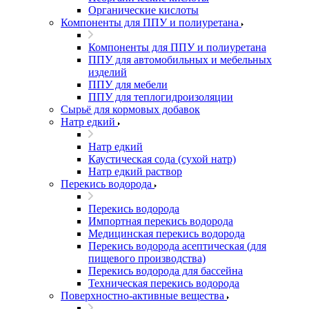
Органические кислоты
Компоненты для ППУ и полиуретана
Компоненты для ППУ и полиуретана
ППУ для автомобильных и мебельных
изделий
ППУ для мебели
ППУ для теплогидроизоляции
Сырьё для кормовых добавок
Натр едкий
Натр едкий
Каустическая сода (сухой натр)
Натр едкий раствор
Перекись водорода
Перекись водорода
Импортная перекись водорода
Медицинская перекись водорода
Перекись водорода асептическая (для
пищевого производства)
Перекись водорода для бассейна
Техническая перекись водорода
Поверхностно-активные вещества