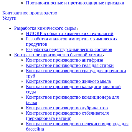
Противоизносные и противозадирные присадки
Контрактное производство
Услуги
Разработка химического сырья
НИОКР в области химических технологий
Разработка аналогов импортных химических
продуктов
Разработка рецептур химических составов
Контрактное производство бытовой химии
Контрактное производство антифриза
Контрактное производство геля для стирки
Контрактное производство гранул для прочистки
труб
Контрактное производство жидкого мыла
Контрактное производство кальцинированной
соды
Контрактное производство кондиционера для
белья
Контрактное производство лубрикантов
Контрактное производство отбеливателя
(перкарбоната натрия)
Контрактное производство перекиси водорода для
бассейна