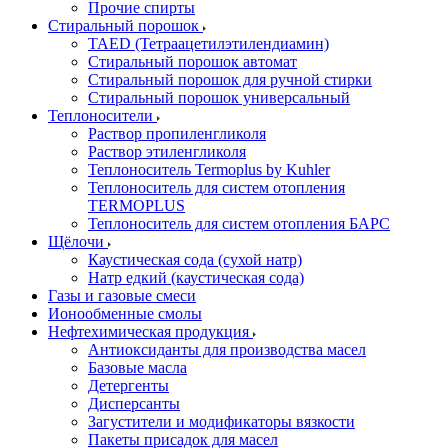
Прочие спирты
Стиральный порошок
TAED (Тетраацетилэтилендиамин)
Стиральный порошок автомат
Стиральный порошок для ручной стирки
Стиральный порошок универсальный
Теплоносители
Раствор пропиленгликоля
Раствор этиленгликоля
Теплоноситель Termoplus by Kuhler
Теплоноситель для систем отопления
TERMOPLUS
Теплоноситель для систем отопления БАРС
Щёлочи
Каустическая сода (сухой натр)
Натр едкий (каустическая сода)
Газы и газовые смеси
Ионообменные смолы
Нефтехимическая продукция
Антиоксиданты для производства масел
Базовые масла
Детергенты
Дисперсанты
Загустители и модификаторы вязкости
Пакеты присадок для масел