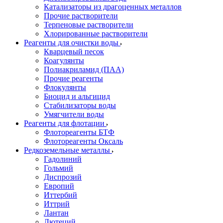
Катализаторы из драгоценных металлов
Прочие растворители
Терпеновые растворители
Хлорированные растворители
Реагенты для очистки воды
Кварцевый песок
Коагулянты
Полиакриламид (ПАА)
Прочие реагенты
Флокулянты
Биоцид и альгицид
Стабилизаторы воды
Умягчители воды
Реагенты для флотации
Флотореагенты БТФ
Флотореагенты Оксаль
Редкоземельные металлы
Гадолиний
Гольмий
Диспрозий
Европий
Иттербий
Иттрий
Лантан
Лютеций