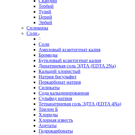
Скандий
Тербий
Тулий
Церий
Эрбий
Силиконы
Соли
Соли
Амиловый ксантогенат калия
Бромиды
Бутиловый ксантогенат калия
Динатриевая соль ЭДТА (EDTA 2Na)
Кальций хлористый
Натрия бисульфит
Перкарбонат натрия
Силикаты
Сода кальцинированная
Сульфид натрия
Тетранатриевая соль ЭДТА (EDTA 4Na)
Трилон Б
Хлориды
Хлорная известь
Ацетаты
Гидрокарбонаты