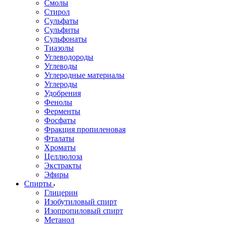
Смолы
Стирол
Сульфаты
Сульфиты
Сульфонаты
Тиазолы
Углеводороды
Углеводы
Углеродные материалы
Углероды
Удобрения
Фенолы
Ферменты
Фосфаты
Фракция пропиленовая
Фталаты
Хроматы
Целлюлоза
Экстракты
Эфиры
Спирты
Глицерин
Изобутиловый спирт
Изопропиловый спирт
Метанол