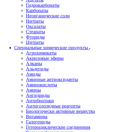
Гидрокарбонаты
Карбонаты
Неорганические соли
Нитраты
Оксалаты
Стеараты
Фториды
Цитраты
Специальные химические продукты
Агрохимикаты
Акриловые эфиры
Алканы
Альдегиды
Амиды
Аминные антиоксиданты
Аминокислоты
Амины
Ангидриды
Антибиотики
Антигололедные реагенты
Биологически активные вещества
Витамины
Галогениды
Гетероциклические соединения