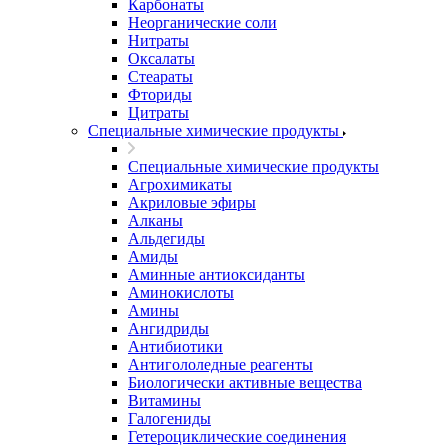
Карбонаты
Неорганические соли
Нитраты
Оксалаты
Стеараты
Фториды
Цитраты
Специальные химические продукты
Специальные химические продукты
Агрохимикаты
Акриловые эфиры
Алканы
Альдегиды
Амиды
Аминные антиоксиданты
Аминокислоты
Амины
Ангидриды
Антибиотики
Антигололедные реагенты
Биологически активные вещества
Витамины
Галогениды
Гетероциклические соединения