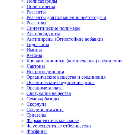
Полисахариды
Полиэтилены
Реагенты
Реагенты для повышения нефтеотдачи
Реактивы
Синтетические полимеры
Антиоксиданты
Антипирены (Огнестойкие добавки)
Гидразины
Имины
Кетоны
Координационные (комплексные) соединения
Лактоны
Нитросоединения
Органические вещества и соединения
Органические соединения фтора
Органометаллаты
Связующие вещества
Семикарбазиды
Скорлупа
Соединения азота
Триазены
Фармацевтическое сырьё
Флуоресцентные отбеливатели
Фосфины