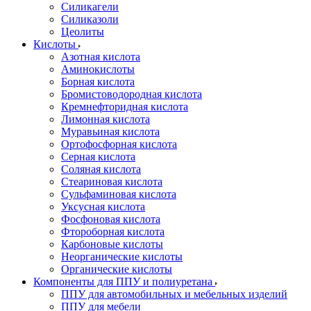
Силикагели
Силиказоли
Цеолиты
Кислоты
Азотная кислота
Аминокислоты
Борная кислота
Бромистоводородная кислота
Кремнефторидная кислота
Лимонная кислота
Муравьиная кислота
Ортофосфорная кислота
Серная кислота
Соляная кислота
Стеариновая кислота
Сульфаминовая кислота
Уксусная кислота
Фосфоновая кислота
Фтороборная кислота
Карбоновые кислоты
Неорганические кислоты
Органические кислоты
Компоненты для ППУ и полиуретана
ППУ для автомобильных и мебельных изделий
ППУ для мебели