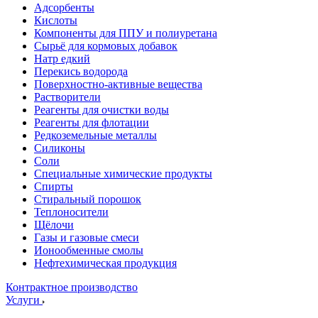
Адсорбенты
Кислоты
Компоненты для ППУ и полиуретана
Сырьё для кормовых добавок
Натр едкий
Перекись водорода
Поверхностно-активные вещества
Растворители
Реагенты для очистки воды
Реагенты для флотации
Редкоземельные металлы
Силиконы
Соли
Специальные химические продукты
Спирты
Стиральный порошок
Теплоносители
Щёлочи
Газы и газовые смеси
Ионообменные смолы
Нефтехимическая продукция
Контрактное производство
Услуги