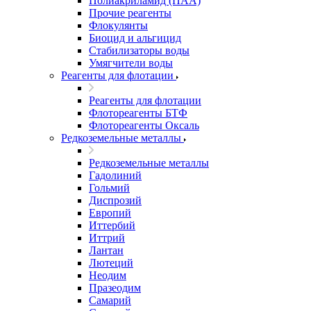
Полиакриламид (ПАА)
Прочие реагенты
Флокулянты
Биоцид и альгицид
Стабилизаторы воды
Умягчители воды
Реагенты для флотации
Реагенты для флотации
Флотореагенты БТФ
Флотореагенты Оксаль
Редкоземельные металлы
Редкоземельные металлы
Гадолиний
Гольмий
Диспрозий
Европий
Иттербий
Иттрий
Лантан
Лютеций
Неодим
Празеодим
Самарий