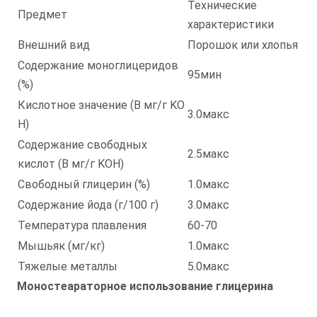
Технические
Предмет
характеристики
Внешний вид
Порошок или хлопья
Содержание моноглицеридов
95мин
(%)
Кислотное значение (В мг/г KO
3.0макс
H)
Содержание свободных
2.5макс
кислот (В мг/г KOH)
Свободный глицерин (%)
1.0макс
Содержание йода (г/100 г)
3.0макс
Температура плавления
60-70
Мышьяк (мг/кг)
1.0макс
Тяжелые металлы
5.0макс
Моностеараторное использование глицерина