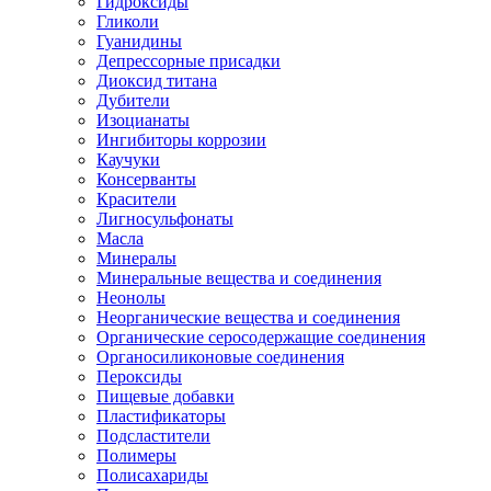
Гидроксиды
Гликоли
Гуанидины
Депрессорные присадки
Диоксид титана
Дубители
Изоцианаты
Ингибиторы коррозии
Каучуки
Консерванты
Красители
Лигносульфонаты
Масла
Минералы
Минеральные вещества и соединения
Неонолы
Неорганические вещества и соединения
Органические серосодержащие соединения
Органосиликоновые соединения
Пероксиды
Пищевые добавки
Пластификаторы
Подсластители
Полимеры
Полисахариды