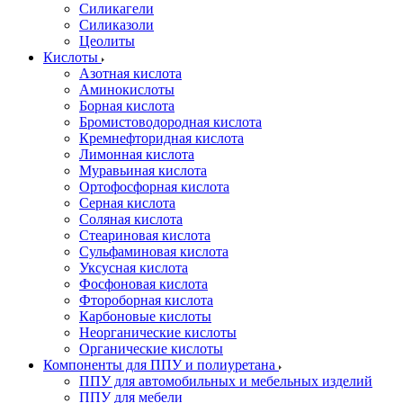
Силикагели
Силиказоли
Цеолиты
Кислоты
Азотная кислота
Аминокислоты
Борная кислота
Бромистоводородная кислота
Кремнефторидная кислота
Лимонная кислота
Муравьиная кислота
Ортофосфорная кислота
Серная кислота
Соляная кислота
Стеариновая кислота
Сульфаминовая кислота
Уксусная кислота
Фосфоновая кислота
Фтороборная кислота
Карбоновые кислоты
Неорганические кислоты
Органические кислоты
Компоненты для ППУ и полиуретана
ППУ для автомобильных и мебельных изделий
ППУ для мебели