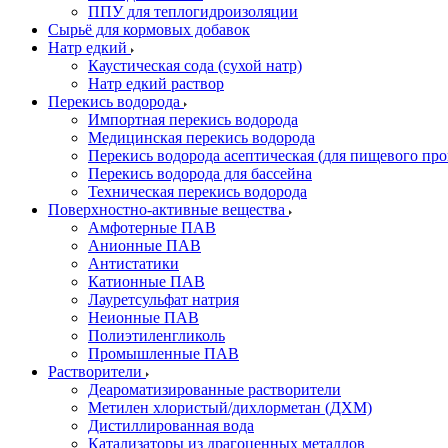
ППУ для теплогидроизоляции
Сырьё для кормовых добавок
Натр едкий
Каустическая сода (сухой натр)
Натр едкий раствор
Перекись водорода
Импортная перекись водорода
Медицинская перекись водорода
Перекись водорода асептическая (для пищевого про
Перекись водорода для бассейна
Техническая перекись водорода
Поверхностно-активные вещества
Амфотерные ПАВ
Анионные ПАВ
Антистатики
Катионные ПАВ
Лауретсульфат натрия
Неионные ПАВ
Полиэтиленгликоль
Промышленные ПАВ
Растворители
Деароматизированные растворители
Метилен хлористый/дихлорметан (ДХМ)
Дистиллированная вода
Катализаторы из драгоценных металлов