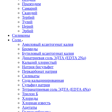
Празеодим
Самарий
Скандий
Тербий
Тулий
Церий
Эрбий
Силиконы
Соли
Амиловый ксантогенат калия
Бромиды
Бутиловый ксантогенат калия
Динатриевая соль ЭДТА (EDTA 2Na)
Кальций хлористый
Натрия бисульфит
Перкарбонат натрия
Силикаты
Сода кальцинированная
Сульфид натрия
Тетранатриевая соль ЭДТА (EDTA 4Na)
Трилон Б
Хлориды
Хлорная известь
Ацетаты
Гидрокарбонаты