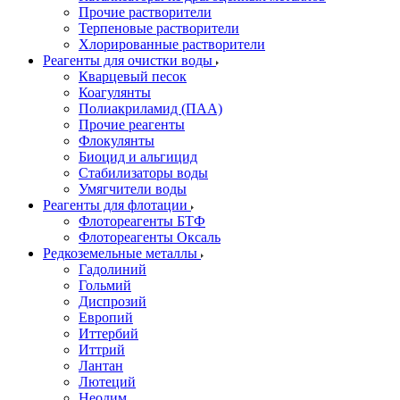
Прочие растворители
Терпеновые растворители
Хлорированные растворители
Реагенты для очистки воды
Кварцевый песок
Коагулянты
Полиакриламид (ПАА)
Прочие реагенты
Флокулянты
Биоцид и альгицид
Стабилизаторы воды
Умягчители воды
Реагенты для флотации
Флотореагенты БТФ
Флотореагенты Оксаль
Редкоземельные металлы
Гадолиний
Гольмий
Диспрозий
Европий
Иттербий
Иттрий
Лантан
Лютеций
Неодим