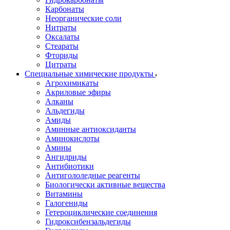
Карбонаты
Неорганические соли
Нитраты
Оксалаты
Стеараты
Фториды
Цитраты
Специальные химические продукты
Агрохимикаты
Акриловые эфиры
Алканы
Альдегиды
Амиды
Аминные антиоксиданты
Аминокислоты
Амины
Ангидриды
Антибиотики
Антигололедные реагенты
Биологически активные вещества
Витамины
Галогениды
Гетероциклические соединения
Гидроксибензальдегиды