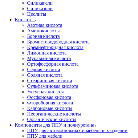
Силикагели
Силиказоли
Цеолиты
Кислоты
Азотная кислота
Аминокислоты
Борная кислота
Бромистоводородная кислота
Кремнефторидная кислота
Лимонная кислота
Муравьиная кислота
Ортофосфорная кислота
Серная кислота
Соляная кислота
Стеариновая кислота
Сульфаминовая кислота
Уксусная кислота
Фосфоновая кислота
Фтороборная кислота
Карбоновые кислоты
Неорганические кислоты
Органические кислоты
Компоненты для ППУ и полиуретана
ППУ для автомобильных и мебельных изделий
ППУ для мебели