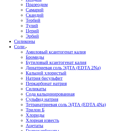
Празеодим
Самарий
Скандий
Тербий
Тулий
Церий
Эрбий
Силиконы
Соли
Амиловый ксантогенат калия
Бромиды
Бутиловый ксантогенат калия
Динатриевая соль ЭДТА (EDTA 2Na)
Кальций хлористый
Натрия бисульфит
Перкарбонат натрия
Силикаты
Сода кальцинированная
Сульфид натрия
Тетранатриевая соль ЭДТА (EDTA 4Na)
Трилон Б
Хлориды
Хлорная известь
Ацетаты
Гидрокарбонаты