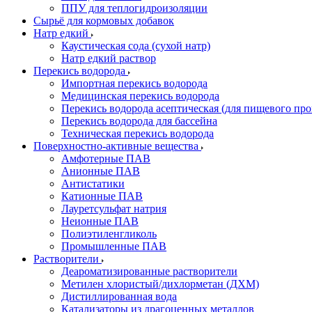
ППУ для теплогидроизоляции
Сырьё для кормовых добавок
Натр едкий
Каустическая сода (сухой натр)
Натр едкий раствор
Перекись водорода
Импортная перекись водорода
Медицинская перекись водорода
Перекись водорода асептическая (для пищевого про
Перекись водорода для бассейна
Техническая перекись водорода
Поверхностно-активные вещества
Амфотерные ПАВ
Анионные ПАВ
Антистатики
Катионные ПАВ
Лауретсульфат натрия
Неионные ПАВ
Полиэтиленгликоль
Промышленные ПАВ
Растворители
Деароматизированные растворители
Метилен хлористый/дихлорметан (ДХМ)
Дистиллированная вода
Катализаторы из драгоценных металлов