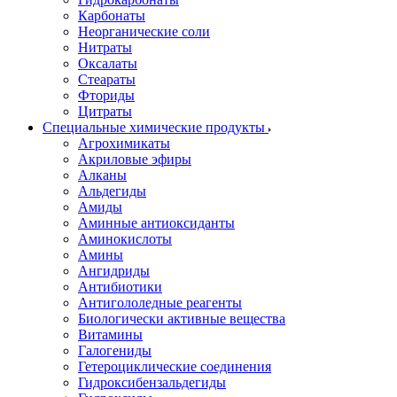
Карбонаты
Неорганические соли
Нитраты
Оксалаты
Стеараты
Фториды
Цитраты
Специальные химические продукты
Агрохимикаты
Акриловые эфиры
Алканы
Альдегиды
Амиды
Аминные антиоксиданты
Аминокислоты
Амины
Ангидриды
Антибиотики
Антигололедные реагенты
Биологически активные вещества
Витамины
Галогениды
Гетероциклические соединения
Гидроксибензальдегиды