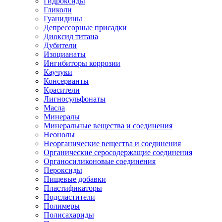
Гидроксиды
Гликоли
Гуанидины
Депрессорные присадки
Диоксид титана
Дубители
Изоцианаты
Ингибиторы коррозии
Каучуки
Консерванты
Красители
Лигносульфонаты
Масла
Минералы
Минеральные вещества и соединения
Неонолы
Неорганические вещества и соединения
Органические серосодержащие соединения
Органосиликоновые соединения
Пероксиды
Пищевые добавки
Пластификаторы
Подсластители
Полимеры
Полисахариды