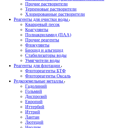
Прочие растворители
Терпеновые растворители
Хлорированные растворители
Реагенты для очистки воды
Кварцевый песок
Коагулянты
Полиакриламид (ПАА)
Прочие реагенты
Флокулянты
Биоцид и альгицид
Стабилизаторы воды
Умягчители воды
Реагенты для флотации
Флотореагенты БТФ
Флотореагенты Оксаль
Редкоземельные металлы
Гадолиний
Гольмий
Диспрозий
Европий
Иттербий
Иттрий
Лантан
Лютеций
Неодим