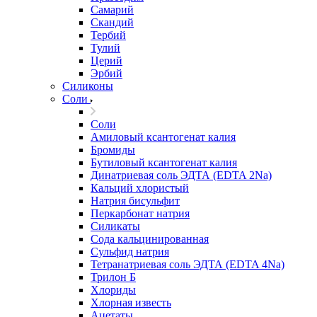
Самарий
Скандий
Тербий
Тулий
Церий
Эрбий
Силиконы
Соли
Соли
Амиловый ксантогенат калия
Бромиды
Бутиловый ксантогенат калия
Динатриевая соль ЭДТА (EDTA 2Na)
Кальций хлористый
Натрия бисульфит
Перкарбонат натрия
Силикаты
Сода кальцинированная
Сульфид натрия
Тетранатриевая соль ЭДТА (EDTA 4Na)
Трилон Б
Хлориды
Хлорная известь
Ацетаты