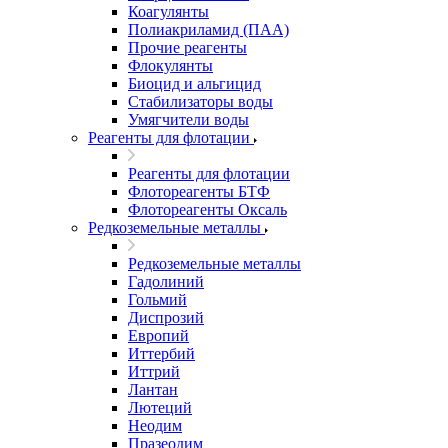
Коагулянты
Полиакриламид (ПАА)
Прочие реагенты
Флокулянты
Биоцид и альгицид
Стабилизаторы воды
Умягчители воды
Реагенты для флотации
Реагенты для флотации
Флотореагенты БТФ
Флотореагенты Оксаль
Редкоземельные металлы
Редкоземельные металлы
Гадолиний
Гольмий
Диспрозий
Европий
Иттербий
Иттрий
Лантан
Лютеций
Неодим
Празеодим