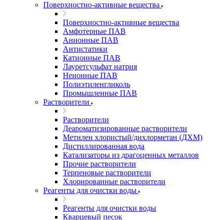
Поверхностно-активные вещества
Поверхностно-активные вещества
Амфотерные ПАВ
Анионные ПАВ
Антистатики
Катионные ПАВ
Лауретсульфат натрия
Неионные ПАВ
Полиэтиленгликоль
Промышленные ПАВ
Растворители
Растворители
Деароматизированные растворители
Метилен хлористый/дихлорметан (ДХМ)
Дистиллированная вода
Катализаторы из драгоценных металлов
Прочие растворители
Терпеновые растворители
Хлорированные растворители
Реагенты для очистки воды
Реагенты для очистки воды
Кварцевый песок