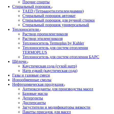
Прочие спирты
Стиральный порошок
TAED (Тетраацетилэтилендиамин)
Стиральный порошок автомат
Стиральный порошок для ручной стирки
Стиральный порошок универсальный
Теплоносители
Раствор пропиленгликоля
Раствор этиленгликоля
Теплоноситель Termoplus by Kuhler
Теплоноситель для систем отопления
TERMOPLUS
Теплоноситель для систем отопления БАРС
Щёлочи
Каустическая сода (сухой натр)
Натр едкий (каустическая сода)
Газы и газовые смеси
Ионообменные смолы
Нефтехимическая продукция
Антиоксиданты для производства масел
Базовые масла
Детергенты
Дисперсанты
Загустители и модификаторы вязкости
Пакеты присадок для масел