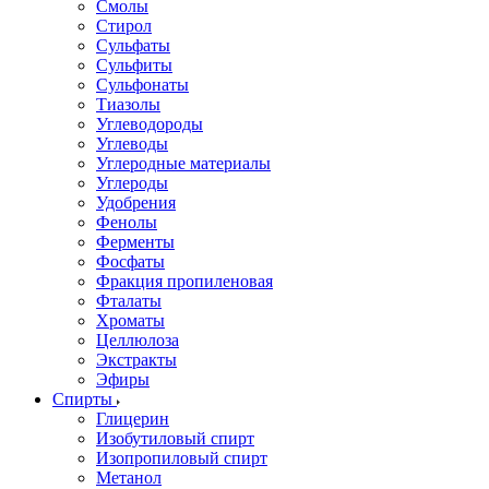
Смолы
Стирол
Сульфаты
Сульфиты
Сульфонаты
Тиазолы
Углеводороды
Углеводы
Углеродные материалы
Углероды
Удобрения
Фенолы
Ферменты
Фосфаты
Фракция пропиленовая
Фталаты
Хроматы
Целлюлоза
Экстракты
Эфиры
Спирты
Глицерин
Изобутиловый спирт
Изопропиловый спирт
Метанол