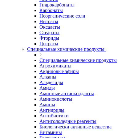
Гидрокарбонаты
Карбонаты
Неорганические соли
Нитраты
Оксалаты
Стеараты
Фториды
Цитраты
Специальные химические продукты
Специальные химические продукты
Агрохимикаты
Акриловые эфиры
Алканы
Альдегиды
Амиды
Аминные антиоксиданты
Аминокислоты
Амины
Ангидриды
Антибиотики
Антигололедные реагенты
Биологически активные вещества
Витамины
Галогениды