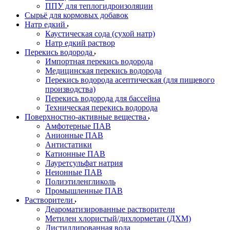
ППУ для теплогидроизоляции
Сырьё для кормовых добавок
Натр едкий
Каустическая сода (сухой натр)
Натр едкий раствор
Перекись водорода
Импортная перекись водорода
Медицинская перекись водорода
Перекись водорода асептическая (для пищевого
производства)
Перекись водорода для бассейна
Техническая перекись водорода
Поверхностно-активные вещества
Амфотерные ПАВ
Анионные ПАВ
Антистатики
Катионные ПАВ
Лауретсульфат натрия
Неионные ПАВ
Полиэтиленгликоль
Промышленные ПАВ
Растворители
Деароматизированные растворители
Метилен хлористый/дихлорметан (ДХМ)
Дистиллированная вода