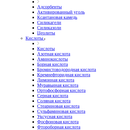
Адсорбенты
Активированный уголь
Ксантановая камедь
Силикагели
Силиказоли
Цеолиты
Кислоты
Кислоты
Азотная кислота
Аминокислоты
Борная кислота
Бромистоводородная кислота
Кремнефторидная кислота
Лимонная кислота
Муравьиная кислота
Ортофосфорная кислота
Серная кислота
Соляная кислота
Стеариновая кислота
Сульфаминовая кислота
Уксусная кислота
Фосфоновая кислота
Фтороборная кислота