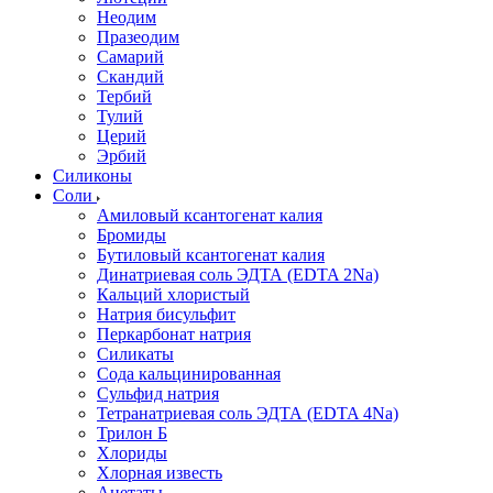
Неодим
Празеодим
Самарий
Скандий
Тербий
Тулий
Церий
Эрбий
Силиконы
Соли
Амиловый ксантогенат калия
Бромиды
Бутиловый ксантогенат калия
Динатриевая соль ЭДТА (EDTA 2Na)
Кальций хлористый
Натрия бисульфит
Перкарбонат натрия
Силикаты
Сода кальцинированная
Сульфид натрия
Тетранатриевая соль ЭДТА (EDTA 4Na)
Трилон Б
Хлориды
Хлорная известь
Ацетаты