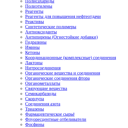
Полисахариды
Полиэтилены
Реагенты
Реагенты для повышения нефтеотдачи
Реактивы
Синтетические полимеры
Антиоксиданты
Антипирены (Огнестойкие добавки)
Гидразины
Имины
Кетоны
Координационные (комплексные) соединения
Лактоны
Нитросоединения
Органические вещества и соединения
Органические соединения фтора
Органометаллаты
Связующие вещества
Семикарбазиды
Скорлупа
Соединения азота
Триазены
Фармацевтическое сырьё
Флуоресцентные отбеливатели
Фосфины