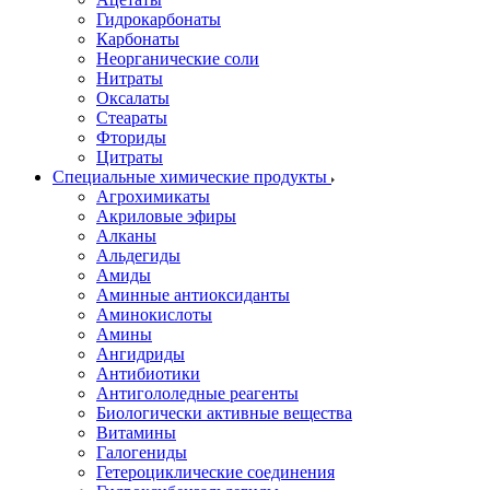
Гидрокарбонаты
Карбонаты
Неорганические соли
Нитраты
Оксалаты
Стеараты
Фториды
Цитраты
Специальные химические продукты
Агрохимикаты
Акриловые эфиры
Алканы
Альдегиды
Амиды
Аминные антиоксиданты
Аминокислоты
Амины
Ангидриды
Антибиотики
Антигололедные реагенты
Биологически активные вещества
Витамины
Галогениды
Гетероциклические соединения