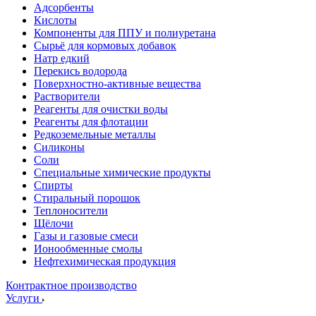
Адсорбенты
Кислоты
Компоненты для ППУ и полиуретана
Сырьё для кормовых добавок
Натр едкий
Перекись водорода
Поверхностно-активные вещества
Растворители
Реагенты для очистки воды
Реагенты для флотации
Редкоземельные металлы
Силиконы
Соли
Специальные химические продукты
Спирты
Стиральный порошок
Теплоносители
Щёлочи
Газы и газовые смеси
Ионообменные смолы
Нефтехимическая продукция
Контрактное производство
Услуги