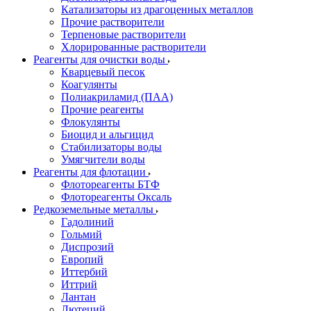
Катализаторы из драгоценных металлов
Прочие растворители
Терпеновые растворители
Хлорированные растворители
Реагенты для очистки воды
Кварцевый песок
Коагулянты
Полиакриламид (ПАА)
Прочие реагенты
Флокулянты
Биоцид и альгицид
Стабилизаторы воды
Умягчители воды
Реагенты для флотации
Флотореагенты БТФ
Флотореагенты Оксаль
Редкоземельные металлы
Гадолиний
Гольмий
Диспрозий
Европий
Иттербий
Иттрий
Лантан
Лютеций