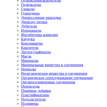
Гидроксибензальдегиды
Гидроксиды
Гликоли
Гуанидины
Депрессорные присадки
Диоксид титана
Дубители
Изоцианаты
Ингибиторы коррозии
Каучуки
Консерванты
Красители
Лигносульфонаты
Масла
Минералы
Минеральные вещества и соединения
Неонолы
Неорганические вещества и соединения
Органические серосодержащие соединения
Органосиликоновые соединения
Пероксиды
Пищевые добавки
Пластификаторы
Подсластители
Полимеры