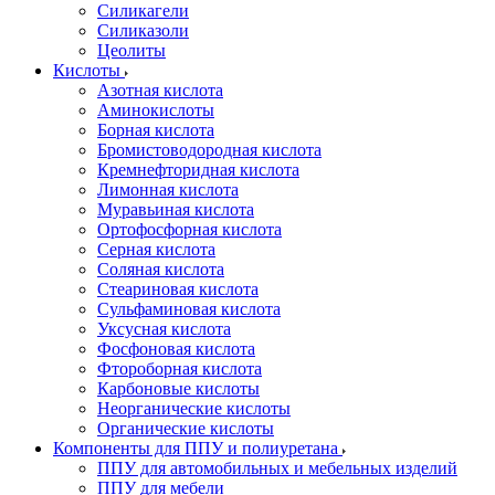
Силикагели
Силиказоли
Цеолиты
Кислоты
Азотная кислота
Аминокислоты
Борная кислота
Бромистоводородная кислота
Кремнефторидная кислота
Лимонная кислота
Муравьиная кислота
Ортофосфорная кислота
Серная кислота
Соляная кислота
Стеариновая кислота
Сульфаминовая кислота
Уксусная кислота
Фосфоновая кислота
Фтороборная кислота
Карбоновые кислоты
Неорганические кислоты
Органические кислоты
Компоненты для ППУ и полиуретана
ППУ для автомобильных и мебельных изделий
ППУ для мебели