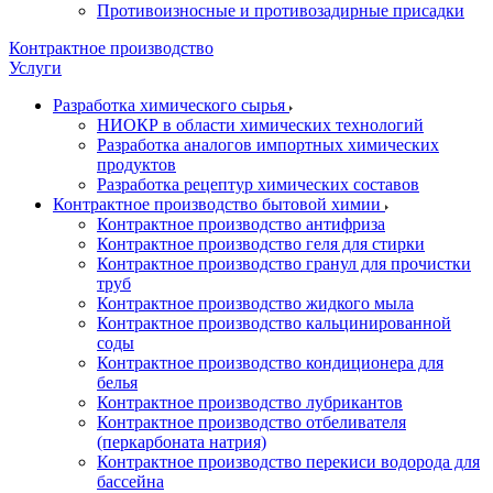
Противоизносные и противозадирные присадки
Контрактное производство
Услуги
Разработка химического сырья
НИОКР в области химических технологий
Разработка аналогов импортных химических
продуктов
Разработка рецептур химических составов
Контрактное производство бытовой химии
Контрактное производство антифриза
Контрактное производство геля для стирки
Контрактное производство гранул для прочистки
труб
Контрактное производство жидкого мыла
Контрактное производство кальцинированной
соды
Контрактное производство кондиционера для
белья
Контрактное производство лубрикантов
Контрактное производство отбеливателя
(перкарбоната натрия)
Контрактное производство перекиси водорода для
бассейна