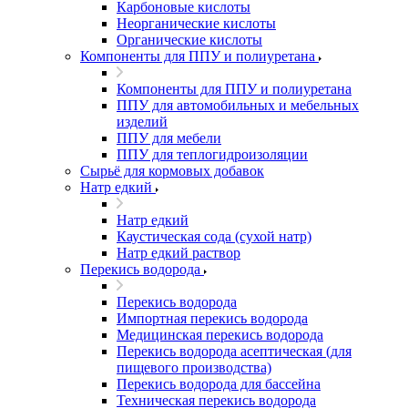
Карбоновые кислоты
Неорганические кислоты
Органические кислоты
Компоненты для ППУ и полиуретана
Компоненты для ППУ и полиуретана
ППУ для автомобильных и мебельных
изделий
ППУ для мебели
ППУ для теплогидроизоляции
Сырьё для кормовых добавок
Натр едкий
Натр едкий
Каустическая сода (сухой натр)
Натр едкий раствор
Перекись водорода
Перекись водорода
Импортная перекись водорода
Медицинская перекись водорода
Перекись водорода асептическая (для
пищевого производства)
Перекись водорода для бассейна
Техническая перекись водорода