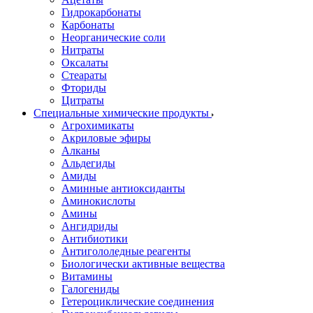
Гидрокарбонаты
Карбонаты
Неорганические соли
Нитраты
Оксалаты
Стеараты
Фториды
Цитраты
Специальные химические продукты
Агрохимикаты
Акриловые эфиры
Алканы
Альдегиды
Амиды
Аминные антиоксиданты
Аминокислоты
Амины
Ангидриды
Антибиотики
Антигололедные реагенты
Биологически активные вещества
Витамины
Галогениды
Гетероциклические соединения