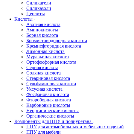
Силикагели
Силиказоли
Цеолиты
Кислоты
Азотная кислота
Аминокислоты
Борная кислота
Бромистоводородная кислота
Кремнефторидная кислота
Лимонная кислота
Муравьиная кислота
Ортофосфорная кислота
Серная кислота
Соляная кислота
Стеариновая кислота
Сульфаминовая кислота
Уксусная кислота
Фосфоновая кислота
Фтороборная кислота
Карбоновые кислоты
Неорганические кислоты
Органические кислоты
Компоненты для ППУ и полиуретана
ППУ для автомобильных и мебельных изделий
ППУ для мебели