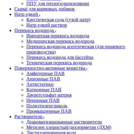
ППУ для теплогидроизоляции
Сырьё для кормовых добавок
Натр едкий
Каустическая сода (сухой натр)
Натр едкий раствор
Перекись водорода
Импортная перекись водорода
Медицинская перекись водорода
Перекись водорода асептическая (для пищевого
производства)
Перекись водорода для бассейна
Техническая перекись водорода
Поверхностно-активные вещества
Амфотерные ПАВ
Анионные ПАВ
Антистатики
Катионные ПАВ
Лауретсульфат натрия
Неионные ПАВ
Полиэтиленгликоль
Промышленные ПАВ
Растворители
Деароматизированные растворители
Метилен хлористый/дихлорметан (ДХМ)
Дистиллированная вода