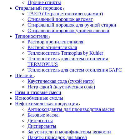
Прочие спирты
Стиральный порошок
TAED (Тетраацетилэтилендиамин)
Стиральный порошок автомат
Стиральный порошок для ручной стирки
Стиральный порошок универсальный
Теплоносители
Раствор пропиленгликоля
Раствор этиленгликоля
Теплоноситель Termoplus by Kuhler
Теплоноситель для систем отопления
TERMOPLUS
Теплоноситель для систем отопления БАРС
Щёлочи
Каустическая сода (сухой натр)
Натр едкий (каустическая сода)
Газы и газовые смеси
Ионообменные смолы
Нефтехимическая продукция
Антиоксиданты для производства масел
Базовые масла
Детергенты
Дисперсанты
Загустители и модификаторы вязкости
Пакеты присадок для масел