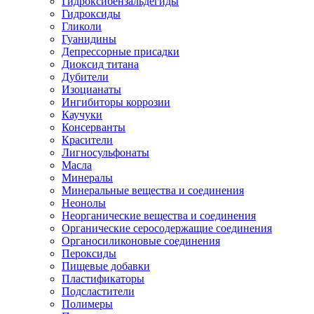
Гидроксибензальдегиды
Гидроксиды
Гликоли
Гуанидины
Депрессорные присадки
Диоксид титана
Дубители
Изоцианаты
Ингибиторы коррозии
Каучуки
Консерванты
Красители
Лигносульфонаты
Масла
Минералы
Минеральные вещества и соединения
Неонолы
Неорганические вещества и соединения
Органические серосодержащие соединения
Органосиликоновые соединения
Пероксиды
Пищевые добавки
Пластификаторы
Подсластители
Полимеры