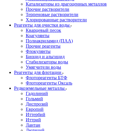
Катализаторы из драгоценных металлов
Прочие растворители
Терпеновые растворители
Хлорированные растворители
Реагенты для очистки воды
Кварцевый песок
Коагулянты
Полиакриламид (ПАА)
Прочие реагенты
Флокулянты
Биоцид и альгицид
Стабилизаторы воды
Умягчители воды
Реагенты для флотации
Флотореагенты БТФ
Флотореагенты Оксаль
Редкоземельные металлы
Гадолиний
Гольмий
Диспрозий
Европий
Иттербий
Иттрий
Лантан
Лютеций