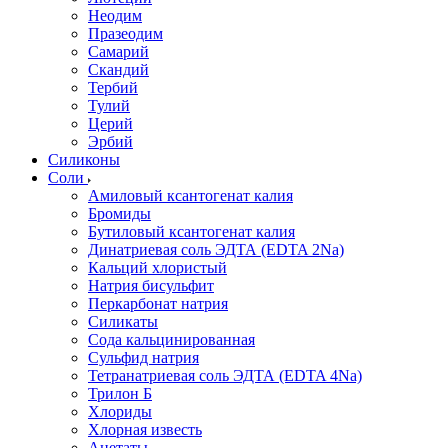
Неодим
Празеодим
Самарий
Скандий
Тербий
Тулий
Церий
Эрбий
Силиконы
Соли
Амиловый ксантогенат калия
Бромиды
Бутиловый ксантогенат калия
Динатриевая соль ЭДТА (EDTA 2Na)
Кальций хлористый
Натрия бисульфит
Перкарбонат натрия
Силикаты
Сода кальцинированная
Сульфид натрия
Тетранатриевая соль ЭДТА (EDTA 4Na)
Трилон Б
Хлориды
Хлорная известь
Ацетаты