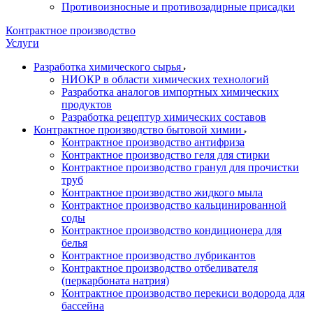
Противоизносные и противозадирные присадки
Контрактное производство
Услуги
Разработка химического сырья
НИОКР в области химических технологий
Разработка аналогов импортных химических
продуктов
Разработка рецептур химических составов
Контрактное производство бытовой химии
Контрактное производство антифриза
Контрактное производство геля для стирки
Контрактное производство гранул для прочистки
труб
Контрактное производство жидкого мыла
Контрактное производство кальцинированной
соды
Контрактное производство кондиционера для
белья
Контрактное производство лубрикантов
Контрактное производство отбеливателя
(перкарбоната натрия)
Контрактное производство перекиси водорода для
бассейна