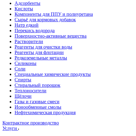
Адсорбенты
Кислоты
Компоненты для ППУ и полиуретана
Сырьё для кормовых добавок
Натр едкий
Перекись водорода
Поверхностно-активные вещества
Растворители
Реагенты для очистки воды
Реагенты для флотации
Редкоземельные металлы
Силиконы
Соли
Специальные химические продукты
Спирты
Стиральный порошок
Теплоносители
Щёлочи
Газы и газовые смеси
Ионообменные смолы
Нефтехимическая продукция
Контрактное производство
Услуги