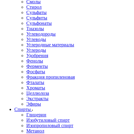
Смолы
Стирол
Сульфаты
Сульфиты
Сульфонаты
Тиазолы
Углеводороды
Углеводы
Углеродные материалы
Углероды
Удобрения
Фенолы
Ферменты
Фосфаты
Фракция пропиленовая
Фталаты
Хроматы
Целлюлоза
Экстракты
Эфиры
Спирты
Глицерин
Изобутиловый спирт
Изопропиловый спирт
Метанол