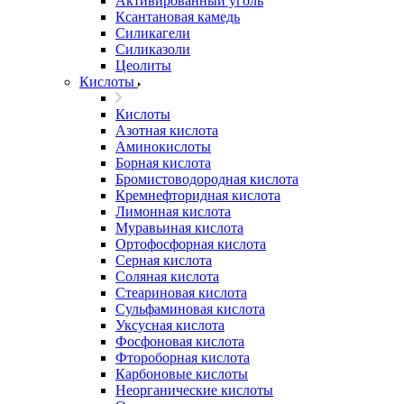
Активированный уголь
Ксантановая камедь
Силикагели
Силиказоли
Цеолиты
Кислоты
Кислоты
Азотная кислота
Аминокислоты
Борная кислота
Бромистоводородная кислота
Кремнефторидная кислота
Лимонная кислота
Муравьиная кислота
Ортофосфорная кислота
Серная кислота
Соляная кислота
Стеариновая кислота
Сульфаминовая кислота
Уксусная кислота
Фосфоновая кислота
Фтороборная кислота
Карбоновые кислоты
Неорганические кислоты