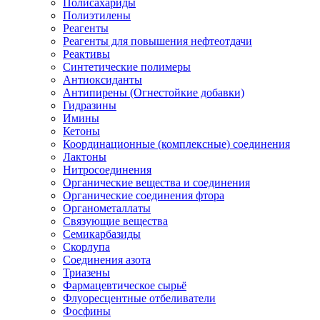
Полисахариды
Полиэтилены
Реагенты
Реагенты для повышения нефтеотдачи
Реактивы
Синтетические полимеры
Антиоксиданты
Антипирены (Огнестойкие добавки)
Гидразины
Имины
Кетоны
Координационные (комплексные) соединения
Лактоны
Нитросоединения
Органические вещества и соединения
Органические соединения фтора
Органометаллаты
Связующие вещества
Семикарбазиды
Скорлупа
Соединения азота
Триазены
Фармацевтическое сырьё
Флуоресцентные отбеливатели
Фосфины