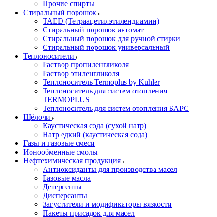
Прочие спирты
Стиральный порошок
TAED (Тетраацетилэтилендиамин)
Стиральный порошок автомат
Стиральный порошок для ручной стирки
Стиральный порошок универсальный
Теплоносители
Раствор пропиленгликоля
Раствор этиленгликоля
Теплоноситель Termoplus by Kuhler
Теплоноситель для систем отопления
TERMOPLUS
Теплоноситель для систем отопления БАРС
Щёлочи
Каустическая сода (сухой натр)
Натр едкий (каустическая сода)
Газы и газовые смеси
Ионообменные смолы
Нефтехимическая продукция
Антиоксиданты для производства масел
Базовые масла
Детергенты
Дисперсанты
Загустители и модификаторы вязкости
Пакеты присадок для масел