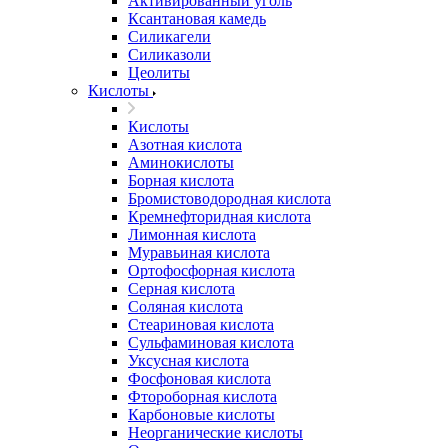
Активированный уголь
Ксантановая камедь
Силикагели
Силиказоли
Цеолиты
Кислоты
Кислоты
Азотная кислота
Аминокислоты
Борная кислота
Бромистоводородная кислота
Кремнефторидная кислота
Лимонная кислота
Муравьиная кислота
Ортофосфорная кислота
Серная кислота
Соляная кислота
Стеариновая кислота
Сульфаминовая кислота
Уксусная кислота
Фосфоновая кислота
Фтороборная кислота
Карбоновые кислоты
Неорганические кислоты