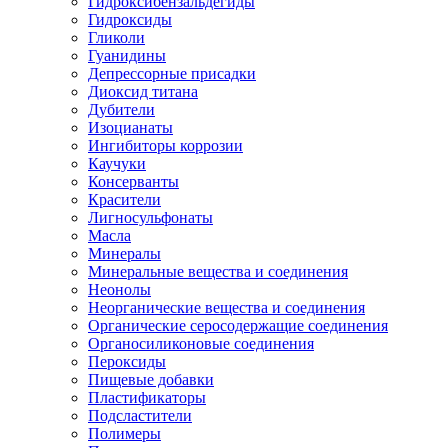
Гидроксибензальдегиды
Гидроксиды
Гликоли
Гуанидины
Депрессорные присадки
Диоксид титана
Дубители
Изоцианаты
Ингибиторы коррозии
Каучуки
Консерванты
Красители
Лигносульфонаты
Масла
Минералы
Минеральные вещества и соединения
Неонолы
Неорганические вещества и соединения
Органические серосодержащие соединения
Органосиликоновые соединения
Пероксиды
Пищевые добавки
Пластификаторы
Подсластители
Полимеры