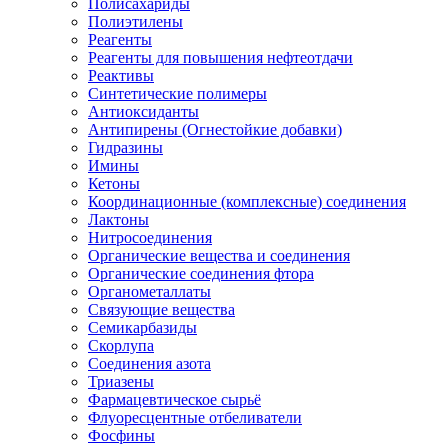
Полисахариды
Полиэтилены
Реагенты
Реагенты для повышения нефтеотдачи
Реактивы
Синтетические полимеры
Антиоксиданты
Антипирены (Огнестойкие добавки)
Гидразины
Имины
Кетоны
Координационные (комплексные) соединения
Лактоны
Нитросоединения
Органические вещества и соединения
Органические соединения фтора
Органометаллаты
Связующие вещества
Семикарбазиды
Скорлупа
Соединения азота
Триазены
Фармацевтическое сырьё
Флуоресцентные отбеливатели
Фосфины