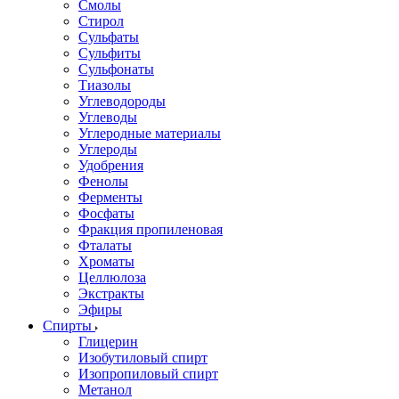
Смолы
Стирол
Сульфаты
Сульфиты
Сульфонаты
Тиазолы
Углеводороды
Углеводы
Углеродные материалы
Углероды
Удобрения
Фенолы
Ферменты
Фосфаты
Фракция пропиленовая
Фталаты
Хроматы
Целлюлоза
Экстракты
Эфиры
Спирты
Глицерин
Изобутиловый спирт
Изопропиловый спирт
Метанол