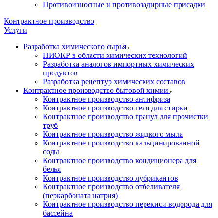
Противоизносные и противозадирные присадки
Контрактное производство
Услуги
Разработка химического сырья
НИОКР в области химических технологий
Разработка аналогов импортных химических
продуктов
Разработка рецептур химических составов
Контрактное производство бытовой химии
Контрактное производство антифриза
Контрактное производство геля для стирки
Контрактное производство гранул для прочистки
труб
Контрактное производство жидкого мыла
Контрактное производство кальцинированной
соды
Контрактное производство кондиционера для
белья
Контрактное производство лубрикантов
Контрактное производство отбеливателя
(перкарбоната натрия)
Контрактное производство перекиси водорода для
бассейна