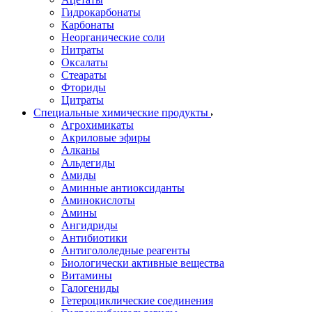
Гидрокарбонаты
Карбонаты
Неорганические соли
Нитраты
Оксалаты
Стеараты
Фториды
Цитраты
Специальные химические продукты
Агрохимикаты
Акриловые эфиры
Алканы
Альдегиды
Амиды
Аминные антиоксиданты
Аминокислоты
Амины
Ангидриды
Антибиотики
Антигололедные реагенты
Биологически активные вещества
Витамины
Галогениды
Гетероциклические соединения