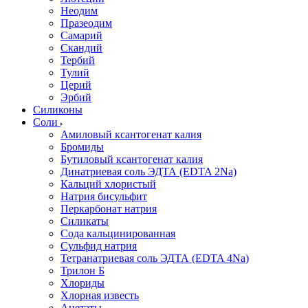
Неодим
Празеодим
Самарий
Скандий
Тербий
Тулий
Церий
Эрбий
Силиконы
Соли
Амиловый ксантогенат калия
Бромиды
Бутиловый ксантогенат калия
Динатриевая соль ЭДТА (EDTA 2Na)
Кальций хлористый
Натрия бисульфит
Перкарбонат натрия
Силикаты
Сода кальцинированная
Сульфид натрия
Тетранатриевая соль ЭДТА (EDTA 4Na)
Трилон Б
Хлориды
Хлорная известь
Ацетаты