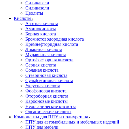
Силикагели
Силиказоли
Цеолиты
Кислоты
Азотная кислота
Аминокислоты
Борная кислота
Бромистоводородная кислота
Кремнефторидная кислота
Лимонная кислота
Муравьиная кислота
Ортофосфорная кислота
Серная кислота
Соляная кислота
Стеариновая кислота
Сульфаминовая кислота
Уксусная кислота
Фосфоновая кислота
Фтороборная кислота
Карбоновые кислоты
Неорганические кислоты
Органические кислоты
Компоненты для ППУ и полиуретана
ППУ для автомобильных и мебельных изделий
ППУ для мебели