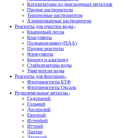
Катализаторы из драгоценных металлов
Прочие растворители
Терпеновые растворители
Хлорированные растворители
Реагенты для очистки воды
Кварцевый песок
Коагулянты
Полиакриламид (ПАА)
Прочие реагенты
Флокулянты
Биоцид и альгицид
Стабилизаторы воды
Умягчители воды
Реагенты для флотации
Флотореагенты БТФ
Флотореагенты Оксаль
Редкоземельные металлы
Гадолиний
Гольмий
Диспрозий
Европий
Иттербий
Иттрий
Лантан
Лютеций