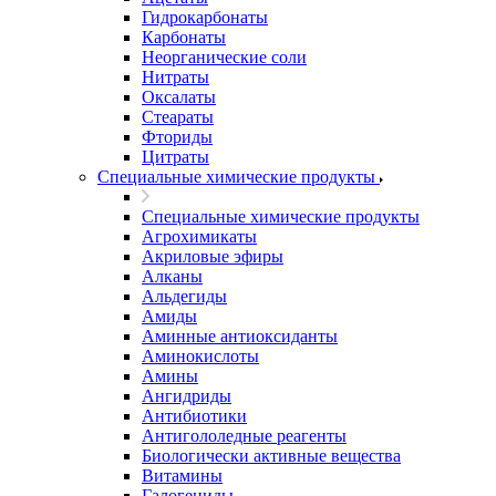
Гидрокарбонаты
Карбонаты
Неорганические соли
Нитраты
Оксалаты
Стеараты
Фториды
Цитраты
Специальные химические продукты
Специальные химические продукты
Агрохимикаты
Акриловые эфиры
Алканы
Альдегиды
Амиды
Аминные антиоксиданты
Аминокислоты
Амины
Ангидриды
Антибиотики
Антигололедные реагенты
Биологически активные вещества
Витамины
Галогениды