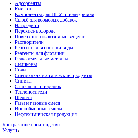
Адсорбенты
Кислоты
Компоненты для ППУ и полиуретана
Сырьё для кормовых добавок
Натр едкий
Перекись водорода
Поверхностно-активные вещества
Растворители
Реагенты для очистки воды
Реагенты для флотации
Редкоземельные металлы
Силиконы
Соли
Специальные химические продукты
Спирты
Стиральный порошок
Теплоносители
Щёлочи
Газы и газовые смеси
Ионообменные смолы
Нефтехимическая продукция
Контрактное производство
Услуги