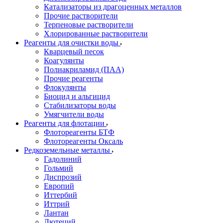
Катализаторы из драгоценных металлов
Прочие растворители
Терпеновые растворители
Хлорированные растворители
Реагенты для очистки воды
Кварцевый песок
Коагулянты
Полиакриламид (ПАА)
Прочие реагенты
Флокулянты
Биоцид и альгицид
Стабилизаторы воды
Умягчители воды
Реагенты для флотации
Флотореагенты БТФ
Флотореагенты Оксаль
Редкоземельные металлы
Гадолиний
Гольмий
Диспрозий
Европий
Иттербий
Иттрий
Лантан
Лютеций