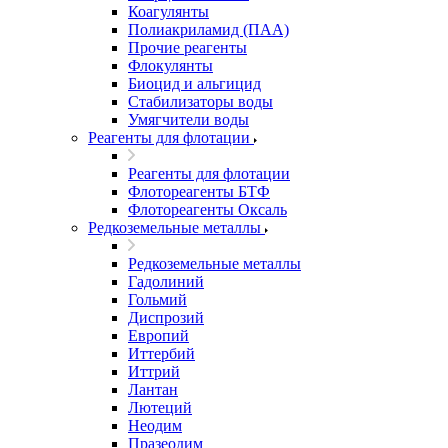
Коагулянты
Полиакриламид (ПАА)
Прочие реагенты
Флокулянты
Биоцид и альгицид
Стабилизаторы воды
Умягчители воды
Реагенты для флотации
Реагенты для флотации
Флотореагенты БТФ
Флотореагенты Оксаль
Редкоземельные металлы
Редкоземельные металлы
Гадолиний
Гольмий
Диспрозий
Европий
Иттербий
Иттрий
Лантан
Лютеций
Неодим
Празеодим