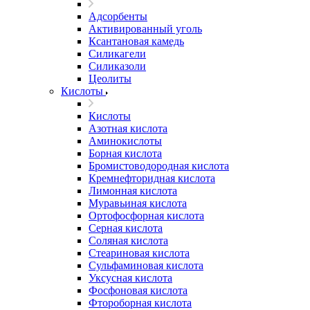
Адсорбенты
Активированный уголь
Ксантановая камедь
Силикагели
Силиказоли
Цеолиты
Кислоты
Кислоты
Азотная кислота
Аминокислоты
Борная кислота
Бромистоводородная кислота
Кремнефторидная кислота
Лимонная кислота
Муравьиная кислота
Ортофосфорная кислота
Серная кислота
Соляная кислота
Стеариновая кислота
Сульфаминовая кислота
Уксусная кислота
Фосфоновая кислота
Фтороборная кислота