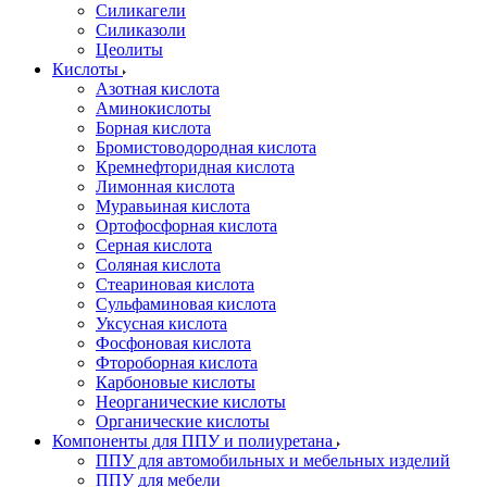
Силикагели
Силиказоли
Цеолиты
Кислоты
Азотная кислота
Аминокислоты
Борная кислота
Бромистоводородная кислота
Кремнефторидная кислота
Лимонная кислота
Муравьиная кислота
Ортофосфорная кислота
Серная кислота
Соляная кислота
Стеариновая кислота
Сульфаминовая кислота
Уксусная кислота
Фосфоновая кислота
Фтороборная кислота
Карбоновые кислоты
Неорганические кислоты
Органические кислоты
Компоненты для ППУ и полиуретана
ППУ для автомобильных и мебельных изделий
ППУ для мебели