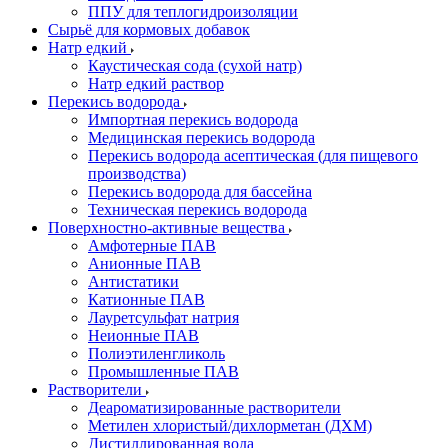
ППУ для теплогидроизоляции
Сырьё для кормовых добавок
Натр едкий
Каустическая сода (сухой натр)
Натр едкий раствор
Перекись водорода
Импортная перекись водорода
Медицинская перекись водорода
Перекись водорода асептическая (для пищевого
производства)
Перекись водорода для бассейна
Техническая перекись водорода
Поверхностно-активные вещества
Амфотерные ПАВ
Анионные ПАВ
Антистатики
Катионные ПАВ
Лауретсульфат натрия
Неионные ПАВ
Полиэтиленгликоль
Промышленные ПАВ
Растворители
Деароматизированные растворители
Метилен хлористый/дихлорметан (ДХМ)
Дистиллированная вода