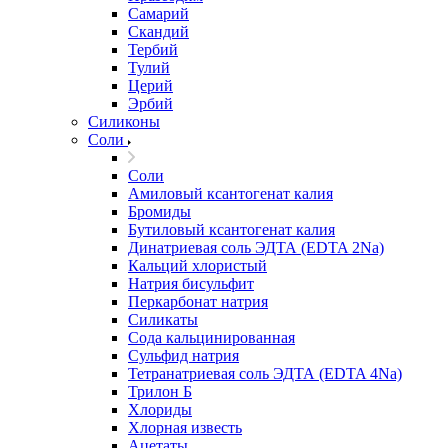
Самарий
Скандий
Тербий
Тулий
Церий
Эрбий
Силиконы
Соли
Соли
Амиловый ксантогенат калия
Бромиды
Бутиловый ксантогенат калия
Динатриевая соль ЭДТА (EDTA 2Na)
Кальций хлористый
Натрия бисульфит
Перкарбонат натрия
Силикаты
Сода кальцинированная
Сульфид натрия
Тетранатриевая соль ЭДТА (EDTA 4Na)
Трилон Б
Хлориды
Хлорная известь
Ацетаты