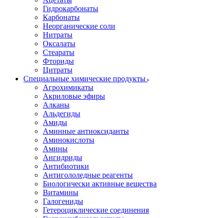
Гидрокарбонаты
Карбонаты
Неорганические соли
Нитраты
Оксалаты
Стеараты
Фториды
Цитраты
Специальные химические продукты
Агрохимикаты
Акриловые эфиры
Алканы
Альдегиды
Амиды
Аминные антиоксиданты
Аминокислоты
Амины
Ангидриды
Антибиотики
Антигололедные реагенты
Биологически активные вещества
Витамины
Галогениды
Гетероциклические соединения