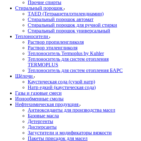
Прочие спирты
Стиральный порошок
TAED (Тетраацетилэтилендиамин)
Стиральный порошок автомат
Стиральный порошок для ручной стирки
Стиральный порошок универсальный
Теплоносители
Раствор пропиленгликоля
Раствор этиленгликоля
Теплоноситель Termoplus by Kuhler
Теплоноситель для систем отопления
TERMOPLUS
Теплоноситель для систем отопления БАРС
Щёлочи
Каустическая сода (сухой натр)
Натр едкий (каустическая сода)
Газы и газовые смеси
Ионообменные смолы
Нефтехимическая продукция
Антиоксиданты для производства масел
Базовые масла
Детергенты
Дисперсанты
Загустители и модификаторы вязкости
Пакеты присадок для масел