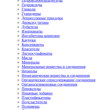
Гидроксибензальдегиды
Гидроксиды
Гликоли
Гуанидины
Депрессорные присадки
Диоксид титана
Дубители
Изоцианаты
Ингибиторы коррозии
Каучуки
Консерванты
Красители
Лигносульфонаты
Масла
Минералы
Минеральные вещества и соединения
Неонолы
Неорганические вещества и соединения
Органические серосодержащие соединения
Органосиликоновые соединения
Пероксиды
Пищевые добавки
Пластификаторы
Подсластители
Полимеры