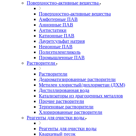
Поверхностно-активные вещества
Поверхностно-активные вещества
Амфотерные ПАВ
Анионные ПАВ
Антистатики
Катионные ПАВ
Лауретсульфат натрия
Неионные ПАВ
Полиэтиленгликоль
Промышленные ПАВ
Растворители
Растворители
Деароматизированные растворители
Метилен хлористый/дихлорметан (ДХМ)
Дистиллированная вода
Катализаторы из драгоценных металлов
Прочие растворители
Терпеновые растворители
Хлорированные растворители
Реагенты для очистки воды
Реагенты для очистки воды
Кварцевый песок