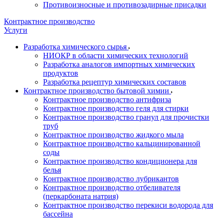
Противоизносные и противозадирные присадки
Контрактное производство
Услуги
Разработка химического сырья
НИОКР в области химических технологий
Разработка аналогов импортных химических
продуктов
Разработка рецептур химических составов
Контрактное производство бытовой химии
Контрактное производство антифриза
Контрактное производство геля для стирки
Контрактное производство гранул для прочистки
труб
Контрактное производство жидкого мыла
Контрактное производство кальцинированной
соды
Контрактное производство кондиционера для
белья
Контрактное производство лубрикантов
Контрактное производство отбеливателя
(перкарбоната натрия)
Контрактное производство перекиси водорода для
бассейна