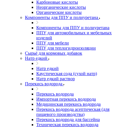
Карбоновые кислоты
Неорганические кислоты
Органические кислоты
Компоненты для ППУ и полиуретана
Компоненты для ППУ и полиуретана
ППУ для автомобильных и мебельных
изделий
ППУ для мебели
ППУ для теплогидроизоляции
Сырьё для кормовых добавок
Натр едкий
Натр едкий
Каустическая сода (сухой натр)
Натр едкий раствор
Перекись водорода
Перекись водорода
Импортная перекись водорода
Медицинская перекись водорода
Перекись водорода асептическая (для
пищевого производства)
Перекись водорода для бассейна
Техническая перекись водорода