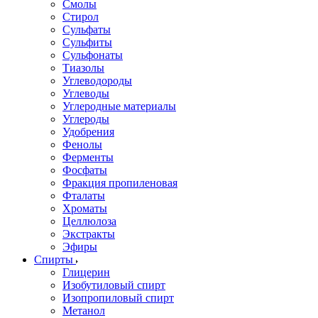
Смолы
Стирол
Сульфаты
Сульфиты
Сульфонаты
Тиазолы
Углеводороды
Углеводы
Углеродные материалы
Углероды
Удобрения
Фенолы
Ферменты
Фосфаты
Фракция пропиленовая
Фталаты
Хроматы
Целлюлоза
Экстракты
Эфиры
Спирты
Глицерин
Изобутиловый спирт
Изопропиловый спирт
Метанол