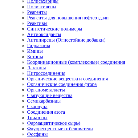
Полисахариды
Полиэтилены
Реагенты
Реагенты для повышения нефтеотдачи
Реактивы
Синтетические полимеры
Антиоксиданты
Антипирены (Огнестойкие добавки)
Гидразины
Имины
Кетоны
Координационные (комплексные) соединения
Лактоны
Нитросоединения
Органические вещества и соединения
Органические соединения фтора
Органометаллаты
Связующие вещества
Семикарбазиды
Скорлупа
Соединения азота
Триазены
Фармацевтическое сырьё
Флуоресцентные отбеливатели
Фосфины