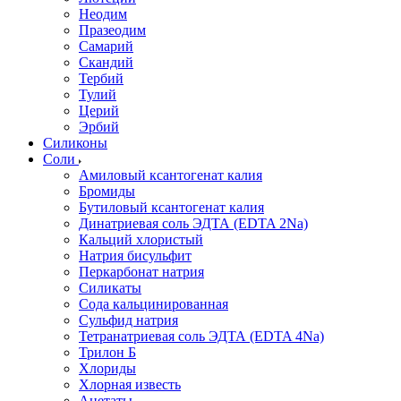
Неодим
Празеодим
Самарий
Скандий
Тербий
Тулий
Церий
Эрбий
Силиконы
Соли
Амиловый ксантогенат калия
Бромиды
Бутиловый ксантогенат калия
Динатриевая соль ЭДТА (EDTA 2Na)
Кальций хлористый
Натрия бисульфит
Перкарбонат натрия
Силикаты
Сода кальцинированная
Сульфид натрия
Тетранатриевая соль ЭДТА (EDTA 4Na)
Трилон Б
Хлориды
Хлорная известь
Ацетаты