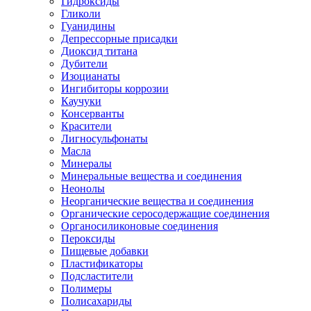
Гидроксиды
Гликоли
Гуанидины
Депрессорные присадки
Диоксид титана
Дубители
Изоцианаты
Ингибиторы коррозии
Каучуки
Консерванты
Красители
Лигносульфонаты
Масла
Минералы
Минеральные вещества и соединения
Неонолы
Неорганические вещества и соединения
Органические серосодержащие соединения
Органосиликоновые соединения
Пероксиды
Пищевые добавки
Пластификаторы
Подсластители
Полимеры
Полисахариды