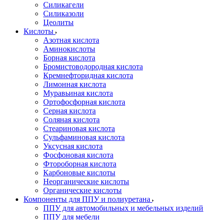
Силикагели
Силиказоли
Цеолиты
Кислоты
Азотная кислота
Аминокислоты
Борная кислота
Бромистоводородная кислота
Кремнефторидная кислота
Лимонная кислота
Муравьиная кислота
Ортофосфорная кислота
Серная кислота
Соляная кислота
Стеариновая кислота
Сульфаминовая кислота
Уксусная кислота
Фосфоновая кислота
Фтороборная кислота
Карбоновые кислоты
Неорганические кислоты
Органические кислоты
Компоненты для ППУ и полиуретана
ППУ для автомобильных и мебельных изделий
ППУ для мебели