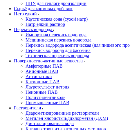
ППУ для теплогидроизоляции
Сырьё для кормовых добавок
Натр едкий
Каустическая сода (сухой натр)
Натр едкий раствор
Перекись водорода
Импортная перекись водорода
Медицинская перекись водорода
Перекись водорода асептическая (для пищевого про
Перекись водорода для бассейна
Техническая перекись водорода
Поверхностно-активные вещества
Амфотерные ПАВ
Анионные ПАВ
Антистатики
Катионные ПАВ
Лауретсульфат натрия
Неионные ПАВ
Полиэтиленгликоль
Промышленные ПАВ
Растворители
Деароматизированные растворители
Метилен хлористый/дихлорметан (ДХМ)
Дистиллированная вода
Катализаторы из драгоценных металлов