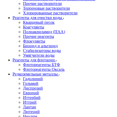
Прочие растворители
Терпеновые растворители
Хлорированные растворители
Реагенты для очистки воды
Кварцевый песок
Коагулянты
Полиакриламид (ПАА)
Прочие реагенты
Флокулянты
Биоцид и альгицид
Стабилизаторы воды
Умягчители воды
Реагенты для флотации
Флотореагенты БТФ
Флотореагенты Оксаль
Редкоземельные металлы
Гадолиний
Гольмий
Диспрозий
Европий
Иттербий
Иттрий
Лантан
Лютеций
Неодим