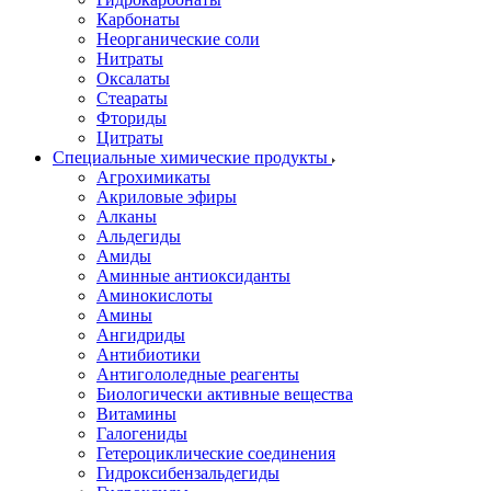
Карбонаты
Неорганические соли
Нитраты
Оксалаты
Стеараты
Фториды
Цитраты
Специальные химические продукты
Агрохимикаты
Акриловые эфиры
Алканы
Альдегиды
Амиды
Аминные антиоксиданты
Аминокислоты
Амины
Ангидриды
Антибиотики
Антигололедные реагенты
Биологически активные вещества
Витамины
Галогениды
Гетероциклические соединения
Гидроксибензальдегиды