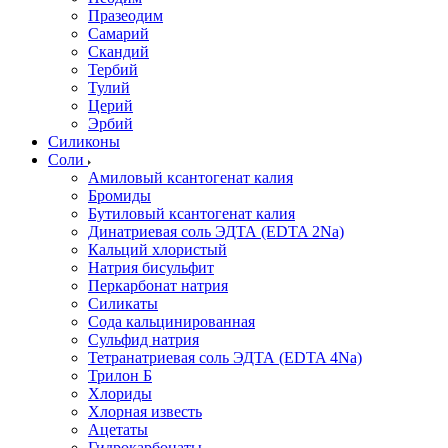
Празеодим
Самарий
Скандий
Тербий
Тулий
Церий
Эрбий
Силиконы
Соли
Амиловый ксантогенат калия
Бромиды
Бутиловый ксантогенат калия
Динатриевая соль ЭДТА (EDTA 2Na)
Кальций хлористый
Натрия бисульфит
Перкарбонат натрия
Силикаты
Сода кальцинированная
Сульфид натрия
Тетранатриевая соль ЭДТА (EDTA 4Na)
Трилон Б
Хлориды
Хлорная известь
Ацетаты
Гидрокарбонаты