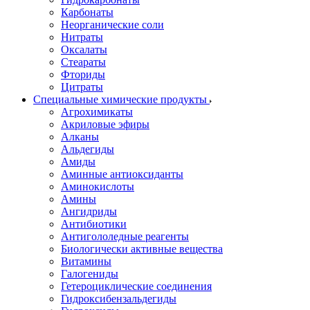
Карбонаты
Неорганические соли
Нитраты
Оксалаты
Стеараты
Фториды
Цитраты
Специальные химические продукты
Агрохимикаты
Акриловые эфиры
Алканы
Альдегиды
Амиды
Аминные антиоксиданты
Аминокислоты
Амины
Ангидриды
Антибиотики
Антигололедные реагенты
Биологически активные вещества
Витамины
Галогениды
Гетероциклические соединения
Гидроксибензальдегиды