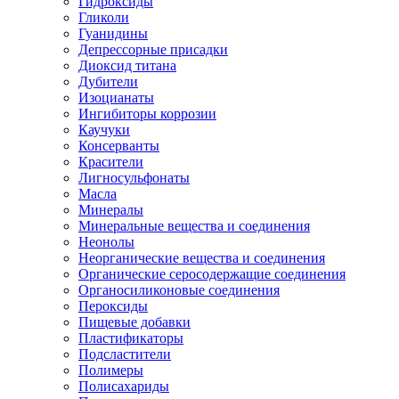
Гидроксиды
Гликоли
Гуанидины
Депрессорные присадки
Диоксид титана
Дубители
Изоцианаты
Ингибиторы коррозии
Каучуки
Консерванты
Красители
Лигносульфонаты
Масла
Минералы
Минеральные вещества и соединения
Неонолы
Неорганические вещества и соединения
Органические серосодержащие соединения
Органосиликоновые соединения
Пероксиды
Пищевые добавки
Пластификаторы
Подсластители
Полимеры
Полисахариды