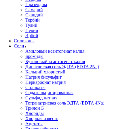
Празеодим
Самарий
Скандий
Тербий
Тулий
Церий
Эрбий
Силиконы
Соли
Амиловый ксантогенат калия
Бромиды
Бутиловый ксантогенат калия
Динатриевая соль ЭДТА (EDTA 2Na)
Кальций хлористый
Натрия бисульфит
Перкарбонат натрия
Силикаты
Сода кальцинированная
Сульфид натрия
Тетранатриевая соль ЭДТА (EDTA 4Na)
Трилон Б
Хлориды
Хлорная известь
Ацетаты
Гидрокарбонаты