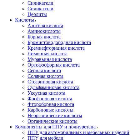
Силикагели
Силиказоли
Цеолиты
Кислоты
Азотная кислота
Аминокислоты
Борная кислота
Бромистоводородная кислота
Кремнефторидная кислота
Лимонная кислота
Муравьиная кислота
Ортофосфорная кислота
Серная кислота
Соляная кислота
Стеариновая кислота
Сульфаминовая кислота
Уксусная кислота
Фосфоновая кислота
Фтороборная кислота
Карбоновые кислоты
Неорганические кислоты
Органические кислоты
Компоненты для ППУ и полиуретана
ППУ для автомобильных и мебельных изделий
ППУ для мебели