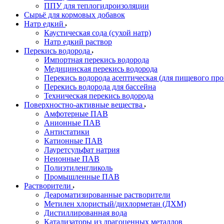
ППУ для теплогидроизоляции
Сырьё для кормовых добавок
Натр едкий
Каустическая сода (сухой натр)
Натр едкий раствор
Перекись водорода
Импортная перекись водорода
Медицинская перекись водорода
Перекись водорода асептическая (для пищевого про
Перекись водорода для бассейна
Техническая перекись водорода
Поверхностно-активные вещества
Амфотерные ПАВ
Анионные ПАВ
Антистатики
Катионные ПАВ
Лауретсульфат натрия
Неионные ПАВ
Полиэтиленгликоль
Промышленные ПАВ
Растворители
Деароматизированные растворители
Метилен хлористый/дихлорметан (ДХМ)
Дистиллированная вода
Катализаторы из драгоценных металлов