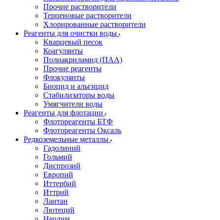
Прочие растворители
Терпеновые растворители
Хлорированные растворители
Реагенты для очистки воды
Кварцевый песок
Коагулянты
Полиакриламид (ПАА)
Прочие реагенты
Флокулянты
Биоцид и альгицид
Стабилизаторы воды
Умягчители воды
Реагенты для флотации
Флотореагенты БТФ
Флотореагенты Оксаль
Редкоземельные металлы
Гадолиний
Гольмий
Диспрозий
Европий
Иттербий
Иттрий
Лантан
Лютеций
Неодим