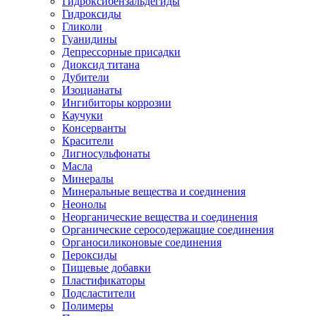
Гидроксибензальдегиды
Гидроксиды
Гликоли
Гуанидины
Депрессорные присадки
Диоксид титана
Дубители
Изоцианаты
Ингибиторы коррозии
Каучуки
Консерванты
Красители
Лигносульфонаты
Масла
Минералы
Минеральные вещества и соединения
Неонолы
Неорганические вещества и соединения
Органические серосодержащие соединения
Органосиликоновые соединения
Пероксиды
Пищевые добавки
Пластификаторы
Подсластители
Полимеры