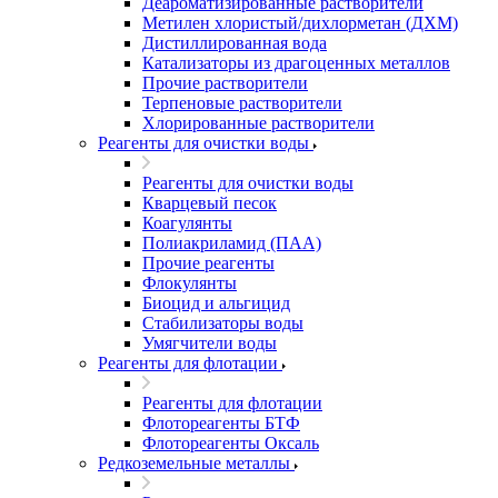
Деароматизированные растворители
Метилен хлористый/дихлорметан (ДХМ)
Дистиллированная вода
Катализаторы из драгоценных металлов
Прочие растворители
Терпеновые растворители
Хлорированные растворители
Реагенты для очистки воды
Реагенты для очистки воды
Кварцевый песок
Коагулянты
Полиакриламид (ПАА)
Прочие реагенты
Флокулянты
Биоцид и альгицид
Стабилизаторы воды
Умягчители воды
Реагенты для флотации
Реагенты для флотации
Флотореагенты БТФ
Флотореагенты Оксаль
Редкоземельные металлы