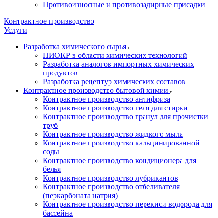
Противоизносные и противозадирные присадки
Контрактное производство
Услуги
Разработка химического сырья
НИОКР в области химических технологий
Разработка аналогов импортных химических
продуктов
Разработка рецептур химических составов
Контрактное производство бытовой химии
Контрактное производство антифриза
Контрактное производство геля для стирки
Контрактное производство гранул для прочистки
труб
Контрактное производство жидкого мыла
Контрактное производство кальцинированной
соды
Контрактное производство кондиционера для
белья
Контрактное производство лубрикантов
Контрактное производство отбеливателя
(перкарбоната натрия)
Контрактное производство перекиси водорода для
бассейна