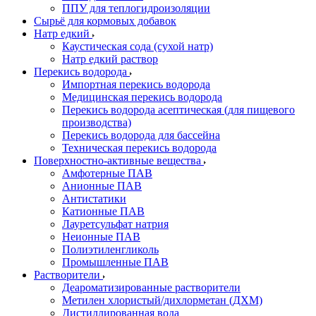
ППУ для теплогидроизоляции
Сырьё для кормовых добавок
Натр едкий
Каустическая сода (сухой натр)
Натр едкий раствор
Перекись водорода
Импортная перекись водорода
Медицинская перекись водорода
Перекись водорода асептическая (для пищевого
производства)
Перекись водорода для бассейна
Техническая перекись водорода
Поверхностно-активные вещества
Амфотерные ПАВ
Анионные ПАВ
Антистатики
Катионные ПАВ
Лауретсульфат натрия
Неионные ПАВ
Полиэтиленгликоль
Промышленные ПАВ
Растворители
Деароматизированные растворители
Метилен хлористый/дихлорметан (ДХМ)
Дистиллированная вода