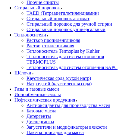
Прочие спирты
Стиральный порошок
TAED (Тетраацетилэтилендиамин)
Стиральный порошок автомат
Стиральный порошок для ручной стирки
Стиральный порошок универсальный
Теплоносители
Раствор пропиленгликоля
Раствор этиленгликоля
Теплоноситель Termoplus by Kuhler
Теплоноситель для систем отопления
TERMOPLUS
Теплоноситель для систем отопления БАРС
Щёлочи
Каустическая сода (сухой натр)
Натр едкий (каустическая сода)
Газы и газовые смеси
Ионообменные смолы
Нефтехимическая продукция
Антиоксиданты для производства масел
Базовые масла
Детергенты
Дисперсанты
Загустители и модификаторы вязкости
Пакеты присадок для масел