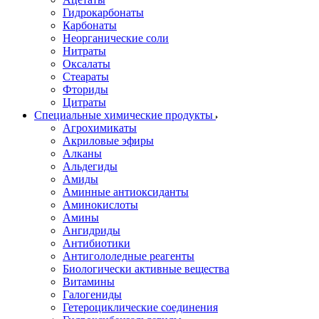
Гидрокарбонаты
Карбонаты
Неорганические соли
Нитраты
Оксалаты
Стеараты
Фториды
Цитраты
Специальные химические продукты
Агрохимикаты
Акриловые эфиры
Алканы
Альдегиды
Амиды
Аминные антиоксиданты
Аминокислоты
Амины
Ангидриды
Антибиотики
Антигололедные реагенты
Биологически активные вещества
Витамины
Галогениды
Гетероциклические соединения