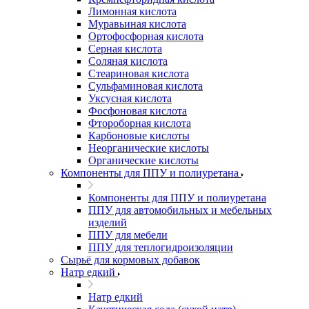
Лимонная кислота
Муравьиная кислота
Ортофосфорная кислота
Серная кислота
Соляная кислота
Стеариновая кислота
Сульфаминовая кислота
Уксусная кислота
Фосфоновая кислота
Фтороборная кислота
Карбоновые кислоты
Неорганические кислоты
Органические кислоты
Компоненты для ППУ и полиуретана
Компоненты для ППУ и полиуретана
ППУ для автомобильных и мебельных
изделий
ППУ для мебели
ППУ для теплогидроизоляции
Сырьё для кормовых добавок
Натр едкий
Натр едкий