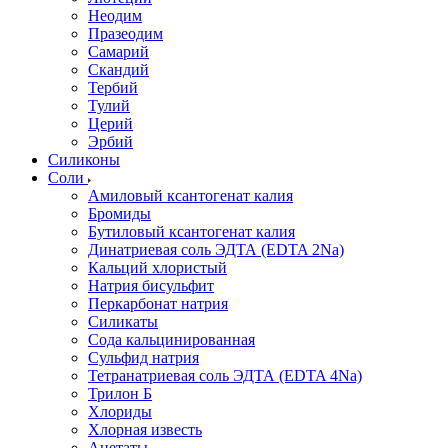
Неодим
Празеодим
Самарий
Скандий
Тербий
Тулий
Церий
Эрбий
Силиконы
Соли
Амиловый ксантогенат калия
Бромиды
Бутиловый ксантогенат калия
Динатриевая соль ЭДТА (EDTA 2Na)
Кальций хлористый
Натрия бисульфит
Перкарбонат натрия
Силикаты
Сода кальцинированная
Сульфид натрия
Тетранатриевая соль ЭДТА (EDTA 4Na)
Трилон Б
Хлориды
Хлорная известь
Ацетаты