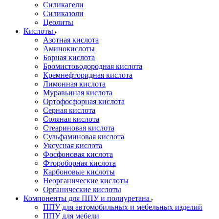
Силикагели
Силиказоли
Цеолиты
Кислоты
Азотная кислота
Аминокислоты
Борная кислота
Бромистоводородная кислота
Кремнефторидная кислота
Лимонная кислота
Муравьиная кислота
Ортофосфорная кислота
Серная кислота
Соляная кислота
Стеариновая кислота
Сульфаминовая кислота
Уксусная кислота
Фосфоновая кислота
Фтороборная кислота
Карбоновые кислоты
Неорганические кислоты
Органические кислоты
Компоненты для ППУ и полиуретана
ППУ для автомобильных и мебельных изделий
ППУ для мебели