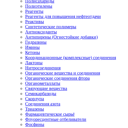
Полисахариды
Полиэтилены
Реагенты
Реагенты для повышения нефтеотдачи
Реактивы
Синтетические полимеры
Антиоксиданты
Антипирены (Огнестойкие добавки)
Гидразины
Имины
Кетоны
Координационные (комплексные) соединения
Лактоны
Нитросоединения
Органические вещества и соединения
Органические соединения фтора
Органометаллаты
Связующие вещества
Семикарбазиды
Скорлупа
Соединения азота
Триазены
Фармацевтическое сырьё
Флуоресцентные отбеливатели
Фосфины