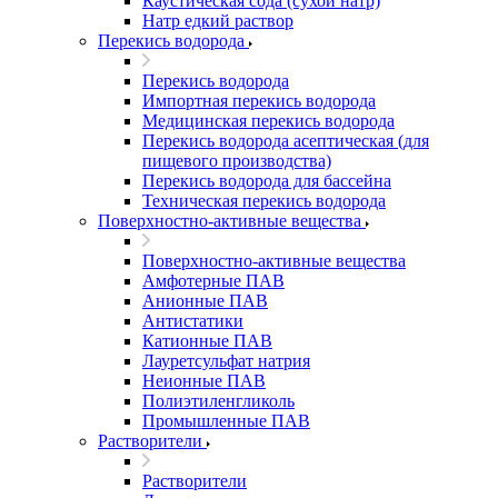
Каустическая сода (сухой натр)
Натр едкий раствор
Перекись водорода
Перекись водорода
Импортная перекись водорода
Медицинская перекись водорода
Перекись водорода асептическая (для
пищевого производства)
Перекись водорода для бассейна
Техническая перекись водорода
Поверхностно-активные вещества
Поверхностно-активные вещества
Амфотерные ПАВ
Анионные ПАВ
Антистатики
Катионные ПАВ
Лауретсульфат натрия
Неионные ПАВ
Полиэтиленгликоль
Промышленные ПАВ
Растворители
Растворители