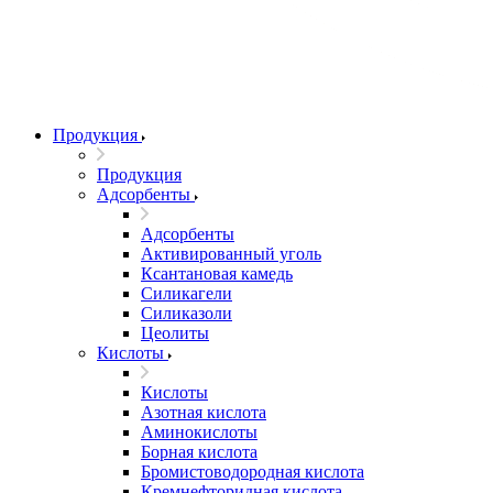
Продукция
Продукция
Адсорбенты
Адсорбенты
Активированный уголь
Ксантановая камедь
Силикагели
Силиказоли
Цеолиты
Кислоты
Кислоты
Азотная кислота
Аминокислоты
Борная кислота
Бромистоводородная кислота
Кремнефторидная кислота