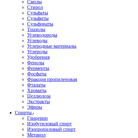
Смолы
Стирол
Сульфаты
Сульфиты
Сульфонаты
Тиазолы
Углеводороды
Углеводы
Углеродные материалы
Углероды
Удобрения
Фенолы
Ферменты
Фосфаты
Фракция пропиленовая
Фталаты
Хроматы
Целлюлоза
Экстракты
Эфиры
Спирты
Глицерин
Изобутиловый спирт
Изопропиловый спирт
Метанол