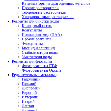
Катализаторы из драгоценных металлов
Прочие растворители
Терпеновые растворители
Хлорированные растворители
Реагенты для очистки воды
Кварцевый песок
Коагулянты
Полиакриламид (ПАА)
Прочие реагенты
Флокулянты
Биоцид и альгицид
Стабилизаторы воды
Умягчители воды
Реагенты для флотации
Флотореагенты БТФ
Флотореагенты Оксаль
Редкоземельные металлы
Гадолиний
Гольмий
Диспрозий
Европий
Иттербий
Иттрий
Лантан
Лютеций