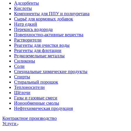
Адсорбенты
Кислоты
Компоненты для ППУ и полиуретана
Сырьё для кормовых добавок
Натр едкий
Перекись водорода
Поверхностно-активные вещества
Растворители
Реагенты для очистки воды
Реагенты для флотации
Редкоземельные металлы
Силиконы
Соли
Специальные химические продукты
Спирты
Стиральный порошок
Теплоносители
Щёлочи
Газы и газовые смеси
Ионообменные смолы
Нефтехимическая продукция
Контрактное производство
Услуги