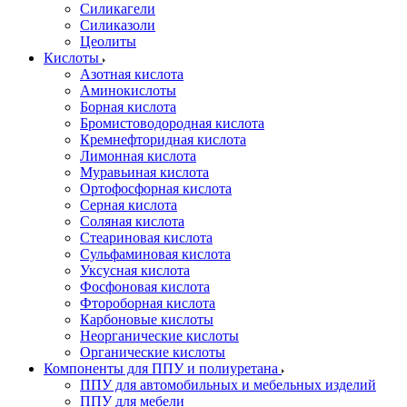
Силикагели
Силиказоли
Цеолиты
Кислоты
Азотная кислота
Аминокислоты
Борная кислота
Бромистоводородная кислота
Кремнефторидная кислота
Лимонная кислота
Муравьиная кислота
Ортофосфорная кислота
Серная кислота
Соляная кислота
Стеариновая кислота
Сульфаминовая кислота
Уксусная кислота
Фосфоновая кислота
Фтороборная кислота
Карбоновые кислоты
Неорганические кислоты
Органические кислоты
Компоненты для ППУ и полиуретана
ППУ для автомобильных и мебельных изделий
ППУ для мебели