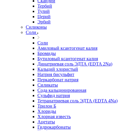
Скандий
Тербий
Тулий
Церий
Эрбий
Силиконы
Соли
Соли
Амиловый ксантогенат калия
Бромиды
Бутиловый ксантогенат калия
Динатриевая соль ЭДТА (EDTA 2Na)
Кальций хлористый
Натрия бисульфит
Перкарбонат натрия
Силикаты
Сода кальцинированная
Сульфид натрия
Тетранатриевая соль ЭДТА (EDTA 4Na)
Трилон Б
Хлориды
Хлорная известь
Ацетаты
Гидрокарбонаты