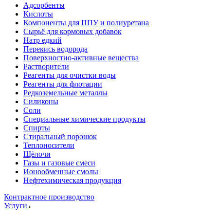
Адсорбенты
Кислоты
Компоненты для ППУ и полиуретана
Сырьё для кормовых добавок
Натр едкий
Перекись водорода
Поверхностно-активные вещества
Растворители
Реагенты для очистки воды
Реагенты для флотации
Редкоземельные металлы
Силиконы
Соли
Специальные химические продукты
Спирты
Стиральный порошок
Теплоносители
Щёлочи
Газы и газовые смеси
Ионообменные смолы
Нефтехимическая продукция
Контрактное производство
Услуги