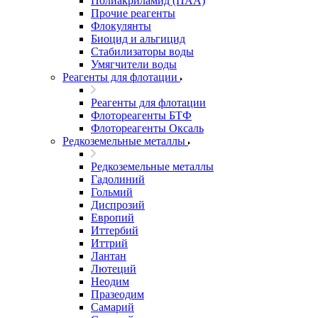
Полиакриламид (ПАА)
Прочие реагенты
Флокулянты
Биоцид и альгицид
Стабилизаторы воды
Умягчители воды
Реагенты для флотации
Реагенты для флотации
Флотореагенты БТФ
Флотореагенты Оксаль
Редкоземельные металлы
Редкоземельные металлы
Гадолиний
Гольмий
Диспрозий
Европий
Иттербий
Иттрий
Лантан
Лютеций
Неодим
Празеодим
Самарий