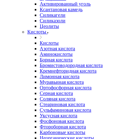
Активированный уголь
Ксантановая камедь
Силикагели
Силиказоли
Цеолиты
Кислоты
Кислоты
Азотная кислота
Аминокислоты
Борная кислота
Бромистоводородная кислота
Кремнефторидная кислота
Лимонная кислота
Муравьиная кислота
Ортофосфорная кислота
Серная кислота
Соляная кислота
Стеариновая кислота
Сульфаминовая кислота
Уксусная кислота
Фосфоновая кислота
Фтороборная кислота
Карбоновые кислоты
Неорганические кислоты