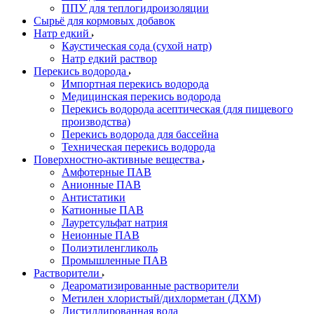
ППУ для теплогидроизоляции
Сырьё для кормовых добавок
Натр едкий
Каустическая сода (сухой натр)
Натр едкий раствор
Перекись водорода
Импортная перекись водорода
Медицинская перекись водорода
Перекись водорода асептическая (для пищевого
производства)
Перекись водорода для бассейна
Техническая перекись водорода
Поверхностно-активные вещества
Амфотерные ПАВ
Анионные ПАВ
Антистатики
Катионные ПАВ
Лауретсульфат натрия
Неионные ПАВ
Полиэтиленгликоль
Промышленные ПАВ
Растворители
Деароматизированные растворители
Метилен хлористый/дихлорметан (ДХМ)
Дистиллированная вода