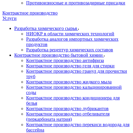
Противоизносные и противозадирные присадки
Контрактное производство
Услуги
Разработка химического сырья
НИОКР в области химических технологий
Разработка аналогов импортных химических
продуктов
Разработка рецептур химических составов
Контрактное производство бытовой химии
Контрактное производство антифриза
Контрактное производство геля для стирки
Контрактное производство гранул для прочистки
труб
Контрактное производство жидкого мыла
Контрактное производство кальцинированной
соды
Контрактное производство кондиционера для
белья
Контрактное производство лубрикантов
Контрактное производство отбеливателя
(перкарбоната натрия)
Контрактное производство перекиси водорода для
бассейна