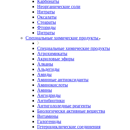
Карбонаты
Неорганические соли
Нитраты
Оксалаты
Стеараты
Фториды
Цитраты
Специальные химические продукты
Специальные химические продукты
Агрохимикаты
Акриловые эфиры
Алканы
Альдегиды
Амиды
Аминные антиоксиданты
Аминокислоты
Амины
Ангидриды
Антибиотики
Антигололедные реагенты
Биологически активные вещества
Витамины
Галогениды
Гетероциклические соединения