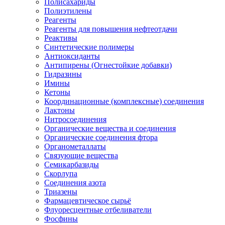
Полисахариды
Полиэтилены
Реагенты
Реагенты для повышения нефтеотдачи
Реактивы
Синтетические полимеры
Антиоксиданты
Антипирены (Огнестойкие добавки)
Гидразины
Имины
Кетоны
Координационные (комплексные) соединения
Лактоны
Нитросоединения
Органические вещества и соединения
Органические соединения фтора
Органометаллаты
Связующие вещества
Семикарбазиды
Скорлупа
Соединения азота
Триазены
Фармацевтическое сырьё
Флуоресцентные отбеливатели
Фосфины