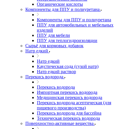
Органические кислоты
Компоненты для ППУ и полиуретана
Компоненты для ППУ и полиуретана
ППУ для автомобильных и мебельных
изделий
ППУ для мебели
ППУ для теплогидроизоляции
Сырьё для кормовых добавок
Натр едкий
Натр едкий
Каустическая сода (сухой натр)
Натр едкий раствор
Перекись водорода
Перекись водорода
Импортная перекись водорода
Медицинская перекись водорода
Перекись водорода асептическая (для
пищевого производства)
Перекись водорода для бассейна
Техническая перекись водорода
Поверхностно-активные вещества