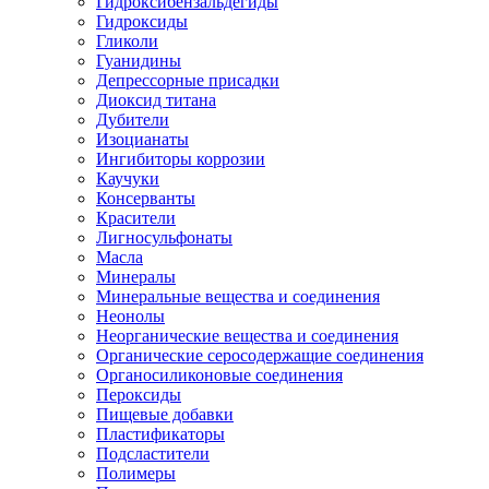
Гидроксибензальдегиды
Гидроксиды
Гликоли
Гуанидины
Депрессорные присадки
Диоксид титана
Дубители
Изоцианаты
Ингибиторы коррозии
Каучуки
Консерванты
Красители
Лигносульфонаты
Масла
Минералы
Минеральные вещества и соединения
Неонолы
Неорганические вещества и соединения
Органические серосодержащие соединения
Органосиликоновые соединения
Пероксиды
Пищевые добавки
Пластификаторы
Подсластители
Полимеры