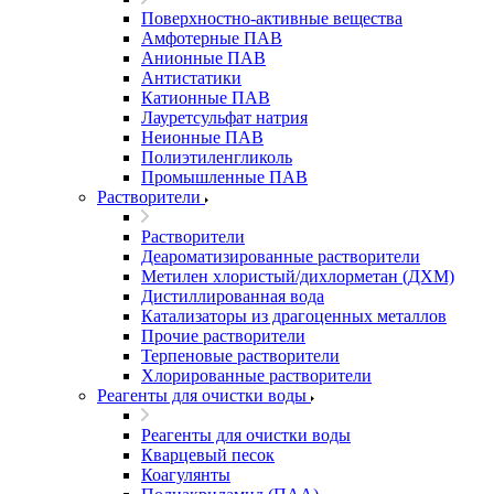
Поверхностно-активные вещества
Амфотерные ПАВ
Анионные ПАВ
Антистатики
Катионные ПАВ
Лауретсульфат натрия
Неионные ПАВ
Полиэтиленгликоль
Промышленные ПАВ
Растворители
Растворители
Деароматизированные растворители
Метилен хлористый/дихлорметан (ДХМ)
Дистиллированная вода
Катализаторы из драгоценных металлов
Прочие растворители
Терпеновые растворители
Хлорированные растворители
Реагенты для очистки воды
Реагенты для очистки воды
Кварцевый песок
Коагулянты