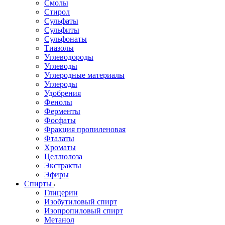
Смолы
Стирол
Сульфаты
Сульфиты
Сульфонаты
Тиазолы
Углеводороды
Углеводы
Углеродные материалы
Углероды
Удобрения
Фенолы
Ферменты
Фосфаты
Фракция пропиленовая
Фталаты
Хроматы
Целлюлоза
Экстракты
Эфиры
Спирты
Глицерин
Изобутиловый спирт
Изопропиловый спирт
Метанол