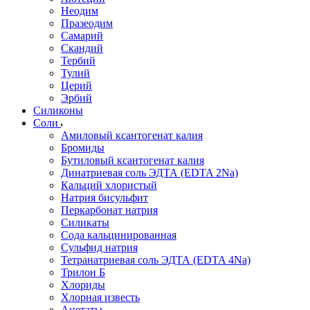
Неодим
Празеодим
Самарий
Скандий
Тербий
Тулий
Церий
Эрбий
Силиконы
Соли
Амиловый ксантогенат калия
Бромиды
Бутиловый ксантогенат калия
Динатриевая соль ЭДТА (EDTA 2Na)
Кальций хлористый
Натрия бисульфит
Перкарбонат натрия
Силикаты
Сода кальцинированная
Сульфид натрия
Тетранатриевая соль ЭДТА (EDTA 4Na)
Трилон Б
Хлориды
Хлорная известь
Ацетаты