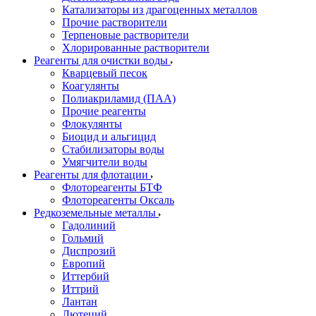
Катализаторы из драгоценных металлов
Прочие растворители
Терпеновые растворители
Хлорированные растворители
Реагенты для очистки воды
Кварцевый песок
Коагулянты
Полиакриламид (ПАА)
Прочие реагенты
Флокулянты
Биоцид и альгицид
Стабилизаторы воды
Умягчители воды
Реагенты для флотации
Флотореагенты БТФ
Флотореагенты Оксаль
Редкоземельные металлы
Гадолиний
Гольмий
Диспрозий
Европий
Иттербий
Иттрий
Лантан
Лютеций