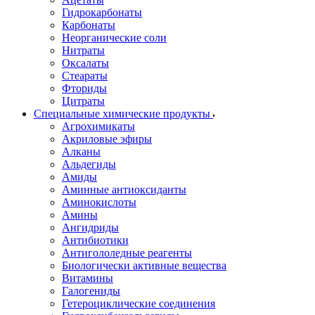
Гидрокарбонаты
Карбонаты
Неорганические соли
Нитраты
Оксалаты
Стеараты
Фториды
Цитраты
Специальные химические продукты
Агрохимикаты
Акриловые эфиры
Алканы
Альдегиды
Амиды
Аминные антиоксиданты
Аминокислоты
Амины
Ангидриды
Антибиотики
Антигололедные реагенты
Биологически активные вещества
Витамины
Галогениды
Гетероциклические соединения