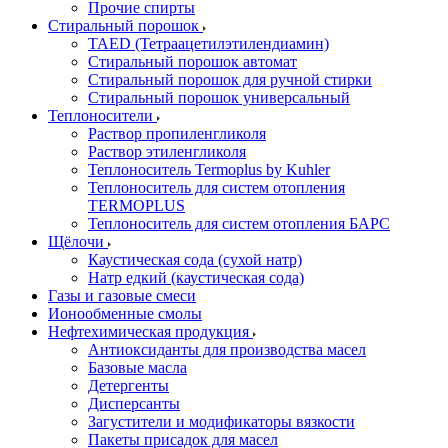
Прочие спирты
Стиральный порошок
TAED (Тетраацетилэтилендиамин)
Стиральный порошок автомат
Стиральный порошок для ручной стирки
Стиральный порошок универсальный
Теплоносители
Раствор пропиленгликоля
Раствор этиленгликоля
Теплоноситель Termoplus by Kuhler
Теплоноситель для систем отопления
TERMOPLUS
Теплоноситель для систем отопления БАРС
Щёлочи
Каустическая сода (сухой натр)
Натр едкий (каустическая сода)
Газы и газовые смеси
Ионообменные смолы
Нефтехимическая продукция
Антиоксиданты для производства масел
Базовые масла
Детергенты
Дисперсанты
Загустители и модификаторы вязкости
Пакеты присадок для масел