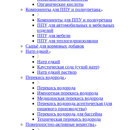
Органические кислоты
Компоненты для ППУ и полиуретана
Компоненты для ППУ и полиуретана
ППУ для автомобильных и мебельных
изделий
ППУ для мебели
ППУ для теплогидроизоляции
Сырьё для кормовых добавок
Натр едкий
Натр едкий
Каустическая сода (сухой натр)
Натр едкий раствор
Перекись водорода
Перекись водорода
Импортная перекись водорода
Медицинская перекись водорода
Перекись водорода асептическая (для
пищевого производства)
Перекись водорода для бассейна
Техническая перекись водорода
Поверхностно-активные вещества