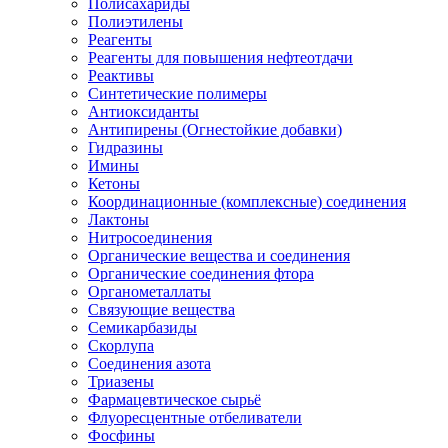
Полисахариды
Полиэтилены
Реагенты
Реагенты для повышения нефтеотдачи
Реактивы
Синтетические полимеры
Антиоксиданты
Антипирены (Огнестойкие добавки)
Гидразины
Имины
Кетоны
Координационные (комплексные) соединения
Лактоны
Нитросоединения
Органические вещества и соединения
Органические соединения фтора
Органометаллаты
Связующие вещества
Семикарбазиды
Скорлупа
Соединения азота
Триазены
Фармацевтическое сырьё
Флуоресцентные отбеливатели
Фосфины