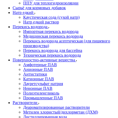
ППУ для теплогидроизоляции
Сырьё для кормовых добавок
Натр едкий
Каустическая сода (сухой натр)
Натр едкий раствор
Перекись водорода
Импортная перекись водорода
Медицинская перекись водорода
Перекись водорода асептическая (для пищевого
производства)
Перекись водорода для бассейна
Техническая перекись водорода
Поверхностно-активные вещества
Амфотерные ПАВ
Анионные ПАВ
Антистатики
Катионные ПАВ
Лауретсульфат натрия
Неионные ПАВ
Полиэтиленгликоль
Промышленные ПАВ
Растворители
Деароматизированные растворители
Метилен хлористый/дихлорметан (ДХМ)
Дистиллированная вода