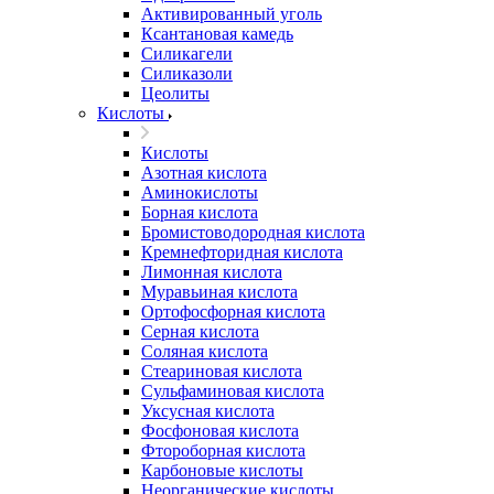
Активированный уголь
Ксантановая камедь
Силикагели
Силиказоли
Цеолиты
Кислоты
Кислоты
Азотная кислота
Аминокислоты
Борная кислота
Бромистоводородная кислота
Кремнефторидная кислота
Лимонная кислота
Муравьиная кислота
Ортофосфорная кислота
Серная кислота
Соляная кислота
Стеариновая кислота
Сульфаминовая кислота
Уксусная кислота
Фосфоновая кислота
Фтороборная кислота
Карбоновые кислоты
Неорганические кислоты