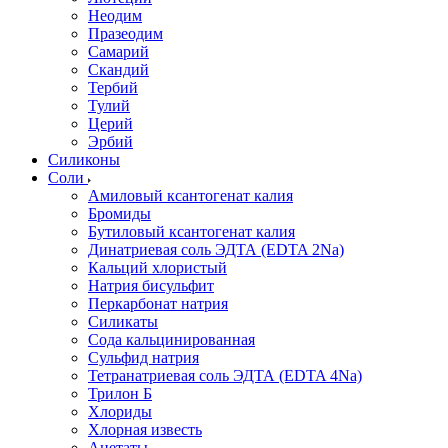
Неодим
Празеодим
Самарий
Скандий
Тербий
Тулий
Церий
Эрбий
Силиконы
Соли
Амиловый ксантогенат калия
Бромиды
Бутиловый ксантогенат калия
Динатриевая соль ЭДТА (EDTA 2Na)
Кальций хлористый
Натрия бисульфит
Перкарбонат натрия
Силикаты
Сода кальцинированная
Сульфид натрия
Тетранатриевая соль ЭДТА (EDTA 4Na)
Трилон Б
Хлориды
Хлорная известь
Ацетаты