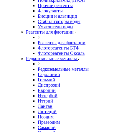
Полиакриламид (ПАА)
Прочие реагенты
Флокулянты
Биоцид и альгицид
Стабилизаторы воды
Умягчители воды
Реагенты для флотации
Реагенты для флотации
Флотореагенты БТФ
Флотореагенты Оксаль
Редкоземельные металлы
Редкоземельные металлы
Гадолиний
Гольмий
Диспрозий
Европий
Иттербий
Иттрий
Лантан
Лютеций
Неодим
Празеодим
Самарий