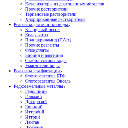
Катализаторы из драгоценных металлов
Прочие растворители
Терпеновые растворители
Хлорированные растворители
Реагенты для очистки воды
Кварцевый песок
Коагулянты
Полиакриламид (ПАА)
Прочие реагенты
Флокулянты
Биоцид и альгицид
Стабилизаторы воды
Умягчители воды
Реагенты для флотации
Флотореагенты БТФ
Флотореагенты Оксаль
Редкоземельные металлы
Гадолиний
Гольмий
Диспрозий
Европий
Иттербий
Иттрий
Лантан
Лютеций