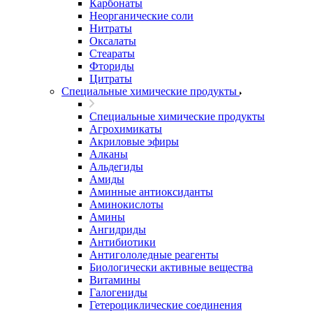
Карбонаты
Неорганические соли
Нитраты
Оксалаты
Стеараты
Фториды
Цитраты
Специальные химические продукты
Специальные химические продукты
Агрохимикаты
Акриловые эфиры
Алканы
Альдегиды
Амиды
Аминные антиоксиданты
Аминокислоты
Амины
Ангидриды
Антибиотики
Антигололедные реагенты
Биологически активные вещества
Витамины
Галогениды
Гетероциклические соединения