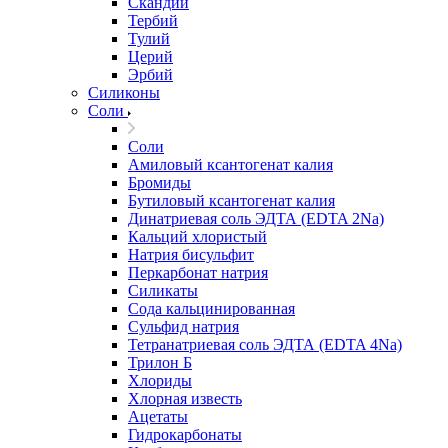
Скандий
Тербий
Тулий
Церий
Эрбий
Силиконы
Соли
Соли
Амиловый ксантогенат калия
Бромиды
Бутиловый ксантогенат калия
Динатриевая соль ЭДТА (EDTA 2Na)
Кальций хлористый
Натрия бисульфит
Перкарбонат натрия
Силикаты
Сода кальцинированная
Сульфид натрия
Тетранатриевая соль ЭДТА (EDTA 4Na)
Трилон Б
Хлориды
Хлорная известь
Ацетаты
Гидрокарбонаты