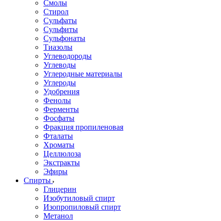
Смолы
Стирол
Сульфаты
Сульфиты
Сульфонаты
Тиазолы
Углеводороды
Углеводы
Углеродные материалы
Углероды
Удобрения
Фенолы
Ферменты
Фосфаты
Фракция пропиленовая
Фталаты
Хроматы
Целлюлоза
Экстракты
Эфиры
Спирты
Глицерин
Изобутиловый спирт
Изопропиловый спирт
Метанол