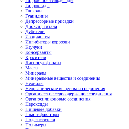
Гидроксибензальдегиды
Гидроксиды
Гликоли
Гуанидины
Депрессорные присадки
Диоксид титана
Дубители
Изоцианаты
Ингибиторы коррозии
Каучуки
Консерванты
Красители
Лигносульфонаты
Масла
Минералы
Минеральные вещества и соединения
Неонолы
Неорганические вещества и соединения
Органические серосодержащие соединения
Органосиликоновые соединения
Пероксиды
Пищевые добавки
Пластификаторы
Подсластители
Полимеры