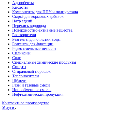
Адсорбенты
Кислоты
Компоненты для ППУ и полиуретана
Сырьё для кормовых добавок
Натр едкий
Перекись водорода
Поверхностно-активные вещества
Растворители
Реагенты для очистки воды
Реагенты для флотации
Редкоземельные металлы
Силиконы
Соли
Специальные химические продукты
Спирты
Стиральный порошок
Теплоносители
Щёлочи
Газы и газовые смеси
Ионообменные смолы
Нефтехимическая продукция
Контрактное производство
Услуги