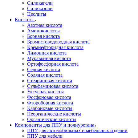
Силикагели
Силиказоли
Цеолиты
Кислоты
Азотная кислота
Аминокислоты
Борная кислота
Бромистоводородная кислота
Кремнефторидная кислота
Лимонная кислота
Муравьиная кислота
Ортофосфорная кислота
Серная кислота
Соляная кислота
Стеариновая кислота
Сульфаминовая кислота
Уксусная кислота
Фосфоновая кислота
Фтороборная кислота
Карбоновые кислоты
Неорганические кислоты
Органические кислоты
Компоненты для ППУ и полиуретана
ППУ для автомобильных и мебельных изделий
ППУ для мебели