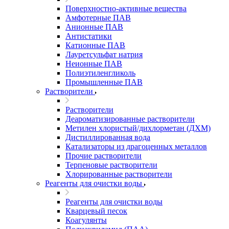
Поверхностно-активные вещества
Амфотерные ПАВ
Анионные ПАВ
Антистатики
Катионные ПАВ
Лауретсульфат натрия
Неионные ПАВ
Полиэтиленгликоль
Промышленные ПАВ
Растворители
Растворители
Деароматизированные растворители
Метилен хлористый/дихлорметан (ДХМ)
Дистиллированная вода
Катализаторы из драгоценных металлов
Прочие растворители
Терпеновые растворители
Хлорированные растворители
Реагенты для очистки воды
Реагенты для очистки воды
Кварцевый песок
Коагулянты