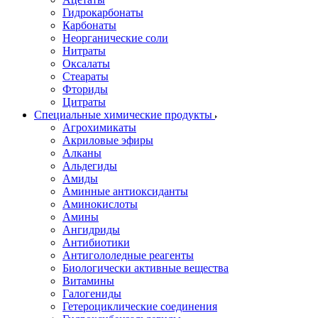
Гидрокарбонаты
Карбонаты
Неорганические соли
Нитраты
Оксалаты
Стеараты
Фториды
Цитраты
Специальные химические продукты
Агрохимикаты
Акриловые эфиры
Алканы
Альдегиды
Амиды
Аминные антиоксиданты
Аминокислоты
Амины
Ангидриды
Антибиотики
Антигололедные реагенты
Биологически активные вещества
Витамины
Галогениды
Гетероциклические соединения