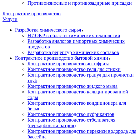
Противоизносные и противозадирные присадки
Контрактное производство
Услуги
Разработка химического сырья
НИОКР в области химических технологий
Разработка аналогов импортных химических
продуктов
Разработка рецептур химических составов
Контрактное производство бытовой химии
Контрактное производство антифриза
Контрактное производство геля для стирки
Контрактное производство гранул для прочистки
труб
Контрактное производство жидкого мыла
Контрактное производство кальцинированной
соды
Контрактное производство кондиционера для
белья
Контрактное производство лубрикантов
Контрактное производство отбеливателя
(перкарбоната натрия)
Контрактное производство перекиси водорода для
бассейна