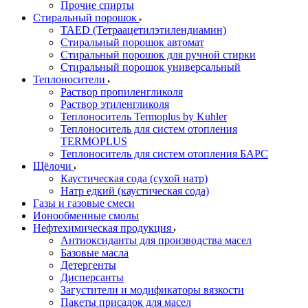
Прочие спирты
Стиральный порошок
TAED (Тетраацетилэтилендиамин)
Стиральный порошок автомат
Стиральный порошок для ручной стирки
Стиральный порошок универсальный
Теплоносители
Раствор пропиленгликоля
Раствор этиленгликоля
Теплоноситель Termoplus by Kuhler
Теплоноситель для систем отопления
TERMOPLUS
Теплоноситель для систем отопления БАРС
Щёлочи
Каустическая сода (сухой натр)
Натр едкий (каустическая сода)
Газы и газовые смеси
Ионообменные смолы
Нефтехимическая продукция
Антиоксиданты для производства масел
Базовые масла
Детергенты
Дисперсанты
Загустители и модификаторы вязкости
Пакеты присадок для масел