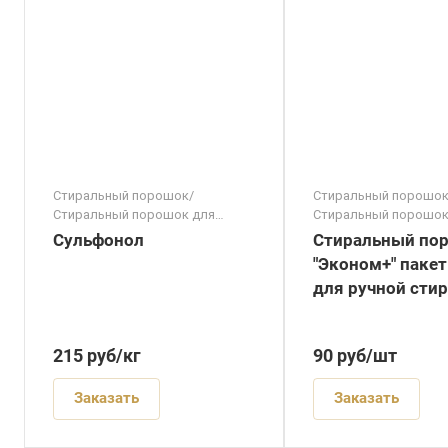
Стиральный порошок/
Стиральный порошок
Стиральный порошок для
Стиральный порошок
ручной стирки/Стиральный
ручной стирки/Стира
Сульфонол
Стиральный по
порошок автомат/Стиральный
порошок для цветног
"Эконом+" пакет
порошок универсальный
Стиральный порошок
для ручной сти
белого белья/Стирал
порошок для детског
Стиральный порошо
гипоаллергенный/Ст
215
руб
/кг
90
руб
/шт
порошок 9 кг/Стирал
порошок отбеливаю
Заказать
Заказать