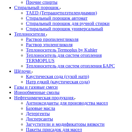
Прочие спирты
Стиральный порошок
TAED (Тетраацетилэтилендиамин)
Стиральный порошок автомат
Стиральный порошок для ручной стирки
Стиральный порошок универсальный
Теплоносители
Раствор пропиленгликоля
Раствор этиленгликоля
Теплоноситель Termoplus by Kuhler
Теплоноситель для систем отопления
TERMOPLUS
Теплоноситель для систем отопления БАРС
Щёлочи
Каустическая сода (сухой натр)
Натр едкий (каустическая сода)
Газы и газовые смеси
Ионообменные смолы
Нефтехимическая продукция
Антиоксиданты для производства масел
Базовые масла
Детергенты
Дисперсанты
Загустители и модификаторы вязкости
Пакеты присадок для масел