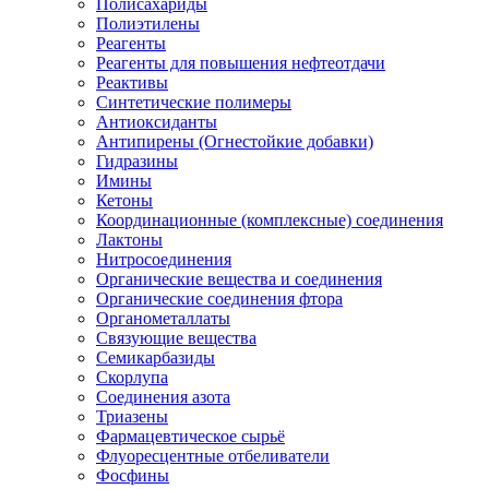
Полисахариды
Полиэтилены
Реагенты
Реагенты для повышения нефтеотдачи
Реактивы
Синтетические полимеры
Антиоксиданты
Антипирены (Огнестойкие добавки)
Гидразины
Имины
Кетоны
Координационные (комплексные) соединения
Лактоны
Нитросоединения
Органические вещества и соединения
Органические соединения фтора
Органометаллаты
Связующие вещества
Семикарбазиды
Скорлупа
Соединения азота
Триазены
Фармацевтическое сырьё
Флуоресцентные отбеливатели
Фосфины