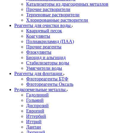
Катализаторы из драгоценных металлов
Прочие растворители
Терпеновые растворители
Хлорированные растворители
Реагенты для очистки воды
Кварцевый песок
Коагулянты
Полиакриламид (ПАА)
Прочие реагенты
Флокулянты
Биоцид и альгицид
Стабилизаторы воды
Умягчители воды
Реагенты для флотации
Флотореагенты БТФ
Флотореагенты Оксаль
Редкоземельные металлы
Гадолиний
Гольмий
Диспрозий
Европий
Иттербий
Иттрий
Лантан
Лютеций