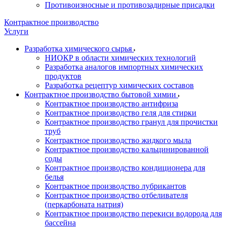
Противоизносные и противозадирные присадки
Контрактное производство
Услуги
Разработка химического сырья
НИОКР в области химических технологий
Разработка аналогов импортных химических
продуктов
Разработка рецептур химических составов
Контрактное производство бытовой химии
Контрактное производство антифриза
Контрактное производство геля для стирки
Контрактное производство гранул для прочистки
труб
Контрактное производство жидкого мыла
Контрактное производство кальцинированной
соды
Контрактное производство кондиционера для
белья
Контрактное производство лубрикантов
Контрактное производство отбеливателя
(перкарбоната натрия)
Контрактное производство перекиси водорода для
бассейна