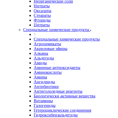
Неорганические соли
Нитраты
Оксалаты
Стеараты
Фториды
Цитраты
Специальные химические продукты
Специальные химические продукты
Агрохимикаты
Акриловые эфиры
Алканы
Альдегиды
Амиды
Аминные антиоксиданты
Аминокислоты
Амины
Ангидриды
Антибиотики
Антигололедные реагенты
Биологически активные вещества
Витамины
Галогениды
Гетероциклические соединения
Гидроксибензальдегиды