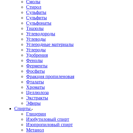
Смолы
Стирол
Сульфаты
Сульфиты
Сульфонаты
Тиазолы
Углеводороды
Углеводы
Углеродные материалы
Углероды
Удобрения
Фенолы
Ферменты
Фосфаты
Фракция пропиленовая
Фталаты
Хроматы
Целлюлоза
Экстракты
Эфиры
Спирты
Глицерин
Изобутиловый спирт
Изопропиловый спирт
Метанол