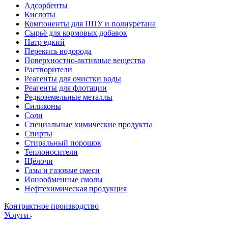
Адсорбенты
Кислоты
Компоненты для ППУ и полиуретана
Сырьё для кормовых добавок
Натр едкий
Перекись водорода
Поверхностно-активные вещества
Растворители
Реагенты для очистки воды
Реагенты для флотации
Редкоземельные металлы
Силиконы
Соли
Специальные химические продукты
Спирты
Стиральный порошок
Теплоносители
Щёлочи
Газы и газовые смеси
Ионообменные смолы
Нефтехимическая продукция
Контрактное производство
Услуги