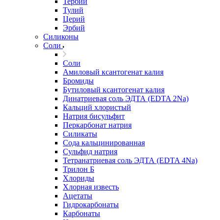
Тербий
Тулий
Церий
Эрбий
Силиконы
Соли
Соли
Амиловый ксантогенат калия
Бромиды
Бутиловый ксантогенат калия
Динатриевая соль ЭДТА (EDTA 2Na)
Кальций хлористый
Натрия бисульфит
Перкарбонат натрия
Силикаты
Сода кальцинированная
Сульфид натрия
Тетранатриевая соль ЭДТА (EDTA 4Na)
Трилон Б
Хлориды
Хлорная известь
Ацетаты
Гидрокарбонаты
Карбонаты