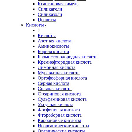
Ксантановая камедь
Силикагели
Силиказоли
Цеолиты
Кислоты
Кислоты
Азотная кислота
Аминокислоты
Борная кислота
Бромистоводородная кислота
Кремнефторидная кислота
Лимонная кислота
Муравьиная кислота
Ортофосфорная кислота
Серная кислота
Соляная кислота
Стеариновая кислота
Сульфаминовая кислота
Уксусная кислота
Фосфоновая кислота
Фтороборная кислота
Карбоновые кислоты
Неорганические кислоты
Органические кислоты