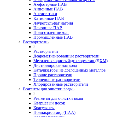
Амфотерные ПАВ
Анионные ПАВ
Антистатики
Катионные ПАВ
Лауретсульфат натрия
Неионные ПАВ
Полиэтиленгликоль
Промышленные ПАВ
Растворители
Растворители
Деароматизированные растворители
Метилен хлористый/дихлорметан (ДХМ)
Дистиллированная вода
Катализаторы из драгоценных металлов
Прочие растворители
Терпеновые растворители
Хлорированные растворители
Реагенты для очистки воды
Реагенты для очистки воды
Кварцевый песок
Коагулянты
Полиакриламид (ПАА)