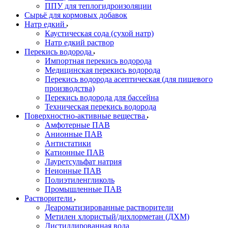
ППУ для теплогидроизоляции
Сырьё для кормовых добавок
Натр едкий
Каустическая сода (сухой натр)
Натр едкий раствор
Перекись водорода
Импортная перекись водорода
Медицинская перекись водорода
Перекись водорода асептическая (для пищевого
производства)
Перекись водорода для бассейна
Техническая перекись водорода
Поверхностно-активные вещества
Амфотерные ПАВ
Анионные ПАВ
Антистатики
Катионные ПАВ
Лауретсульфат натрия
Неионные ПАВ
Полиэтиленгликоль
Промышленные ПАВ
Растворители
Деароматизированные растворители
Метилен хлористый/дихлорметан (ДХМ)
Дистиллированная вода