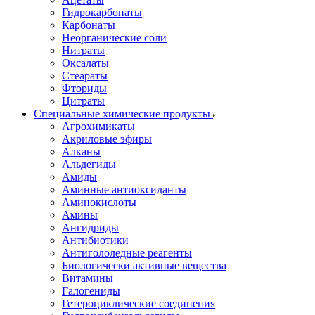
Гидрокарбонаты
Карбонаты
Неорганические соли
Нитраты
Оксалаты
Стеараты
Фториды
Цитраты
Специальные химические продукты
Агрохимикаты
Акриловые эфиры
Алканы
Альдегиды
Амиды
Аминные антиоксиданты
Аминокислоты
Амины
Ангидриды
Антибиотики
Антигололедные реагенты
Биологически активные вещества
Витамины
Галогениды
Гетероциклические соединения