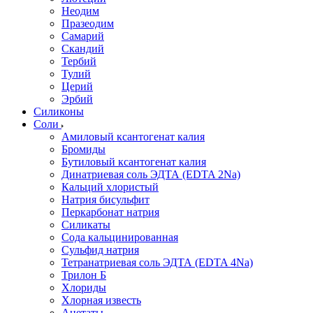
Неодим
Празеодим
Самарий
Скандий
Тербий
Тулий
Церий
Эрбий
Силиконы
Соли
Амиловый ксантогенат калия
Бромиды
Бутиловый ксантогенат калия
Динатриевая соль ЭДТА (EDTA 2Na)
Кальций хлористый
Натрия бисульфит
Перкарбонат натрия
Силикаты
Сода кальцинированная
Сульфид натрия
Тетранатриевая соль ЭДТА (EDTA 4Na)
Трилон Б
Хлориды
Хлорная известь
Ацетаты