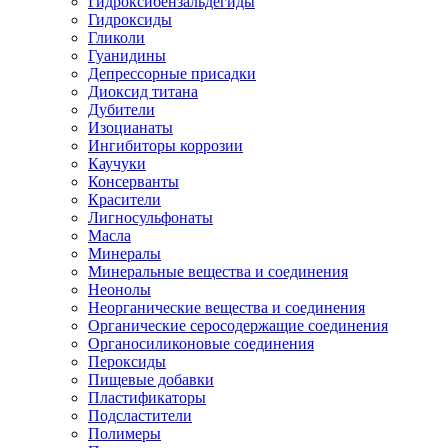
Гидроксибензальдегиды
Гидроксиды
Гликоли
Гуанидины
Депрессорные присадки
Диоксид титана
Дубители
Изоцианаты
Ингибиторы коррозии
Каучуки
Консерванты
Красители
Лигносульфонаты
Масла
Минералы
Минеральные вещества и соединения
Неонолы
Неорганические вещества и соединения
Органические серосодержащие соединения
Органосиликоновые соединения
Пероксиды
Пищевые добавки
Пластификаторы
Подсластители
Полимеры