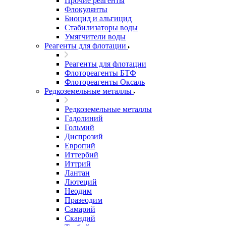
Прочие реагенты
Флокулянты
Биоцид и альгицид
Стабилизаторы воды
Умягчители воды
Реагенты для флотации
Реагенты для флотации
Флотореагенты БТФ
Флотореагенты Оксаль
Редкоземельные металлы
Редкоземельные металлы
Гадолиний
Гольмий
Диспрозий
Европий
Иттербий
Иттрий
Лантан
Лютеций
Неодим
Празеодим
Самарий
Скандий