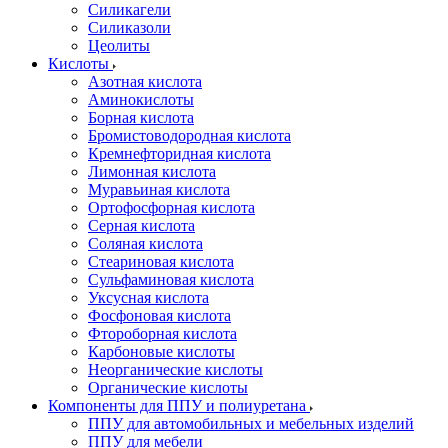
Силикагели
Силиказоли
Цеолиты
Кислоты
Азотная кислота
Аминокислоты
Борная кислота
Бромистоводородная кислота
Кремнефторидная кислота
Лимонная кислота
Муравьиная кислота
Ортофосфорная кислота
Серная кислота
Соляная кислота
Стеариновая кислота
Сульфаминовая кислота
Уксусная кислота
Фосфоновая кислота
Фтороборная кислота
Карбоновые кислоты
Неорганические кислоты
Органические кислоты
Компоненты для ППУ и полиуретана
ППУ для автомобильных и мебельных изделий
ППУ для мебели