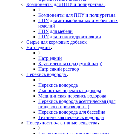
Компоненты для ППУ и полиуретана
Компоненты для ППУ и полиуретана
ППУ для автомобильных и мебельных
изделий
ППУ для мебели
ППУ для теплогидроизоляции
Сырьё для кормовых добавок
Натр едкий
Натр едкий
Каустическая сода (сухой натр)
Натр едкий раствор
Перекись водорода
Перекись водорода
Импортная перекись водорода
Медицинская перекись водорода
Перекись водорода асептическая (для
пищевого производства)
Перекись водорода для бассейна
Техническая перекись водорода
Поверхностно-активные вещества
Поверхностно-активные вещества