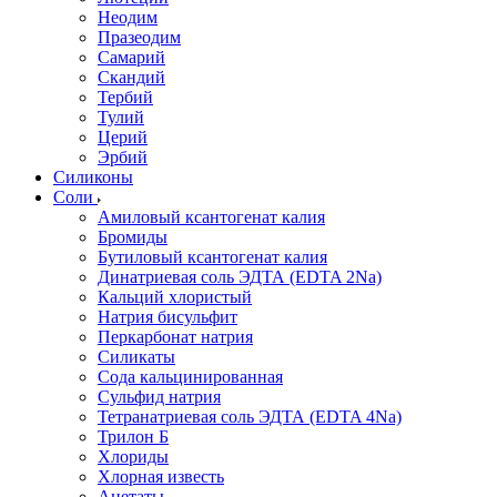
Неодим
Празеодим
Самарий
Скандий
Тербий
Тулий
Церий
Эрбий
Силиконы
Соли
Амиловый ксантогенат калия
Бромиды
Бутиловый ксантогенат калия
Динатриевая соль ЭДТА (EDTA 2Na)
Кальций хлористый
Натрия бисульфит
Перкарбонат натрия
Силикаты
Сода кальцинированная
Сульфид натрия
Тетранатриевая соль ЭДТА (EDTA 4Na)
Трилон Б
Хлориды
Хлорная известь
Ацетаты