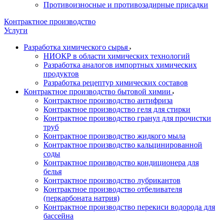
Противоизносные и противозадирные присадки
Контрактное производство
Услуги
Разработка химического сырья
НИОКР в области химических технологий
Разработка аналогов импортных химических
продуктов
Разработка рецептур химических составов
Контрактное производство бытовой химии
Контрактное производство антифриза
Контрактное производство геля для стирки
Контрактное производство гранул для прочистки
труб
Контрактное производство жидкого мыла
Контрактное производство кальцинированной
соды
Контрактное производство кондиционера для
белья
Контрактное производство лубрикантов
Контрактное производство отбеливателя
(перкарбоната натрия)
Контрактное производство перекиси водорода для
бассейна