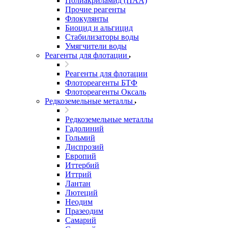
Полиакриламид (ПАА)
Прочие реагенты
Флокулянты
Биоцид и альгицид
Стабилизаторы воды
Умягчители воды
Реагенты для флотации
Реагенты для флотации
Флотореагенты БТФ
Флотореагенты Оксаль
Редкоземельные металлы
Редкоземельные металлы
Гадолиний
Гольмий
Диспрозий
Европий
Иттербий
Иттрий
Лантан
Лютеций
Неодим
Празеодим
Самарий