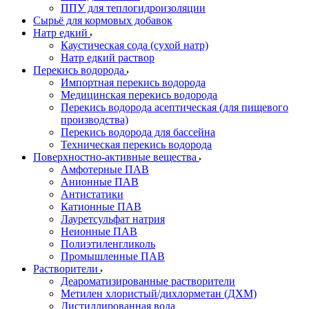
ППУ для теплогидроизоляции
Сырьё для кормовых добавок
Натр едкий
Каустическая сода (сухой натр)
Натр едкий раствор
Перекись водорода
Импортная перекись водорода
Медицинская перекись водорода
Перекись водорода асептическая (для пищевого
производства)
Перекись водорода для бассейна
Техническая перекись водорода
Поверхностно-активные вещества
Амфотерные ПАВ
Анионные ПАВ
Антистатики
Катионные ПАВ
Лауретсульфат натрия
Неионные ПАВ
Полиэтиленгликоль
Промышленные ПАВ
Растворители
Деароматизированные растворители
Метилен хлористый/дихлорметан (ДХМ)
Дистиллированная вода