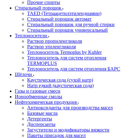
Прочие спирты
Стиральный порошок
TAED (Тетраацетилэтилендиамин)
Стиральный порошок автомат
Стиральный порошок для ручной стирки
Стиральный порошок универсальный
Теплоносители
Раствор пропиленгликоля
Раствор этиленгликоля
Теплоноситель Termoplus by Kuhler
Теплоноситель для систем отопления
TERMOPLUS
Теплоноситель для систем отопления БАРС
Щёлочи
Каустическая сода (сухой натр)
Натр едкий (каустическая сода)
Газы и газовые смеси
Ионообменные смолы
Нефтехимическая продукция
Антиоксиданты для производства масел
Базовые масла
Детергенты
Дисперсанты
Загустители и модификаторы вязкости
Пакеты присадок для масел