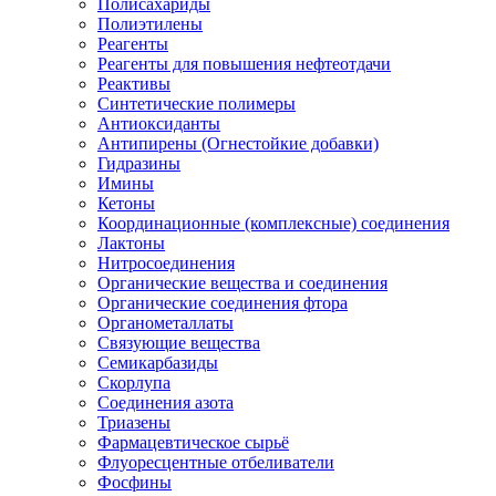
Полисахариды
Полиэтилены
Реагенты
Реагенты для повышения нефтеотдачи
Реактивы
Синтетические полимеры
Антиоксиданты
Антипирены (Огнестойкие добавки)
Гидразины
Имины
Кетоны
Координационные (комплексные) соединения
Лактоны
Нитросоединения
Органические вещества и соединения
Органические соединения фтора
Органометаллаты
Связующие вещества
Семикарбазиды
Скорлупа
Соединения азота
Триазены
Фармацевтическое сырьё
Флуоресцентные отбеливатели
Фосфины