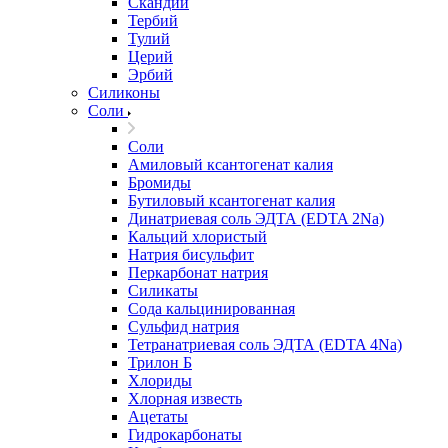
Скандий
Тербий
Тулий
Церий
Эрбий
Силиконы
Соли
Соли
Амиловый ксантогенат калия
Бромиды
Бутиловый ксантогенат калия
Динатриевая соль ЭДТА (EDTA 2Na)
Кальций хлористый
Натрия бисульфит
Перкарбонат натрия
Силикаты
Сода кальцинированная
Сульфид натрия
Тетранатриевая соль ЭДТА (EDTA 4Na)
Трилон Б
Хлориды
Хлорная известь
Ацетаты
Гидрокарбонаты