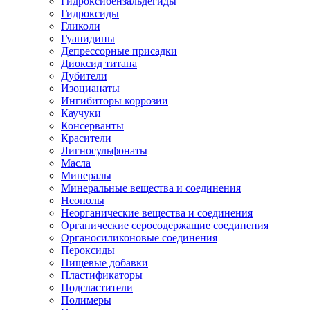
Гидроксибензальдегиды
Гидроксиды
Гликоли
Гуанидины
Депрессорные присадки
Диоксид титана
Дубители
Изоцианаты
Ингибиторы коррозии
Каучуки
Консерванты
Красители
Лигносульфонаты
Масла
Минералы
Минеральные вещества и соединения
Неонолы
Неорганические вещества и соединения
Органические серосодержащие соединения
Органосиликоновые соединения
Пероксиды
Пищевые добавки
Пластификаторы
Подсластители
Полимеры