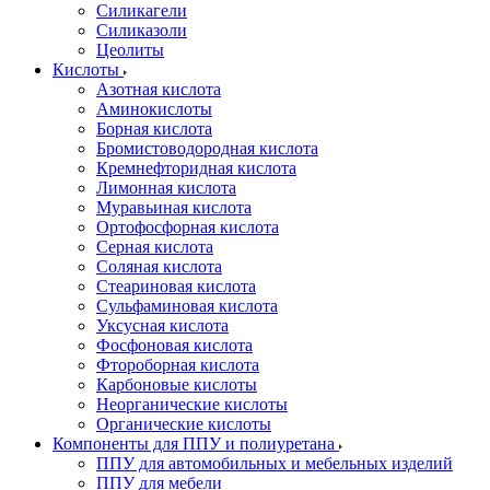
Силикагели
Силиказоли
Цеолиты
Кислоты
Азотная кислота
Аминокислоты
Борная кислота
Бромистоводородная кислота
Кремнефторидная кислота
Лимонная кислота
Муравьиная кислота
Ортофосфорная кислота
Серная кислота
Соляная кислота
Стеариновая кислота
Сульфаминовая кислота
Уксусная кислота
Фосфоновая кислота
Фтороборная кислота
Карбоновые кислоты
Неорганические кислоты
Органические кислоты
Компоненты для ППУ и полиуретана
ППУ для автомобильных и мебельных изделий
ППУ для мебели