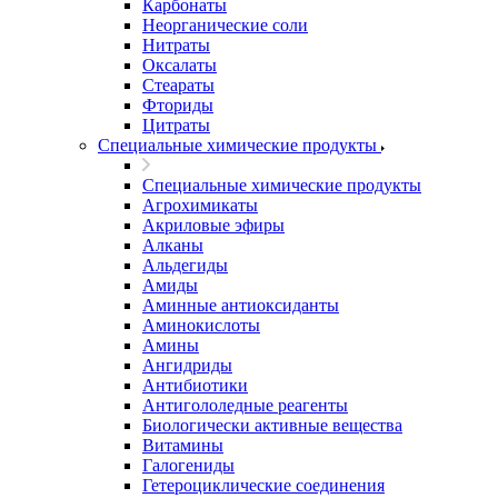
Карбонаты
Неорганические соли
Нитраты
Оксалаты
Стеараты
Фториды
Цитраты
Специальные химические продукты
Специальные химические продукты
Агрохимикаты
Акриловые эфиры
Алканы
Альдегиды
Амиды
Аминные антиоксиданты
Аминокислоты
Амины
Ангидриды
Антибиотики
Антигололедные реагенты
Биологически активные вещества
Витамины
Галогениды
Гетероциклические соединения