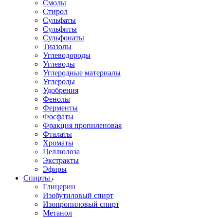
Смолы
Стирол
Сульфаты
Сульфиты
Сульфонаты
Тиазолы
Углеводороды
Углеводы
Углеродные материалы
Углероды
Удобрения
Фенолы
Ферменты
Фосфаты
Фракция пропиленовая
Фталаты
Хроматы
Целлюлоза
Экстракты
Эфиры
Спирты
Глицерин
Изобутиловый спирт
Изопропиловый спирт
Метанол