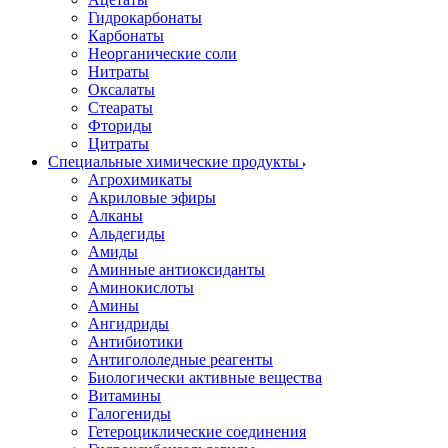
Гидрокарбонаты
Карбонаты
Неорганические соли
Нитраты
Оксалаты
Стеараты
Фториды
Цитраты
Специальные химические продукты
Агрохимикаты
Акриловые эфиры
Алканы
Альдегиды
Амиды
Аминные антиоксиданты
Аминокислоты
Амины
Ангидриды
Антибиотики
Антигололедные реагенты
Биологически активные вещества
Витамины
Галогениды
Гетероциклические соединения