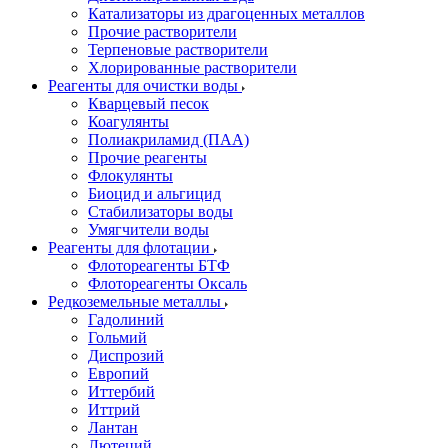
Катализаторы из драгоценных металлов
Прочие растворители
Терпеновые растворители
Хлорированные растворители
Реагенты для очистки воды
Кварцевый песок
Коагулянты
Полиакриламид (ПАА)
Прочие реагенты
Флокулянты
Биоцид и альгицид
Стабилизаторы воды
Умягчители воды
Реагенты для флотации
Флотореагенты БТФ
Флотореагенты Оксаль
Редкоземельные металлы
Гадолиний
Гольмий
Диспрозий
Европий
Иттербий
Иттрий
Лантан
Лютеций