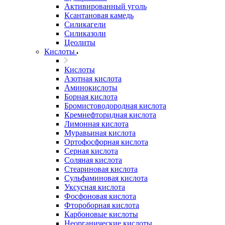
Активированный уголь
Ксантановая камедь
Силикагели
Силиказоли
Цеолиты
Кислоты
Кислоты
Азотная кислота
Аминокислоты
Борная кислота
Бромистоводородная кислота
Кремнефторидная кислота
Лимонная кислота
Муравьиная кислота
Ортофосфорная кислота
Серная кислота
Соляная кислота
Стеариновая кислота
Сульфаминовая кислота
Уксусная кислота
Фосфоновая кислота
Фтороборная кислота
Карбоновые кислоты
Неорганические кислоты