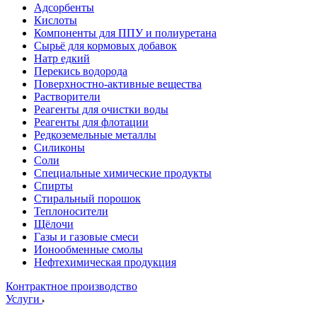
Адсорбенты
Кислоты
Компоненты для ППУ и полиуретана
Сырьё для кормовых добавок
Натр едкий
Перекись водорода
Поверхностно-активные вещества
Растворители
Реагенты для очистки воды
Реагенты для флотации
Редкоземельные металлы
Силиконы
Соли
Специальные химические продукты
Спирты
Стиральный порошок
Теплоносители
Щёлочи
Газы и газовые смеси
Ионообменные смолы
Нефтехимическая продукция
Контрактное производство
Услуги