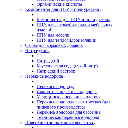
Органические кислоты
Компоненты для ППУ и полиуретана
Компоненты для ППУ и полиуретана
ППУ для автомобильных и мебельных
изделий
ППУ для мебели
ППУ для теплогидроизоляции
Сырьё для кормовых добавок
Натр едкий
Натр едкий
Каустическая сода (сухой натр)
Натр едкий раствор
Перекись водорода
Перекись водорода
Импортная перекись водорода
Медицинская перекись водорода
Перекись водорода асептическая (для
пищевого производства)
Перекись водорода для бассейна
Техническая перекись водорода
Поверхностно-активные вещества