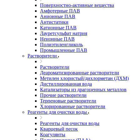
Поверхностно-активные вещества
Амфотерные ПАВ
Анионные ПАВ
Антистатики
Катионные ПАВ
Лауретсульфат натрия
Неионные ПАВ
Полиэтиленгликоль
Промышленные ПАВ
Растворители
Растворители
Деароматизированные растворители
Метилен хлористый/дихлорметан (ДХМ)
Дистиллированная вода
Катализаторы из драгоценных металлов
Прочие растворители
Терпеновые растворители
Хлорированные растворители
Реагенты для очистки воды
Реагенты для очистки воды
Кварцевый песок
Коагулянты