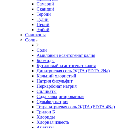
Самарий
Скандий
Тербий
Тулий
Церий
Эрбий
Силиконы
Соли
Соли
Амиловый ксантогенат калия
Бромиды
Бутиловый ксантогенат калия
Динатриевая соль ЭДТА (EDTA 2Na)
Кальций хлористый
Натрия бисульфит
Перкарбонат натрия
Силикаты
Сода кальцинированная
Сульфид натрия
Тетранатриевая соль ЭДТА (EDTA 4Na)
Трилон Б
Хлориды
Хлорная известь
Ацетаты