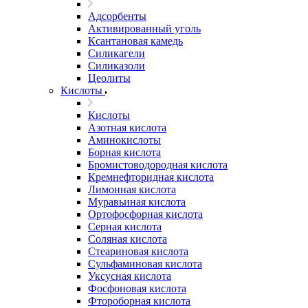
Адсорбенты
Активированный уголь
Ксантановая камедь
Силикагели
Силиказоли
Цеолиты
Кислоты
Кислоты
Азотная кислота
Аминокислоты
Борная кислота
Бромистоводородная кислота
Кремнефторидная кислота
Лимонная кислота
Муравьиная кислота
Ортофосфорная кислота
Серная кислота
Соляная кислота
Стеариновая кислота
Сульфаминовая кислота
Уксусная кислота
Фосфоновая кислота
Фтороборная кислота