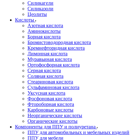
Силикагели
Силиказоли
Цеолиты
Кислоты
Азотная кислота
Аминокислоты
Борная кислота
Бромистоводородная кислота
Кремнефторидная кислота
Лимонная кислота
Муравьиная кислота
Ортофосфорная кислота
Серная кислота
Соляная кислота
Стеариновая кислота
Сульфаминовая кислота
Уксусная кислота
Фосфоновая кислота
Фтороборная кислота
Карбоновые кислоты
Неорганические кислоты
Органические кислоты
Компоненты для ППУ и полиуретана
ППУ для автомобильных и мебельных изделий
ППУ для мебели