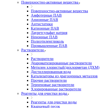
Поверхностно-активные вещества
Поверхностно-активные вещества
Амфотерные ПАВ
Анионные ПАВ
Антистатики
Катионные ПАВ
Лауретсульфат натрия
Неионные ПАВ
Полиэтиленгликоль
Промышленные ПАВ
Растворители
Растворители
Деароматизированные растворители
Метилен хлористый/дихлорметан (ДХМ)
Дистиллированная вода
Катализаторы из драгоценных металлов
Прочие растворители
Терпеновые растворители
Хлорированные растворители
Реагенты для очистки воды
Реагенты для очистки воды
Кварцевый песок