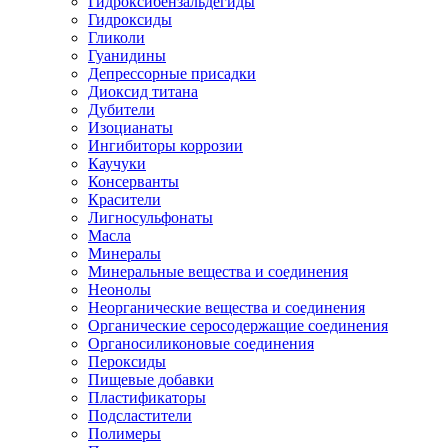
Гидроксибензальдегиды
Гидроксиды
Гликоли
Гуанидины
Депрессорные присадки
Диоксид титана
Дубители
Изоцианаты
Ингибиторы коррозии
Каучуки
Консерванты
Красители
Лигносульфонаты
Масла
Минералы
Минеральные вещества и соединения
Неонолы
Неорганические вещества и соединения
Органические серосодержащие соединения
Органосиликоновые соединения
Пероксиды
Пищевые добавки
Пластификаторы
Подсластители
Полимеры