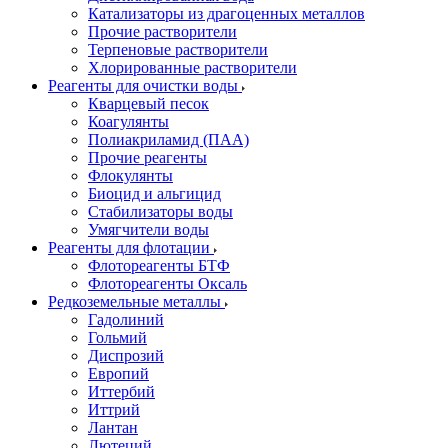
Катализаторы из драгоценных металлов
Прочие растворители
Терпеновые растворители
Хлорированные растворители
Реагенты для очистки воды
Кварцевый песок
Коагулянты
Полиакриламид (ПАА)
Прочие реагенты
Флокулянты
Биоцид и альгицид
Стабилизаторы воды
Умягчители воды
Реагенты для флотации
Флотореагенты БТФ
Флотореагенты Оксаль
Редкоземельные металлы
Гадолиний
Гольмий
Диспрозий
Европий
Иттербий
Иттрий
Лантан
Лютеций