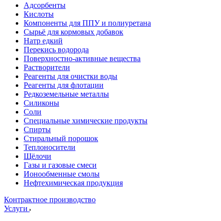
Адсорбенты
Кислоты
Компоненты для ППУ и полиуретана
Сырьё для кормовых добавок
Натр едкий
Перекись водорода
Поверхностно-активные вещества
Растворители
Реагенты для очистки воды
Реагенты для флотации
Редкоземельные металлы
Силиконы
Соли
Специальные химические продукты
Спирты
Стиральный порошок
Теплоносители
Щёлочи
Газы и газовые смеси
Ионообменные смолы
Нефтехимическая продукция
Контрактное производство
Услуги