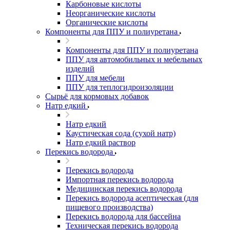
Карбоновые кислоты
Неорганические кислоты
Органические кислоты
Компоненты для ППУ и полиуретана
Компоненты для ППУ и полиуретана
ППУ для автомобильных и мебельных
изделий
ППУ для мебели
ППУ для теплогидроизоляции
Сырьё для кормовых добавок
Натр едкий
Натр едкий
Каустическая сода (сухой натр)
Натр едкий раствор
Перекись водорода
Перекись водорода
Импортная перекись водорода
Медицинская перекись водорода
Перекись водорода асептическая (для
пищевого производства)
Перекись водорода для бассейна
Техническая перекись водорода