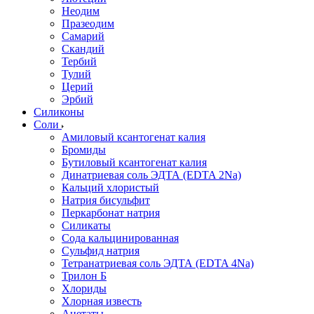
Неодим
Празеодим
Самарий
Скандий
Тербий
Тулий
Церий
Эрбий
Силиконы
Соли
Амиловый ксантогенат калия
Бромиды
Бутиловый ксантогенат калия
Динатриевая соль ЭДТА (EDTA 2Na)
Кальций хлористый
Натрия бисульфит
Перкарбонат натрия
Силикаты
Сода кальцинированная
Сульфид натрия
Тетранатриевая соль ЭДТА (EDTA 4Na)
Трилон Б
Хлориды
Хлорная известь
Ацетаты