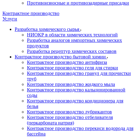
Противоизносные и противозадирные присадки
Контрактное производство
Услуги
Разработка химического сырья
НИОКР в области химических технологий
Разработка аналогов импортных химических
продуктов
Разработка рецептур химических составов
Контрактное производство бытовой химии
Контрактное производство антифриза
Контрактное производство геля для стирки
Контрактное производство гранул для прочистки
труб
Контрактное производство жидкого мыла
Контрактное производство кальцинированной
соды
Контрактное производство кондиционера для
белья
Контрактное производство лубрикантов
Контрактное производство отбеливателя
(перкарбоната натрия)
Контрактное производство перекиси водорода для
бассейна