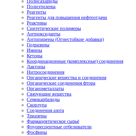
Полисахариды
Полиэтилены
Реагенты
Реагенты для повышения нефтеотдачи
Реактивы
Синтетические полимеры
Антиоксиданты
Антипирены (Огнестойкие добавки)
Гидразины
Имины
Кетоны
Координационные (комплексные) соединения
Лактоны
Нитросоединения
Органические вещества и соединения
Органические соединения фтора
Органометаллаты
Связующие вещества
Семикарбазиды
Скорлупа
Соединения азота
Триазены
Фармацевтическое сырьё
Флуоресцентные отбеливатели
Фосфины