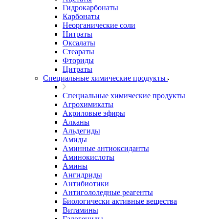
Гидрокарбонаты
Карбонаты
Неорганические соли
Нитраты
Оксалаты
Стеараты
Фториды
Цитраты
Специальные химические продукты
Специальные химические продукты
Агрохимикаты
Акриловые эфиры
Алканы
Альдегиды
Амиды
Аминные антиоксиданты
Аминокислоты
Амины
Ангидриды
Антибиотики
Антигололедные реагенты
Биологически активные вещества
Витамины
Галогениды