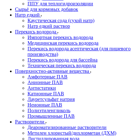
ППУ для теплогидроизоляции
Сырьё для кормовых добавок
Натр едкий
Каустическая сода (сухой натр)
Натр едкий раствор
Перекись водорода
Импортная перекись водорода
Медицинская перекись водорода
Перекись водорода асептическая (для пищевого
производства)
Перекись водорода для бассейна
Техническая перекись водорода
Поверхностно-активные вещества
Амфотерные ПАВ
Анионные ПАВ
Антистатики
Катионные ПАВ
Лауретсульфат натрия
Неионные ПАВ
Полиэтиленгликоль
Промышленные ПАВ
Растворители
Деароматизированные растворители
Метилен хлористый/дихлорметан (ДХМ)
Дистиллированная вода