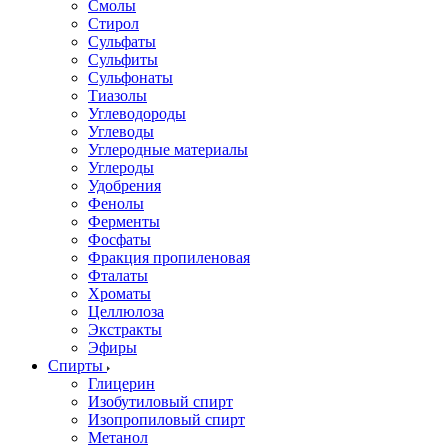
Смолы
Стирол
Сульфаты
Сульфиты
Сульфонаты
Тиазолы
Углеводороды
Углеводы
Углеродные материалы
Углероды
Удобрения
Фенолы
Ферменты
Фосфаты
Фракция пропиленовая
Фталаты
Хроматы
Целлюлоза
Экстракты
Эфиры
Спирты
Глицерин
Изобутиловый спирт
Изопропиловый спирт
Метанол