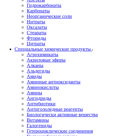
Гидрокарбонаты
Карбонаты
Неорганические соли
Нитраты
Оксалаты
Стеараты
Фториды
Цитраты
Специальные химические продукты
Агрохимикаты
Акриловые эфиры
Алканы
Альдегиды
Амиды
Аминные антиоксиданты
Аминокислоты
Амины
Ангидриды
Антибиотики
Антигололедные реагенты
Биологически активные вещества
Витамины
Галогениды
Гетероциклические соединения