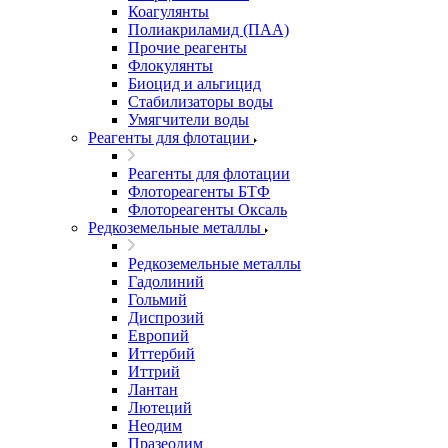
Коагулянты
Полиакриламид (ПАА)
Прочие реагенты
Флокулянты
Биоцид и альгицид
Стабилизаторы воды
Умягчители воды
Реагенты для флотации
Реагенты для флотации
Флотореагенты БТФ
Флотореагенты Оксаль
Редкоземельные металлы
Редкоземельные металлы
Гадолиний
Гольмий
Диспрозий
Европий
Иттербий
Иттрий
Лантан
Лютеций
Неодим
Празеодим