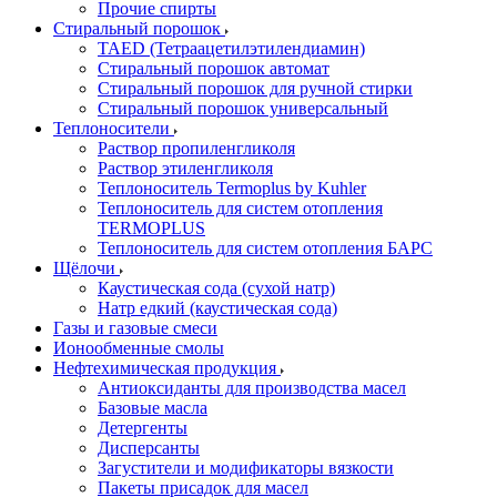
Прочие спирты
Стиральный порошок
TAED (Тетраацетилэтилендиамин)
Стиральный порошок автомат
Стиральный порошок для ручной стирки
Стиральный порошок универсальный
Теплоносители
Раствор пропиленгликоля
Раствор этиленгликоля
Теплоноситель Termoplus by Kuhler
Теплоноситель для систем отопления
TERMOPLUS
Теплоноситель для систем отопления БАРС
Щёлочи
Каустическая сода (сухой натр)
Натр едкий (каустическая сода)
Газы и газовые смеси
Ионообменные смолы
Нефтехимическая продукция
Антиоксиданты для производства масел
Базовые масла
Детергенты
Дисперсанты
Загустители и модификаторы вязкости
Пакеты присадок для масел