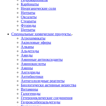
Карбонаты
Неорганические соли
Нитраты
Оксалаты
Стеараты
Фториды
Цитраты
Специальные химические продукты
Агрохимикаты
Акриловые эфиры
Алканы
Альдегиды
Амиды
Аминные антиоксиданты
Аминокислоты
Амины
Ангидриды
Антибиотики
Антигололедные реагенты
Биологически активные вещества
Витамины
Галогениды
Гетероциклические соединения
Гидроксибензальдегиды