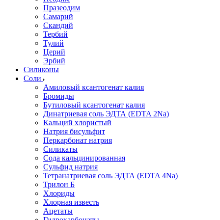
Празеодим
Самарий
Скандий
Тербий
Тулий
Церий
Эрбий
Силиконы
Соли
Амиловый ксантогенат калия
Бромиды
Бутиловый ксантогенат калия
Динатриевая соль ЭДТА (EDTA 2Na)
Кальций хлористый
Натрия бисульфит
Перкарбонат натрия
Силикаты
Сода кальцинированная
Сульфид натрия
Тетранатриевая соль ЭДТА (EDTA 4Na)
Трилон Б
Хлориды
Хлорная известь
Ацетаты
Гидрокарбонаты