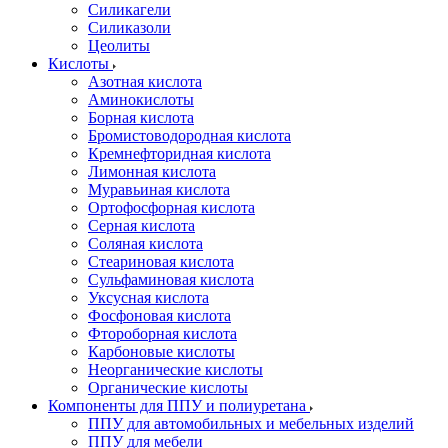
Силикагели
Силиказоли
Цеолиты
Кислоты
Азотная кислота
Аминокислоты
Борная кислота
Бромистоводородная кислота
Кремнефторидная кислота
Лимонная кислота
Муравьиная кислота
Ортофосфорная кислота
Серная кислота
Соляная кислота
Стеариновая кислота
Сульфаминовая кислота
Уксусная кислота
Фосфоновая кислота
Фтороборная кислота
Карбоновые кислоты
Неорганические кислоты
Органические кислоты
Компоненты для ППУ и полиуретана
ППУ для автомобильных и мебельных изделий
ППУ для мебели