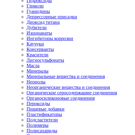
Гидроксиды
Гликоли
Гуанидины
Депрессорные присадки
Диоксид титана
Дубители
Изоцианаты
Ингибиторы коррозии
Каучуки
Консерванты
Красители
Лигносульфонаты
Масла
Минералы
Минеральные вещества и соединения
Неонолы
Неорганические вещества и соединения
Органические серосодержащие соединения
Органосиликоновые соединения
Пероксиды
Пищевые добавки
Пластификаторы
Подсластители
Полимеры
Полисахариды