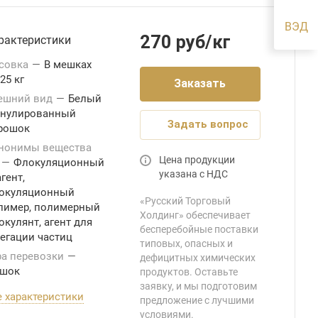
270 руб/кг
рактеристики
совка
—
В мешках
25 кг
Заказать
ешний вид
—
Белый
анулированный
Задать вопрос
рошок
нонимы вещества
Цена продукции
—
Флокуляционный
указана с НДС
гент,
окуляционный
«Русский Торговый
лимер, полимерный
Холдинг» обеспечивает
окулянт, агент для
бесперебойные поставки
регации частиц
типовых, опасных и
ра перевозки
—
дефицитных химических
шок
продуктов. Оставьте
заявку, и мы подготовим
е характеристики
предложение с лучшими
условиями.