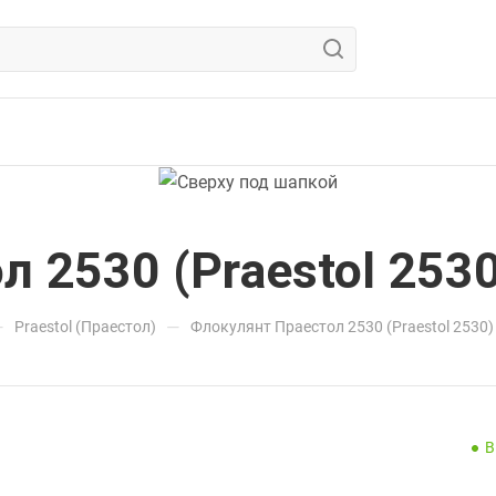
 2530 (Praestol 253
—
—
Praestol (Праестол)
Флокулянт Праестол 2530 (Praestol 2530)
В