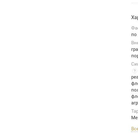
Ха
Фа
по 
Вн
гр
по
Си
?
реа
фл
по
фл
аг
Та
Ме
Вс