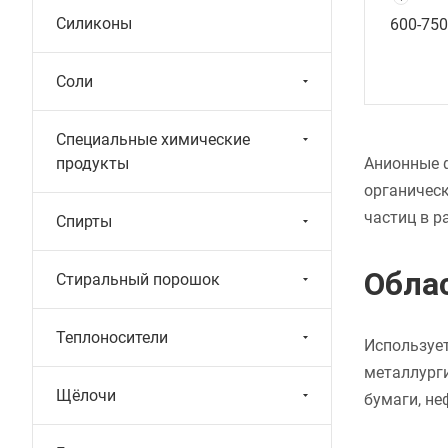
Силиконы
600-750
Соли
Специальные химические
Анионные 
продукты
органическ
частиц в р
Спирты
Обла
Стиральный порошок
Теплоносители
Использует
металлург
Щёлочи
бумаги, н