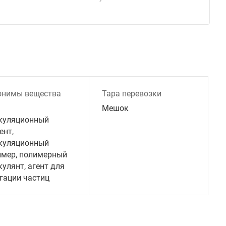
онимы вещества
Тара перевозки
Мешок
куляционный
ент,
куляционный
имер, полимерный
улянт, агент для
гации частиц