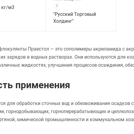
?
 кг/м3
"Русский Торговый
Холдинг"
флокулянты Праестол — это сополимеры акриламида с ак
их зарядов в водных растворах. Они используются для к
азличных жидкостях, улучшения процессов осаждения, обе
сть применения
ся для обработки сточных вод и обезвоживания осадков 
ии, горнодобывающих, горноперерабатывющих и целлюлозн
ефтяной, химической промышленности и коммунальном хоз