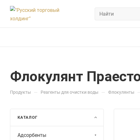
Флокулянт Праестол
—
—
Продукты
Реагенты для очистки воды
Флокулянты
КАТАЛОГ
Адсорбенты