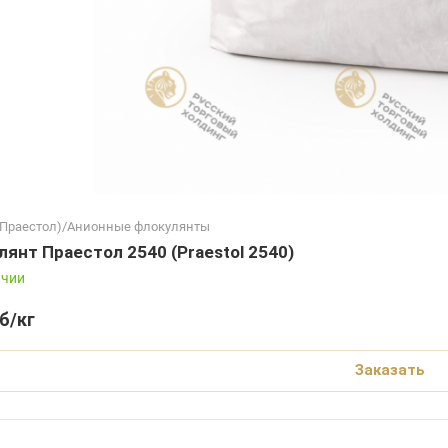
 (Праестол)/Анионные флокулянты
янт Праестол 2540 (Praestol 2540)
ичии
б
/кг
Заказать