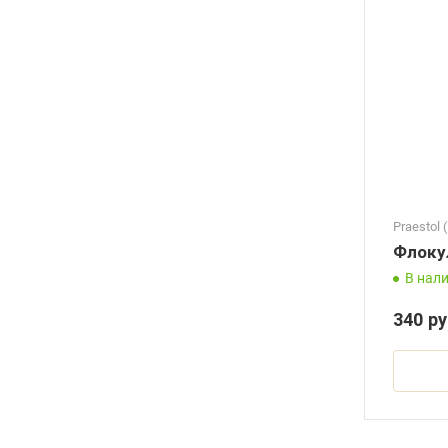
Praestol
Флокул
В нал
340
ру