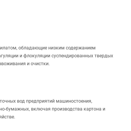
рилатом, обладающие низким содержанием
оагуляции и флокуляции суспендированных твердых
звоживания и очистки.
сточных вод предприятий машиностоения,
о-бумажных, включая производства картона и
яйстве.