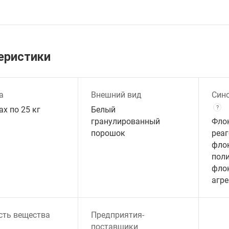
еристики
а
Внешний вид
Син
?
х по 25 кг
Белый
гранулированный
Фло
порошок
реаг
фло
пол
флок
агре
сть вещества
Предприятия-
поставщики