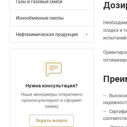
Газы и газовые смеси
Дози
Ионообменные смолы
Необходим
осадка и т
Нефтехимическая продукция
испытаний
Ориентиров
оптимизиро
Преи
Нужна консультация?
Наши менеджеры оперативно
Высокое
проконсультируют и оформят
надежност
заявку
Сертифи
соответст
Задать вопрос