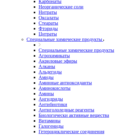
Карбонаты
Неорганические соли
Нитраты
Оксалаты
Стеараты
Фториды
Цитраты
Специальные химические продукты
Специальные химические продукты
Агрохимикаты
Акриловые эфиры
Алканы
Альдегиды
Амиды
Аминные антиоксиданты
Аминокислоты
Амины
Ангидриды
Антибиотики
Антигололедные реагенты
Биологически активные вещества
Витамины
Галогениды
Гетероциклические соединения