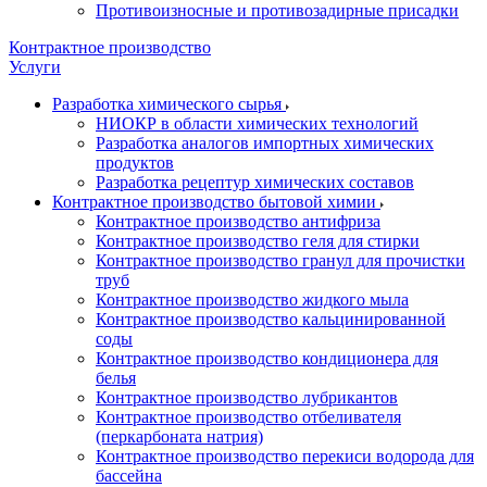
Противоизносные и противозадирные присадки
Контрактное производство
Услуги
Разработка химического сырья
НИОКР в области химических технологий
Разработка аналогов импортных химических
продуктов
Разработка рецептур химических составов
Контрактное производство бытовой химии
Контрактное производство антифриза
Контрактное производство геля для стирки
Контрактное производство гранул для прочистки
труб
Контрактное производство жидкого мыла
Контрактное производство кальцинированной
соды
Контрактное производство кондиционера для
белья
Контрактное производство лубрикантов
Контрактное производство отбеливателя
(перкарбоната натрия)
Контрактное производство перекиси водорода для
бассейна