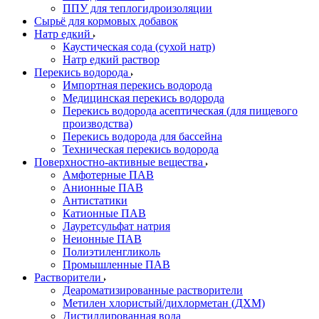
ППУ для теплогидроизоляции
Сырьё для кормовых добавок
Натр едкий
Каустическая сода (сухой натр)
Натр едкий раствор
Перекись водорода
Импортная перекись водорода
Медицинская перекись водорода
Перекись водорода асептическая (для пищевого
производства)
Перекись водорода для бассейна
Техническая перекись водорода
Поверхностно-активные вещества
Амфотерные ПАВ
Анионные ПАВ
Антистатики
Катионные ПАВ
Лауретсульфат натрия
Неионные ПАВ
Полиэтиленгликоль
Промышленные ПАВ
Растворители
Деароматизированные растворители
Метилен хлористый/дихлорметан (ДХМ)
Дистиллированная вода