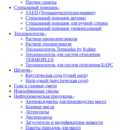
Прочие спирты
Стиральный порошок
TAED (Тетраацетилэтилендиамин)
Стиральный порошок автомат
Стиральный порошок для ручной стирки
Стиральный порошок универсальный
Теплоносители
Раствор пропиленгликоля
Раствор этиленгликоля
Теплоноситель Termoplus by Kuhler
Теплоноситель для систем отопления
TERMOPLUS
Теплоноситель для систем отопления БАРС
Щёлочи
Каустическая сода (сухой натр)
Натр едкий (каустическая сода)
Газы и газовые смеси
Ионообменные смолы
Нефтехимическая продукция
Антиоксиданты для производства масел
Базовые масла
Детергенты
Дисперсанты
Загустители и модификаторы вязкости
Пакеты присадок для масел