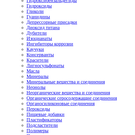
Гидроксибензальдегиды
Гидроксиды
Гликоли
Гуанидины
Депрессорные присадки
Диоксид титана
Дубители
Изоцианаты
Ингибиторы коррозии
Каучуки
Консерванты
Красители
Лигносульфонаты
Масла
Минералы
Минеральные вещества и соединения
Неонолы
Неорганические вещества и соединения
Органические серосодержащие соединения
Органосиликоновые соединения
Пероксиды
Пищевые добавки
Пластификаторы
Подсластители
Полимеры