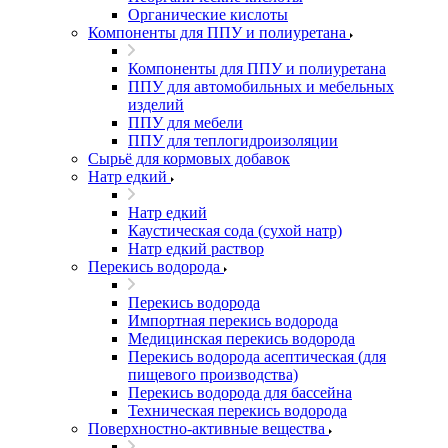
Органические кислоты
Компоненты для ППУ и полиуретана
Компоненты для ППУ и полиуретана
ППУ для автомобильных и мебельных
изделий
ППУ для мебели
ППУ для теплогидроизоляции
Сырьё для кормовых добавок
Натр едкий
Натр едкий
Каустическая сода (сухой натр)
Натр едкий раствор
Перекись водорода
Перекись водорода
Импортная перекись водорода
Медицинская перекись водорода
Перекись водорода асептическая (для
пищевого производства)
Перекись водорода для бассейна
Техническая перекись водорода
Поверхностно-активные вещества