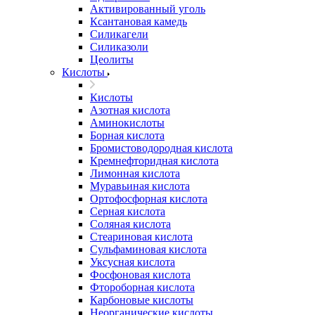
Активированный уголь
Ксантановая камедь
Силикагели
Силиказоли
Цеолиты
Кислоты
Кислоты
Азотная кислота
Аминокислоты
Борная кислота
Бромистоводородная кислота
Кремнефторидная кислота
Лимонная кислота
Муравьиная кислота
Ортофосфорная кислота
Серная кислота
Соляная кислота
Стеариновая кислота
Сульфаминовая кислота
Уксусная кислота
Фосфоновая кислота
Фтороборная кислота
Карбоновые кислоты
Неорганические кислоты