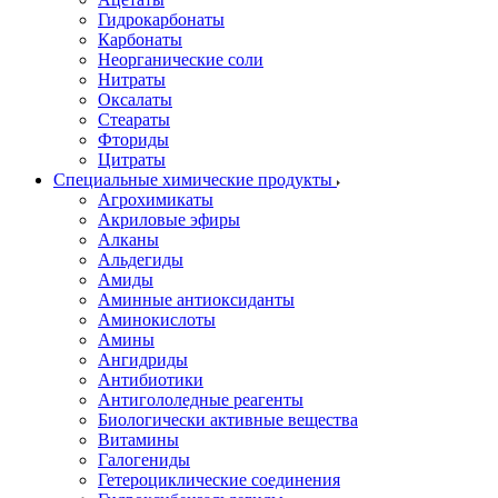
Гидрокарбонаты
Карбонаты
Неорганические соли
Нитраты
Оксалаты
Стеараты
Фториды
Цитраты
Специальные химические продукты
Агрохимикаты
Акриловые эфиры
Алканы
Альдегиды
Амиды
Аминные антиоксиданты
Аминокислоты
Амины
Ангидриды
Антибиотики
Антигололедные реагенты
Биологически активные вещества
Витамины
Галогениды
Гетероциклические соединения