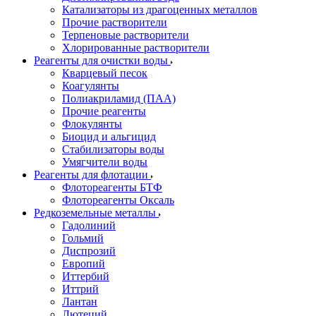
Катализаторы из драгоценных металлов
Прочие растворители
Терпеновые растворители
Хлорированные растворители
Реагенты для очистки воды
Кварцевый песок
Коагулянты
Полиакриламид (ПАА)
Прочие реагенты
Флокулянты
Биоцид и альгицид
Стабилизаторы воды
Умягчители воды
Реагенты для флотации
Флотореагенты БТФ
Флотореагенты Оксаль
Редкоземельные металлы
Гадолиний
Гольмий
Диспрозий
Европий
Иттербий
Иттрий
Лантан
Лютеций