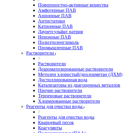
Поверхностно-активные вещества
Амфотерные ПАВ
Анионные ПАВ
Антистатики
Катионные ПАВ
Лауретсульфат натрия
Неионные ПАВ
Полиэтиленгликоль
Промышленные ПАВ
Растворители
Растворители
Деароматизированные растворители
Метилен хлористый/дихлорметан (ДХМ)
Дистиллированная вода
Катализаторы из драгоценных металлов
Прочие растворители
Терпеновые растворители
Хлорированные растворители
Реагенты для очистки воды
Реагенты для очистки воды
Кварцевый песок
Коагулянты