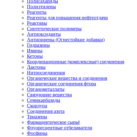
Полисахариды
Полиэтилены
Реагенты
Реагенты для повышения нефтеотдачи
Реактивы
Синтетические полимеры
Антиоксиданты
Антипирены (Огнестойкие добавки)
Гидразины
Имины
Кетоны
Координационные (комплексные) соединения
Лактоны
Нитросоединения
Органические вещества и соединения
Органические соединения фтора
Органометаллаты
Связующие вещества
Семикарбазиды
Скорлупа
Соединения азота
Триазены
Фармацевтическое сырьё
Флуоресцентные отбеливатели
Фосфины