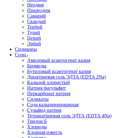
Неодим
Празеодим
Самарий
Скандий
Тербий
Тулий
Церий
Эрбий
Силиконы
Соли
Амиловый ксантогенат калия
Бромиды
Бутиловый ксантогенат калия
Динатриевая соль ЭДТА (EDTA 2Na)
Кальций хлористый
Натрия бисульфит
Перкарбонат натрия
Силикаты
Сода кальцинированная
Сульфид натрия
Тетранатриевая соль ЭДТА (EDTA 4Na)
Трилон Б
Хлориды
Хлорная известь
Ацетаты