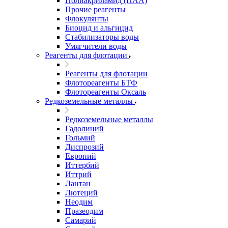
Полиакриламид (ПАА)
Прочие реагенты
Флокулянты
Биоцид и альгицид
Стабилизаторы воды
Умягчители воды
Реагенты для флотации
Реагенты для флотации
Флотореагенты БТФ
Флотореагенты Оксаль
Редкоземельные металлы
Редкоземельные металлы
Гадолиний
Гольмий
Диспрозий
Европий
Иттербий
Иттрий
Лантан
Лютеций
Неодим
Празеодим
Самарий