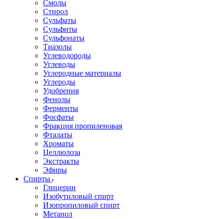
Смолы
Стирол
Сульфаты
Сульфиты
Сульфонаты
Тиазолы
Углеводороды
Углеводы
Углеродные материалы
Углероды
Удобрения
Фенолы
Ферменты
Фосфаты
Фракция пропиленовая
Фталаты
Хроматы
Целлюлоза
Экстракты
Эфиры
Спирты
Глицерин
Изобутиловый спирт
Изопропиловый спирт
Метанол