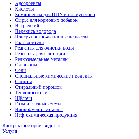
Адсорбенты
Кислоты
Компоненты для ППУ и полиуретана
Сырьё для кормовых добавок
Натр едкий
Перекись водорода
Поверхностно-активные вещества
Растворители
Реагенты для очистки воды
Реагенты для флотации
Редкоземельные металлы
Силиконы
Соли
Специальные химические продукты
Спирты
Стиральный порошок
Теплоносители
Щёлочи
Газы и газовые смеси
Ионообменные смолы
Нефтехимическая продукция
Контрактное производство
Услуги