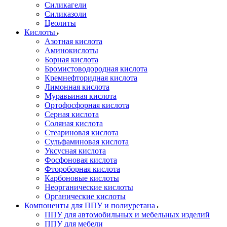
Силикагели
Силиказоли
Цеолиты
Кислоты
Азотная кислота
Аминокислоты
Борная кислота
Бромистоводородная кислота
Кремнефторидная кислота
Лимонная кислота
Муравьиная кислота
Ортофосфорная кислота
Серная кислота
Соляная кислота
Стеариновая кислота
Сульфаминовая кислота
Уксусная кислота
Фосфоновая кислота
Фтороборная кислота
Карбоновые кислоты
Неорганические кислоты
Органические кислоты
Компоненты для ППУ и полиуретана
ППУ для автомобильных и мебельных изделий
ППУ для мебели