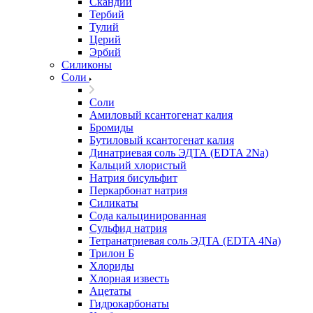
Скандий
Тербий
Тулий
Церий
Эрбий
Силиконы
Соли
Соли
Амиловый ксантогенат калия
Бромиды
Бутиловый ксантогенат калия
Динатриевая соль ЭДТА (EDTA 2Na)
Кальций хлористый
Натрия бисульфит
Перкарбонат натрия
Силикаты
Сода кальцинированная
Сульфид натрия
Тетранатриевая соль ЭДТА (EDTA 4Na)
Трилон Б
Хлориды
Хлорная известь
Ацетаты
Гидрокарбонаты