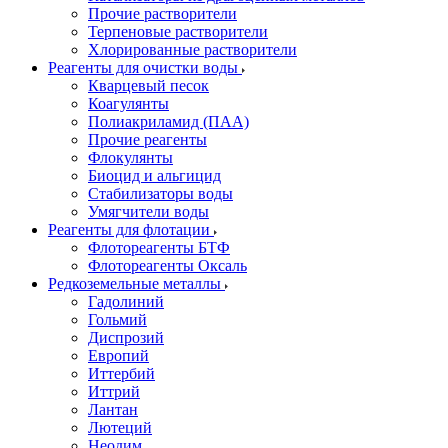
Прочие растворители
Терпеновые растворители
Хлорированные растворители
Реагенты для очистки воды
Кварцевый песок
Коагулянты
Полиакриламид (ПАА)
Прочие реагенты
Флокулянты
Биоцид и альгицид
Стабилизаторы воды
Умягчители воды
Реагенты для флотации
Флотореагенты БТФ
Флотореагенты Оксаль
Редкоземельные металлы
Гадолиний
Гольмий
Диспрозий
Европий
Иттербий
Иттрий
Лантан
Лютеций
Неодим