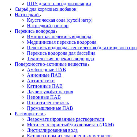
ППУ для теплогидроизоляции
Сырьё для кормовых добавок
Натр едкий
Каустическая сода (сухой натр)
Натр едкий раствор
Перекись водорода
Импортная перекись водорода
Медицинская перекись водорода
Перекись водорода асептическая (для пищевого про
Перекись водорода для бассейна
Техническая перекись водорода
Поверхностно-активные вещества
Амфотерные ПАВ
Анионные ПАВ
Антистатики
Катионные ПАВ
Лауретсульфат натрия
Неионные ПАВ
Полиэтиленгликоль
Промышленные ПАВ
Растворители
Деароматизированные растворители
Метилен хлористый/дихлорметан (ДХМ)
Дистиллированная вода
Катализаторы из драгоценных металлов