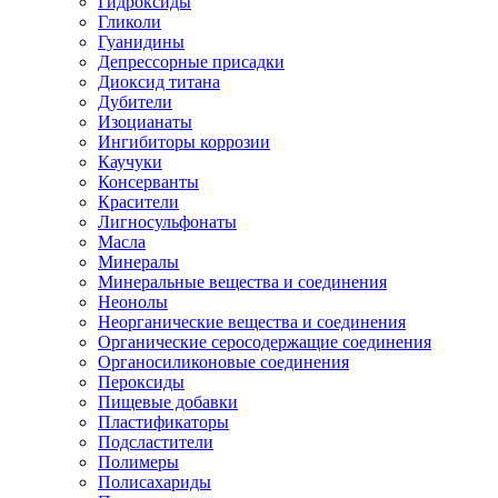
Гидроксиды
Гликоли
Гуанидины
Депрессорные присадки
Диоксид титана
Дубители
Изоцианаты
Ингибиторы коррозии
Каучуки
Консерванты
Красители
Лигносульфонаты
Масла
Минералы
Минеральные вещества и соединения
Неонолы
Неорганические вещества и соединения
Органические серосодержащие соединения
Органосиликоновые соединения
Пероксиды
Пищевые добавки
Пластификаторы
Подсластители
Полимеры
Полисахариды