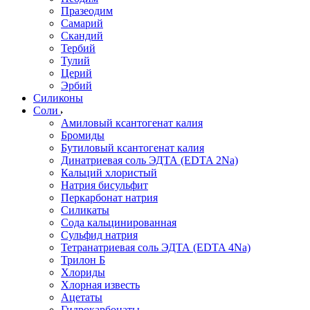
Празеодим
Самарий
Скандий
Тербий
Тулий
Церий
Эрбий
Силиконы
Соли
Амиловый ксантогенат калия
Бромиды
Бутиловый ксантогенат калия
Динатриевая соль ЭДТА (EDTA 2Na)
Кальций хлористый
Натрия бисульфит
Перкарбонат натрия
Силикаты
Сода кальцинированная
Сульфид натрия
Тетранатриевая соль ЭДТА (EDTA 4Na)
Трилон Б
Хлориды
Хлорная известь
Ацетаты
Гидрокарбонаты