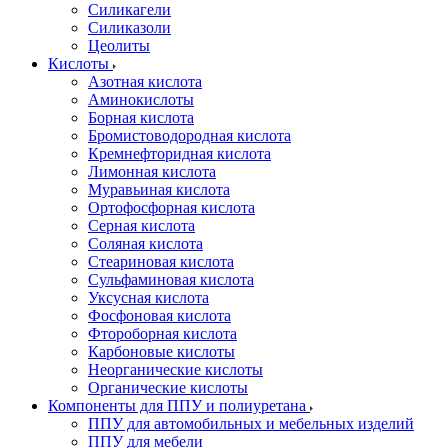
Силикагели
Силиказоли
Цеолиты
Кислоты
Азотная кислота
Аминокислоты
Борная кислота
Бромистоводородная кислота
Кремнефторидная кислота
Лимонная кислота
Муравьиная кислота
Ортофосфорная кислота
Серная кислота
Соляная кислота
Стеариновая кислота
Сульфаминовая кислота
Уксусная кислота
Фосфоновая кислота
Фтороборная кислота
Карбоновые кислоты
Неорганические кислоты
Органические кислоты
Компоненты для ППУ и полиуретана
ППУ для автомобильных и мебельных изделий
ППУ для мебели