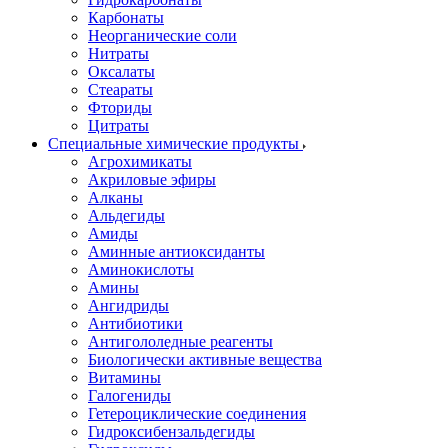
Карбонаты
Неорганические соли
Нитраты
Оксалаты
Стеараты
Фториды
Цитраты
Специальные химические продукты
Агрохимикаты
Акриловые эфиры
Алканы
Альдегиды
Амиды
Аминные антиоксиданты
Аминокислоты
Амины
Ангидриды
Антибиотики
Антигололедные реагенты
Биологически активные вещества
Витамины
Галогениды
Гетероциклические соединения
Гидроксибензальдегиды